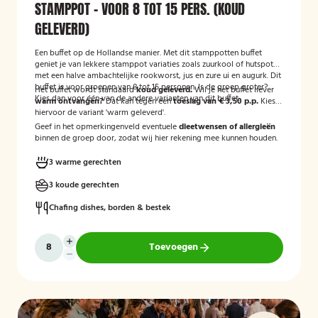
STAMPPOT - VOOR 8 TOT 15 PERS. (KOUD
GELEVERD)
Een buffet op de Hollandse manier. Met dit stamppotten buffet
geniet je van lekkere stamppot variaties zoals zuurkool of hutspot
met een halve ambachtelijke rookworst, jus en zure ui en augurk. Dit
buffet is voor groepen van 8 tot 15 personen. Is de groep groter?
Het buffet wordt standaard
koud geleverd.
Wil je het buffet liever
Kies dan voor één van de andere varianten van dit buffet.
warm ontvangen?
Dat kan tegen een
toeslag van € 3,50 p.p.
Kies
hiervoor de variant 'warm geleverd'.
Geef in het opmerkingenveld eventuele
dieetwensen of allergieën
binnen de groep door, zodat wij hier rekening mee kunnen houden.
3 warme gerechten
3 koude gerechten
Chafing dishes, borden & bestek
Toevoegen