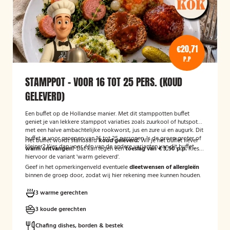
€20,71
P.P
STAMPPOT - VOOR 16 TOT 25 PERS. (KOUD
GELEVERD)
Een buffet op de Hollandse manier. Met dit stamppotten buffet
geniet je van lekkere stamppot variaties zoals zuurkool of hutspot
met een halve ambachtelijke rookworst, jus en zure ui en augurk. Dit
buffet is voor groepen van 16 tot 25 personen. Is de groep groter of
Het buffet wordt standaard
koud geleverd.
Wil je het buffet liever
kleiner? Kies dan voor één van de andere varianten van dit buffet.
warm ontvangen?
Dat kan tegen een
toeslag van € 3,50 p.p.
Kies
hiervoor de variant 'warm geleverd'.
Geef in het opmerkingenveld eventuele
dieetwensen of allergieën
binnen de groep door, zodat wij hier rekening mee kunnen houden.
3 warme gerechten
3 koude gerechten
Chafing dishes, borden & bestek