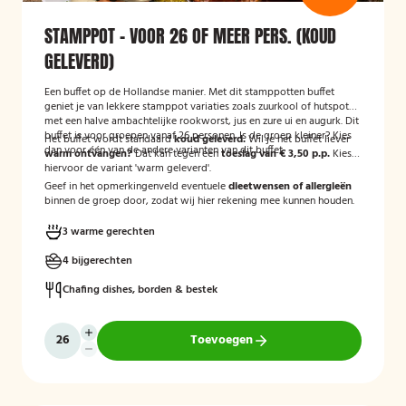
STAMPPOT - VOOR 26 OF MEER PERS. (KOUD
GELEVERD)
Een buffet op de Hollandse manier. Met dit stamppotten buffet
geniet je van lekkere stamppot variaties zoals zuurkool of hutspot
met een halve ambachtelijke rookworst, jus en zure ui en augurk. Dit
buffet is voor groepen vanaf 26 personen. Is de groep kleiner? Kies
Het buffet wordt standaard
koud geleverd.
Wil je het buffet liever
dan voor één van de andere varianten van dit buffet.
warm ontvangen?
Dat kan tegen een
toeslag van € 3,50 p.p.
Kies
hiervoor de variant 'warm geleverd'.
Geef in het opmerkingenveld eventuele
dieetwensen of allergieën
binnen de groep door, zodat wij hier rekening mee kunnen houden.
3 warme gerechten
4 bijgerechten
Chafing dishes, borden & bestek
Toevoegen