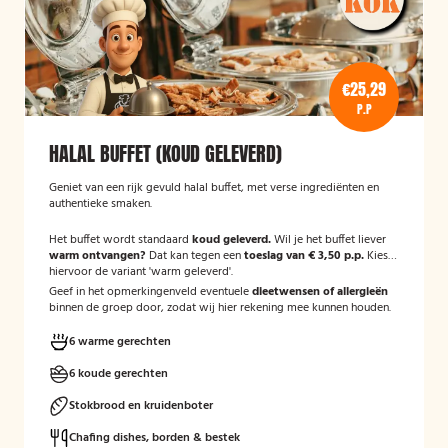
€25,29
P.P
HALAL BUFFET (KOUD GELEVERD)
Geniet van een rijk gevuld halal buffet, met verse ingrediënten en
authentieke smaken.
Het buffet wordt standaard
koud geleverd.
Wil je het buffet liever
warm ontvangen?
Dat kan tegen een
toeslag van € 3,50 p.p.
Kies
hiervoor de variant 'warm geleverd'.
Geef in het opmerkingenveld eventuele
dieetwensen of allergieën
binnen de groep door, zodat wij hier rekening mee kunnen houden.
6 warme gerechten
6 koude gerechten
Stokbrood en kruidenboter
Chafing dishes, borden & bestek