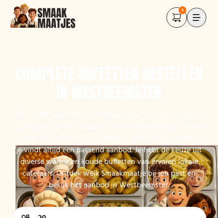
0
COMPLETE BUFFETTEN BESTELLEN
IN WESTBEEMSTER
Een buffet bestellen in Westbeemster was nog nooit zo
eenvoudig als via het platform van Smaakmaatjes. Of het
nu voor een bruiloft, familiefeest of zakelijk evenement is,
je vindt altijd een passend aanbod. Je hebt de keuze uit
diverse warme en koude buffetten van ervaren lokale
cateraars. Ontdek welk Smaakmaatje bij jou past en
bekijk het aanbod in Westbeemster.