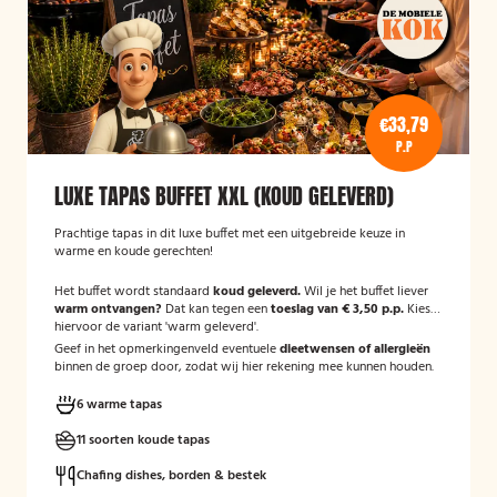
€33,79
P.P
LUXE TAPAS BUFFET XXL (KOUD GELEVERD)
Prachtige tapas in dit luxe buffet met een uitgebreide keuze in
warme en koude gerechten!
Het buffet wordt standaard
koud geleverd.
Wil je het buffet liever
warm ontvangen?
Dat kan tegen een
toeslag van € 3,50 p.p.
Kies
hiervoor de variant 'warm geleverd'.
Geef in het opmerkingenveld eventuele
dieetwensen of allergieën
binnen de groep door, zodat wij hier rekening mee kunnen houden.
6 warme tapas
11 soorten koude tapas
Chafing dishes, borden & bestek