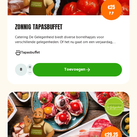
€25
P.P
ZONNIG TAPASBUFFET
Catering De Gelegenheid biedt diverse borrelhapjes voor
verschillende gelegenheden. Of het nu gaat om een verjaardag,
receptie of andere bijeenkomst, wij verzorgen passende hapjes.
Hieronder ziet u een selectie uit ons aanbod. Het zonnig tapasbuffet
Tapasbuffet
is te bestellen vanaf 10 personen..
Toevoegen
€29,25