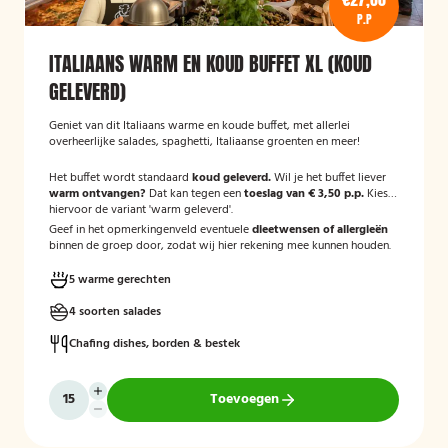
P.P
ITALIAANS WARM EN KOUD BUFFET XL (KOUD
GELEVERD)
Geniet van dit Italiaans warme en koude buffet, met allerlei
overheerlijke salades, spaghetti, Italiaanse groenten en meer!
Het buffet wordt standaard
koud geleverd.
Wil je het buffet liever
warm ontvangen?
Dat kan tegen een
toeslag van € 3,50 p.p.
Kies
hiervoor de variant 'warm geleverd'.
Geef in het opmerkingenveld eventuele
dieetwensen of allergieën
binnen de groep door, zodat wij hier rekening mee kunnen houden.
5 warme gerechten
4 soorten salades
Chafing dishes, borden & bestek
Toevoegen