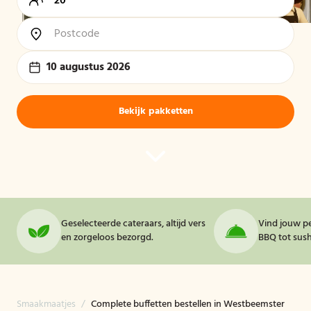
10 augustus 2026
Bekijk pakketten
Geselecteerde cateraars, altijd vers
Vind jouw pe
en zorgeloos bezorgd.
BBQ tot sushi
Smaakmaatjes
/
Complete buffetten bestellen in Westbeemster