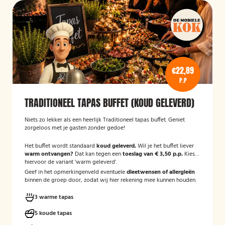
€22,89
P.P
TRADITIONEEL TAPAS BUFFET (KOUD GELEVERD)
Niets zo lekker als een heerlijk Traditioneel tapas buffet. Geniet
zorgeloos met je gasten zonder gedoe!
Het buffet wordt standaard
koud geleverd.
Wil je het buffet liever
warm ontvangen?
Dat kan tegen een
toeslag van € 3,50 p.p.
Kies
hiervoor de variant 'warm geleverd'.
Geef in het opmerkingenveld eventuele
dieetwensen of allergieën
binnen de groep door, zodat wij hier rekening mee kunnen houden.
3 warme tapas
5 koude tapas