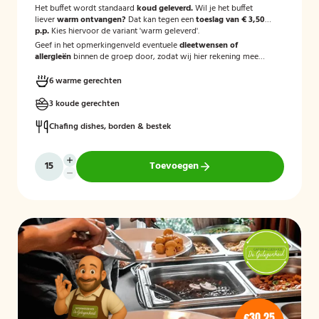
Het buffet wordt standaard
koud geleverd.
Wil je het buffet
liever
warm ontvangen?
Dat kan tegen een
toeslag van € 3,50
p.p.
Kies hiervoor de variant 'warm geleverd'.
Geef in het opmerkingenveld eventuele
dieetwensen of
allergieën
binnen de groep door, zodat wij hier rekening mee
kunnen houden.
6 warme gerechten
3 koude gerechten
Chafing dishes, borden & bestek
Toevoegen
€30,25