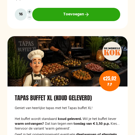
Toevoegen
€25,02
P.P
TAPAS BUFFET XL (KOUD GELEVERD)
Geniet van heerlijke tapas met het Tapas buffet XL!
Het buffet wordt standaard
koud geleverd.
Wil je het buffet liever
warm ontvangen?
Dat kan tegen een
toeslag van € 3,50 p.p.
Kies
hiervoor de variant 'warm geleverd'.
Geef in het opmerkingenveld eventuele
dieetwensen of allergieën