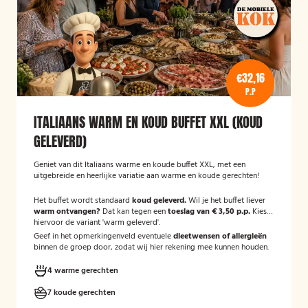
€32,16
P.P
ITALIAANS WARM EN KOUD BUFFET XXL (KOUD
GELEVERD)
Geniet van dit Italiaans warme en koude buffet XXL, met een
uitgebreide en heerlijke variatie aan warme en koude gerechten!
Het buffet wordt standaard
koud geleverd.
Wil je het buffet liever
warm ontvangen?
Dat kan tegen een
toeslag van € 3,50 p.p.
Kies
hiervoor de variant 'warm geleverd'.
Geef in het opmerkingenveld eventuele
dieetwensen of allergieën
binnen de groep door, zodat wij hier rekening mee kunnen houden.
4 warme gerechten
7 koude gerechten