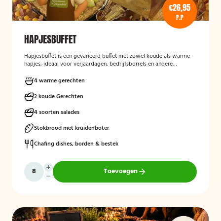
€26,95
P.P
HAPJESBUFFET
Hapjesbuffet
is een gevarieerd buffet met zowel koude als warme
hapjes, ideaal voor verjaardagen, bedrijfsborrels en andere
feestelijke gelegenheden. Het buffet biedt een informele en
smaakvolle manier om gasten te laten genieten van verschillende
4 warme gerechten
kleine gerechten, zonder een traditioneel diner te serveren.
2 koude Gerechten
4 soorten salades
Stokbrood met kruidenboter
Chafing dishes, borden & bestek
Toevoegen