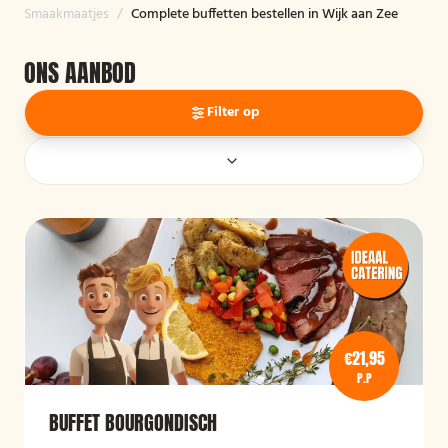
Smaakmaatjes
/
Complete buffetten bestellen in Wijk aan Zee
ONS AANBOD
Filter op
€21,95
P.P
BUFFET BOURGONDISCH