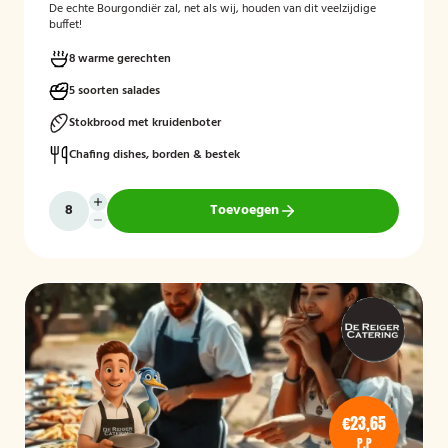
De echte Bourgondiër zal, net als wij, houden van dit veelzijdige
buffet!
8 warme gerechten
5 soorten salades
Stokbrood met kruidenboter
Chafing dishes, borden & bestek
Toevoegen
€23,65
P.P