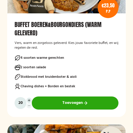
€23,50
P.P
BUFFET BOEREN&BOURGONDIERS (WARM
GELEVERD)
Vers, warm en zorgeloos geleverd. Kies jouw favoriete buffet, en wij
regelen de rest.
4 soorten warme gerechten
2 soorten salade
Stokbrood met kruidenboter & aioli
Chaving dishes + Borden en bestek
Toevoegen