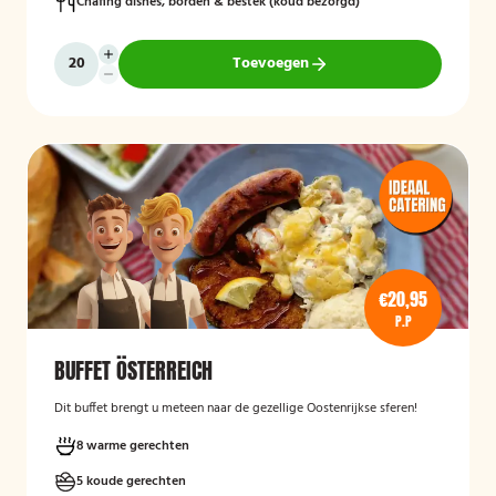
Chafing dishes, borden & bestek (koud bezorgd)
Toevoegen
€20,95
P.P
BUFFET ÖSTERREICH
Dit buffet brengt u meteen naar de gezellige Oostenrijkse sferen!
8 warme gerechten
5 koude gerechten