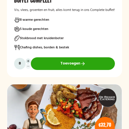
BUFFET COMPLEET
Vis, vlees, groenten en fruit; alles komt terug in ons Complete buffet!
8 warme gerechten
5 koude gerechten
Stokbrood met kruidenboter
Chafing dishes, borden & bestek
Toevoegen
€32,70