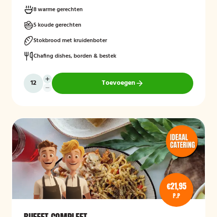
8 warme gerechten
5 koude gerechten
Stokbrood met kruidenboter
Chafing dishes, borden & bestek
Toevoegen
€21,95
P.P