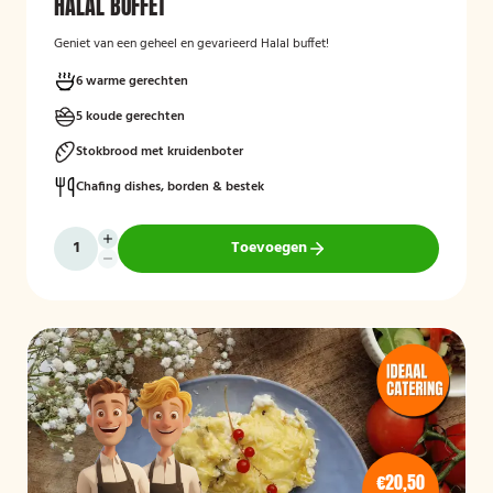
HALAL BUFFET
Geniet van een geheel en gevarieerd Halal buffet!
6 warme gerechten
5 koude gerechten
Stokbrood met kruidenboter
Chafing dishes, borden & bestek
Toevoegen
€20,50