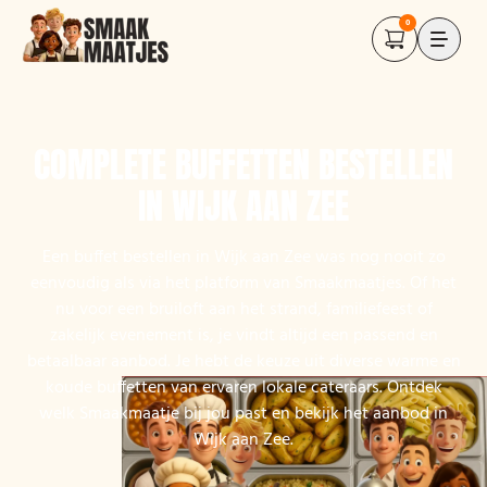
0
COMPLETE BUFFETTEN BESTELLEN
IN WIJK AAN ZEE
Een buffet bestellen in Wijk aan Zee was nog nooit zo
eenvoudig als via het platform van Smaakmaatjes. Of het
nu voor een bruiloft aan het strand, familiefeest of
zakelijk evenement is, je vindt altijd een passend en
betaalbaar aanbod. Je hebt de keuze uit diverse warme en
koude buffetten van ervaren lokale cateraars. Ontdek
welk Smaakmaatje bij jou past en bekijk het aanbod in
Wijk aan Zee.