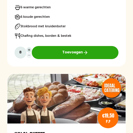
6 warme gerechten
6 koude gerechten
Stokbrood met kruidenboter
Chafing dishes, borden & bestek
Toevoegen
€19,50
P.P