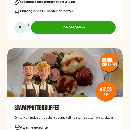
Stokbrood met kruidenboter & aioli
Chaving dishes + Borden en bestek
Toevoegen
€17,95
P.P
STAMPPOTTENBUFFET
Echte Hollandse ambacht met smakelijke stamppotten en tafelzuur
6 warme gerechten