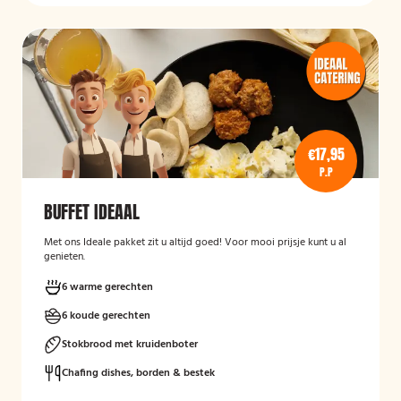
€17,95
P.P
BUFFET IDEAAL
Met ons Ideale pakket zit u altijd goed! Voor mooi prijsje kunt u al
genieten.
6 warme gerechten
6 koude gerechten
Stokbrood met kruidenboter
Chafing dishes, borden & bestek