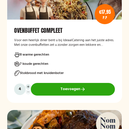
€17,95
P.P
OVENBUFFET COMPLEET
Voor een heerlijk diner bent u bij IdeaalCatering aan het juiste adres.
Met onze ovenbuffetten zet u zonder zorgen een lekkere en
gevarieerde maaltijd op tafel. Voor een intiem diner van 5 tot twaalf
personen is een ovenbuffet Ideaal!
8 warme gerechten
7 koude gerechten
Stokbrood met kruidenboter
Toevoegen