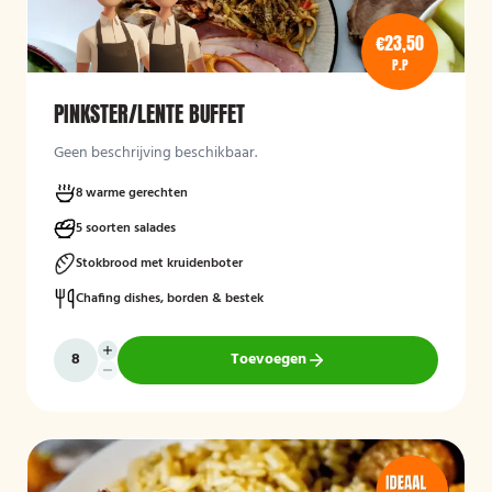
€23,50
P.P
PINKSTER/LENTE BUFFET
Geen beschrijving beschikbaar.
8 warme gerechten
5 soorten salades
Stokbrood met kruidenboter
Chafing dishes, borden & bestek
Toevoegen