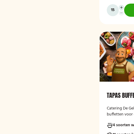
TAPAS BUFF
Catering De Ge
buffetten voor 
vers, verzorgd
4 soorten 
moment.