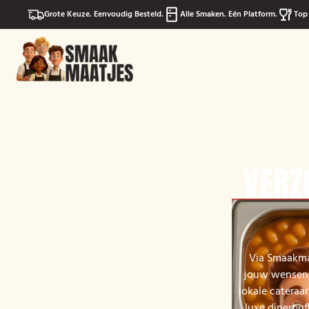
Grote Keuze. Eenvoudig Besteld.
Alle Smaken. Eén Platform.
Top 
VERZ
Via Smaakmaa
jouw wensen. 
lokale cateraa
luxe dinerbuf