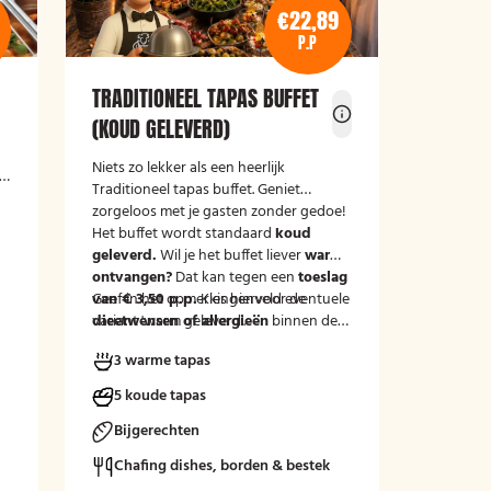
€22,89
P.P
TRADITIONEEL TAPAS BUFFET
(KOUD GELEVERD)
Niets zo lekker als een heerlijk
Traditioneel tapas buffet. Geniet
zorgeloos met je gasten zonder gedoe!
Het buffet wordt standaard
koud
geleverd.
Wil je het buffet liever
warm
ontvangen?
Dat kan tegen een
toeslag
van € 3,50 p.p.
Geef in het opmerkingenveld eventuele
Kies hiervoor de
variant 'warm geleverd'.
dieetwensen of allergieën
binnen de
groep door, zodat wij hier rekening
3 warme tapas
mee kunnen houden.
5 koude tapas
Bijgerechten
Chafing dishes, borden & bestek