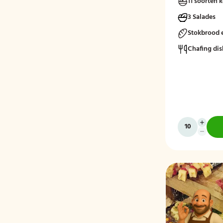
11 soorten 
3 Salades
Stokbrood 
Chafing dis