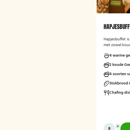
HAPJESBUFF
Hapjesbuffet
i
met zowel koud
ideaal voor ver
4 warme ge
bedrijfsborrels
gelegenheden. 
2 koude Ge
informele en s
gasten te late
4 soorten s
verschillende k
Stokbrood 
een traditionee
Chafing dis