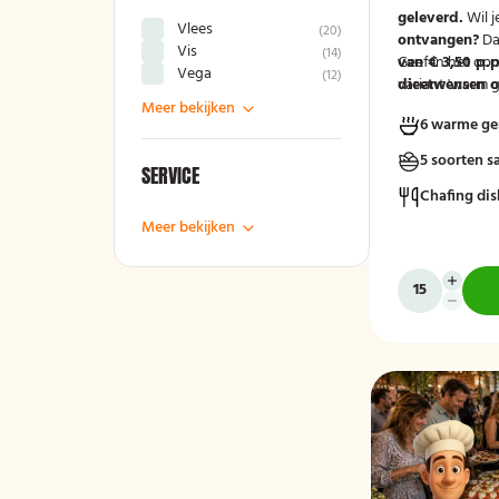
geleverd.
Wil j
Vlees
(
20
)
ontvangen?
Da
Vis
(
14
)
van € 3,50 p.p
Geef in het op
Vega
(
12
)
variant 'warm g
dieetwensen of
groep door, zod
Meer bekijken
6 warme ge
mee kunnen ho
5 soorten s
SERVICE
Chafing dis
Meer bekijken