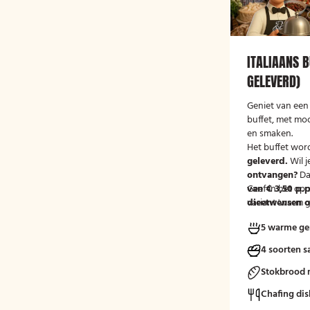
ITALIAANS B
GELEVERD)
Geniet van een 
buffet, met mo
en smaken.
Het buffet wor
geleverd.
Wil j
ontvangen?
Da
van € 3,50 p.p
Geef in het op
variant 'warm g
dieetwensen of
groep door, zod
5 warme ge
mee kunnen ho
4 soorten s
Stokbrood 
Chafing dis