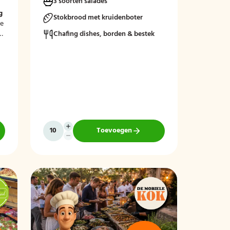
3 soorten salades
m
g
Stokbrood met kruidenboter
le
Chafing dishes, borden & bestek
Toevoegen