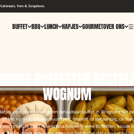
Cateraars. Vers & Zorgeloos.
BUFFET
BBQ
LUNCH
HAPJES
GOURMET
OVER ONS
☰
ORGDE BUFFETTEN BESTELL
WOGNUM
tjes vind je eenvoudig een betaalbaar buffet in Wognum dat per
Of het nu gaat om een buurtfeest, bruiloft of verjaardag, de mog
rs zijn groot. Je kiest moeiteloos tussen warme buffetten, koude b
fet. Bekijk direct het aanbod en vind het buffet dat aansluit bij j