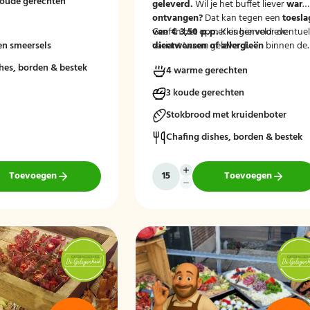
koude gerechten
geleverd.
Wil je het buffet liever
war
ontvangen?
Dat kan tegen een
toesla
van € 3,50 p.p.
Geef in het opmerkingenveld eventue
Kies hiervoor de
en smeersels
variant 'warm geleverd'.
dieetwensen of allergieën
binnen de
groep door, zodat wij hier rekening
hes, borden & bestek
4 warme gerechten
mee kunnen houden.
3 koude gerechten
Stokbrood met kruidenboter
Chafing dishes, borden & bestek
Toevoegen
Toevoegen