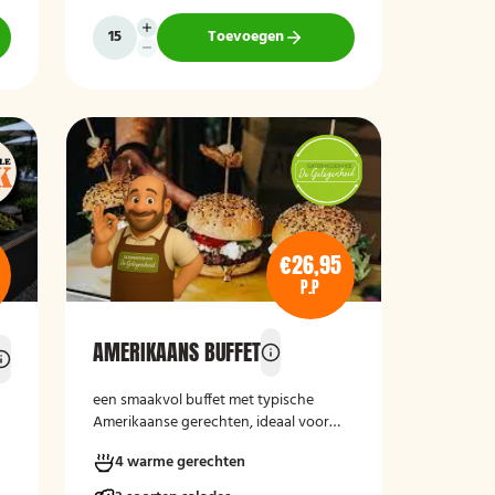
Toevoegen
€26,95
P.P
AMERIKAANS BUFFET
een smaakvol buffet met typische
Amerikaanse gerechten, ideaal voor
een gezellige en informele gelegenheid.
4 warme gerechten