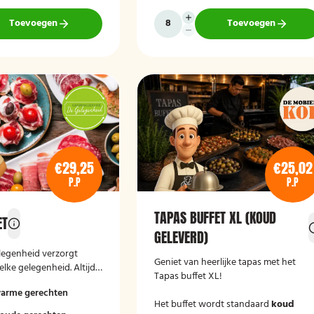
Toevoegen
Toevoegen
€29,25
€25,02
P.P
P.P
TAPAS BUFFET XL (KOUD
ET
GELEVERD)
legenheid verzorgt
Geniet van heerlijke tapas met het
elke gelegenheid. Altijd
Tapas buffet XL!
 en passend bij uw
warme gerechten
Het buffet wordt standaard
koud