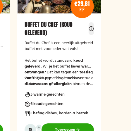
€29,81
P.P
BUFFET DU CHEF (KOUD
GELEVERD)
Buffet du Chef is een heerlijk uitgebreid
buffet met voor ieder wat wils!
Het buffet wordt standaard
koud
geleverd.
Wil je het buffet liever
warm
ontvangen?
Dat kan tegen een
toeslag
van € 3,50 p.p.
Geef in het opmerkingenveld eventuele
Kies hiervoor de
variant 'warm geleverd'.
dieetwensen of allergieën
binnen de
groep door, zodat wij hier rekening
5 warme gerechten
mee kunnen houden.
6 koude gerechten
Chafing dishes, borden & bestek
Toevoegen