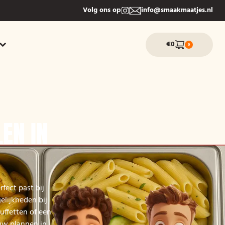
Volg ons op
info@smaakmaatjes.nl
€0
0
EN IN
fect past bij
elijkheden bij
uffetten of een
ouw plannen in