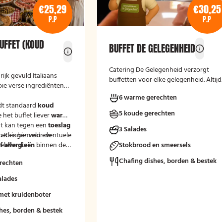
€25,29
€30,25
P.P
P.P
UFFET (KOUD
BUFFET DE GELEGENHEID
Catering De Gelegenheid verzorgt
rijk gevuld Italiaans
buffetten voor elke gelegenheid. Altijd
oie verse ingrediënten
vers, verzorgd en passend bij uw
6 warme gerechten
moment.
dt standaard
koud
5 koude gerechten
e het buffet liever
warm
t kan tegen een
toeslag
3 Salades
.
merkingenveld eventuele
Kies hiervoor de
eleverd'.
 allergieën
binnen de
Stokbrood en smeersels
at wij hier rekening
Chafing dishes, borden & bestek
rechten
uden.
alades
met kruidenboter
hes, borden & bestek