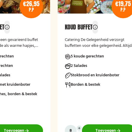
€26,95
€19,75
P.P
P.P
ET
KOUD BUFFET
s een gevarieerd buffet
Catering De Gelegenheid verzorgt
e als warme hapjes,
buffetten voor elke gelegenheid. Altijd
jaardagen,
vers, verzorgd en passend bij uw
rechten
5 koude gerechten
 en andere feestelijke
moment.
Het buffet biedt een
rechten
2 Salades
maakvolle manier om
n genieten van
alades
Stokbrood en kruidenboter
leine gerechten, zonder
met kruidenboter
Borden & bestek
l diner te serveren.
hes, borden & bestek
Toevoegen
Toevoegen