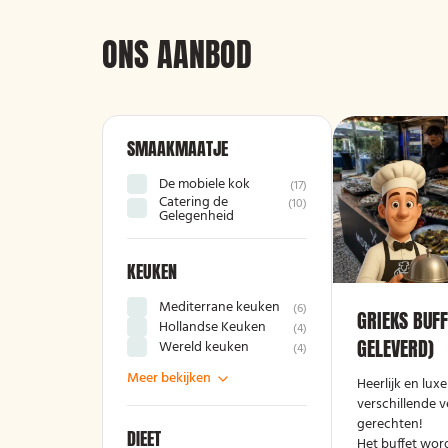
ONS AANBOD
SMAAKMAATJE
De mobiele kok
(
17
)
Catering de
(
10
)
Gelegenheid
KEUKEN
Mediterrane keuken
(
6
)
GRIEKS BUFF
Hollandse Keuken
(
4
)
GELEVERD)
Wereld keuken
(
4
)
Meer bekijken
Heerlijk en lux
verschillende v
gerechten!
DIEET
Het buffet wor