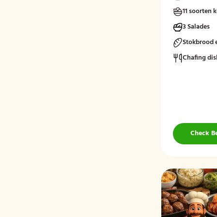
11 soorten 
3 Salades
Stokbrood 
Chafing dis
Check B