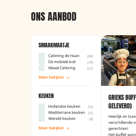
ONS AANBOD
SMAAKMAATJE
Catering de Haan
(
68
)
De mobiele kok
(
34
)
Ideaal Catering
(
25
)
Meer bekijken
KEUKEN
GRIEKS BUFF
GELEVERD)
Hollandse keuken
(
12
)
Mediterrane keuken
(
12
)
Heerlijk en lux
Wereld keuken
(
8
)
verschillende v
Meer bekijken
gerechten!
Het buffet wor