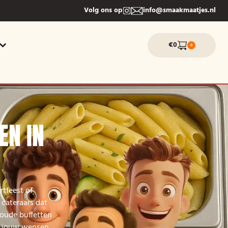
Volg ons op
info@smaakmaatjes.nl
€0
0
EN IN
rtfeest of
 cateraars dat
koude buffetten
ij jouw wensen