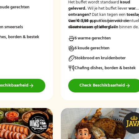
Het buffet wordt standaard
koud
koude gerechten
geleverd.
Wil je het buffet liever
war
ontvangen?
Dat kan tegen een
toesla
van € 3,50 p.p.
Geef in het opmerkingenveld eventue
Kies hiervoor de
en smeersels
variant 'warm geleverd'.
dieetwensen of allergieën
binnen de
groep door, zodat wij hier rekening
hes, borden & bestek
6 warme gerechten
mee kunnen houden.
6 koude gerechten
Stokbrood en kruidenboter
Chafing dishes, borden & bestek
eschikbaarheid
Check Beschikbaarheid