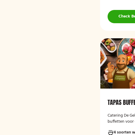
Check B
TAPAS BUFF
Catering De Ge
buffetten voor 
vers, verzorgd
4 soorten 
moment.