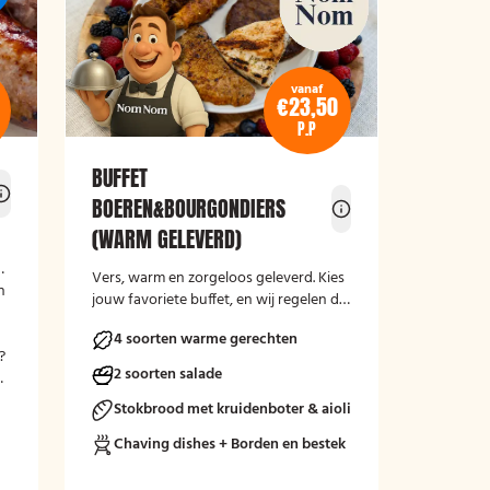
vanaf
€23,50
P.P
BUFFET
BOEREN&BOURGONDIERS
(WARM GELEVERD)
Vers, warm en zorgeloos geleverd. Kies
n
jouw favoriete buffet, en wij regelen de
rest.
4 soorten warme gerechten
?
2 soorten salade
n
Stokbrood met kruidenboter & aioli
Chaving dishes + Borden en bestek