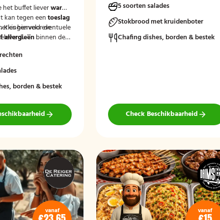
5 soorten salades
e het buffet liever
warm
t kan tegen een
toeslag
Stokbrood met kruidenboter
.
merkingenveld eventuele
Kies hiervoor de
eleverd'.
 allergieën
binnen de
Chafing dishes, borden & bestek
at wij hier rekening
rechten
uden.
alades
hes, borden & bestek
eschikbaarheid
Check Beschikbaarheid
vanaf
vanaf
€23,65
€15