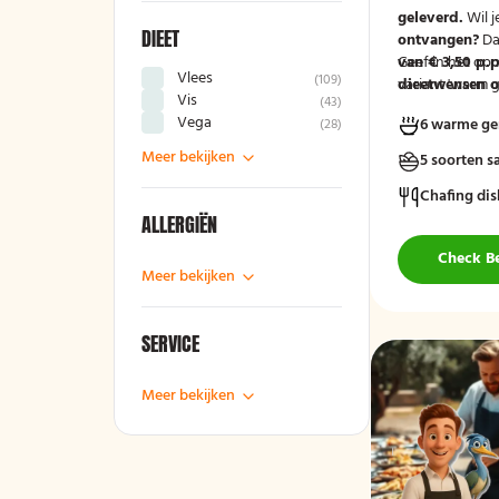
geleverd.
Wil j
DIEET
ontvangen?
Da
van € 3,50 p.p
Geef in het op
Vlees
(
109
)
variant 'warm g
dieetwensen of
Vis
(
43
)
groep door, zod
Vega
6 warme ge
(
28
)
mee kunnen ho
Meer bekijken
5 soorten s
Chafing dis
ALLERGIËN
Check B
Meer bekijken
SERVICE
Meer bekijken