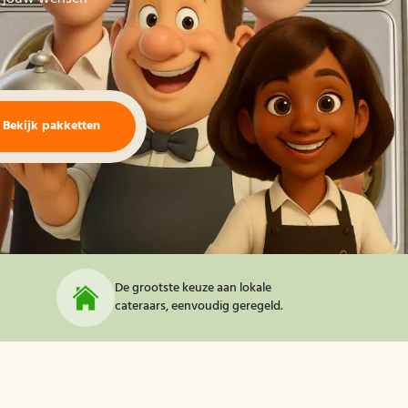
Bekijk pakketten
De grootste keuze aan lokale
cateraars, eenvoudig geregeld.