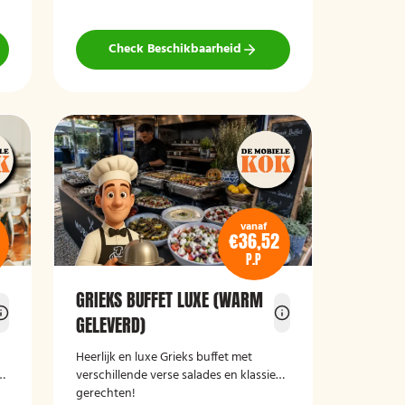
Check Beschikbaarheid
vanaf
€36,52
P.P
GRIEKS BUFFET LUXE (WARM
GELEVERD)
,
Heerlijk en luxe Grieks buffet met
e
verschillende verse salades en klassieke
gerechten!