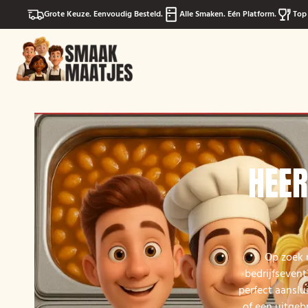
Grote Keuze. Eenvoudig Besteld.
Alle Smaken. Eén Platform.
Top 
HEER
Op zoek n
bedrijfsevent
perfect aanslu
of een uitgeb