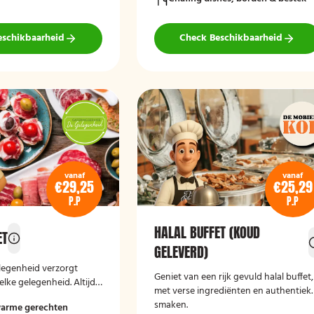
eschikbaarheid
Check Beschikbaarheid
vanaf
vanaf
€29,25
€25,29
P.P
P.P
HALAL BUFFET (KOUD
ET
GELEVERD)
legenheid verzorgt
Geniet van een rijk gevuld halal buffet
elke gelegenheid. Altijd
met verse ingrediënten en authentiek
 en passend bij uw
smaken.
warme gerechten