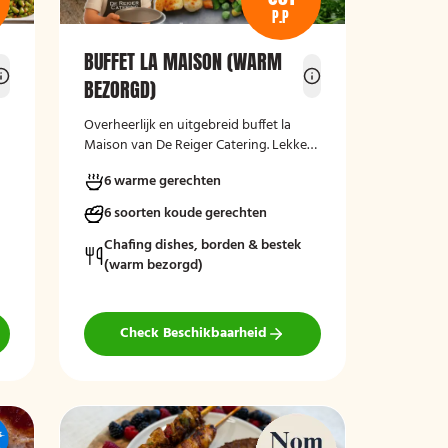
P.P
BUFFET LA MAISON (WARM
BEZORGD)
Overheerlijk en uitgebreid buffet la
Maison van De Reiger Catering. Lekker,
compleet en warm geleverd!
6 warme gerechten
6 soorten koude gerechten
Chafing dishes, borden & bestek
(warm bezorgd)
Check Beschikbaarheid