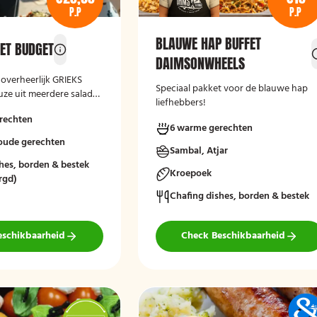
P.P
P.P
BLAUWE HAP BUFFET
FET BUDGET
DAIMSONWHEELS
 overheerlijk GRIEKS
Speciaal pakket voor de blauwe hap
ze uit meerdere salade-
liefhebbers!
s gebakken brood en
rechten
Laat het smaken!
6 warme gerechten
koude gerechten
Sambal, Atjar
hes, borden & bestek
Kroepoek
rgd)
Chafing dishes, borden & bestek
eschikbaarheid
Check Beschikbaarheid