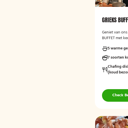
GRIEKS BUF
Geniet van ons
BUFFET met keu
varianten, ver
5 warme ge
kruidenboter. 
7 soorten 
Chafing dis
(koud bezo
Check B