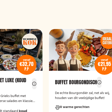
vanaf
vanaf
€32,70
€21,95
P.P
P.P
ET LUXE (KOUD
BUFFET BOURGONDISCH
De echte Bourgondiër zal, net als wij,
e Grieks buffet met
houden van dit veelzijdige buffet!
erse salades en klassieke
8 warme gerechten
dt standaard
koud