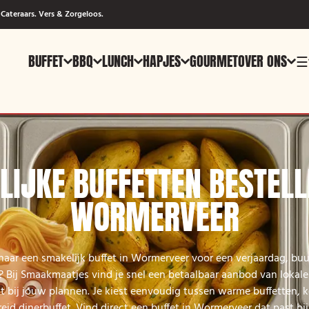
Cateraars. Vers & Zorgeloos.
BUFFET
BBQ
LUNCH
HAPJES
GOURMET
OVER ONS
☰
LIJKE BUFFETTEN BESTELL
WORMERVEER
aar een smakelijk buffet in Wormerveer voor een verjaardag, buu
? Bij Smaakmaatjes vind je snel een betaalbaar aanbod van lokale
it bij jouw plannen. Je kiest eenvoudig tussen warme buffetten, 
reid dinerbuffet. Vind direct een buffet in Wormerveer dat past b