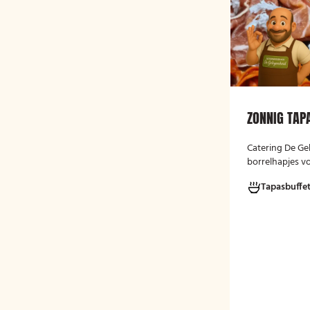
ZONNIG TAP
Catering De Ge
borrelhapjes vo
gelegenheden. 
Tapasbuffe
verjaardag, rec
bijeenkomst, w
hapjes. Hieronde
ons aanbod. He
te bestellen va