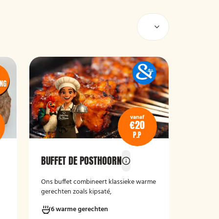
vanaf
€20
P.P
BUFFET DE POSTHOORN
Ons buffet combineert klassieke warme
gerechten zoals kipsaté,
gehaktballetjes in zoetzure saus en
6 warme gerechten
kipschnitzels met bijgerechten als