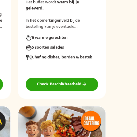
Het buffet wordt
warm bij je
m
geleverd.
g
le
In het opmerkingenveld bij de
bestelling kun je eventuele
dieetwensen of allergieën
binnen de
6 warme gerechten
groep doorgeven, dan kunnen wij hier
rekening mee houden.
5 soorten salades
Chafing dishes, borden & bestek
Check Beschikbaarheid