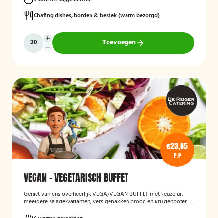
3 soorten bijgerechten
Chafing dishes, borden & bestek (warm bezorgd)
Toevoegen
€23,65
P.P
VEGAN - VEGETARISCH BUFFET
Geniet van ons overheerlijk VEGA/VEGAN BUFFET met keuze uit
meerdere salade-varianten, vers gebakken brood en kruidenboter.
Laat het smaken!