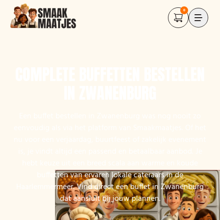
0
COMPLETE BUFFETTEN BESTELLEN
IN ZWANENBURG
Een buffet bestellen in Zwanenburg was nog nooit zo
eenvoudig als via het platform van Smaakmaatjes. Of het
nu voor een verjaardag, buurtfeest of zakelijk evenement
is, je vindt altijd een passend en betaalbaar aanbod. Je
hebt keuze uit een breed scala aan warme en koude
buffetten van ervaren lokale cateraars in de
Haarlemmermeer. Vind direct een buffet in Zwanenburg
dat aansluit bij jouw plannen.