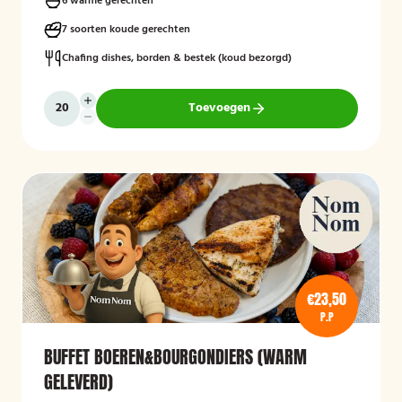
6 warme gerechten
7 soorten koude gerechten
Chafing dishes, borden & bestek (koud bezorgd)
Toevoegen
€23,50
P.P
BUFFET BOEREN&BOURGONDIERS (WARM
GELEVERD)