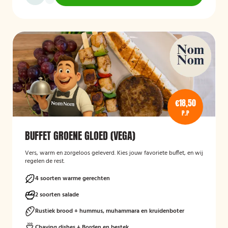
€18,50
P.P
BUFFET GROENE GLOED (VEGA)
Vers, warm en zorgeloos geleverd. Kies jouw favoriete buffet, en wij
regelen de rest.
4 soorten warme gerechten
2 soorten salade
Rustiek brood + hummus, muhammara en kruidenboter
Chaving dishes + Borden en bestek