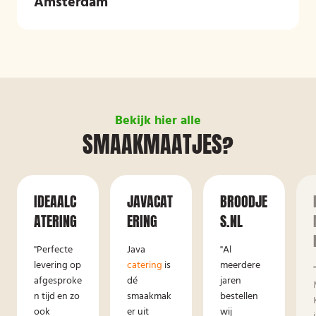
Amsterdam
Bekijk hier alle
SMAAKMAATJES?
IDEAALC
JAVACAT
BROODJE
ATERING
ERING
S.NL
"Perfecte
Java
"Al
levering op
catering
is
meerdere
afgesproke
dé
jaren
n tijd en zo
smaakmak
bestellen
ook
er uit
wij