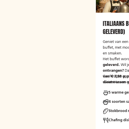
ITALIAANS B
GELEVERD)
Geniet van een 
buffet, met mo
en smaken.
Het buffet wor
geleverd.
Wil j
ontvangen?
Da
van € 3,50 p.p
Geef in het op
variant 'warm g
dieetwensen of
groep door, zod
5 warme ge
mee kunnen ho
4 soorten s
Stokbrood 
Chafing dis