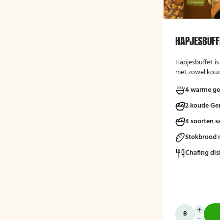
HAPJESBUFF
Hapjesbuffet
i
met zowel koud
ideaal voor ver
4 warme ge
bedrijfsborrels
gelegenheden. 
2 koude Ge
informele en s
gasten te late
4 soorten s
verschillende k
Stokbrood 
een traditionee
Chafing dis