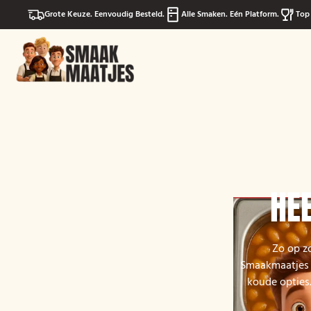
Grote Keuze. Eenvoudig Besteld.
Alle Smaken. Eén Platform.
Top 
HEE
Zo op zo
Smaakmaatjes v
koude opties.