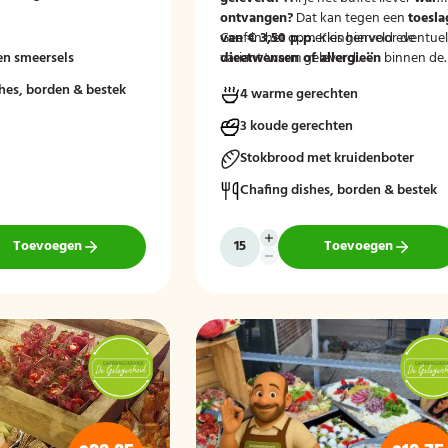
ontvangen?
Dat kan tegen een
toesla
van € 3,50 p.p.
Geef in het opmerkingenveld eventue
Kies hiervoor de
en smeersels
variant 'warm geleverd'.
dieetwensen of allergieën
binnen de
groep door, zodat wij hier rekening
hes, borden & bestek
4 warme gerechten
mee kunnen houden.
3 koude gerechten
Stokbrood met kruidenboter
Chafing dishes, borden & bestek
Toevoegen
Toevoegen