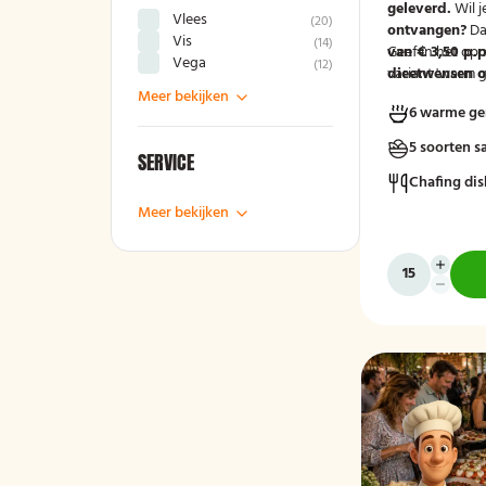
geleverd.
Wil j
Vlees
(
20
)
ontvangen?
Da
Vis
(
14
)
van € 3,50 p.p
Geef in het op
Vega
(
12
)
variant 'warm g
dieetwensen of
groep door, zod
Meer bekijken
6 warme ge
mee kunnen ho
5 soorten s
SERVICE
Chafing dis
Meer bekijken