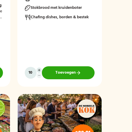
g
Stokbrood met kruidenboter
le
Chafing dishes, borden & bestek
Toevoegen