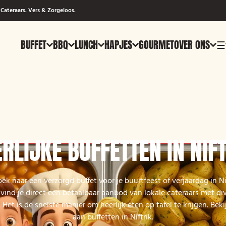
Cateraars. Vers & Zorgeloos.
BUFFET
BBQ
LUNCH
HAPJES
GOURMET
OVER ONS
☰
RLIJKE BUFFETTEN IN NIF
ek naar een verzorgd buffet voor je buurtfeest of verjaardag in Nif
ind je direct een betaalbaar aanbod van lokale cateraars met d
 Het is de snelste manier om heerlijk eten op tafel te krijgen. Bek
aan buffetten in Niftrik.