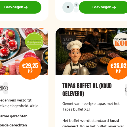
Toevoegen
Toevoegen
€29,25
€25,02
P.P
P.P
TAPAS BUFFET XL (KOUD
ET
GELEVERD)
legenheid verzorgt
Geniet van heerlijke tapas met het
elke gelegenheid. Altijd
Tapas buffet XL!
 en passend bij uw
warme gerechten
Het buffet wordt standaard
koud
koude gerechten
geleverd.
Wil je het buffet liever
war