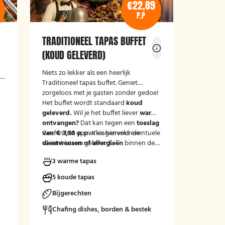
€22,89
P.P
TRADITIONEEL TAPAS BUFFET
(KOUD GELEVERD)
Niets zo lekker als een heerlijk
Traditioneel tapas buffet. Geniet
zorgeloos met je gasten zonder gedoe!
Het buffet wordt standaard
koud
geleverd.
Wil je het buffet liever
warm
ontvangen?
Dat kan tegen een
toeslag
van € 3,50 p.p.
Geef in het opmerkingenveld eventuele
Kies hiervoor de
variant 'warm geleverd'.
dieetwensen of allergieën
binnen de
groep door, zodat wij hier rekening
3 warme tapas
mee kunnen houden.
5 koude tapas
Bijgerechten
Chafing dishes, borden & bestek