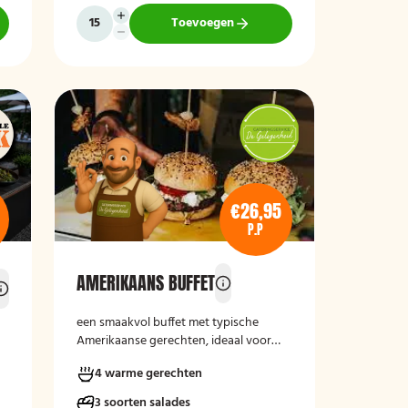
Toevoegen
€26,95
P.P
AMERIKAANS BUFFET
een smaakvol buffet met typische
Amerikaanse gerechten, ideaal voor
een gezellige en informele gelegenheid.
4 warme gerechten
3 soorten salades
m