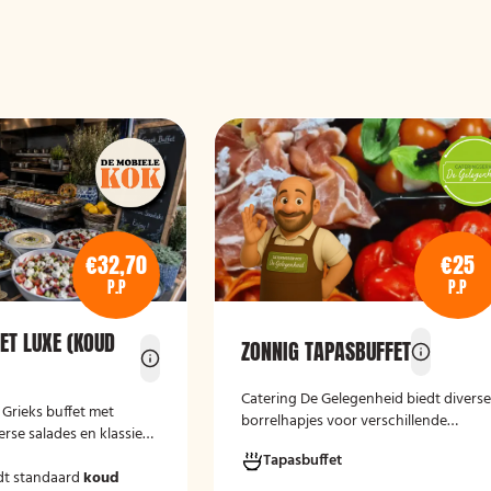
€32,70
€25
P.P
P.P
ET LUXE (KOUD
ZONNIG TAPASBUFFET
Catering De Gelegenheid biedt divers
e Grieks buffet met
borrelhapjes voor verschillende
erse salades en klassieke
gelegenheden. Of het nu gaat om een
Tapasbuffet
verjaardag, receptie of andere
dt standaard
koud
bijeenkomst, wij verzorgen passende