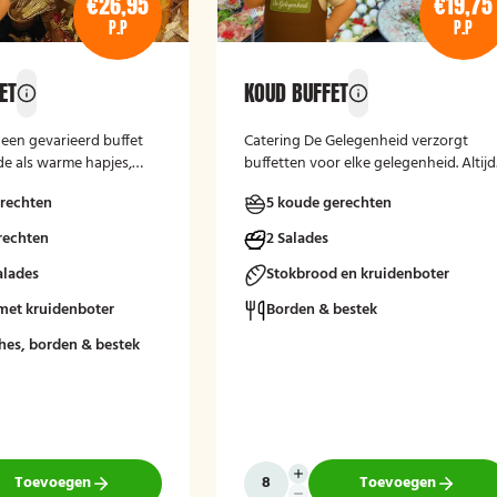
€26,95
€19,75
P.P
P.P
ET
KOUD BUFFET
s een gevarieerd buffet
Catering De Gelegenheid verzorgt
e als warme hapjes,
buffetten voor elke gelegenheid. Altijd
jaardagen,
vers, verzorgd en passend bij uw
rechten
5 koude gerechten
 en andere feestelijke
moment.
Het buffet biedt een
rechten
2 Salades
maakvolle manier om
n genieten van
alades
Stokbrood en kruidenboter
leine gerechten, zonder
met kruidenboter
Borden & bestek
l diner te serveren.
hes, borden & bestek
Toevoegen
Toevoegen