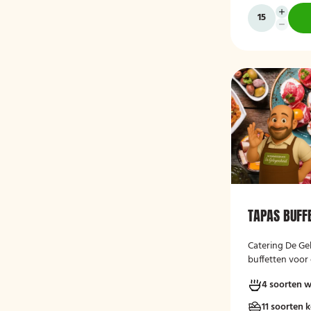
TAPAS BUFF
Catering De Ge
buffetten voor 
vers, verzorgd
4 soorten 
moment.
11 soorten 