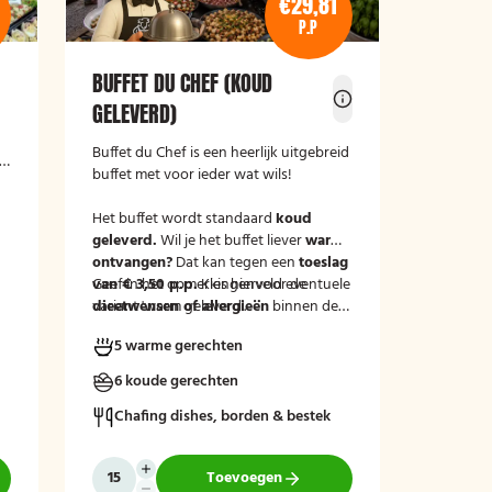
€29,81
P.P
BUFFET DU CHEF (KOUD
GELEVERD)
Buffet du Chef is een heerlijk uitgebreid
buffet met voor ieder wat wils!
Het buffet wordt standaard
koud
geleverd.
Wil je het buffet liever
warm
ontvangen?
Dat kan tegen een
toeslag
van € 3,50 p.p.
Geef in het opmerkingenveld eventuele
Kies hiervoor de
variant 'warm geleverd'.
dieetwensen of allergieën
binnen de
groep door, zodat wij hier rekening
5 warme gerechten
mee kunnen houden.
6 koude gerechten
Chafing dishes, borden & bestek
Toevoegen