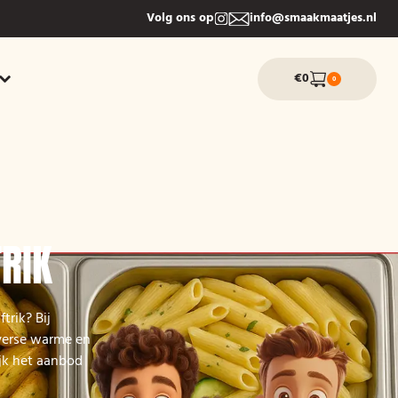
Volg ons op
info@smaakmaatjes.nl
€0
0
TRIK
trik? Bij
iverse warme en
ijk het aanbod