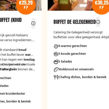
€25,29
€30,25
P.P
P.P
UFFET (KOUD
BUFFET DE GELEGENHEID
Catering De Gelegenheid verzorgt
rijk gevuld Italiaans
buffetten voor elke gelegenheid. Altijd
oie verse ingrediënten
vers, verzorgd en passend bij uw
6 warme gerechten
moment.
dt standaard
koud
5 koude gerechten
e het buffet liever
warm
t kan tegen een
toeslag
3 Salades
.
merkingenveld eventuele
Kies hiervoor de
eleverd'.
 allergieën
binnen de
Stokbrood en smeersels
at wij hier rekening
Chafing dishes, borden & bestek
rechten
uden.
alades
met kruidenboter
hes, borden & bestek