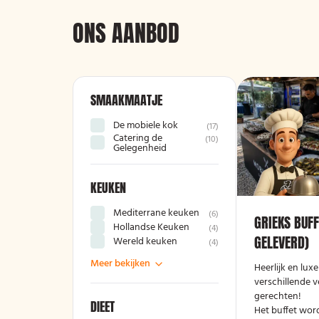
ONS AANBOD
SMAAKMAATJE
De mobiele kok
(
17
)
Catering de
(
10
)
Gelegenheid
KEUKEN
Mediterrane keuken
(
6
)
GRIEKS BUFF
Hollandse Keuken
(
4
)
GELEVERD)
Wereld keuken
(
4
)
Meer bekijken
Heerlijk en lux
verschillende v
gerechten!
DIEET
Het buffet wor