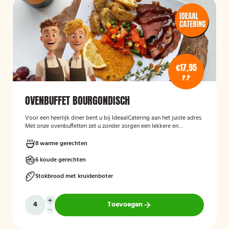
€17,95
P.P
OVENBUFFET BOURGONDISCH
Voor een heerlijk diner bent u bij IdeaalCatering aan het juiste adres.
Met onze ovenbuffetten zet u zonder zorgen een lekkere en
gevarieerde maaltijd op tafel. Voor een diner van 5 tot twaalf
personen is een ovenbuffet Ideaal!
8 warme gerechten
6 koude gerechten
Stokbrood met kruidenboter
Toevoegen