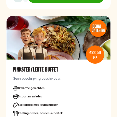
€23,50
P.P
PINKSTER/LENTE BUFFET
Geen beschrijving beschikbaar.
8 warme gerechten
5 soorten salades
Stokbrood met kruidenboter
Chafing dishes, borden & bestek