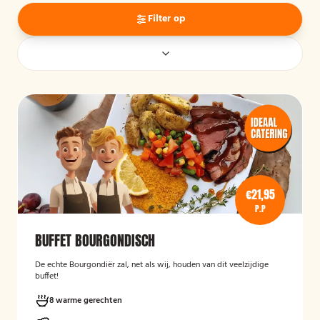
Filter op
€21,95
P.P
BUFFET BOURGONDISCH
De echte Bourgondiër zal, net als wij, houden van dit veelzijdige
buffet!
8 warme gerechten