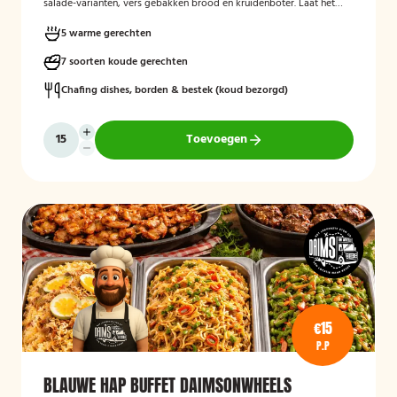
salade-varianten, vers gebakken brood en kruidenboter. Laat het
smaken!
5 warme gerechten
7 soorten koude gerechten
Chafing dishes, borden & bestek (koud bezorgd)
Toevoegen
€15
P.P
BLAUWE HAP BUFFET DAIMSONWHEELS