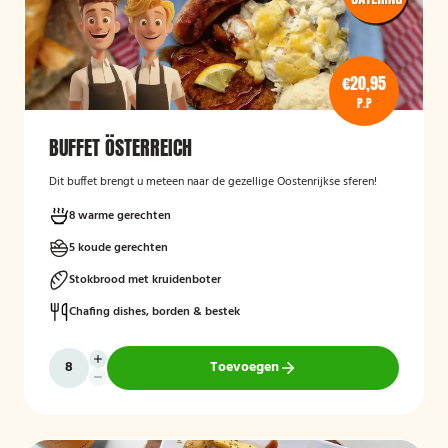
€20,95
P.P
BUFFET ÖSTERREICH
Dit buffet brengt u meteen naar de gezellige Oostenrijkse sferen!
8 warme gerechten
5 koude gerechten
Stokbrood met kruidenboter
Chafing dishes, borden & bestek
Toevoegen