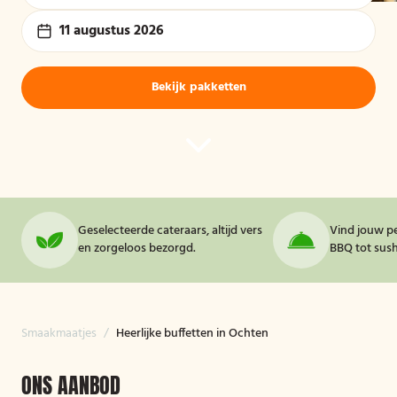
11 augustus 2026
Bekijk pakketten
Geselecteerde cateraars, altijd vers
Vind jouw pe
en zorgeloos bezorgd.
BBQ tot sushi
Smaakmaatjes
/
Heerlijke buffetten in Ochten
ONS AANBOD