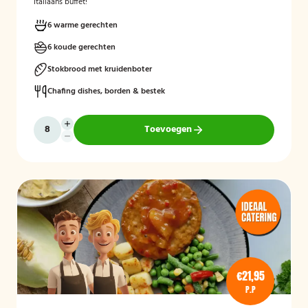
Italiaans buffet!
6 warme gerechten
6 koude gerechten
Stokbrood met kruidenboter
Chafing dishes, borden & bestek
Toevoegen
€21,95
P.P