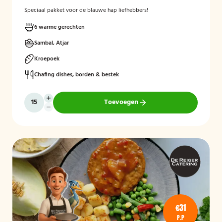
Speciaal pakket voor de blauwe hap liefhebbers!
6 warme gerechten
Sambal, Atjar
Kroepoek
Chafing dishes, borden & bestek
Toevoegen
€31
P.P