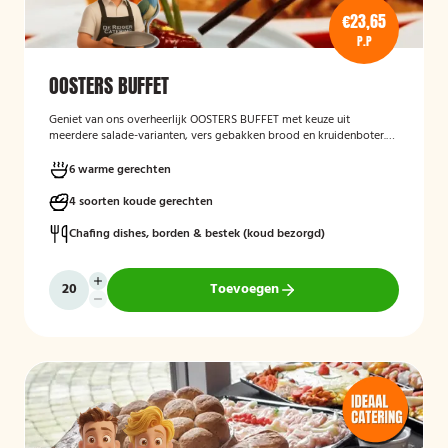
€23,65
P.P
OOSTERS BUFFET
Geniet van ons overheerlijk OOSTERS BUFFET met keuze uit
meerdere salade-varianten, vers gebakken brood en kruidenboter.
Laat het smaken!
6 warme gerechten
4 soorten koude gerechten
Chafing dishes, borden & bestek (koud bezorgd)
Toevoegen