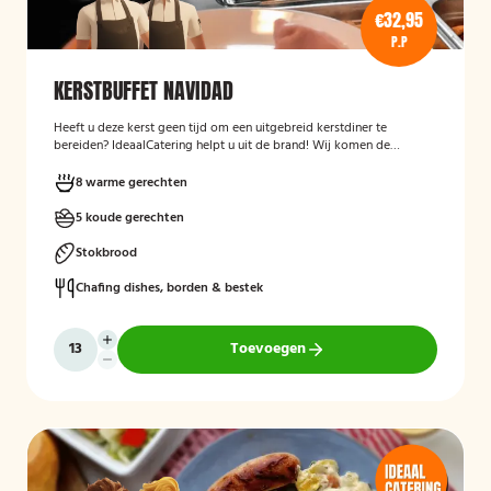
€32,95
P.P
KERSTBUFFET NAVIDAD
Heeft u deze kerst geen tijd om een uitgebreid kerstdiner te
bereiden? IdeaalCatering helpt u uit de brand! Wij komen de
buffetten op zaterdag 23 december gekoeld bij u bezorgen! *Alle
buffetten voor tweede kerstdag (26 december), komen wij op 26
8 warme gerechten
december gekoeld bij u bezorgen.
5 koude gerechten
Stokbrood
Chafing dishes, borden & bestek
Toevoegen