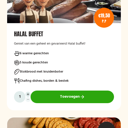
€19,50
P.P
HALAL BUFFET
Geniet van een geheel en gevarieerd Halal buffet!
6 warme gerechten
5 koude gerechten
Stokbrood met kruidenboter
Chafing dishes, borden & bestek
Toevoegen