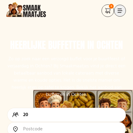
0
HEERLIJKE BUFFETTEN IN OCHTEN
Zo op zoek naar een verzorgd buffet voor je buurtfeest of
verjaardag in Ochten? Bij Smaakmaatjes vind je direct een
betaalbaar aanbod van lokale cateraars met diverse
warme en koude opties. Het is de snelste manier om
heerlijk eten op tafel te krijgen. Bekijk het aanbod aan
buffetten in Ochten.