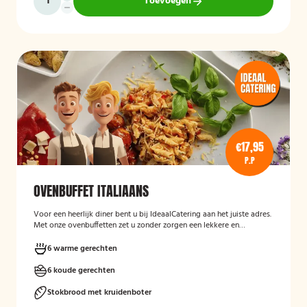
Toevoegen
€17,95
P.P
OVENBUFFET ITALIAANS
Voor een heerlijk diner bent u bij IdeaalCatering aan het juiste adres.
Met onze ovenbuffetten zet u zonder zorgen een lekkere en
gevarieerde maaltijd op tafel. Voor een intiem dimer van 5 tot
twaalf personen is een ovenbuffet Ideaal!
6 warme gerechten
6 koude gerechten
Stokbrood met kruidenboter