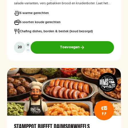
salade-varianten, vers gebakken brood en kruidenboter. Laat het
smaken!
6 warme gerechten
6 soorten koude gerechten
Chafing dishes, borden & bestek (koud bezorgd)
Toevoegen
€15
P.P
STAMPPOT BUFFET DAIMSONWHEELS