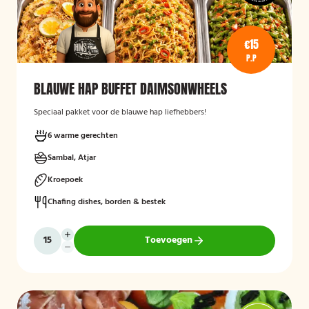
€15
P.P
BLAUWE HAP BUFFET DAIMSONWHEELS
Speciaal pakket voor de blauwe hap liefhebbers!
6 warme gerechten
Sambal, Atjar
Kroepoek
Chafing dishes, borden & bestek
Toevoegen