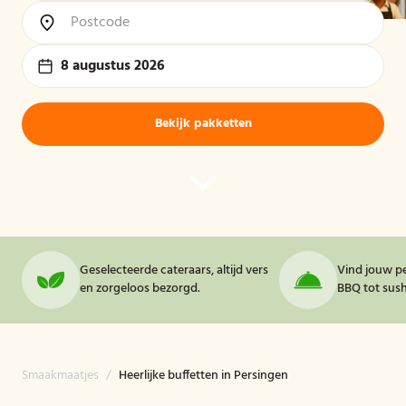
8 augustus 2026
Bekijk pakketten
Geselecteerde cateraars, altijd vers
Vind jouw pe
en zorgeloos bezorgd.
BBQ tot sushi
Smaakmaatjes
/
Heerlijke buffetten in Persingen