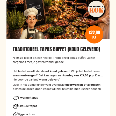
€22,89
P.P
TRADITIONEEL TAPAS BUFFET (KOUD GELEVERD)
Niets zo lekker als een heerlijk Traditioneel tapas buffet. Geniet
zorgeloos met je gasten zonder gedoe!
Het buffet wordt standaard
koud geleverd.
Wil je het buffet liever
warm ontvangen?
Dat kan tegen een
toeslag van € 3,50 p.p.
Kies
hiervoor de variant 'warm geleverd'.
Geef in het opmerkingenveld eventuele
dieetwensen of allergieën
binnen de groep door, zodat wij hier rekening mee kunnen houden.
3 warme tapas
5 koude tapas
Bijgerechten