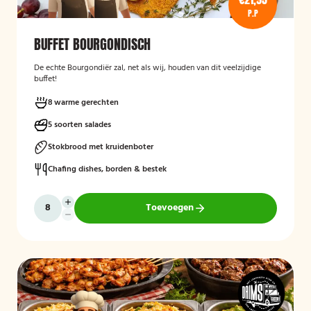
P.P
BUFFET BOURGONDISCH
De echte Bourgondiër zal, net als wij, houden van dit veelzijdige
buffet!
8 warme gerechten
5 soorten salades
Stokbrood met kruidenboter
Chafing dishes, borden & bestek
Toevoegen