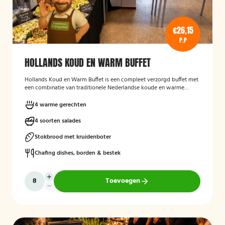
€26,15
P.P
HOLLANDS KOUD EN WARM BUFFET
Hollands Koud en Warm Buffet
is een compleet verzorgd buffet met
een combinatie van traditionele Nederlandse koude en warme
gerechten. Het buffet is geschikt voor feesten, verjaardagen,
bedrijfsbijeenkomsten en andere gelegenheden, en biedt een
4 warme gerechten
gevarieerde keuze aan salades, warme vleesgerechten en
bijgerechten, zodat er voor iedere gast iets lekkers bij zit. Het buffet
4 soorten salades
wordt verzorgd geleverd en is bedoeld om gasten op een
toegankelijke en smakelijke manier te laten genieten van een typisch
Stokbrood met kruidenboter
Hollands buffetconcept.
Chafing dishes, borden & bestek
Toevoegen