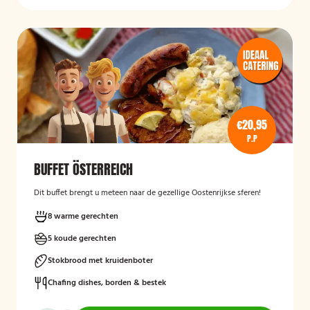
€20,95
P.P
BUFFET ÖSTERREICH
Dit buffet brengt u meteen naar de gezellige Oostenrijkse sferen!
8 warme gerechten
5 koude gerechten
Stokbrood met kruidenboter
Chafing dishes, borden & bestek