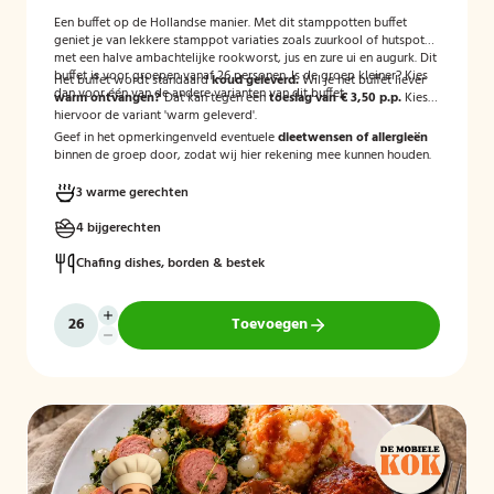
Een buffet op de Hollandse manier. Met dit stamppotten buffet
geniet je van lekkere stamppot variaties zoals zuurkool of hutspot
met een halve ambachtelijke rookworst, jus en zure ui en augurk. Dit
buffet is voor groepen vanaf 26 personen. Is de groep kleiner? Kies
Het buffet wordt standaard
koud geleverd.
Wil je het buffet liever
dan voor één van de andere varianten van dit buffet.
warm ontvangen?
Dat kan tegen een
toeslag van € 3,50 p.p.
Kies
hiervoor de variant 'warm geleverd'.
Geef in het opmerkingenveld eventuele
dieetwensen of allergieën
binnen de groep door, zodat wij hier rekening mee kunnen houden.
3 warme gerechten
4 bijgerechten
Chafing dishes, borden & bestek
Toevoegen