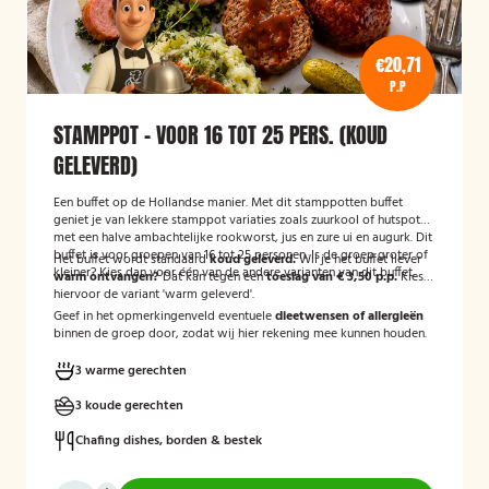
€20,71
P.P
STAMPPOT - VOOR 16 TOT 25 PERS. (KOUD
GELEVERD)
Een buffet op de Hollandse manier. Met dit stamppotten buffet
geniet je van lekkere stamppot variaties zoals zuurkool of hutspot
met een halve ambachtelijke rookworst, jus en zure ui en augurk. Dit
buffet is voor groepen van 16 tot 25 personen. Is de groep groter of
Het buffet wordt standaard
koud geleverd.
Wil je het buffet liever
kleiner? Kies dan voor één van de andere varianten van dit buffet.
warm ontvangen?
Dat kan tegen een
toeslag van € 3,50 p.p.
Kies
hiervoor de variant 'warm geleverd'.
Geef in het opmerkingenveld eventuele
dieetwensen of allergieën
binnen de groep door, zodat wij hier rekening mee kunnen houden.
3 warme gerechten
3 koude gerechten
Chafing dishes, borden & bestek