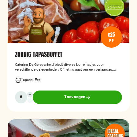
€25
P.P
ZONNIG TAPASBUFFET
Catering De Gelegenheid biedt diverse borrelhapjes voor
verschillende gelegenheden. Of het nu gaat om een verjaardag,
receptie of andere bijeenkomst, wij verzorgen passende hapjes.
Hieronder ziet u een selectie uit ons aanbod. Het zonnig tapasbuffet
Tapasbuffet
is te bestellen vanaf 10 personen..
Toevoegen