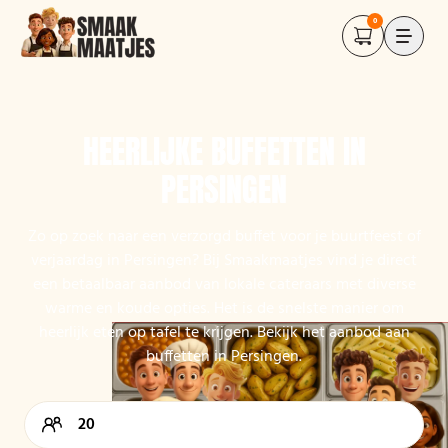
0
HEERLIJKE BUFFETTEN IN
PERSINGEN
Zo op zoek naar een verzorgd buffet voor je buurtfeest of
verjaardag in Persingen? Bij Smaakmaatjes vind je direct
een betaalbaar aanbod van lokale cateraars met diverse
warme en koude opties. Het is de snelste manier om
heerlijk eten op tafel te krijgen. Bekijk het aanbod aan
buffetten in Persingen.