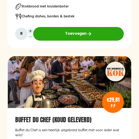
Stokbrood met kruidenboter
Chafing dishes, borden & bestek
Toevoegen
€29,81
P.P
BUFFET DU CHEF (KOUD GELEVERD)
Buffet du Chef is een heerlijk uitgebreid buffet met voor ieder wat
wils!