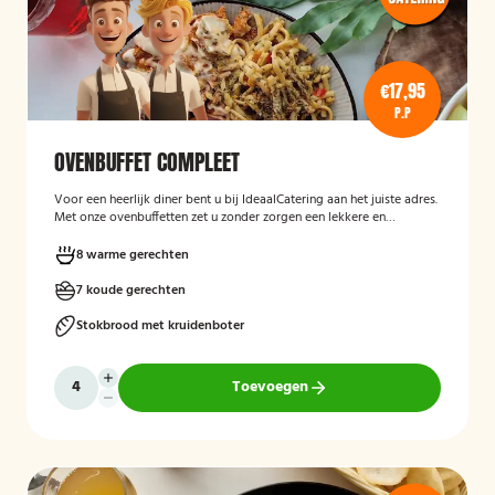
€17,95
P.P
OVENBUFFET COMPLEET
Voor een heerlijk diner bent u bij IdeaalCatering aan het juiste adres.
Met onze ovenbuffetten zet u zonder zorgen een lekkere en
gevarieerde maaltijd op tafel. Voor een intiem diner van 5 tot twaalf
personen is een ovenbuffet Ideaal!
8 warme gerechten
7 koude gerechten
Stokbrood met kruidenboter
Toevoegen