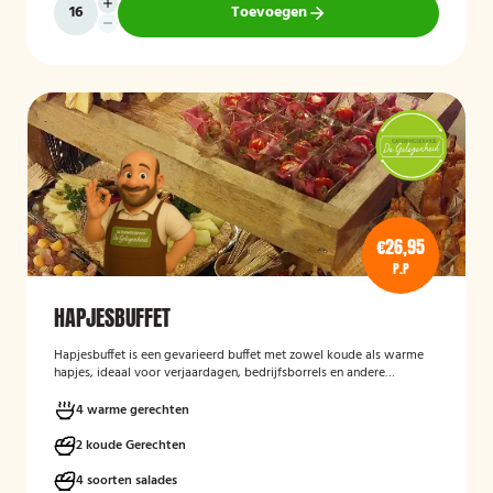
Toevoegen
€26,95
P.P
HAPJESBUFFET
Hapjesbuffet
is een gevarieerd buffet met zowel koude als warme
hapjes, ideaal voor verjaardagen, bedrijfsborrels en andere
feestelijke gelegenheden. Het buffet biedt een informele en
smaakvolle manier om gasten te laten genieten van verschillende
4 warme gerechten
kleine gerechten, zonder een traditioneel diner te serveren.
2 koude Gerechten
4 soorten salades