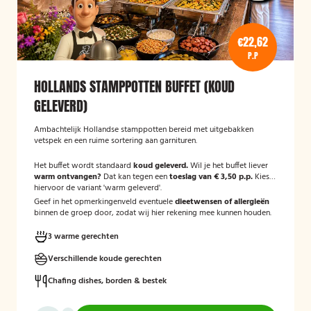
€22,62
P.P
HOLLANDS STAMPPOTTEN BUFFET (KOUD
GELEVERD)
Ambachtelijk Hollandse stamppotten bereid met uitgebakken
vetspek en een ruime sortering aan garnituren.
Het buffet wordt standaard
koud geleverd.
Wil je het buffet liever
warm ontvangen?
Dat kan tegen een
toeslag van € 3,50 p.p.
Kies
hiervoor de variant 'warm geleverd'.
Geef in het opmerkingenveld eventuele
dieetwensen of allergieën
binnen de groep door, zodat wij hier rekening mee kunnen houden.
3 warme gerechten
Verschillende koude gerechten
Chafing dishes, borden & bestek