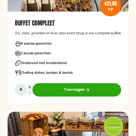
€21,95
P.P
BUFFET COMPLEET
Vis, vlees, groenten en fruit; alles komt terug in ons Complete buffet!
8 warme gerechten
5 koude gerechten
Stokbrood met kruidenboter
Chafing dishes, borden & bestek
Toevoegen