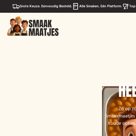
Grote Keuze. Eenvoudig Besteld.
Alle Smaken. Eén Platform.
Top 
HE
Zo op zo
Smaakmaatjes v
koude opties.