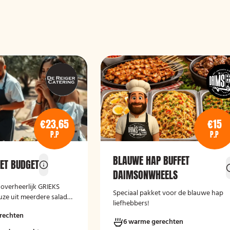
€23,65
€15
P.P
P.P
BLAUWE HAP BUFFET
FET BUDGET
DAIMSONWHEELS
 overheerlijk GRIEKS
Speciaal pakket voor de blauwe hap
ze uit meerdere salade-
liefhebbers!
s gebakken brood en
rechten
Laat het smaken!
6 warme gerechten