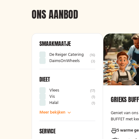
ONS AANBOD
SMAAKMAATJE
De Reiger Catering
(
16
)
DaimsOnWheels
(
3
)
DIEET
Vlees
(
17
)
Vis
(
1
)
GRIEKS BUF
Halal
(
1
)
Meer bekijken
Geniet van ons
BUFFET met keu
varianten, ver
SERVICE
5 warme ge
kruidenboter. 