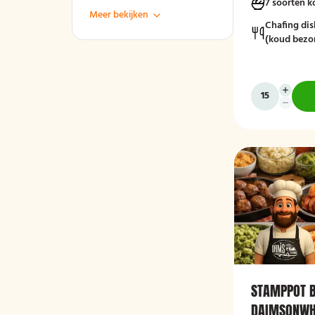
7 soorten 
Meer bekijken
Chafing dis
(koud bezo
STAMPPOT B
DAIMSONWH