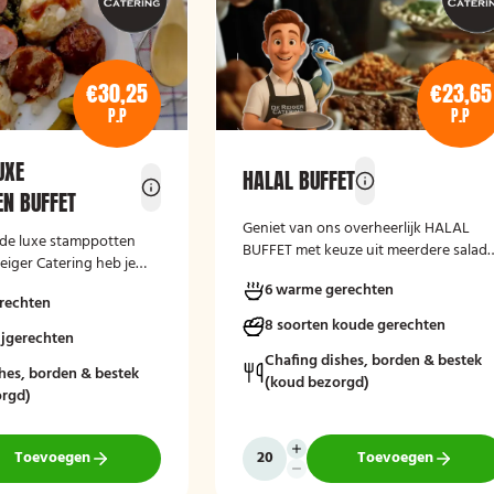
€30,25
€23,65
P.P
P.P
UXE
HALAL BUFFET
N BUFFET
Geniet van ons overheerlijk HALAL
de luxe stamppotten
BUFFET met keuze uit meerdere salad
eiger Catering heb je
varianten, vers gebakken brood en
 uit verschillende
6 warme gerechten
kruidenboter. Laat het smaken!
rechten
stamppotten met diverse
8 soorten koude gerechten
ijgerechten
Chafing dishes, borden & bestek
hes, borden & bestek
(koud bezorgd)
rgd)
Toevoegen
Toevoegen