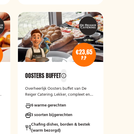
€23,65
P.P
OOSTERS BUFFET
Overheerlijk Oosters buffet van De
e-
Reiger Catering. Lekker, compleet en
warm aangeleverd.
6 warme gerechten
3 soorten bijgerechten
Chafing dishes, borden & bestek
(warm bezorgd)