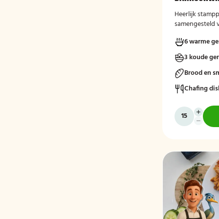
Heerlijk stampp
samengesteld v
liefhebbers!
6 warme ge
3 koude ge
Brood en s
Chafing dis