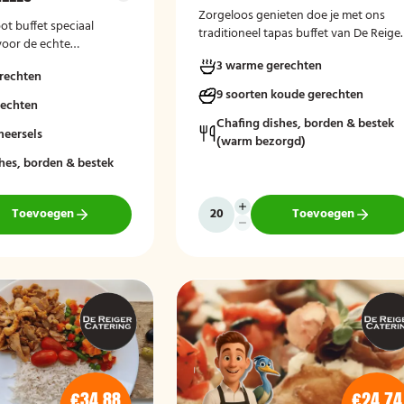
Zorgeloos genieten doe je met ons
ot buffet speciaal
traditioneel tapas buffet van De Reige
oor de echte
Catering. Laat het smaken!
3 warme gerechten
rechten
9 soorten koude gerechten
rechten
Chafing dishes, borden & bestek
meersels
(warm bezorgd)
hes, borden & bestek
Toevoegen
Toevoegen
€34,88
€24,74