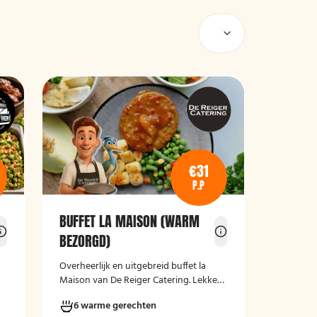
€31
P.P
BUFFET LA MAISON (WARM
BEZORGD)
Overheerlijk en uitgebreid buffet la
Maison van De Reiger Catering. Lekker,
compleet en warm geleverd!
6 warme gerechten