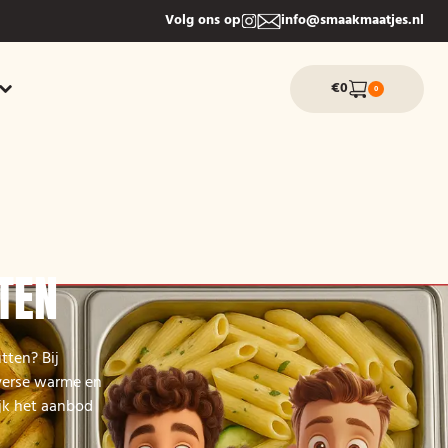
Volg ons op
info@smaakmaatjes.nl
€0
0
TEN
tten? Bij
iverse warme en
ijk het aanbod