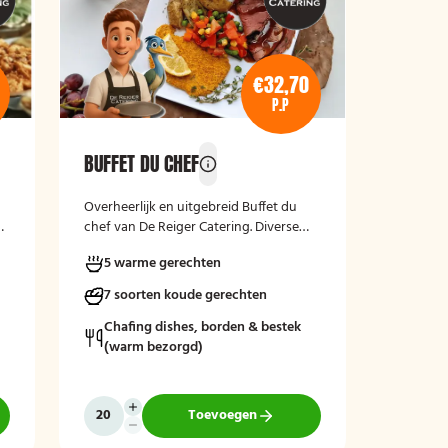
€32,70
P.P
BUFFET DU CHEF
Overheerlijk en uitgebreid Buffet du
e-
chef van De Reiger Catering. Diverse
warme en koude gerechten, voor ieder
5 warme gerechten
wat wils!
7 soorten koude gerechten
Chafing dishes, borden & bestek
(warm bezorgd)
Toevoegen