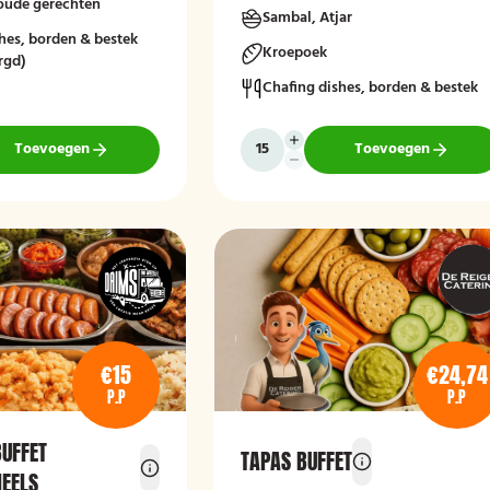
koude gerechten
Sambal, Atjar
hes, borden & bestek
Kroepoek
rgd)
Chafing dishes, borden & bestek
Toevoegen
Toevoegen
€15
€24,74
P.P
P.P
UFFET
TAPAS BUFFET
EELS