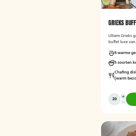
GRIEKS BUFF
Ultiem Grieks g
buffet luxe van
het smaken!
6 warme ge
5 soorten 
Chafing dis
(warm bezo