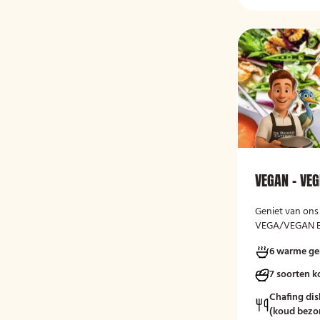
VEGAN - VEG
Geniet van ons 
VEGA/VEGAN BU
meerdere salad
6 warme ge
gebakken brood
het smaken!
7 soorten 
Chafing dis
(koud bezo