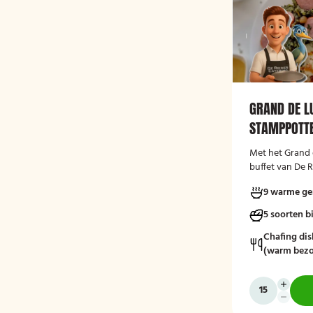
GRAND DE L
STAMPPOTTE
Met het Grand 
buffet van De R
een ruime keuze
9 warme ge
overheerlijke 
bijgerechten.
5 soorten b
Chafing dis
(warm bezo