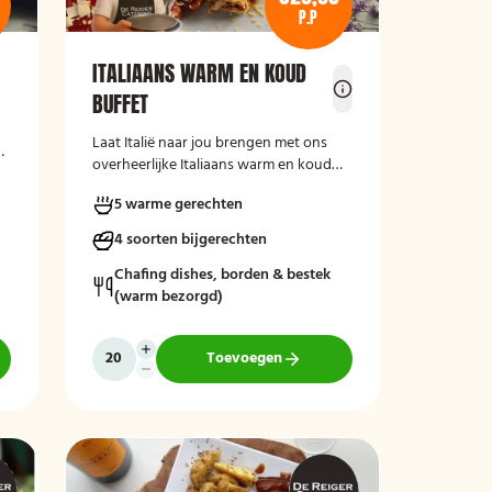
P.P
ITALIAANS WARM EN KOUD
BUFFET
Laat Italië naar jou brengen met ons
e-
overheerlijke Italiaans warm en koud
buffet van De Reiger Catering. Met
5 warme gerechten
salades, spaghetti, Italiaanse groenten
en meer!
4 soorten bijgerechten
Chafing dishes, borden & bestek
(warm bezorgd)
Toevoegen