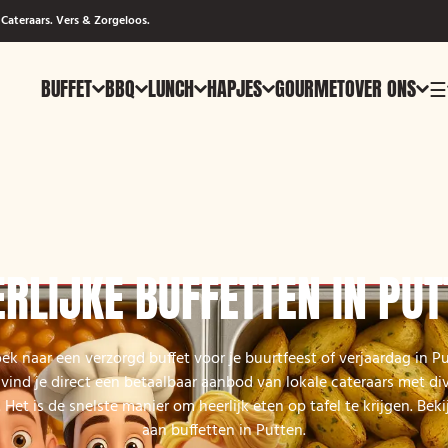
Cateraars. Vers & Zorgeloos.
BUFFET
BBQ
LUNCH
HAPJES
GOURMET
OVER ONS
☰
ERLIJKE BUFFETTEN IN PUT
ek naar een verzorgd buffet voor je buurtfeest of verjaardag in Pu
ind je direct een betaalbaar aanbod van lokale cateraars met d
 Het is de snelste manier om heerlijk eten op tafel te krijgen. Bek
aan buffetten in Putten.