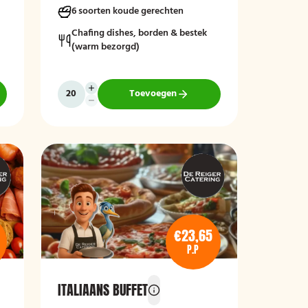
6 soorten koude gerechten
Chafing dishes, borden & bestek
(warm bezorgd)
Toevoegen
€23,65
P.P
ITALIAANS BUFFET