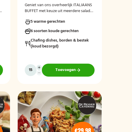
Geniet van ons overheerlijk ITALIAANS
r
BUFFET met keuze uit meerdere salade-
varianten, vers gebakken brood en
5 warme gerechten
kruidenboter. Laat het smaken!
6 soorten koude gerechten
Chafing dishes, borden & bestek
(koud bezorgd)
Toevoegen
€29,98