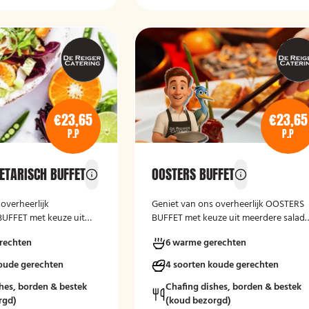
€23,65
€23,65
P.P
P.P
ETARISCH BUFFET
OOSTERS BUFFET
overheerlijk
Geniet van ons overheerlijk OOSTERS
FFET met keuze uit
BUFFET met keuze uit meerdere salad
e-varianten, vers
varianten, vers gebakken brood en
rechten
6 warme gerechten
 en kruidenboter. Laat
kruidenboter. Laat het smaken!
koude gerechten
4 soorten koude gerechten
hes, borden & bestek
Chafing dishes, borden & bestek
rgd)
(koud bezorgd)