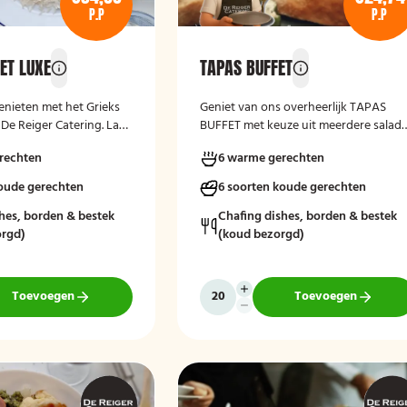
P.P
P.P
ET LUXE
TAPAS BUFFET
enieten met het Grieks
Geniet van ons overheerlijk TAPAS
 De Reiger Catering. Laat
BUFFET met keuze uit meerdere salad
varianten, vers gebakken brood en
rechten
6 warme gerechten
kruidenboter. Laat het smaken!
koude gerechten
6 soorten koude gerechten
hes, borden & bestek
Chafing dishes, borden & bestek
rgd)
(koud bezorgd)
Toevoegen
Toevoegen