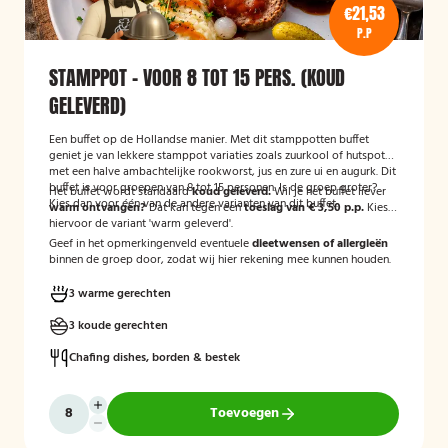
€21,53
P.P
STAMPPOT - VOOR 8 TOT 15 PERS. (KOUD
GELEVERD)
Een buffet op de Hollandse manier. Met dit stamppotten buffet
geniet je van lekkere stamppot variaties zoals zuurkool of hutspot
met een halve ambachtelijke rookworst, jus en zure ui en augurk. Dit
buffet is voor groepen van 8 tot 15 personen. Is de groep groter?
Het buffet wordt standaard
koud geleverd.
Wil je het buffet liever
Kies dan voor één van de andere varianten van dit buffet.
warm ontvangen?
Dat kan tegen een
toeslag van € 3,50 p.p.
Kies
hiervoor de variant 'warm geleverd'.
Geef in het opmerkingenveld eventuele
dieetwensen of allergieën
binnen de groep door, zodat wij hier rekening mee kunnen houden.
3 warme gerechten
3 koude gerechten
Chafing dishes, borden & bestek
Toevoegen