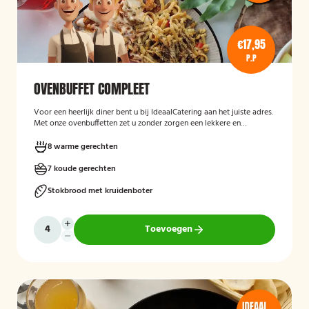
€17,95
P.P
OVENBUFFET COMPLEET
Voor een heerlijk diner bent u bij IdeaalCatering aan het juiste adres.
Met onze ovenbuffetten zet u zonder zorgen een lekkere en
gevarieerde maaltijd op tafel. Voor een intiem diner van 5 tot twaalf
personen is een ovenbuffet Ideaal!
8 warme gerechten
7 koude gerechten
Stokbrood met kruidenboter
Toevoegen