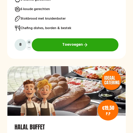
6 koude gerechten
Stokbrood met kruidenboter
Chafing dishes, borden & bestek
Toevoegen
€19,50
P.P
HALAL BUFFET