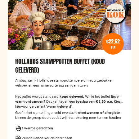
€22,62
P.P
HOLLANDS STAMPPOTTEN BUFFET (KOUD
GELEVERD)
Ambachtelijk Hollandse stamppotten bereid met uitgebakken
vetspek en een ruime sortering aan garnituren.
Het buffet wordt standaard
koud geleverd.
Wil je het buffet liever
warm ontvangen?
Dat kan tegen een
toeslag van € 3,50 p.p.
Kies
hiervoor de variant 'warm geleverd'.
Geef in het opmerkingenveld eventuele
dieetwensen of allergieën
binnen de groep door, zodat wij hier rekening mee kunnen houden.
3 warme gerechten
Verschillende koude gerechten