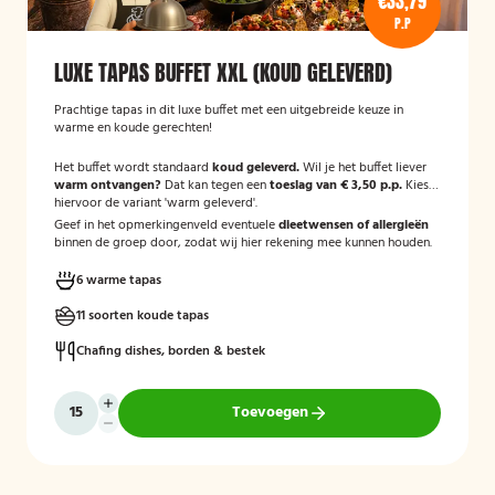
€33,79
P.P
LUXE TAPAS BUFFET XXL (KOUD GELEVERD)
Prachtige tapas in dit luxe buffet met een uitgebreide keuze in
warme en koude gerechten!
Het buffet wordt standaard
koud geleverd.
Wil je het buffet liever
warm ontvangen?
Dat kan tegen een
toeslag van € 3,50 p.p.
Kies
hiervoor de variant 'warm geleverd'.
Geef in het opmerkingenveld eventuele
dieetwensen of allergieën
binnen de groep door, zodat wij hier rekening mee kunnen houden.
6 warme tapas
11 soorten koude tapas
Chafing dishes, borden & bestek
Toevoegen