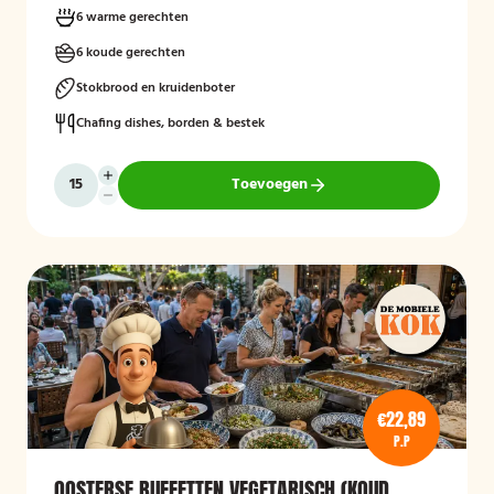
6 warme gerechten
6 koude gerechten
Stokbrood en kruidenboter
Chafing dishes, borden & bestek
Toevoegen
€22,89
P.P
OOSTERSE BUFFETTEN VEGETARISCH (KOUD