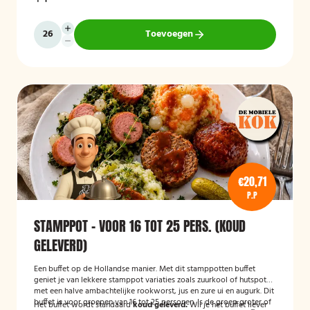
Toevoegen
€20,71
P.P
STAMPPOT - VOOR 16 TOT 25 PERS. (KOUD
GELEVERD)
Een buffet op de Hollandse manier. Met dit stamppotten buffet
geniet je van lekkere stamppot variaties zoals zuurkool of hutspot
met een halve ambachtelijke rookworst, jus en zure ui en augurk. Dit
buffet is voor groepen van 16 tot 25 personen. Is de groep groter of
Het buffet wordt standaard
koud geleverd.
Wil je het buffet liever