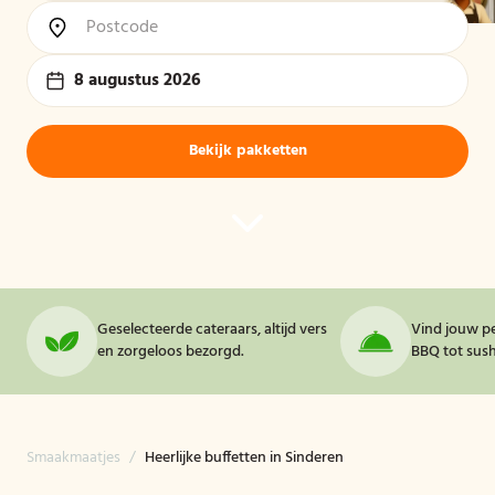
8 augustus 2026
Bekijk pakketten
Geselecteerde cateraars, altijd vers
Vind jouw pe
en zorgeloos bezorgd.
BBQ tot sushi
Smaakmaatjes
/
Heerlijke buffetten in Sinderen