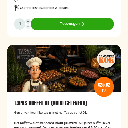
Chafing dishes, borden & bestek
Toevoegen
€25,02
P.P
TAPAS BUFFET XL (KOUD GELEVERD)
Geniet van heerlijke tapas met het Tapas buffet XL!
Het buffet wordt standaard
koud geleverd.
Wil je het buffet liever
warm ontvangen?
Dat kan tegen een
toeslag van € 3,50 p.p.
Kies