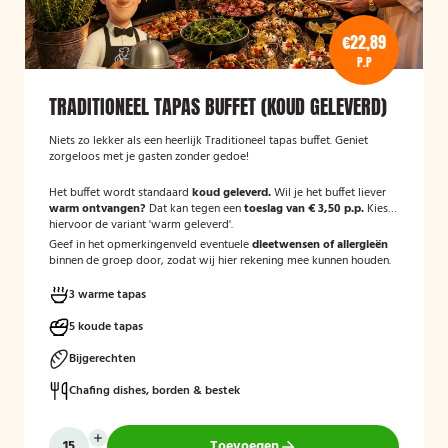
€22,89
P.P
TRADITIONEEL TAPAS BUFFET (KOUD GELEVERD)
Niets zo lekker als een heerlijk Traditioneel tapas buffet. Geniet
zorgeloos met je gasten zonder gedoe!
Het buffet wordt standaard
koud geleverd.
Wil je het buffet liever
warm ontvangen?
Dat kan tegen een
toeslag van € 3,50 p.p.
Kies
hiervoor de variant 'warm geleverd'.
Geef in het opmerkingenveld eventuele
dieetwensen of allergieën
binnen de groep door, zodat wij hier rekening mee kunnen houden.
3 warme tapas
5 koude tapas
Bijgerechten
Chafing dishes, borden & bestek
Toevoegen