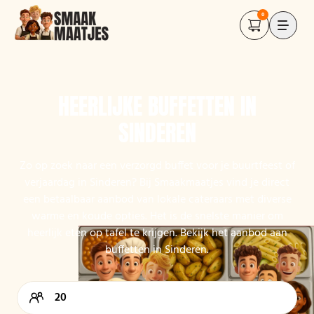
0
HEERLIJKE BUFFETTEN IN
SINDEREN
Zo op zoek naar een verzorgd buffet voor je buurtfeest of
verjaardag in Sinderen? Bij Smaakmaatjes vind je direct
een betaalbaar aanbod van lokale cateraars met diverse
warme en koude opties. Het is de snelste manier om
heerlijk eten op tafel te krijgen. Bekijk het aanbod aan
buffetten in Sinderen.