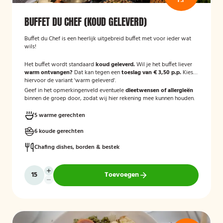
BUFFET DU CHEF (KOUD GELEVERD)
Buffet du Chef is een heerlijk uitgebreid buffet met voor ieder wat
wils!
Het buffet wordt standaard
koud geleverd.
Wil je het buffet liever
warm ontvangen?
Dat kan tegen een
toeslag van € 3,50 p.p.
Kies
hiervoor de variant 'warm geleverd'.
Geef in het opmerkingenveld eventuele
dieetwensen of allergieën
binnen de groep door, zodat wij hier rekening mee kunnen houden.
5 warme gerechten
6 koude gerechten
Chafing dishes, borden & bestek
Toevoegen