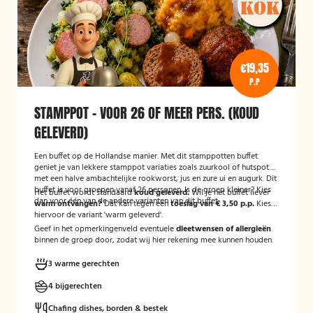
€19,35
P.P
STAMPPOT - VOOR 26 OF MEER PERS. (KOUD
GELEVERD)
Een buffet op de Hollandse manier. Met dit stamppotten buffet
geniet je van lekkere stamppot variaties zoals zuurkool of hutspot
met een halve ambachtelijke rookworst, jus en zure ui en augurk. Dit
buffet is voor groepen vanaf 26 personen. Is de groep kleiner? Kies
Het buffet wordt standaard
koud geleverd.
Wil je het buffet liever
dan voor één van de andere varianten van dit buffet.
warm ontvangen?
Dat kan tegen een
toeslag van € 3,50 p.p.
Kies
hiervoor de variant 'warm geleverd'.
Geef in het opmerkingenveld eventuele
dieetwensen of allergieën
binnen de groep door, zodat wij hier rekening mee kunnen houden.
3 warme gerechten
4 bijgerechten
Chafing dishes, borden & bestek