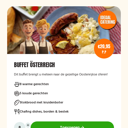
€20,95
P.P
BUFFET ÖSTERREICH
Dit buffet brengt u meteen naar de gezellige Oostenrijkse sferen!
8 warme gerechten
5 koude gerechten
Stokbrood met kruidenboter
Chafing dishes, borden & bestek
Toevoegen