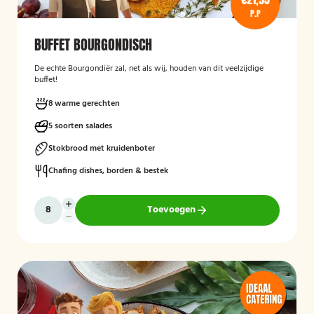
P.P
BUFFET BOURGONDISCH
De echte Bourgondiër zal, net als wij, houden van dit veelzijdige
buffet!
8 warme gerechten
5 soorten salades
Stokbrood met kruidenboter
Chafing dishes, borden & bestek
Toevoegen