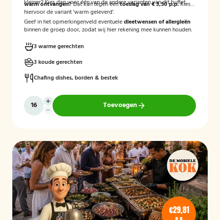
kleiner? Kies dan voor één van de andere varianten van dit buffet.
warm ontvangen?
Dat kan tegen een
toeslag van € 3,50 p.p.
Kies
hiervoor de variant 'warm geleverd'.
Geef in het opmerkingenveld eventuele
dieetwensen of allergieën
binnen de groep door, zodat wij hier rekening mee kunnen houden.
3 warme gerechten
3 koude gerechten
Chafing dishes, borden & bestek
Toevoegen
€29,81
P.P