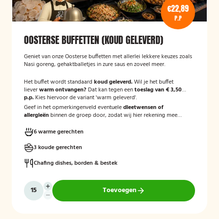
€22,89
P.P
OOSTERSE BUFFETTEN (KOUD GELEVERD)
Geniet van onze Oosterse buffetten met allerlei lekkere keuzes zoals
Nasi goreng, gehaktballetjes in zure saus en zoveel meer.
Het buffet wordt standaard
koud geleverd.
Wil je het buffet
liever
warm ontvangen?
Dat kan tegen een
toeslag van € 3,50
p.p.
Kies hiervoor de variant 'warm geleverd'.
Geef in het opmerkingenveld eventuele
dieetwensen of
allergieën
binnen de groep door, zodat wij hier rekening mee
kunnen houden.
6 warme gerechten
3 koude gerechten
Chafing dishes, borden & bestek
Toevoegen