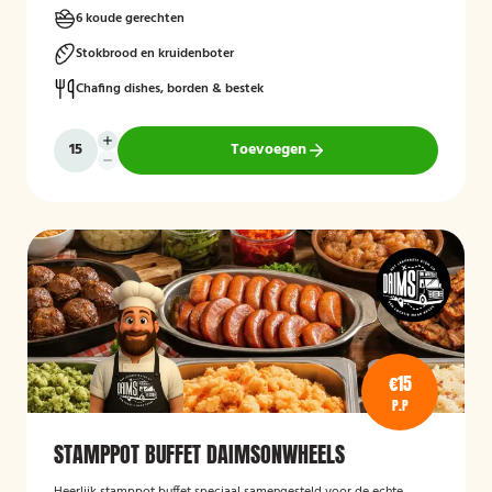
6 koude gerechten
Stokbrood en kruidenboter
Chafing dishes, borden & bestek
Toevoegen
€15
P.P
STAMPPOT BUFFET DAIMSONWHEELS