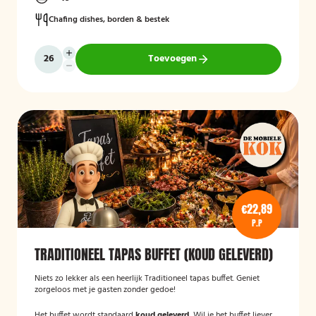
Chafing dishes, borden & bestek
Toevoegen
€22,89
P.P
TRADITIONEEL TAPAS BUFFET (KOUD GELEVERD)
Niets zo lekker als een heerlijk Traditioneel tapas buffet. Geniet
zorgeloos met je gasten zonder gedoe!
Het buffet wordt standaard
koud geleverd.
Wil je het buffet liever