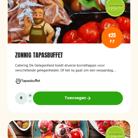
€25
P.P
ZONNIG TAPASBUFFET
Catering De Gelegenheid biedt diverse borrelhapjes voor
verschillende gelegenheden. Of het nu gaat om een verjaardag,
receptie of andere bijeenkomst, wij verzorgen passende hapjes.
Hieronder ziet u een selectie uit ons aanbod. Het zonnig tapasbuffet
Tapasbuffet
is te bestellen vanaf 10 personen..
Toevoegen