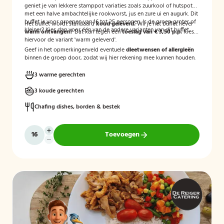
geniet je van lekkere stamppot variaties zoals zuurkool of hutspot
met een halve ambachtelijke rookworst, jus en zure ui en augurk. Dit
buffet is voor groepen van 16 tot 25 personen. Is de groep groter of
Het buffet wordt standaard
koud geleverd.
Wil je het buffet liever
kleiner? Kies dan voor één van de andere varianten van dit buffet.
warm ontvangen?
Dat kan tegen een
toeslag van € 3,50 p.p.
Kies
hiervoor de variant 'warm geleverd'.
Geef in het opmerkingenveld eventuele
dieetwensen of allergieën
binnen de groep door, zodat wij hier rekening mee kunnen houden.
3 warme gerechten
3 koude gerechten
Chafing dishes, borden & bestek
Toevoegen