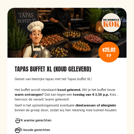
€25,02
P.P
TAPAS BUFFET XL (KOUD GELEVERD)
Geniet van heerlijke tapas met het Tapas buffet XL!
Het buffet wordt standaard
koud geleverd.
Wil je het buffet liever
warm ontvangen?
Dat kan tegen een
toeslag van € 3,50 p.p.
Kies
hiervoor de variant 'warm geleverd'.
Geef in het opmerkingenveld eventuele
dieetwensen of allergieën
binnen de groep door, zodat wij hier rekening mee kunnen houden.
4 warme gerechten
3 koude gerechten