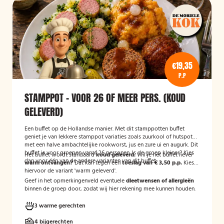
€19,35
P.P
STAMPPOT - VOOR 26 OF MEER PERS. (KOUD
GELEVERD)
Een buffet op de Hollandse manier. Met dit stamppotten buffet
geniet je van lekkere stamppot variaties zoals zuurkool of hutspot
met een halve ambachtelijke rookworst, jus en zure ui en augurk. Dit
buffet is voor groepen vanaf 26 personen. Is de groep kleiner? Kies
Het buffet wordt standaard
koud geleverd.
Wil je het buffet liever
dan voor één van de andere varianten van dit buffet.
warm ontvangen?
Dat kan tegen een
toeslag van € 3,50 p.p.
Kies
hiervoor de variant 'warm geleverd'.
Geef in het opmerkingenveld eventuele
dieetwensen of allergieën
binnen de groep door, zodat wij hier rekening mee kunnen houden.
3 warme gerechten
4 bijgerechten