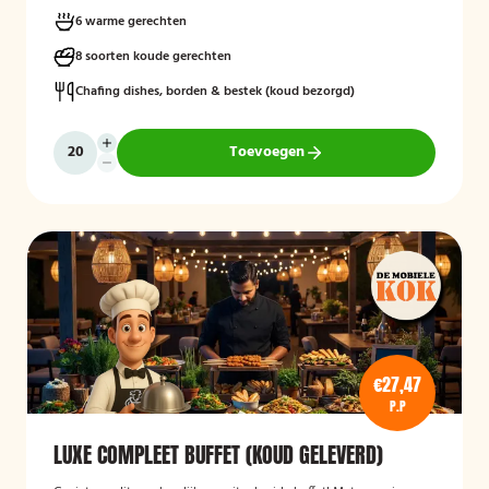
smaken!
6 warme gerechten
8 soorten koude gerechten
Chafing dishes, borden & bestek (koud bezorgd)
Toevoegen
€27,47
P.P
LUXE COMPLEET BUFFET (KOUD GELEVERD)