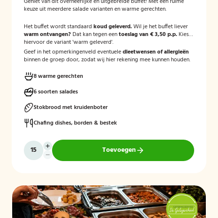
Geniet van dit overheerlijke en uitgebreide buffet! Met een ruime
keuze uit meerdere salade varianten en warme gerechten.
Het buffet wordt standaard
koud geleverd.
Wil je het buffet liever
warm ontvangen?
Dat kan tegen een
toeslag van € 3,50 p.p.
Kies
hiervoor de variant 'warm geleverd'.
Geef in het opmerkingenveld eventuele
dieetwensen of allergieën
binnen de groep door, zodat wij hier rekening mee kunnen houden.
8 warme gerechten
6 soorten salades
Stokbrood met kruidenboter
Chafing dishes, borden & bestek
Toevoegen