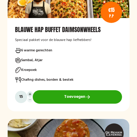
€15
P.P
BLAUWE HAP BUFFET DAIMSONWHEELS
Speciaal pakket voor de blauwe hap liefhebbers!
6 warme gerechten
Sambal, Atjar
Kroepoek
Chafing dishes, borden & bestek
Toevoegen