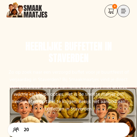
0
HEERLIJKE BUFFETTEN IN
STAVERDEN
Zo op zoek naar een verzorgd buffet voor je buurtfeest of
verjaardag in Staverden? Bij Smaakmaatjes vind je direct
een betaalbaar aanbod van lokale cateraars met diverse
warme en koude opties. Het is de snelste manier om
heerlijk eten op tafel te krijgen. Bekijk het aanbod aan
buffetten in Staverden.