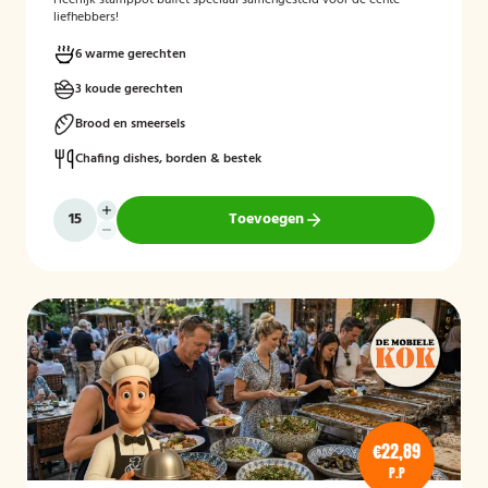
Heerlijk stamppot buffet speciaal samengesteld voor de echte
liefhebbers!
6 warme gerechten
3 koude gerechten
Brood en smeersels
Chafing dishes, borden & bestek
Toevoegen
€22,89
P.P