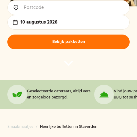
10 augustus 2026
Bekijk pakketten
Geselecteerde cateraars, altijd vers
Vind jouw pe
en zorgeloos bezorgd.
BBQ tot sushi
Smaakmaatjes
/
Heerlijke buffetten in Staverden