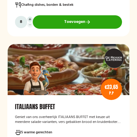
Chafing dishes, borden & bestek
Toevoegen
€23,65
P.P
ITALIAANS BUFFET
Geniet van ons overheerlijk ITALIAANS BUFFET met keuze uit
meerdere salade-varianten, vers gebakken brood en kruidenboter.
Laat het smaken!
5 warme gerechten