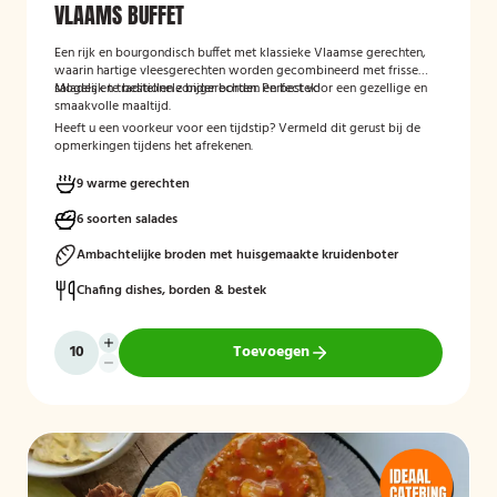
VLAAMS BUFFET
Een rijk en bourgondisch buffet met klassieke Vlaamse gerechten,
waarin hartige vleesgerechten worden gecombineerd met frisse
salades en traditionele bijgerechten. Perfect voor een gezellige en
Mogelijk te bestellen zonder borden en bestek!
smaakvolle maaltijd.
Heeft u een voorkeur voor een tijdstip? Vermeld dit gerust bij de
opmerkingen tijdens het afrekenen.
9 warme gerechten
6 soorten salades
Ambachtelijke broden met huisgemaakte kruidenboter
Chafing dishes, borden & bestek
Toevoegen