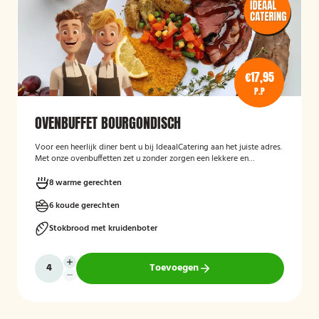
€17,95
P.P
OVENBUFFET BOURGONDISCH
Voor een heerlijk diner bent u bij IdeaalCatering aan het juiste adres.
Met onze ovenbuffetten zet u zonder zorgen een lekkere en
gevarieerde maaltijd op tafel. Voor een diner van 5 tot twaalf
personen is een ovenbuffet Ideaal!
8 warme gerechten
6 koude gerechten
Stokbrood met kruidenboter
Toevoegen