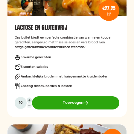
€27,25
P.P
LACTOSE EN GLUTENVRIJ
Ons buffet biedt een perfecte combinatie van warme en koude
gerechten, aangevuld met frisse salades en vers brood. Een
compleet en smaakvol aanbod voor iedereen.
Mogelijk te bestellen zonder borden en bestek!
5 warme gerechten
6 soorten salades
Ambachtelijke broden met huisgemaakte kruidenboter
Chafing dishes, borden & bestek
Toevoegen