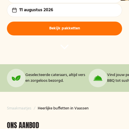
11 augustus 2026
Bekijk pakketten
Geselecteerde cateraars, altijd vers
Vind jouw pe
en zorgeloos bezorgd.
BBQ tot sushi
Smaakmaatjes
/
Heerlijke buffetten in Vaassen
ONS AANBOD