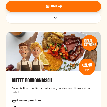
Filter op
€21,95
P.P
BUFFET BOURGONDISCH
De echte Bourgondiër zal, net als wij, houden van dit veelzijdige
buffet!
8 warme gerechten