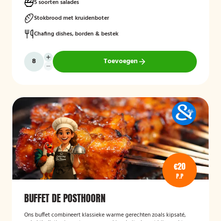
5 soorten salades
Stokbrood met kruidenboter
Chafing dishes, borden & bestek
Toevoegen
€20
P.P
BUFFET DE POSTHOORN
Ons buffet combineert klassieke warme gerechten zoals kipsaté,