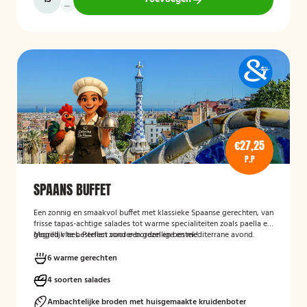
€27,25
P.P
SPAANS BUFFET
Een zonnig en smaakvol buffet met klassieke Spaanse gerechten, van
frisse tapas-achtige salades tot warme specialiteiten zoals paella en
gegrild vlees. Perfect voor een gezellige en mediterrane avond.
Mogelijk te bestellen zonder borden en bestek!
6 warme gerechten
4 soorten salades
Ambachtelijke broden met huisgemaakte kruidenboter