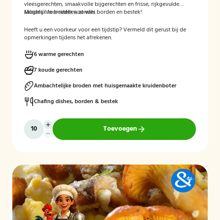
vleesgerechten, smaakvolle bijgerechten en frisse, rijkgevulde
salades. Voor ieder wat wils.
Mogelijk te bestellen zonder borden en bestek!
Heeft u een voorkeur voor een tijdstip? Vermeld dit gerust bij de
opmerkingen tijdens het afrekenen.
6 warme gerechten
7 koude gerechten
Ambachtelijke broden met huisgemaakte kruidenboter
Chafing dishes, borden & bestek
Toevoegen