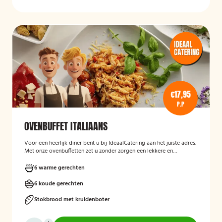
€17,95
P.P
OVENBUFFET ITALIAANS
Voor een heerlijk diner bent u bij IdeaalCatering aan het juiste adres.
Met onze ovenbuffetten zet u zonder zorgen een lekkere en
gevarieerde maaltijd op tafel. Voor een intiem dimer van 5 tot
twaalf personen is een ovenbuffet Ideaal!
6 warme gerechten
6 koude gerechten
Stokbrood met kruidenboter