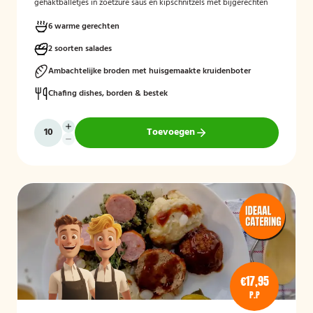
gehaktballetjes in zoetzure saus en kipschnitzels met bijgerechten
als gebakken aardappelen, rijst en seizoensgroenten. Afgerond met
frisse rauwkost, gemengde salades en vers brood met kruidenboter
6 warme gerechten
voor een compleet en smaakvol geheel.
2 soorten salades
Mogelijk te bestellen zonder borden en bestek!
Ambachtelijke broden met huisgemaakte kruidenboter
Chafing dishes, borden & bestek
Toevoegen
€17,95
P.P