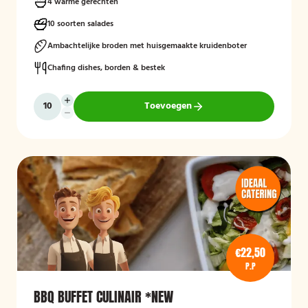
4 warme gerechten
10 soorten salades
Ambachtelijke broden met huisgemaakte kruidenboter
Chafing dishes, borden & bestek
Toevoegen
€22,50
P.P
BBQ BUFFET CULINAIR *NEW