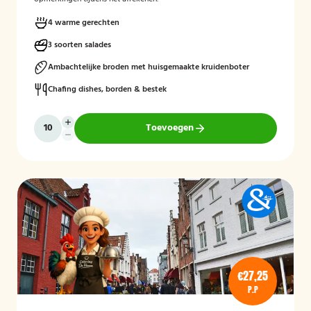
4 warme gerechten
3 soorten salades
Ambachtelijke broden met huisgemaakte kruidenboter
Chafing dishes, borden & bestek
Toevoegen
€27,25
P.P