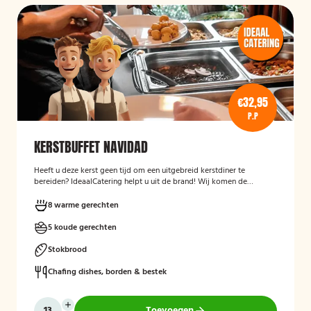
€32,95
P.P
KERSTBUFFET NAVIDAD
Heeft u deze kerst geen tijd om een uitgebreid kerstdiner te
bereiden? IdeaalCatering helpt u uit de brand! Wij komen de
buffetten op zaterdag 23 december gekoeld bij u bezorgen! *Alle
buffetten voor tweede kerstdag (26 december), komen wij op 26
8 warme gerechten
december gekoeld bij u bezorgen.
5 koude gerechten
Stokbrood
Chafing dishes, borden & bestek
Toevoegen