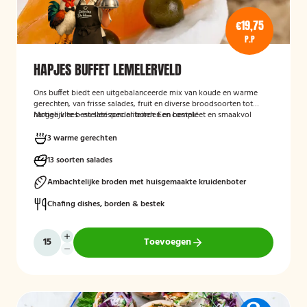
€19,75
P.P
HAPJES BUFFET LEMELERVELD
Ons buffet biedt een uitgebalanceerde mix van koude en warme
gerechten, van frisse salades, fruit en diverse broodsoorten tot
hartige vlees- en satéspecialiteiten. Een compleet en smaakvol
Mogelijk te bestellen zonder borden en bestek!
buffet voor elke gelegenheid.
3 warme gerechten
13 soorten salades
Ambachtelijke broden met huisgemaakte kruidenboter
Chafing dishes, borden & bestek
Toevoegen