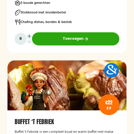
5 koude gerechten
Stokbrood met kruidenboter
Chafing dishes, borden & bestek
Toevoegen
€22
P.P
BUFFET 'T FEBRIEK
Buffet ‘t Febriek is een compleet koud en warm buffet met malse