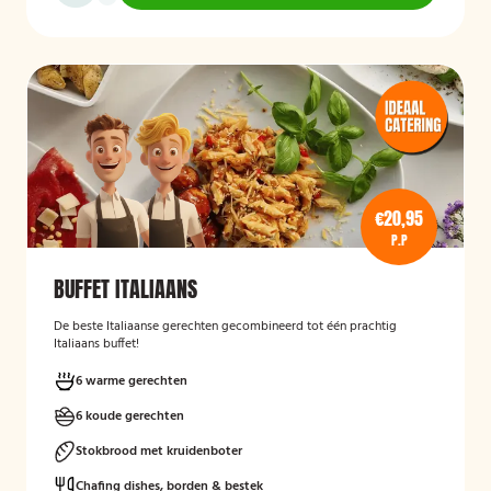
€20,95
P.P
BUFFET ITALIAANS
De beste Italiaanse gerechten gecombineerd tot één prachtig
Italiaans buffet!
6 warme gerechten
6 koude gerechten
Stokbrood met kruidenboter
Chafing dishes, borden & bestek