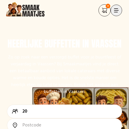
0
HEERLIJKE BUFFETTEN IN VAASSEN
Zo op zoek naar een verzorgd buffet voor je buurtfeest of
verjaardag in Vaassen? Bij Smaakmaatjes vind je direct
een betaalbaar aanbod van lokale cateraars met diverse
warme en koude opties. Het is de snelste manier om
heerlijk eten op tafel te krijgen. Bekijk het aanbod aan
buffetten in Vaassen.