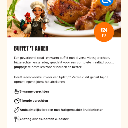
€24
P.P
BUFFET 'T ANKER
Een gevarieerd koud- en warm buffet met diverse vleesgerechten,
bijgerechten en salades, geschikt voor een complete maaltijd voor
groepen.
Mogelijk te bestellen zonder borden en bestek!
Heeft u een voorkeur voor een tijdstip? Vermeld dit gerust bij de
opmerkingen tijdens het afrekenen.
6 warme gerechten
7 koude gerechten
Ambachtelijke broden met huisgemaakte kruidenboter
Chafing dishes, borden & bestek