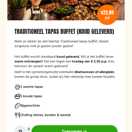
€22,89
P.P
TRADITIONEEL TAPAS BUFFET (KOUD GELEVERD)
Niets zo lekker als een heerlijk Traditioneel tapas buffet. Geniet
zorgeloos met je gasten zonder gedoe!
Het buffet wordt standaard
koud geleverd.
Wil je het buffet liever
warm ontvangen?
Dat kan tegen een
toeslag van € 3,50 p.p.
Kies
hiervoor de variant 'warm geleverd'.
Geef in het opmerkingenveld eventuele
dieetwensen of allergieën
binnen de groep door, zodat wij hier rekening mee kunnen houden.
3 warme tapas
5 koude tapas
Bijgerechten
Chafing dishes, borden & bestek
Toevoegen