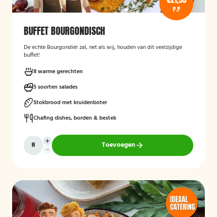
P.P
BUFFET BOURGONDISCH
De echte Bourgondiër zal, net als wij, houden van dit veelzijdige
buffet!
8 warme gerechten
5 soorten salades
Stokbrood met kruidenboter
Chafing dishes, borden & bestek
Toevoegen