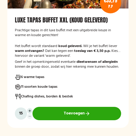
€33,79
P.P
LUXE TAPAS BUFFET XXL (KOUD GELEVERD)
Prachtige tapas in dit luxe buffet met een uitgebreide keuze in
warme en koude gerechten!
Het buffet wordt standaard
koud geleverd.
Wil je het buffet liever
warm ontvangen?
Dat kan tegen een
toeslag van € 3,50 p.p.
Kies
hiervoor de variant 'warm geleverd'.
Geef in het opmerkingenveld eventuele
dieetwensen of allergieën
binnen de groep door, zodat wij hier rekening mee kunnen houden.
6 warme tapas
11 soorten koude tapas
Chafing dishes, borden & bestek
Toevoegen