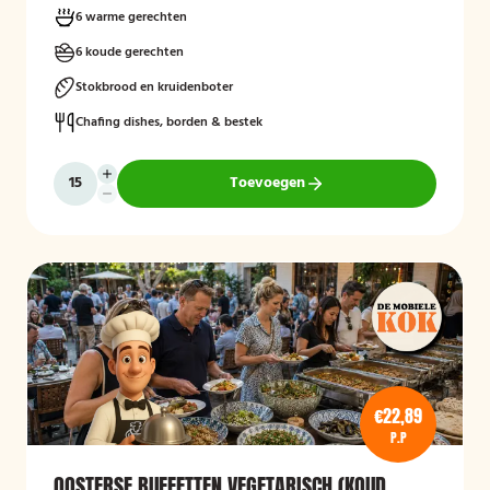
6 warme gerechten
6 koude gerechten
Stokbrood en kruidenboter
Chafing dishes, borden & bestek
Toevoegen
€22,89
P.P
OOSTERSE BUFFETTEN VEGETARISCH (KOUD