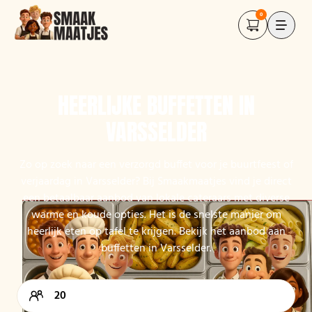
0
HEERLIJKE BUFFETTEN IN
VARSSELDER
Zo op zoek naar een verzorgd buffet voor je buurtfeest of
verjaardag in Varsselder? Bij Smaakmaatjes vind je direct
een betaalbaar aanbod van lokale cateraars met diverse
warme en koude opties. Het is de snelste manier om
heerlijk eten op tafel te krijgen. Bekijk het aanbod aan
buffetten in Varsselder.