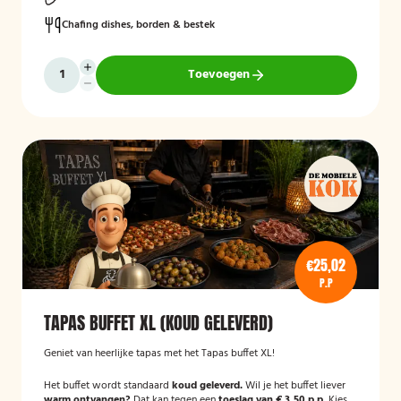
Chafing dishes, borden & bestek
Toevoegen
€25,02
P.P
TAPAS BUFFET XL (KOUD GELEVERD)
Geniet van heerlijke tapas met het Tapas buffet XL!
Het buffet wordt standaard
koud geleverd.
Wil je het buffet liever
warm ontvangen?
Dat kan tegen een
toeslag van € 3,50 p.p.
Kies