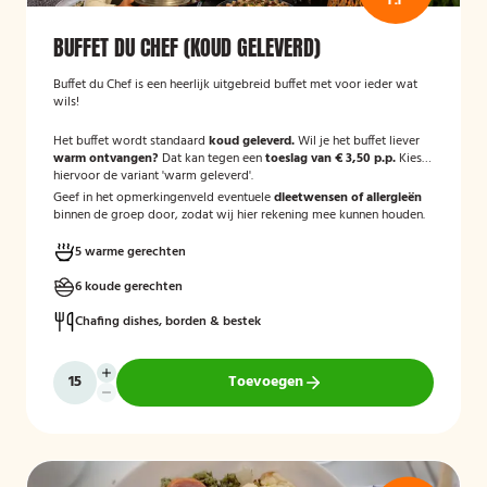
BUFFET DU CHEF (KOUD GELEVERD)
Buffet du Chef is een heerlijk uitgebreid buffet met voor ieder wat
wils!
Het buffet wordt standaard
koud geleverd.
Wil je het buffet liever
warm ontvangen?
Dat kan tegen een
toeslag van € 3,50 p.p.
Kies
hiervoor de variant 'warm geleverd'.
Geef in het opmerkingenveld eventuele
dieetwensen of allergieën
binnen de groep door, zodat wij hier rekening mee kunnen houden.
5 warme gerechten
6 koude gerechten
Chafing dishes, borden & bestek
Toevoegen