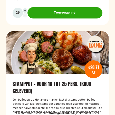
Toevoegen
€20,71
P.P
STAMPPOT - VOOR 16 TOT 25 PERS. (KOUD
GELEVERD)
Een buffet op de Hollandse manier. Met dit stamppotten buffet
geniet je van lekkere stamppot variaties zoals zuurkool of hutspot
met een halve ambachtelijke rookworst, jus en zure ui en augurk. Dit
buffet is voor groepen van 16 tot 25 personen. Is de groep groter of
Het buffet wordt standaard
koud geleverd.
Wil je het buffet liever