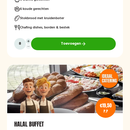
6 koude gerechten
Stokbrood met kruidenboter
Chafing dishes, borden & bestek
Toevoegen
€19,50
P.P
HALAL BUFFET