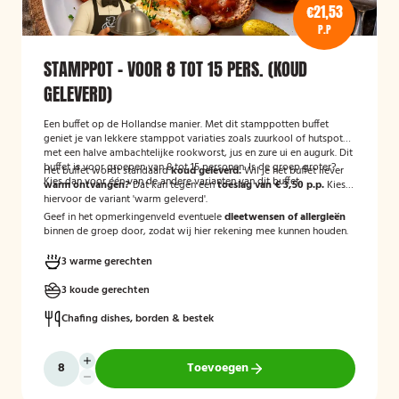
€21,53
P.P
STAMPPOT - VOOR 8 TOT 15 PERS. (KOUD
GELEVERD)
Een buffet op de Hollandse manier. Met dit stamppotten buffet
geniet je van lekkere stamppot variaties zoals zuurkool of hutspot
met een halve ambachtelijke rookworst, jus en zure ui en augurk. Dit
buffet is voor groepen van 8 tot 15 personen. Is de groep groter?
Het buffet wordt standaard
koud geleverd.
Wil je het buffet liever
Kies dan voor één van de andere varianten van dit buffet.
warm ontvangen?
Dat kan tegen een
toeslag van € 3,50 p.p.
Kies
hiervoor de variant 'warm geleverd'.
Geef in het opmerkingenveld eventuele
dieetwensen of allergieën
binnen de groep door, zodat wij hier rekening mee kunnen houden.
3 warme gerechten
3 koude gerechten
Chafing dishes, borden & bestek
Toevoegen