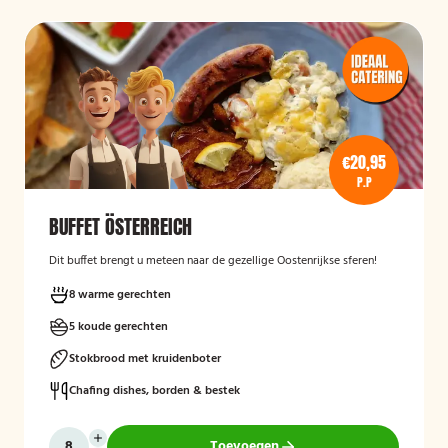
€20,95
P.P
BUFFET ÖSTERREICH
Dit buffet brengt u meteen naar de gezellige Oostenrijkse sferen!
8 warme gerechten
5 koude gerechten
Stokbrood met kruidenboter
Chafing dishes, borden & bestek
Toevoegen