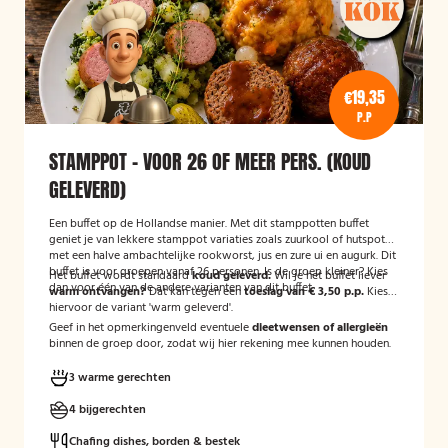
€19,35
P.P
STAMPPOT - VOOR 26 OF MEER PERS. (KOUD
GELEVERD)
Een buffet op de Hollandse manier. Met dit stamppotten buffet
geniet je van lekkere stamppot variaties zoals zuurkool of hutspot
met een halve ambachtelijke rookworst, jus en zure ui en augurk. Dit
buffet is voor groepen vanaf 26 personen. Is de groep kleiner? Kies
Het buffet wordt standaard
koud geleverd.
Wil je het buffet liever
dan voor één van de andere varianten van dit buffet.
warm ontvangen?
Dat kan tegen een
toeslag van € 3,50 p.p.
Kies
hiervoor de variant 'warm geleverd'.
Geef in het opmerkingenveld eventuele
dieetwensen of allergieën
binnen de groep door, zodat wij hier rekening mee kunnen houden.
3 warme gerechten
4 bijgerechten
Chafing dishes, borden & bestek