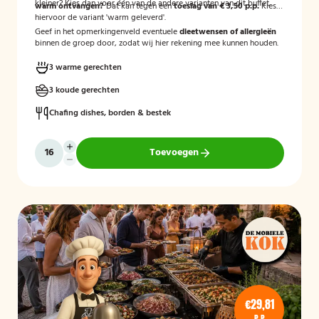
kleiner? Kies dan voor één van de andere varianten van dit buffet.
warm ontvangen?
Dat kan tegen een
toeslag van € 3,50 p.p.
Kies
hiervoor de variant 'warm geleverd'.
Geef in het opmerkingenveld eventuele
dieetwensen of allergieën
binnen de groep door, zodat wij hier rekening mee kunnen houden.
3 warme gerechten
3 koude gerechten
Chafing dishes, borden & bestek
Toevoegen
€29,81
P.P