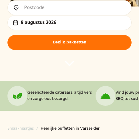
8 augustus 2026
Bekijk pakketten
Geselecteerde cateraars, altijd vers
Vind jouw pe
en zorgeloos bezorgd.
BBQ tot sushi
Smaakmaatjes
/
Heerlijke buffetten in Varsselder