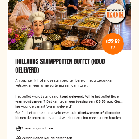
€22,62
P.P
HOLLANDS STAMPPOTTEN BUFFET (KOUD
GELEVERD)
Ambachtelijk Hollandse stamppotten bereid met uitgebakken
vetspek en een ruime sortering aan garnituren.
Het buffet wordt standaard
koud geleverd.
Wil je het buffet liever
warm ontvangen?
Dat kan tegen een
toeslag van € 3,50 p.p.
Kies
hiervoor de variant 'warm geleverd'.
Geef in het opmerkingenveld eventuele
dieetwensen of allergieën
binnen de groep door, zodat wij hier rekening mee kunnen houden.
3 warme gerechten
Verschillende koude gerechten