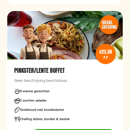
€23,50
P.P
PINKSTER/LENTE BUFFET
Geen beschrijving beschikbaar.
8 warme gerechten
5 soorten salades
Stokbrood met kruidenboter
Chafing dishes, borden & bestek