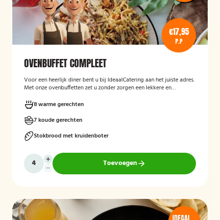
€17,95
P.P
OVENBUFFET COMPLEET
Voor een heerlijk diner bent u bij IdeaalCatering aan het juiste adres.
Met onze ovenbuffetten zet u zonder zorgen een lekkere en
gevarieerde maaltijd op tafel. Voor een intiem diner van 5 tot twaalf
personen is een ovenbuffet Ideaal!
8 warme gerechten
7 koude gerechten
Stokbrood met kruidenboter
Toevoegen