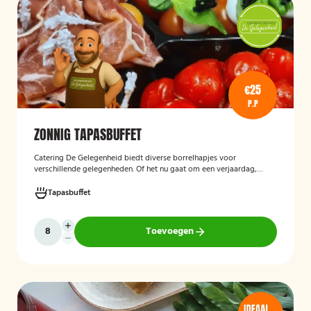
€25
P.P
ZONNIG TAPASBUFFET
Catering De Gelegenheid biedt diverse borrelhapjes voor
verschillende gelegenheden. Of het nu gaat om een verjaardag,
receptie of andere bijeenkomst, wij verzorgen passende hapjes.
Hieronder ziet u een selectie uit ons aanbod. Het zonnig tapasbuffet
Tapasbuffet
is te bestellen vanaf 10 personen..
Toevoegen