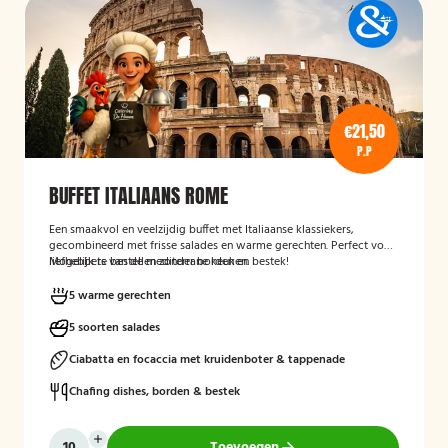
€21,50
P.P
BUFFET ITALIAANS ROME
Een smaakvol en veelzijdig buffet met Italiaanse klassiekers,
gecombineerd met frisse salades en warme gerechten. Perfect voor
liefhebbers van de mediterrane keuken.
Mogelijk te bestellen zonder borden en bestek!
5 warme gerechten
5 soorten salades
Ciabatta en focaccia met kruidenboter & tappenade
Chafing dishes, borden & bestek
Toevoegen