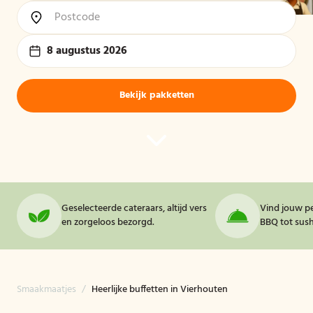
8 augustus 2026
Bekijk pakketten
Geselecteerde cateraars, altijd vers
Vind jouw pe
en zorgeloos bezorgd.
BBQ tot sushi
Smaakmaatjes
/
Heerlijke buffetten in Vierhouten