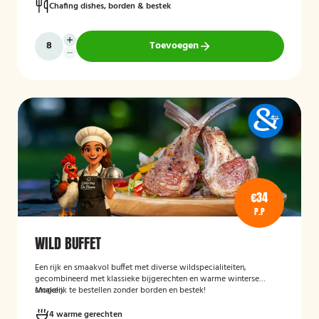
Chafing dishes, borden & bestek
Toevoegen
€34
P.P
WILD BUFFET
Een rijk en smaakvol buffet met diverse wildspecialiteiten,
gecombineerd met klassieke bijgerechten en warme winterse
smaken.
Mogelijk te bestellen zonder borden en bestek!
4 warme gerechten