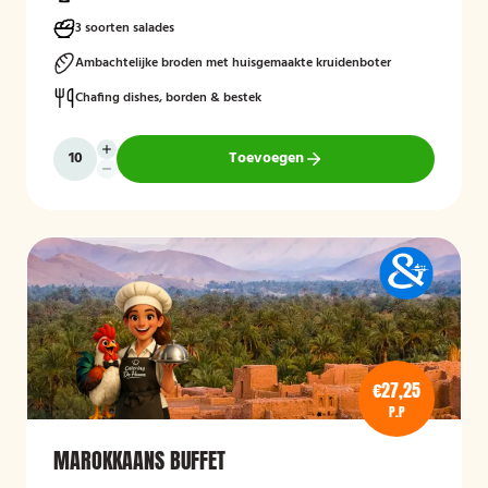
3 soorten salades
Ambachtelijke broden met huisgemaakte kruidenboter
Chafing dishes, borden & bestek
Toevoegen
€27,25
P.P
MAROKKAANS BUFFET