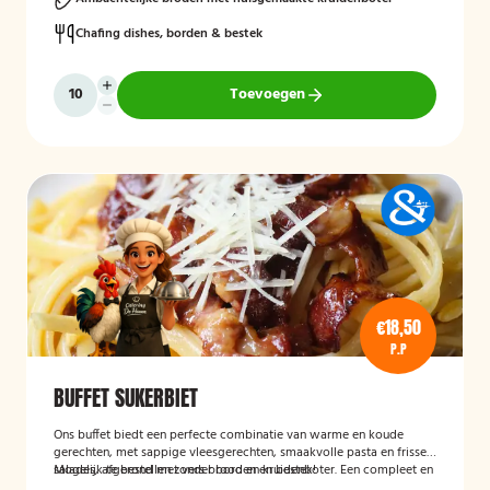
Chafing dishes, borden & bestek
Toevoegen
€18,50
P.P
BUFFET SUKERBIET
Ons buffet biedt een perfecte combinatie van warme en koude
gerechten, met sappige vleesgerechten, smaakvolle pasta en frisse
salades, afgerond met vers brood en kruidenboter. Een compleet en
Mogelijk te bestellen zonder borden en bestek!
smaakvol buffet voor iedereen.