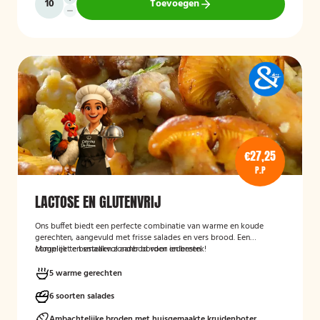
Toevoegen
€27,25
P.P
LACTOSE EN GLUTENVRIJ
Ons buffet biedt een perfecte combinatie van warme en koude
gerechten, aangevuld met frisse salades en vers brood. Een
compleet en smaakvol aanbod voor iedereen.
Mogelijk te bestellen zonder borden en bestek!
5 warme gerechten
6 soorten salades
Ambachtelijke broden met huisgemaakte kruidenboter