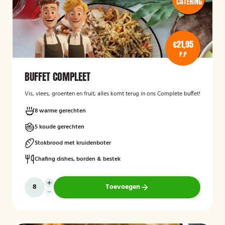
€21,95
P.P
BUFFET COMPLEET
Vis, vlees, groenten en fruit; alles komt terug in ons Complete buffet!
8 warme gerechten
5 koude gerechten
Stokbrood met kruidenboter
Chafing dishes, borden & bestek
Toevoegen