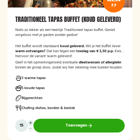
P.P
TRADITIONEEL TAPAS BUFFET (KOUD GELEVERD)
Niets zo lekker als een heerlijk Traditioneel tapas buffet. Geniet
zorgeloos met je gasten zonder gedoe!
Het buffet wordt standaard
koud geleverd.
Wil je het buffet liever
warm ontvangen?
Dat kan tegen een
toeslag van € 3,50 p.p.
Kies
hiervoor de variant 'warm geleverd'.
Geef in het opmerkingenveld eventuele
dieetwensen of allergieën
binnen de groep door, zodat wij hier rekening mee kunnen houden.
3 warme tapas
5 koude tapas
Bijgerechten
Chafing dishes, borden & bestek
Toevoegen