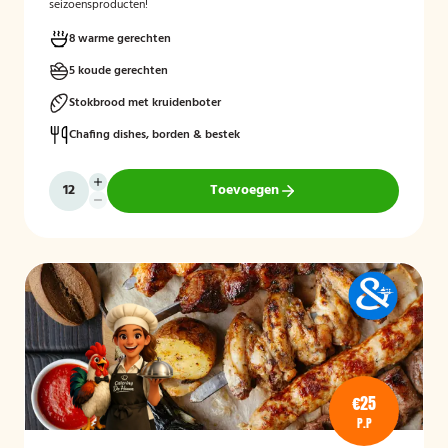
seizoensproducten!
8 warme gerechten
5 koude gerechten
Stokbrood met kruidenboter
Chafing dishes, borden & bestek
Toevoegen
€25
P.P