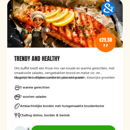
€29,50
P.P
TRENDY AND HEALTHY
Ons buffet biedt een frisse mix van koude en warme gerechten, met
smaakvolle salades, versgebakken brood en malse vis- en
kipgerechten. Afgewisseld met gezonde granen, kleurrijke groenten
Mogelijk te bestellen zonder borden en bestek!
en verrassende kruidencombinaties, voor een compleet en
uitgebalanceerd buffet.
5 warme gerechten
7 soorten salades
Ambachtelijke broden met huisgemaakte kruidenboter
Chafing dishes, borden & bestek