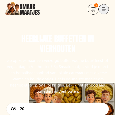
0
HEERLIJKE BUFFETTEN IN
VIERHOUTEN
Zo op zoek naar een verzorgd buffet voor je buurtfeest of
verjaardag in Vierhouten? Bij Smaakmaatjes vind je direct
een betaalbaar aanbod van lokale cateraars met diverse
warme en koude opties. Het is de snelste manier om
heerlijk eten op tafel te krijgen. Bekijk het aanbod aan
buffetten in Vierhouten.