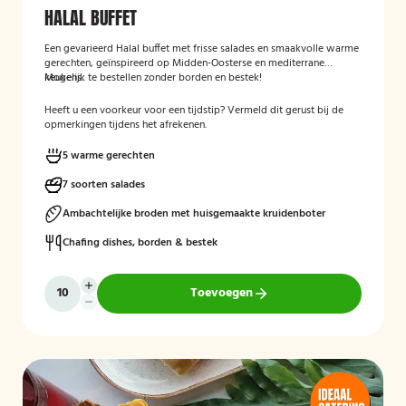
HALAL BUFFET
Een gevarieerd Halal buffet met frisse salades en smaakvolle warme
gerechten, geïnspireerd op Midden-Oosterse en mediterrane
keukens.
Mogelijk te bestellen zonder borden en bestek!
Heeft u een voorkeur voor een tijdstip? Vermeld dit gerust bij de
opmerkingen tijdens het afrekenen.
5 warme gerechten
7 soorten salades
Ambachtelijke broden met huisgemaakte kruidenboter
Chafing dishes, borden & bestek
Toevoegen