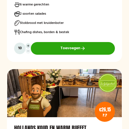
6 warme gerechten
2 soorten salades
Stokbrood met kruidenboter
Chafing dishes, borden & bestek
Toevoegen
€26,15
P.P
HOLLANDS KOUD EN WARM BUFFET