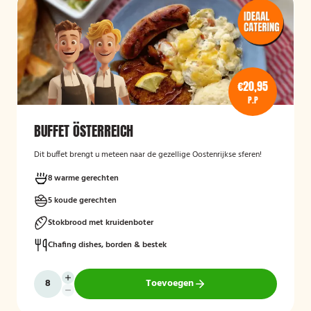
€20,95
P.P
BUFFET ÖSTERREICH
Dit buffet brengt u meteen naar de gezellige Oostenrijkse sferen!
8 warme gerechten
5 koude gerechten
Stokbrood met kruidenboter
Chafing dishes, borden & bestek
Toevoegen