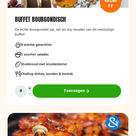
P.P
BUFFET BOURGONDISCH
De echte Bourgondiër zal, net als wij, houden van dit veelzijdige
buffet!
8 warme gerechten
5 soorten salades
Stokbrood met kruidenboter
Chafing dishes, borden & bestek
Toevoegen