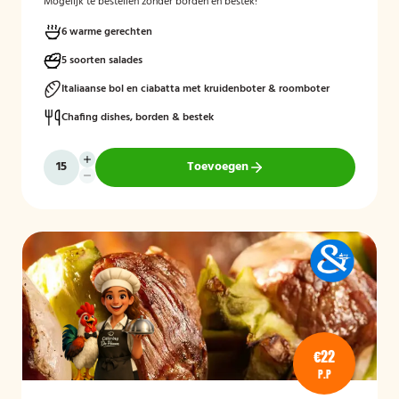
Mogelijk te bestellen zonder borden en bestek!
6 warme gerechten
5 soorten salades
Italiaanse bol en ciabatta met kruidenboter & roomboter
Chafing dishes, borden & bestek
Toevoegen
€22
P.P