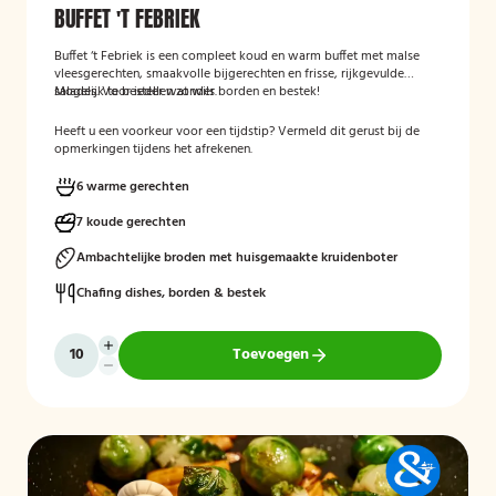
BUFFET 'T FEBRIEK
Buffet ‘t Febriek is een compleet koud en warm buffet met malse
vleesgerechten, smaakvolle bijgerechten en frisse, rijkgevulde
salades. Voor ieder wat wils.
Mogelijk te bestellen zonder borden en bestek!
Heeft u een voorkeur voor een tijdstip? Vermeld dit gerust bij de
opmerkingen tijdens het afrekenen.
6 warme gerechten
7 koude gerechten
Ambachtelijke broden met huisgemaakte kruidenboter
Chafing dishes, borden & bestek
Toevoegen