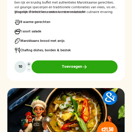
Een rijk en kruidig buffet met authentieke Marokkaanse gerechten,
vol geurige specerijen en traditionele combinaties van vlees, vis en
groenten. Perfect voor een warme en exotische culinaire ervaring.
Mogelijk te bestellen zonder borden en bestek!
8 warme gerechten
1 soort salade
Marokkaans brood met anijs
Chafing dishes, borden & bestek
Toevoegen
€21,50