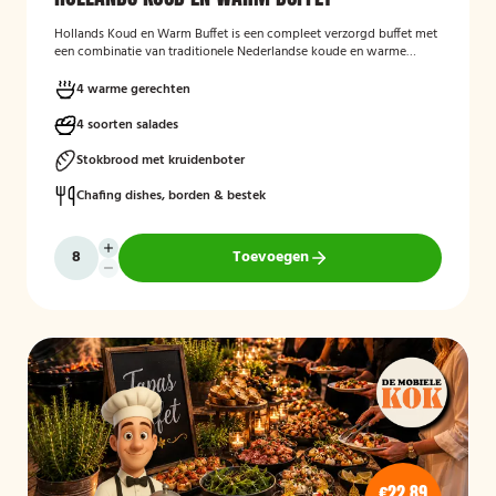
Hollands Koud en Warm Buffet
is een compleet verzorgd buffet met
een combinatie van traditionele Nederlandse koude en warme
gerechten. Het buffet is geschikt voor feesten, verjaardagen,
bedrijfsbijeenkomsten en andere gelegenheden, en biedt een
4 warme gerechten
gevarieerde keuze aan salades, warme vleesgerechten en
bijgerechten, zodat er voor iedere gast iets lekkers bij zit. Het buffet
4 soorten salades
wordt verzorgd geleverd en is bedoeld om gasten op een
toegankelijke en smakelijke manier te laten genieten van een typisch
Stokbrood met kruidenboter
Hollands buffetconcept.
Chafing dishes, borden & bestek
Toevoegen
€22,89