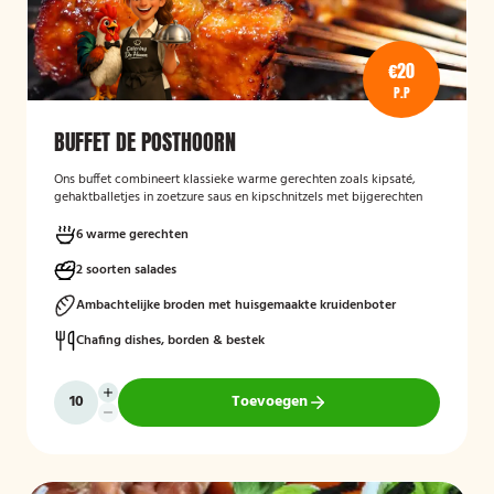
€20
P.P
BUFFET DE POSTHOORN
Ons buffet combineert klassieke warme gerechten zoals kipsaté,
gehaktballetjes in zoetzure saus en kipschnitzels met bijgerechten
als gebakken aardappelen, rijst en seizoensgroenten. Afgerond met
frisse rauwkost, gemengde salades en vers brood met kruidenboter
6 warme gerechten
voor een compleet en smaakvol geheel.
2 soorten salades
Mogelijk te bestellen zonder borden en bestek!
Ambachtelijke broden met huisgemaakte kruidenboter
Chafing dishes, borden & bestek
Toevoegen