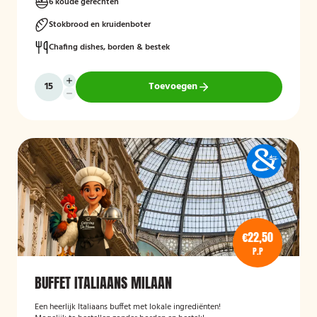
6 koude gerechten
Stokbrood en kruidenboter
Chafing dishes, borden & bestek
Toevoegen
€22,50
P.P
BUFFET ITALIAANS MILAAN
Een heerlijk Italiaans buffet met lokale ingrediënten!