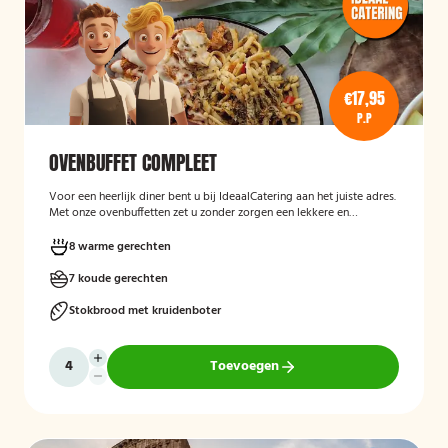
€17,95
P.P
OVENBUFFET COMPLEET
Voor een heerlijk diner bent u bij IdeaalCatering aan het juiste adres.
Met onze ovenbuffetten zet u zonder zorgen een lekkere en
gevarieerde maaltijd op tafel. Voor een intiem diner van 5 tot twaalf
personen is een ovenbuffet Ideaal!
8 warme gerechten
7 koude gerechten
Stokbrood met kruidenboter
Toevoegen