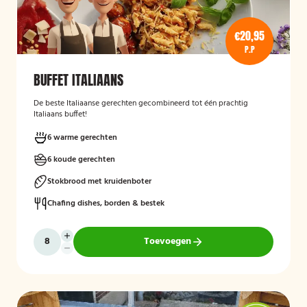
€20,95
P.P
BUFFET ITALIAANS
De beste Italiaanse gerechten gecombineerd tot één prachtig
Italiaans buffet!
6 warme gerechten
6 koude gerechten
Stokbrood met kruidenboter
Chafing dishes, borden & bestek
Toevoegen