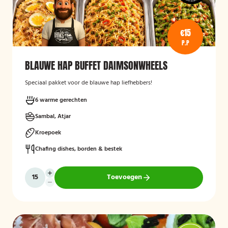
€15
P.P
BLAUWE HAP BUFFET DAIMSONWHEELS
Speciaal pakket voor de blauwe hap liefhebbers!
6 warme gerechten
Sambal, Atjar
Kroepoek
Chafing dishes, borden & bestek
Toevoegen