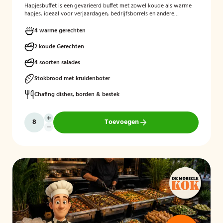
Hapjesbuffet
is een gevarieerd buffet met zowel koude als warme
hapjes, ideaal voor verjaardagen, bedrijfsborrels en andere
feestelijke gelegenheden. Het buffet biedt een informele en
smaakvolle manier om gasten te laten genieten van verschillende
4 warme gerechten
kleine gerechten, zonder een traditioneel diner te serveren.
2 koude Gerechten
4 soorten salades
Stokbrood met kruidenboter
Chafing dishes, borden & bestek
Toevoegen