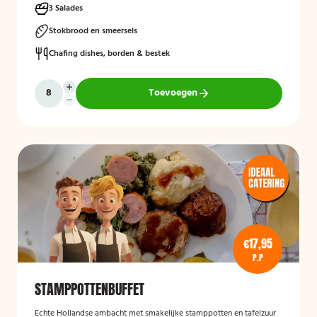
3 Salades
Stokbrood en smeersels
Chafing dishes, borden & bestek
Toevoegen
€17,95
P.P
STAMPPOTTENBUFFET
Echte Hollandse ambacht met smakelijke stamppotten en tafelzuur