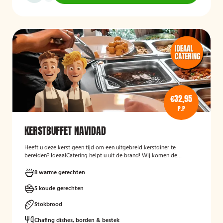
€32,95
P.P
KERSTBUFFET NAVIDAD
Heeft u deze kerst geen tijd om een uitgebreid kerstdiner te
bereiden? IdeaalCatering helpt u uit de brand! Wij komen de
buffetten op zaterdag 23 december gekoeld bij u bezorgen! *Alle
buffetten voor tweede kerstdag (26 december), komen wij op 26
8 warme gerechten
december gekoeld bij u bezorgen.
5 koude gerechten
Stokbrood
Chafing dishes, borden & bestek