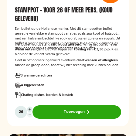
STAMPPOT - VOOR 26 OF MEER PERS. (KOUD
GELEVERD)
Een buffet op de Hollandse manier. Met dit stamppotten buffet
geniet je van lekkere stamppot variaties zoals zuurkool of hutspot
met een halve ambachtelijke rookworst, jus en zure ui en augurk. Dit
buffet is voor groepen vanaf 26 personen. Is de groep kleiner? Kies
Het buffet wordt standaard
koud geleverd.
Wil je het buffet liever
dan voor één van de andere varianten van dit buffet.
warm ontvangen?
Dat kan tegen een
toeslag van € 3,50 p.p.
Kies
hiervoor de variant 'warm geleverd'.
Geef in het opmerkingenveld eventuele
dieetwensen of allergieën
binnen de groep door, zodat wij hier rekening mee kunnen houden.
3 warme gerechten
4 bijgerechten
Chafing dishes, borden & bestek
Toevoegen