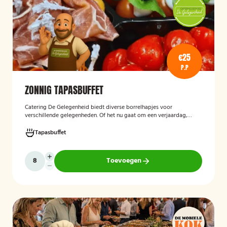
€25
P.P
ZONNIG TAPASBUFFET
Catering De Gelegenheid biedt diverse borrelhapjes voor
verschillende gelegenheden. Of het nu gaat om een verjaardag,
receptie of andere bijeenkomst, wij verzorgen passende hapjes.
Hieronder ziet u een selectie uit ons aanbod. Het zonnig tapasbuffet
Tapasbuffet
is te bestellen vanaf 10 personen..
Toevoegen