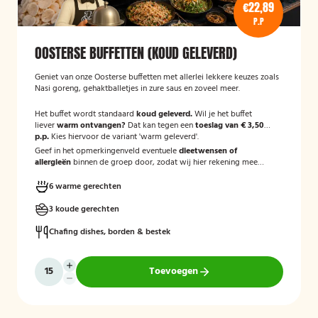
€22,89
P.P
OOSTERSE BUFFETTEN (KOUD GELEVERD)
Geniet van onze Oosterse buffetten met allerlei lekkere keuzes zoals
Nasi goreng, gehaktballetjes in zure saus en zoveel meer.
Het buffet wordt standaard
koud geleverd.
Wil je het buffet
liever
warm ontvangen?
Dat kan tegen een
toeslag van € 3,50
p.p.
Kies hiervoor de variant 'warm geleverd'.
Geef in het opmerkingenveld eventuele
dieetwensen of
allergieën
binnen de groep door, zodat wij hier rekening mee
kunnen houden.
6 warme gerechten
3 koude gerechten
Chafing dishes, borden & bestek
Toevoegen