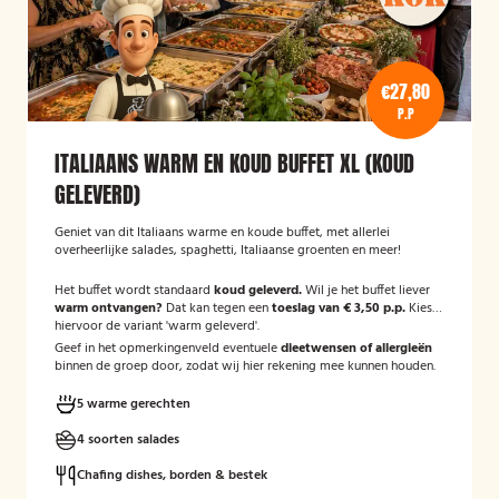
€27,80
P.P
ITALIAANS WARM EN KOUD BUFFET XL (KOUD
GELEVERD)
Geniet van dit Italiaans warme en koude buffet, met allerlei
overheerlijke salades, spaghetti, Italiaanse groenten en meer!
Het buffet wordt standaard
koud geleverd.
Wil je het buffet liever
warm ontvangen?
Dat kan tegen een
toeslag van € 3,50 p.p.
Kies
hiervoor de variant 'warm geleverd'.
Geef in het opmerkingenveld eventuele
dieetwensen of allergieën
binnen de groep door, zodat wij hier rekening mee kunnen houden.
5 warme gerechten
4 soorten salades
Chafing dishes, borden & bestek