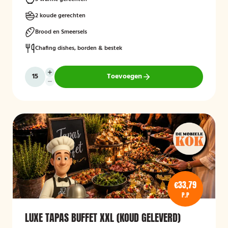
2 koude gerechten
Brood en Smeersels
Chafing dishes, borden & bestek
Toevoegen
€33,79
P.P
LUXE TAPAS BUFFET XXL (KOUD GELEVERD)