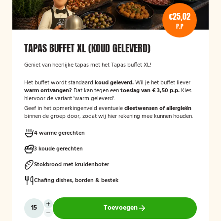
€25,02
P.P
TAPAS BUFFET XL (KOUD GELEVERD)
Geniet van heerlijke tapas met het Tapas buffet XL!
Het buffet wordt standaard
koud geleverd.
Wil je het buffet liever
warm ontvangen?
Dat kan tegen een
toeslag van € 3,50 p.p.
Kies
hiervoor de variant 'warm geleverd'.
Geef in het opmerkingenveld eventuele
dieetwensen of allergieën
binnen de groep door, zodat wij hier rekening mee kunnen houden.
4 warme gerechten
3 koude gerechten
Stokbrood met kruidenboter
Chafing dishes, borden & bestek
Toevoegen