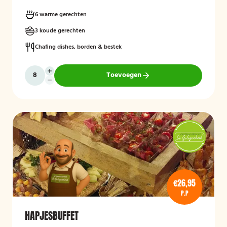
6 warme gerechten
3 koude gerechten
Chafing dishes, borden & bestek
Toevoegen
€26,95
P.P
HAPJESBUFFET