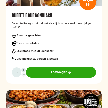
P.P
BUFFET BOURGONDISCH
De echte Bourgondiër zal, net als wij, houden van dit veelzijdige
buffet!
8 warme gerechten
5 soorten salades
Stokbrood met kruidenboter
Chafing dishes, borden & bestek
Toevoegen