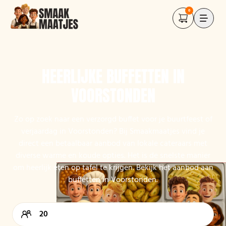
0
HEERLIJKE BUFFETTEN IN
VOORSTONDEN
Zo op zoek naar een verzorgd buffet voor je buurtfeest of
verjaardag in Voorstonden? Bij Smaakmaatjes vind je
direct een betaalbaar aanbod van lokale cateraars met
diverse warme en koude opties. Het is de snelste manier
om heerlijk eten op tafel te krijgen. Bekijk het aanbod aan
buffetten in Voorstonden.