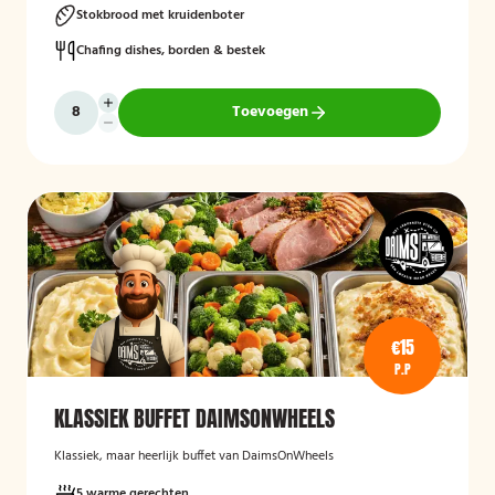
Stokbrood met kruidenboter
Chafing dishes, borden & bestek
Toevoegen
€15
P.P
KLASSIEK BUFFET DAIMSONWHEELS
Klassiek, maar heerlijk buffet van DaimsOnWheels
5 warme gerechten