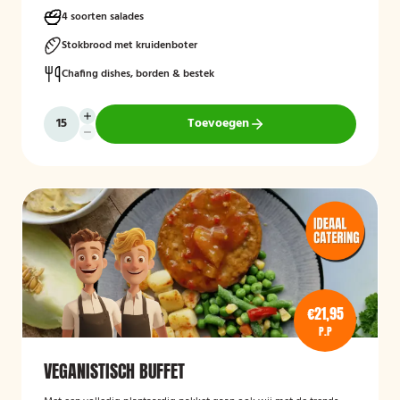
4 soorten salades
Stokbrood met kruidenboter
Chafing dishes, borden & bestek
Toevoegen
€21,95
P.P
VEGANISTISCH BUFFET