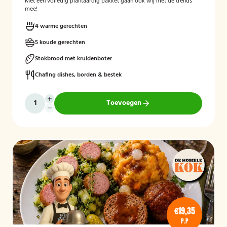
Met een volledig plantaardig pakket gaan ook wij met de trends
mee!
4 warme gerechten
5 koude gerechten
Stokbrood met kruidenboter
Chafing dishes, borden & bestek
Toevoegen
€19,35
P.P