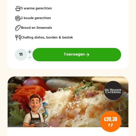
5 warme gerechten
2 koude gerechten
Brood en Smeersels
Chafing dishes, borden & bestek
Toevoegen
€20,38
P.P