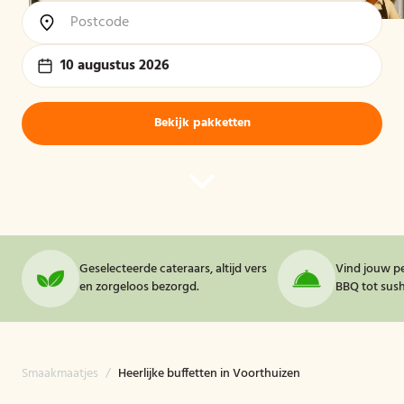
10 augustus 2026
Bekijk pakketten
Geselecteerde cateraars, altijd vers
Vind jouw pe
en zorgeloos bezorgd.
BBQ tot sushi
Smaakmaatjes
/
Heerlijke buffetten in Voorthuizen