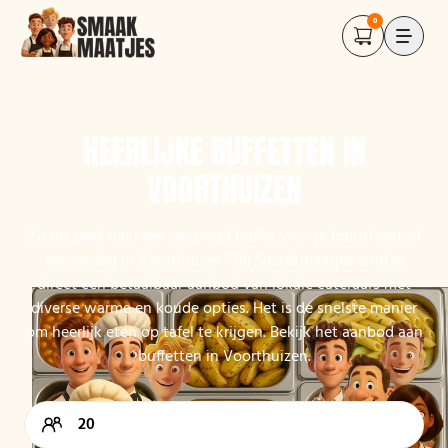
0
HEERLIJKE BUFFETTEN IN
VOORTHUIZEN
Zo op zoek naar een verzorgd buffet voor je buurtfeest of
verjaardag in Voorthuizen? Bij Smaakmaatjes vind je
direct een betaalbaar aanbod van lokale cateraars met
diverse warme en koude opties. Het is de snelste manier
om heerlijk eten op tafel te krijgen. Bekijk het aanbod aan
buffetten in Voorthuizen.