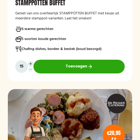
STAMPPOTTEN BUFFET
Geniet van ons overheerlijk STAMPPOTTEN BUFFET met keuze uit
meerdere stamppot-varianten. Laat het smaken!
6 warme gerechten
5 soorten koude gerechten
Chafing dishes, borden & bestek (koud bezorgd)
Toevoegen
€20,95
P.P