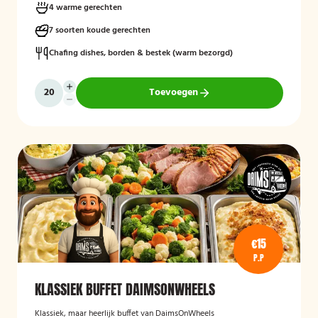
4 warme gerechten
7 soorten koude gerechten
Chafing dishes, borden & bestek (warm bezorgd)
Toevoegen
€15
P.P
KLASSIEK BUFFET DAIMSONWHEELS
Klassiek, maar heerlijk buffet van DaimsOnWheels