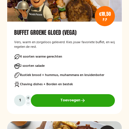
€18,50
P.P
BUFFET GROENE GLOED (VEGA)
Vers, warm en zorgeloos geleverd. Kies jouw favoriete buffet, en wij
regelen de rest.
4 soorten warme gerechten
2 soorten salade
Rustiek brood + hummus, muhammara en kruidenboter
Chaving dishes + Borden en bestek
Toevoegen