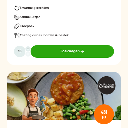
6 warme gerechten
Sambal, Atjar
Kroepoek
Chafing dishes, borden & bestek
Toevoegen
€31
P.P