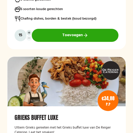
6 soorten koude gerechten
Chafing dishes, borden & bestek (koud bezorgd)
Toevoegen
€34,88
P.P
GRIEKS BUFFET LUXE
Ultiem Grieks genieten met het Grieks buffet luxe van De Reiger
Catering. Laat het smaken!