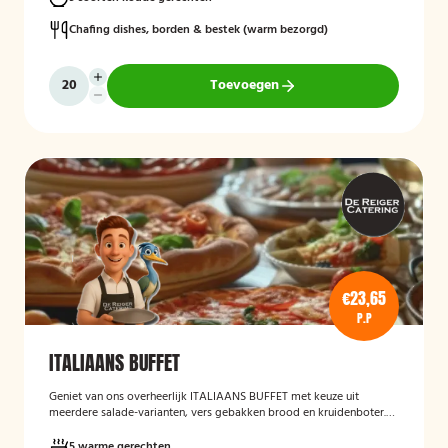
Chafing dishes, borden & bestek (warm bezorgd)
Toevoegen
€23,65
P.P
ITALIAANS BUFFET
Geniet van ons overheerlijk ITALIAANS BUFFET met keuze uit
meerdere salade-varianten, vers gebakken brood en kruidenboter.
Laat het smaken!
5 warme gerechten