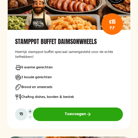
€15
P.P
STAMPPOT BUFFET DAIMSONWHEELS
Heerlijk stamppot buffet speciaal samengesteld voor de echte
liefhebbers!
6 warme gerechten
3 koude gerechten
Brood en smeersels
Chafing dishes, borden & bestek
Toevoegen