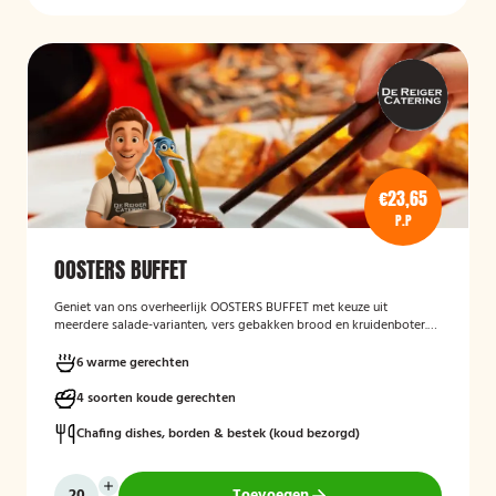
€23,65
P.P
OOSTERS BUFFET
Geniet van ons overheerlijk OOSTERS BUFFET met keuze uit
meerdere salade-varianten, vers gebakken brood en kruidenboter.
Laat het smaken!
6 warme gerechten
4 soorten koude gerechten
Chafing dishes, borden & bestek (koud bezorgd)
Toevoegen