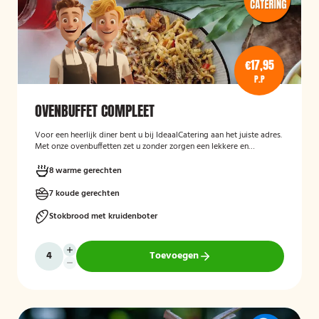
€17,95
P.P
OVENBUFFET COMPLEET
Voor een heerlijk diner bent u bij IdeaalCatering aan het juiste adres.
Met onze ovenbuffetten zet u zonder zorgen een lekkere en
gevarieerde maaltijd op tafel. Voor een intiem diner van 5 tot twaalf
personen is een ovenbuffet Ideaal!
8 warme gerechten
7 koude gerechten
Stokbrood met kruidenboter
Toevoegen