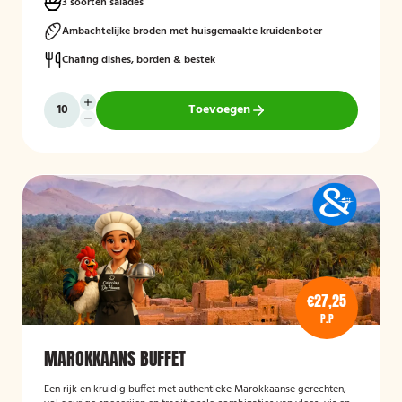
3 soorten salades
Ambachtelijke broden met huisgemaakte kruidenboter
Chafing dishes, borden & bestek
Toevoegen
€27,25
P.P
MAROKKAANS BUFFET
Een rijk en kruidig buffet met authentieke Marokkaanse gerechten,