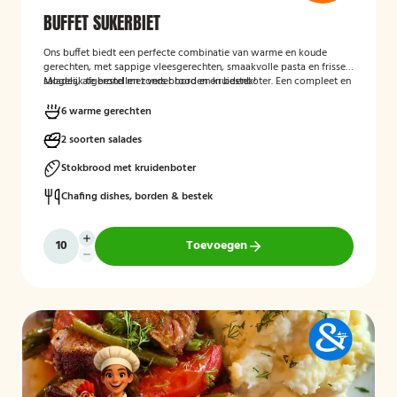
BUFFET SUKERBIET
Ons buffet biedt een perfecte combinatie van warme en koude
gerechten, met sappige vleesgerechten, smaakvolle pasta en frisse
salades, afgerond met vers brood en kruidenboter. Een compleet en
Mogelijk te bestellen zonder borden en bestek!
smaakvol buffet voor iedereen.
6 warme gerechten
2 soorten salades
Stokbrood met kruidenboter
Chafing dishes, borden & bestek
Toevoegen