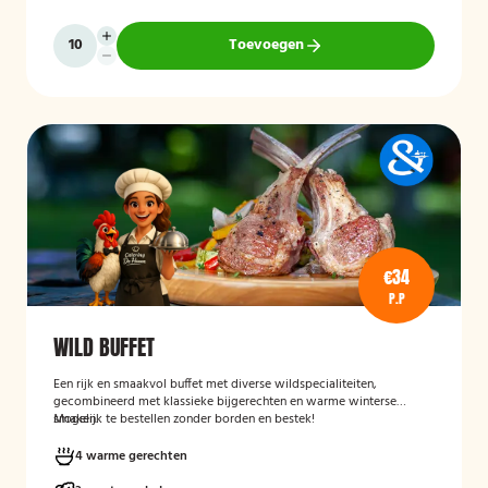
Toevoegen
€34
P.P
WILD BUFFET
Een rijk en smaakvol buffet met diverse wildspecialiteiten,
gecombineerd met klassieke bijgerechten en warme winterse
smaken.
Mogelijk te bestellen zonder borden en bestek!
4 warme gerechten