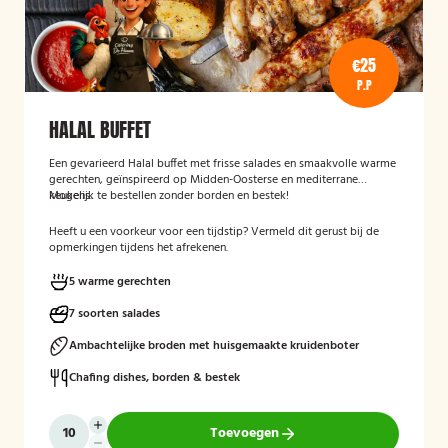
€25
P.P
HALAL BUFFET
Een gevarieerd Halal buffet met frisse salades en smaakvolle warme
gerechten, geïnspireerd op Midden-Oosterse en mediterrane
keukens.
Mogelijk te bestellen zonder borden en bestek!
Heeft u een voorkeur voor een tijdstip? Vermeld dit gerust bij de
opmerkingen tijdens het afrekenen.
5 warme gerechten
7 soorten salades
Ambachtelijke broden met huisgemaakte kruidenboter
Chafing dishes, borden & bestek
Toevoegen