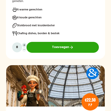
genieten.
6 warme gerechten
6 koude gerechten
Stokbrood met kruidenboter
Chafing dishes, borden & bestek
Toevoegen
€22,50
P.P