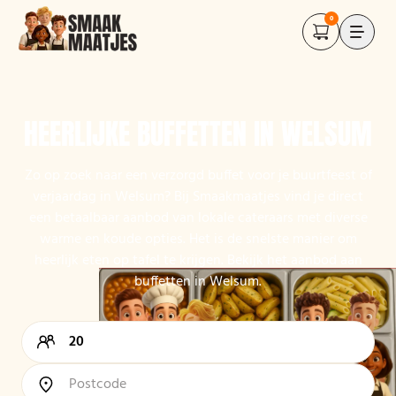
0
HEERLIJKE BUFFETTEN IN WELSUM
Zo op zoek naar een verzorgd buffet voor je buurtfeest of
verjaardag in Welsum? Bij Smaakmaatjes vind je direct
een betaalbaar aanbod van lokale cateraars met diverse
warme en koude opties. Het is de snelste manier om
heerlijk eten op tafel te krijgen. Bekijk het aanbod aan
buffetten in Welsum.