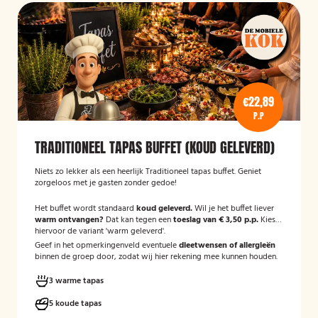
€22,89
P.P
TRADITIONEEL TAPAS BUFFET (KOUD GELEVERD)
Niets zo lekker als een heerlijk Traditioneel tapas buffet. Geniet
zorgeloos met je gasten zonder gedoe!
Het buffet wordt standaard
koud geleverd.
Wil je het buffet liever
warm ontvangen?
Dat kan tegen een
toeslag van € 3,50 p.p.
Kies
hiervoor de variant 'warm geleverd'.
Geef in het opmerkingenveld eventuele
dieetwensen of allergieën
binnen de groep door, zodat wij hier rekening mee kunnen houden.
3 warme tapas
5 koude tapas