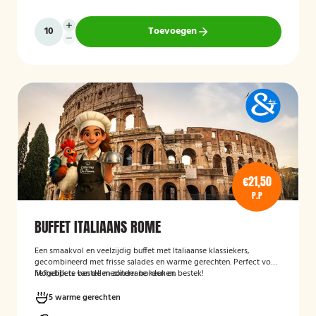
Toevoegen
€21,50
P.P
BUFFET ITALIAANS ROME
Een smaakvol en veelzijdig buffet met Italiaanse klassiekers,
gecombineerd met frisse salades en warme gerechten. Perfect voor
liefhebbers van de mediterrane keuken.
Mogelijk te bestellen zonder borden en bestek!
5 warme gerechten