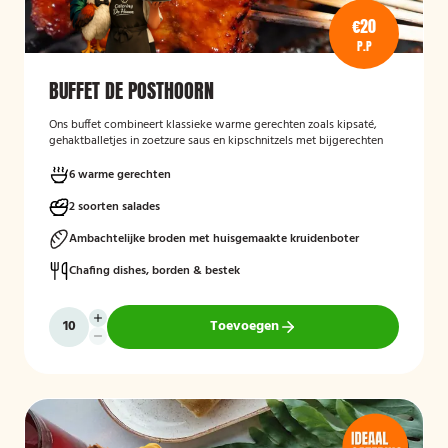
€20
P.P
BUFFET DE POSTHOORN
Ons buffet combineert klassieke warme gerechten zoals kipsaté,
gehaktballetjes in zoetzure saus en kipschnitzels met bijgerechten
als gebakken aardappelen, rijst en seizoensgroenten. Afgerond met
frisse rauwkost, gemengde salades en vers brood met kruidenboter
6 warme gerechten
voor een compleet en smaakvol geheel.
2 soorten salades
Mogelijk te bestellen zonder borden en bestek!
Ambachtelijke broden met huisgemaakte kruidenboter
Chafing dishes, borden & bestek
Toevoegen