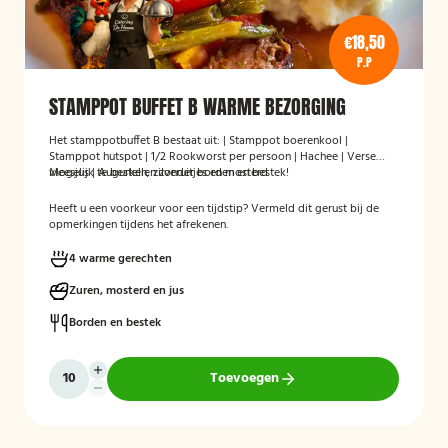
€18,50
P.P
STAMPPOT BUFFET B WARME BEZORGING
Het stamppotbuffet B bestaat uit: | Stamppot boerenkool |
Stamppot hutspot | 1/2 Rookworst per persoon | Hachee | Verse
vleesjus | Augurken, zilveruitjes en mosterd
Mogelijk te bestellen zonder borden en bestek!
Heeft u een voorkeur voor een tijdstip? Vermeld dit gerust bij de
opmerkingen tijdens het afrekenen.
4 warme gerechten
Zuren, mosterd en jus
Borden en bestek
Toevoegen