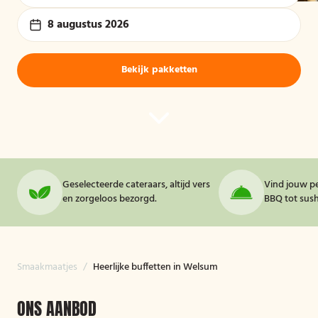
8 augustus 2026
Bekijk pakketten
Geselecteerde cateraars, altijd vers
Vind jouw pe
en zorgeloos bezorgd.
BBQ tot sushi
Smaakmaatjes
/
Heerlijke buffetten in Welsum
ONS AANBOD