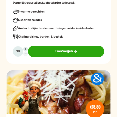
compleet en smaakvol aanbod voor iedereen.
Mogelijk te bestellen zonder borden en bestek!
5 warme gerechten
6 soorten salades
Ambachtelijke broden met huisgemaakte kruidenboter
Chafing dishes, borden & bestek
Toevoegen
€18,50
P.P