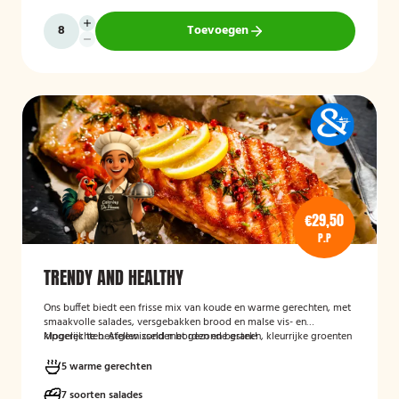
Toevoegen
€29,50
P.P
TRENDY AND HEALTHY
Ons buffet biedt een frisse mix van koude en warme gerechten, met
smaakvolle salades, versgebakken brood en malse vis- en
kipgerechten. Afgewisseld met gezonde granen, kleurrijke groenten
Mogelijk te bestellen zonder borden en bestek!
en verrassende kruidencombinaties, voor een compleet en
uitgebalanceerd buffet.
5 warme gerechten
7 soorten salades