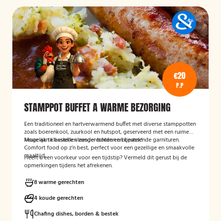
€20
P.P
STAMPPOT BUFFET A WARME BEZORGING
Een traditioneel en hartverwarmend buffet met diverse stamppotten
zoals boerenkool, zuurkool en hutspot, geserveerd met een ruime
keuze aan klassieke vleesgerechten en bijpassende garnituren.
Mogelijk te bestellen zonder borden en bestek!
Comfort food op z’n best, perfect voor een gezellige en smaakvolle
maaltijd.
Heeft u een voorkeur voor een tijdstip? Vermeld dit gerust bij de
opmerkingen tijdens het afrekenen.
8 warme gerechten
4 koude gerechten
Chafing dishes, borden & bestek