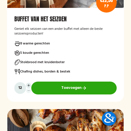
€22,50
P.P
BUFFET VAN HET SEIZOEN
Geniet elk seizoen van een ander buffet met alleen de beste
seizoensproducten!
8 warme gerechten
5 koude gerechten
Stokbrood met kruidenboter
Chafing dishes, borden & bestek
Toevoegen