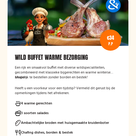
€34
P.P
WILD BUFFET WARME BEZORGING
Een rijk en smaakvol buffet met diverse wildspecialiteiten,
gecombineerd met klassieke bijgerechten en warme winterse
smaken.
Mogelijk te bestellen zonder borden en bestek!
Heeft u een voorkeur voor een tijdstip? Vermeld dit gerust bij de
opmerkingen tijdens het afrekenen.
4 warme gerechten
3 soorten salades
Ambachtelijke broden met huisgemaakte kruidenboter
Chafing dishes, borden & bestek