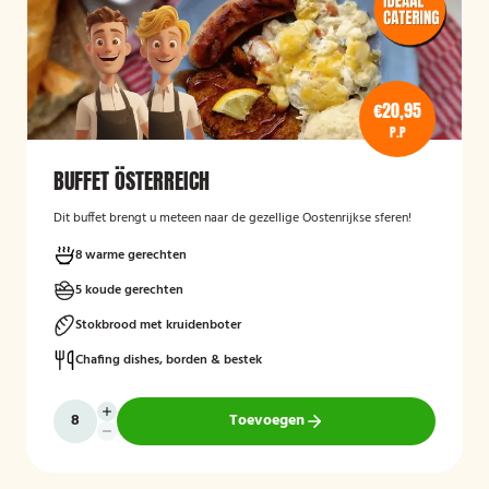
€20,95
P.P
BUFFET ÖSTERREICH
Dit buffet brengt u meteen naar de gezellige Oostenrijkse sferen!
8 warme gerechten
5 koude gerechten
Stokbrood met kruidenboter
Chafing dishes, borden & bestek
Toevoegen