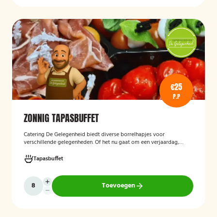
€25
P.P
ZONNIG TAPASBUFFET
Catering De Gelegenheid biedt diverse borrelhapjes voor
verschillende gelegenheden. Of het nu gaat om een verjaardag,
receptie of andere bijeenkomst, wij verzorgen passende hapjes.
Hieronder ziet u een selectie uit ons aanbod. Het zonnig tapasbuffet
Tapasbuffet
is te bestellen vanaf 10 personen..
Toevoegen