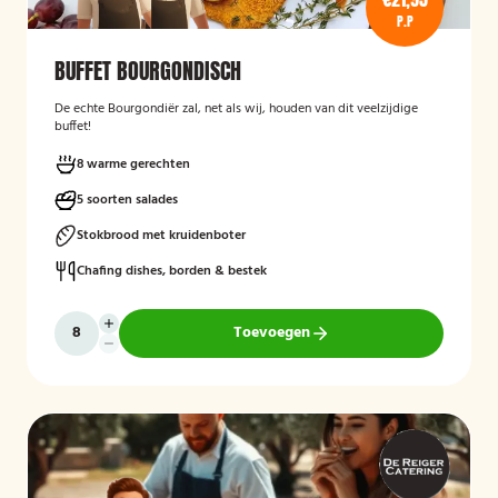
P.P
BUFFET BOURGONDISCH
De echte Bourgondiër zal, net als wij, houden van dit veelzijdige
buffet!
8 warme gerechten
5 soorten salades
Stokbrood met kruidenboter
Chafing dishes, borden & bestek
Toevoegen