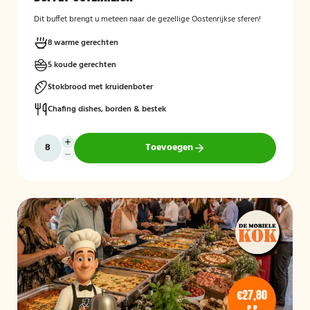
Dit buffet brengt u meteen naar de gezellige Oostenrijkse sferen!
8 warme gerechten
5 koude gerechten
Stokbrood met kruidenboter
Chafing dishes, borden & bestek
Toevoegen
€27,80
P.P