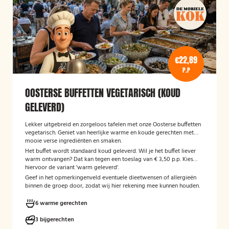
€22,89
P.P
OOSTERSE BUFFETTEN VEGETARISCH (KOUD
GELEVERD)
Lekker uitgebreid en zorgeloos tafelen met onze Oosterse buffetten
vegetarisch. Geniet van heerlijke warme en koude gerechten met
mooie verse ingrediënten en smaken.
Het buffet wordt standaard koud geleverd. Wil je het buffet liever
warm ontvangen? Dat kan tegen een toeslag van € 3,50 p.p. Kies
hiervoor de variant 'warm geleverd'.
Geef in het opmerkingenveld eventuele dieetwensen of allergieën
binnen de groep door, zodat wij hier rekening mee kunnen houden.
6 warme gerechten
3 bijgerechten