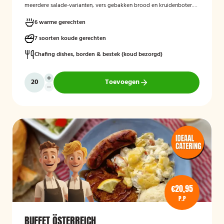
meerdere salade-varianten, vers gebakken brood en kruidenboter.
Laat het smaken!
6 warme gerechten
7 soorten koude gerechten
Chafing dishes, borden & bestek (koud bezorgd)
Toevoegen
€20,95
P.P
BUFFET ÖSTERREICH