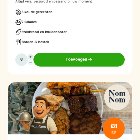
Altijd vers, verzorgd en passend bij uw moment.
5 koude gerechten
2 Salades
Stokbrood en kruidenboter
Borden & bestek
Toevoegen
€21
P.P