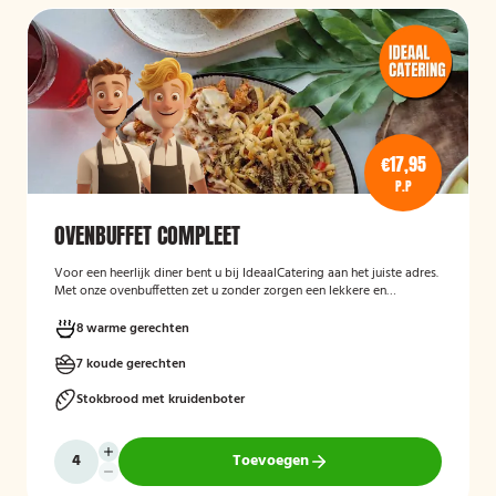
€17,95
P.P
OVENBUFFET COMPLEET
Voor een heerlijk diner bent u bij IdeaalCatering aan het juiste adres.
Met onze ovenbuffetten zet u zonder zorgen een lekkere en
gevarieerde maaltijd op tafel. Voor een intiem diner van 5 tot twaalf
personen is een ovenbuffet Ideaal!
8 warme gerechten
7 koude gerechten
Stokbrood met kruidenboter
Toevoegen