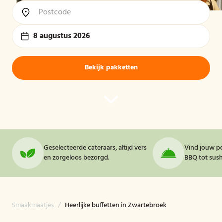
8 augustus 2026
Bekijk pakketten
Geselecteerde cateraars, altijd vers
Vind jouw pe
en zorgeloos bezorgd.
BBQ tot sushi
Smaakmaatjes
/
Heerlijke buffetten in Zwartebroek