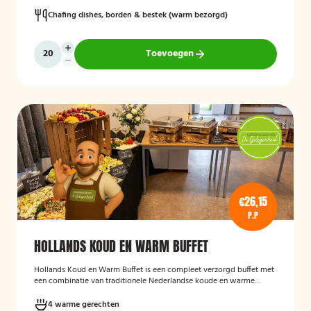
Chafing dishes, borden & bestek (warm bezorgd)
Toevoegen
€26,15
P.P
HOLLANDS KOUD EN WARM BUFFET
Hollands Koud en Warm Buffet
is een compleet verzorgd buffet met
een combinatie van traditionele Nederlandse koude en warme
gerechten. Het buffet is geschikt voor feesten, verjaardagen,
bedrijfsbijeenkomsten en andere gelegenheden, en biedt een
4 warme gerechten