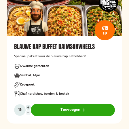
€15
P.P
BLAUWE HAP BUFFET DAIMSONWHEELS
Speciaal pakket voor de blauwe hap liefhebbers!
6 warme gerechten
Sambal, Atjar
Kroepoek
Chafing dishes, borden & bestek
Toevoegen