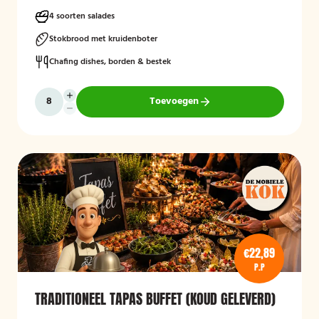
gevarieerde keuze aan salades, warme vleesgerechten en
bijgerechten, zodat er voor iedere gast iets lekkers bij zit. Het buffet
4 soorten salades
wordt verzorgd geleverd en is bedoeld om gasten op een
toegankelijke en smakelijke manier te laten genieten van een typisch
Stokbrood met kruidenboter
Hollands buffetconcept.
Chafing dishes, borden & bestek
Toevoegen
€22,89
P.P
TRADITIONEEL TAPAS BUFFET (KOUD GELEVERD)