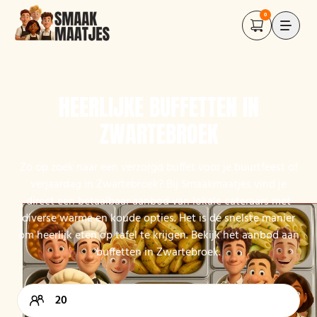
0
HEERLIJKE BUFFETTEN IN
ZWARTEBROEK
Zo op zoek naar een verzorgd buffet voor je buurtfeest of
verjaardag in Zwartebroek? Bij Smaakmaatjes vind je
direct een betaalbaar aanbod van lokale cateraars met
diverse warme en koude opties. Het is de snelste manier
om heerlijk eten op tafel te krijgen. Bekijk het aanbod aan
buffetten in Zwartebroek.