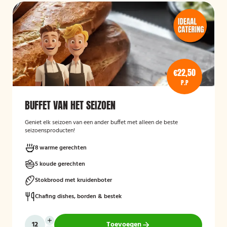
€22,50
P.P
BUFFET VAN HET SEIZOEN
Geniet elk seizoen van een ander buffet met alleen de beste
seizoensproducten!
8 warme gerechten
5 koude gerechten
Stokbrood met kruidenboter
Chafing dishes, borden & bestek
Toevoegen