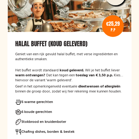
€25,29
P.P
HALAL BUFFET (KOUD GELEVERD)
Geniet van een rijk gevuld halal buffet, met verse ingrediënten en
authentieke smaken.
Het buffet wordt standaard
koud geleverd.
Wil je het buffet liever
warm ontvangen?
Dat kan tegen een
toeslag van € 3,50 p.p.
Kies
hiervoor de variant 'warm geleverd'.
Geef in het opmerkingenveld eventuele
dieetwensen of allergieën
binnen de groep door, zodat wij hier rekening mee kunnen houden.
6 warme gerechten
6 koude gerechten
Stokbrood en kruidenboter
Chafing dishes, borden & bestek