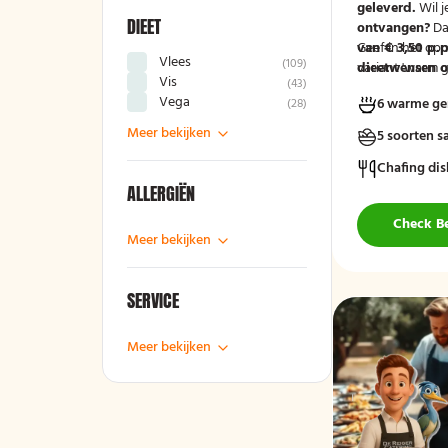
geleverd.
Wil j
DIEET
ontvangen?
Da
van € 3,50 p.p
Geef in het op
Vlees
(
109
)
variant 'warm g
dieetwensen of
Vis
(
43
)
groep door, zod
Vega
6 warme ge
(
28
)
mee kunnen ho
Meer bekijken
5 soorten s
Chafing dis
ALLERGIËN
Check B
Meer bekijken
SERVICE
Meer bekijken