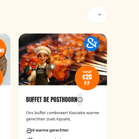
vanaf
€20
P.P
BUFFET DE POSTHOORN
Ons buffet combineert klassieke warme
gerechten zoals kipsaté,
gehaktballetjes in zoetzure saus en
6 warme gerechten
kipschnitzels met bijgerechten als
gebakken aardappelen, rijst en