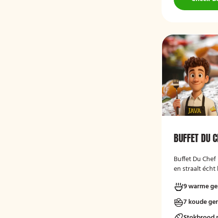
BUFFET DU C
Buffet Du Chef 
en straalt écht 
9 warme ge
7 koude ge
Stokbrood 