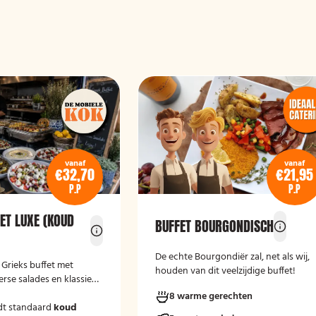
vanaf
vanaf
€32,70
€21,95
P.P
P.P
ET LUXE (KOUD
BUFFET BOURGONDISCH
De echte Bourgondiër zal, net als wij,
e Grieks buffet met
houden van dit veelzijdige buffet!
erse salades en klassieke
8 warme gerechten
dt standaard
koud