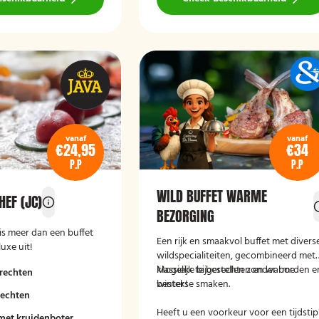
vanaf
vanaf
€24,95
€34
P.P
P.P
WILD BUFFET WARME
HEF (JC)
BEZORGING
is meer dan een buffet
Een rijk en smaakvol buffet met divers
luxe uit!
wildspecialiteiten, gecombineerd met
klassieke bijgerechten en warme
Mogelijk te bestellen zonder borden e
rechten
winterse smaken.
bestek!
rechten
Heeft u een voorkeur voor een tijdstip
met kruidenboter