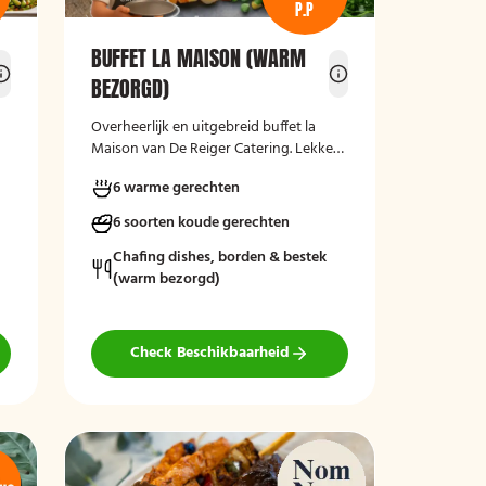
P.P
BUFFET LA MAISON (WARM
BEZORGD)
Overheerlijk en uitgebreid buffet la
Maison van De Reiger Catering. Lekker,
compleet en warm geleverd!
6 warme gerechten
6 soorten koude gerechten
Chafing dishes, borden & bestek
(warm bezorgd)
Check Beschikbaarheid