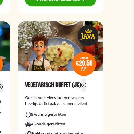
vanaf
€20,50
P.P
VEGETARISCH BUFFET (JC)
Ook zonder vlees kunnen wij een
e
heerlijk buffetpakket samenstellen!
n
5 warme gerechten
4 koude gerechten
?
Stokbrood met kruidenboter