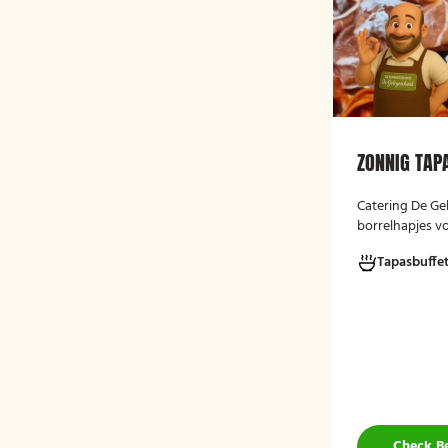
ZONNIG TAP
Catering De Ge
borrelhapjes vo
gelegenheden. 
Tapasbuffe
verjaardag, rec
bijeenkomst, w
hapjes. Hieronde
ons aanbod. He
te bestellen va
Check B