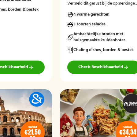
Vermeld dit gerust bij de opmerkinge
hes, borden & bestek
tijdens het afrekenen.
4 warme gerechten
3 soorten salades
Ambachtelijke broden met
huisgemaakte kruidenboter
Chafing dishes, borden & bestek
eschikbaarheid
Check Beschikbaarheid
vanaf
vanaf
€21,50
€34,34