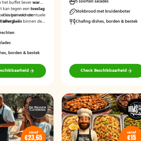
5 soorten salades
e het buffet liever
warm
t kan tegen een
toeslag
Stokbrood met kruidenboter
.
merkingenveld eventuele
Kies hiervoor de
eleverd'.
 allergieën
binnen de
Chafing dishes, borden & bestek
at wij hier rekening
rechten
uden.
alades
hes, borden & bestek
eschikbaarheid
Check Beschikbaarheid
vanaf
vanaf
€23,65
€15