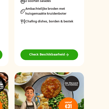
2 soorten salades
seizoensgroenten. Afgerond met frisse
rauwkost, gemengde salades en vers
Ambachtelijke broden met
brood met kruidenboter voor een
huisgemaakte kruidenboter
compleet en smaakvol geheel.
Chafing dishes, borden & bestek
Mogelijk te bestellen zonder borden en
bestek!
Check Beschikbaarheid
vanaf
€31