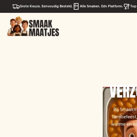
Grote Keuze. Eenvoudig Besteld.
Alle Smaken. Eén Platform.
Top 
VERZ
Bij Smaakma
familiefeest
warme en kou