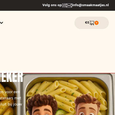
Volg ons op
info@smaakmaatjes.nl
€0
0
NEKER
nen voor een
cateraars met
luit bij jouw