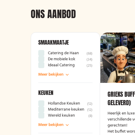
ONS AANBOD
SMAAKMAATJE
Catering de Haan
(
68
)
De mobiele kok
(
34
)
Ideaal Catering
(
25
)
Meer bekijken
KEUKEN
GRIEKS BUFF
GELEVERD)
Hollandse Keuken
(
12
)
Mediterrane keuken
(
12
)
Heerlijk en lux
Wereld keuken
(
8
)
verschillende v
Meer bekijken
gerechten!
Het buffet wor