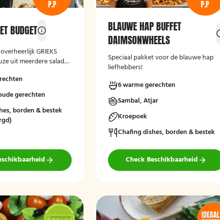
P.P
P.P
BLAUWE HAP BUFFET
FET BUDGET
DAIMSONWHEELS
 overheerlijk GRIEKS
Speciaal pakket voor de blauwe hap
ze uit meerdere salade-
liefhebbers!
s gebakken brood en
rechten
Laat het smaken!
6 warme gerechten
koude gerechten
Sambal, Atjar
hes, borden & bestek
Kroepoek
rgd)
Chafing dishes, borden & bestek
eschikbaarheid
Check Beschikbaarheid