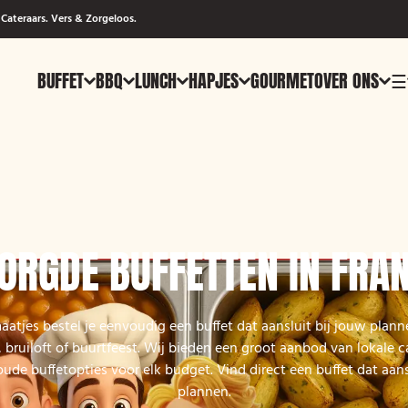
Cateraars. Vers & Zorgeloos.
BUFFET
BBQ
LUNCH
HAPJES
GOURMET
OVER ONS
☰
ORGDE BUFFETTEN IN FRA
atjes bestel je eenvoudig een buffet dat aansluit bij jouw plan
, bruiloft of buurtfeest. Wij bieden een groot aanbod van lokale 
de buffetopties voor elk budget. Vind direct een buffet dat aans
plannen.