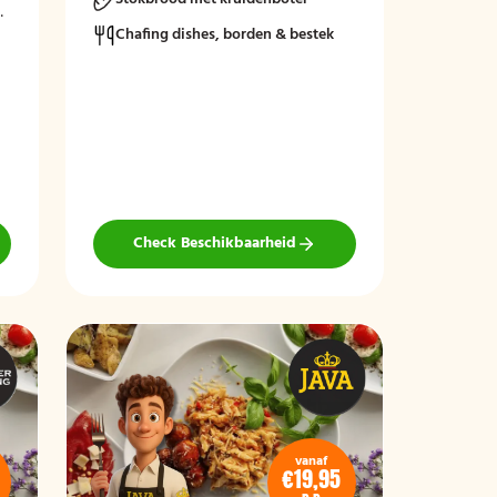
n
Chafing dishes, borden & bestek
Check Beschikbaarheid
vanaf
€19,95