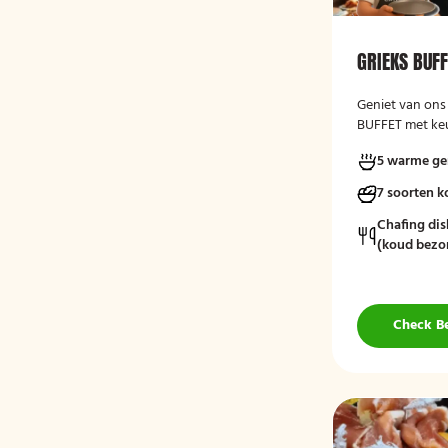
GRIEKS BUF
Geniet van ons
BUFFET met keu
varianten, ver
5 warme ge
kruidenboter. 
7 soorten 
Chafing dis
(koud bezo
Check B