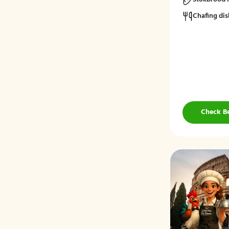
Chafing dis
Check B