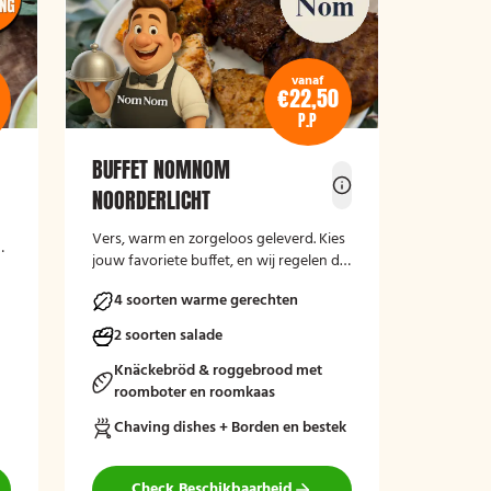
vanaf
€22,50
P.P
BUFFET NOMNOM
NOORDERLICHT
Vers, warm en zorgeloos geleverd. Kies
et
jouw favoriete buffet, en wij regelen de
rest.
4 soorten warme gerechten
r
2 soorten salade
Knäckebröd & roggebrood met
roomboter en roomkaas
Chaving dishes + Borden en bestek
Check Beschikbaarheid