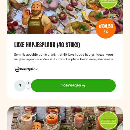
€104,50
P.S
LUXE HAPJESPLANK (40 STUKS)
Een rijk gevulde borrelplank met 40 luxe koude hapjes, ideaal voor
verjaardagen, recepties en borrels. De plank bevat een gevarieerde
selectie verfijnde feesthapjes die kant-en-klaar worden geleverd en
stijlvol worden gepresenteerd, zodat je gasten direct kunnen
Borrelplank
genieten.
Toevoegen