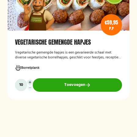
€59,95
P.P
VEGETARISCHE GEMENGDE HAPJES
Vegetarische gemengde hapjes
is een gevarieerde schaal met
diverse vegetarische borrelhapjes, geschikt voor feestjes, recepties
en andere gelegenheden. De selectie bestaat uit verschillende
smaakvolle vegetarische snacks en biedt een afwisselend
Borrelplank
assortiment voor gasten die geen vlees eten.
Toevoegen