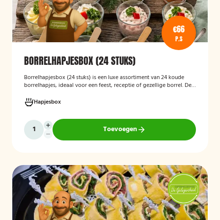
€66
P.S
BORRELHAPJESBOX (24 STUKS)
Borrelhapjesbox (24 stuks
)
is een luxe assortiment van 24 koude
borrelhapjes, ideaal voor een feest, receptie of gezellige borrel. De
box bevat onder andere amuses met rauwe ham en meloen,
zalmrolletjes, brie met notenmelange en vitello tonato, verzorgd
Hapjesbox
gepresenteerd en direct klaar om te serveren.
Toevoegen