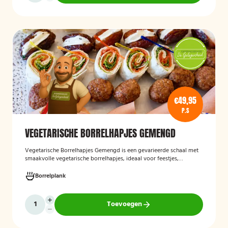
€49,95
P.S
VEGETARISCHE BORRELHAPJES GEMENGD
Vegetarische Borrelhapjes Gemengd
is een gevarieerde schaal met
smaakvolle vegetarische borrelhapjes, ideaal voor feestjes,
recepties en borrels. De hapjes worden vers bereid en bieden een
feestelijke mix van vegetarische lekkernijen die geschikt zijn voor
Borrelplank
zowel vegetariërs als andere gasten.
Toevoegen