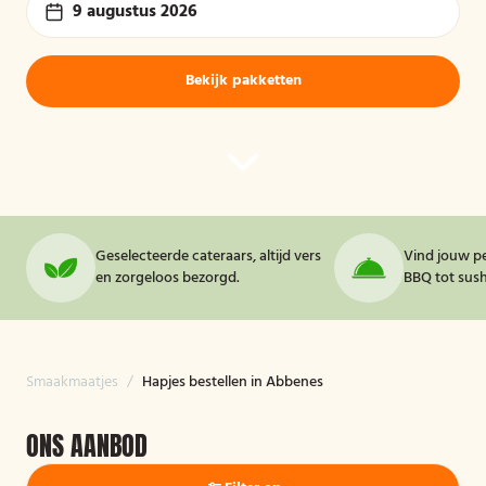
9 augustus 2026
Bekijk pakketten
Geselecteerde cateraars, altijd vers
Vind jouw pe
en zorgeloos bezorgd.
BBQ tot sushi
Smaakmaatjes
/
Hapjes bestellen in Abbenes
ONS AANBOD