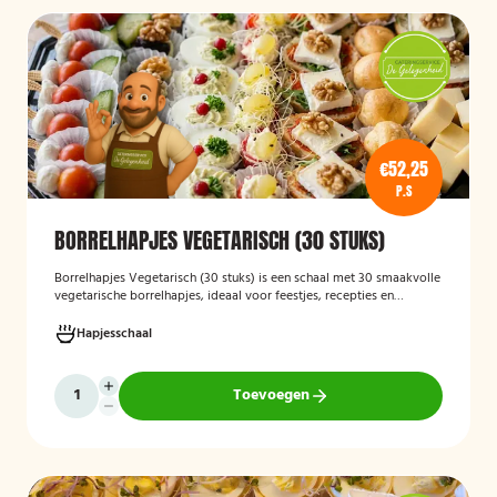
€52,25
P.S
BORRELHAPJES VEGETARISCH (30 STUKS)
Borrelhapjes Vegetarisch (30 stuks)
is een schaal met 30 smaakvolle
vegetarische borrelhapjes, ideaal voor feestjes, recepties en
bijeenkomsten. De hapjes zijn vers bereid en bieden een gevarieerde
selectie die geschikt is voor vegetariërs, zodat gasten kunnen
Hapjesschaal
genieten van een feestelijke en veelzijdige borrelervaring.
Toevoegen