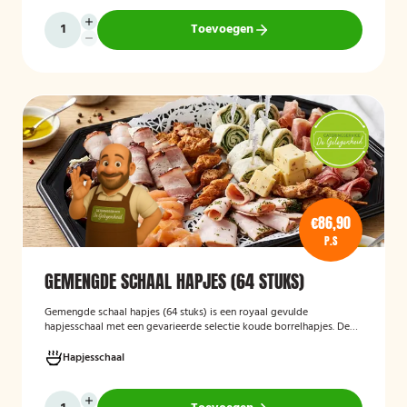
Toevoegen
€86,90
P.S
GEMENGDE SCHAAL HAPJES (64 STUKS)
Gemengde schaal hapjes (64 stuks)
is een royaal gevulde
hapjesschaal met een gevarieerde selectie koude borrelhapjes. De
schaal biedt voor ieder wat wils en is ideaal voor verjaardagen,
recepties, bedrijfsborrels en andere feestelijke gelegenheden. Met
Hapjesschaal
64 hapjes is deze schaal geschikt om een grotere groep gasten te
voorzien van smakelijke en gevarieerde snacks.