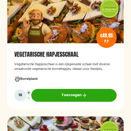
€49,95
P.P
VEGETARISCHE HAPJESSCHAAL
Vegetarische Hapjesschaa
l
is een rijkgevulde schaal met diverse
smaakvolle vegetarische borrelhapjes, ideaal voor feestjes,
recepties, vergaderingen en andere bijeenkomsten. De schaal biedt
een gevarieerde selectie van vegetarische lekkernijen die direct
Borrelplank
klaar zijn om te serveren en geschikt zijn voor gasten die bewust of
volledig vegetarisch eten.
Toevoegen