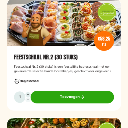
€58,25
P.S
FEESTSCHAAL NR.2 (30 STUKS)
Feestschaal Nr. 2 (30 stuks)
is een feestelijke hapjesschaal met een
gevarieerde selectie koude borrelhapjes, geschikt voor ongeveer 30
stuks. De schaal is bedoeld voor borrels, verjaardagen en andere
feestelijke gelegenheden en biedt een gemakkelijke, kant-en-klare
Hapjesschaal
oplossing voor het serveren van smakelijke hapjes aan uw gasten.
Toevoegen