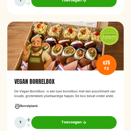
Toevoegen
€75
P.S
VEGAN BORRELBOX
De
Vegan Borrelbox
is een luxe borrelbox met een assortiment van
koude, grotendeels plantaardige hapjes. De box bevat onder andere
wraps met hummus, pinchos met vegan roomkaas en geroosterde
groenten, crostini’s en andere smaakvolle borrelhapjes die direct
Borrelplank
serveerklaar zijn voor een feest, borrel of bijeenkomst.
Toevoegen