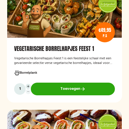
€49,95
P.S
VEGETARISCHE BORRELHAPJES FEEST 1
Vegetarische Borrelhapjes Feest 1
is een feestelijke schaal met een
gevarieerde selectie verse vegetarische borrelhapjes, ideaal voor
verjaardagen, recepties en andere bijeenkomsten. De hapjes worden
vers bereid en verzorgd gepresenteerd, zodat gasten kunnen
Borrelplank
genieten van een smaakvolle en volledig vegetarische
borrelervaring.
Toevoegen