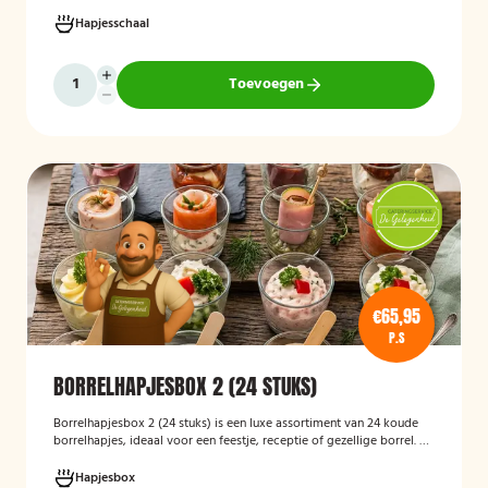
receptie of andere bijeenkomst, wij verzorgen passende hapjes.
Hieronder ziet u een selectie uit ons aanbod. De Poncho's schaal is
Hapjesschaal
geschikt voor maximaal 6 personen
Toevoegen
€65,95
P.S
BORRELHAPJESBOX 2 (24 STUKS)
Borrelhapjesbox 2 (24 stuks) is een luxe assortiment van 24 koude
borrelhapjes, ideaal voor een feestje, receptie of gezellige borrel. De
box bevat een gevarieerde selectie verfijnde hapjes die kant-en-
klaar worden geleverd, zodat u uw gasten eenvoudig kunt trakteren
Hapjesbox