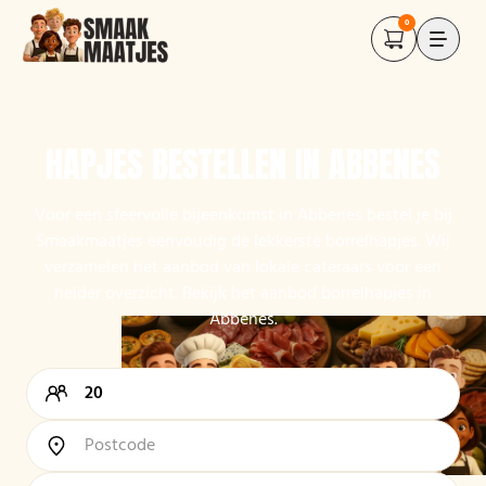
0
HAPJES BESTELLEN IN ABBENES
Voor een sfeervolle bijeenkomst in Abbenes bestel je bij
Smaakmaatjes eenvoudig de lekkerste borrelhapjes. Wij
verzamelen het aanbod van lokale cateraars voor een
helder overzicht. Bekijk het aanbod borrelhapjes in
Abbenes.