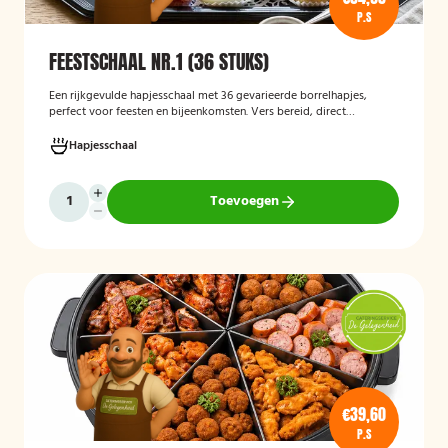
P.S
FEESTSCHAAL NR.1 (36 STUKS)
Een rijkgevulde hapjesschaal met 36 gevarieerde borrelhapjes,
perfect voor feesten en bijeenkomsten. Vers bereid, direct
serveerklaar en geschikt voor diverse gelegenheden.
Hapjesschaal
Toevoegen
€39,60
P.S