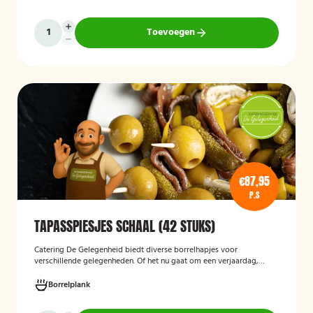
op een smaakvolle en feestelijke borrelervaring.
Toevoegen
€87,95
P.S
TAPASSPIESJES SCHAAL (42 STUKS)
Catering De Gelegenheid biedt diverse borrelhapjes voor
verschillende gelegenheden. Of het nu gaat om een verjaardag,
receptie of andere bijeenkomst, wij verzorgen passende hapjes.
Hieronder ziet u een selectie uit ons aanbod. De tapasspiesjesschaal
Borrelplank
is geschikt voor maximaal 6 personen.