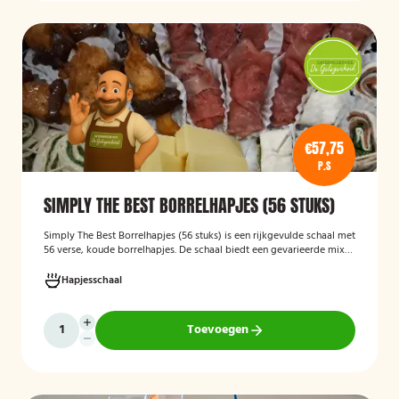
€57,75
P.S
SIMPLY THE BEST BORRELHAPJES (56 STUKS)
Simply The Best Borrelhapjes (56 stuks)
is een rijkgevulde schaal met
56 verse, koude borrelhapjes. De schaal biedt een gevarieerde mix
van feestelijke hapjes en is ideaal voor verjaardagen, bedrijfsborrels,
recepties en andere bijeenkomsten. De hapjes worden kant-en-klaar
Hapjesschaal
geleverd, zodat u zonder voorbereiding uw gasten kunt trakteren op
een smakelijke en verzorgde borrelplank.
Toevoegen