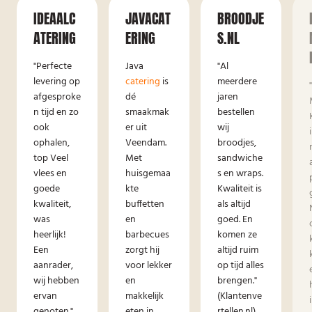
IDEAALC
JAVACAT
BROODJE
ATERING
ERING
S.NL
"Perfecte
Java
"Al
levering op
catering
is
meerdere
afgesproke
dé
jaren
n tijd en zo
smaakmak
bestellen
ook
er uit
wij
ophalen,
Veendam.
broodjes,
top Veel
Met
sandwiche
vlees en
huisgemaa
s en wraps.
goede
kte
Kwaliteit is
kwaliteit,
buffetten
als altijd
was
en
goed. En
heerlijk!
barbecues
komen ze
Een
zorgt hij
altijd ruim
aanrader,
voor lekker
op tijd alles
wij hebben
en
brengen."
ervan
makkelijk
(Klantenve
genoten."
eten in
rtellen.nl)