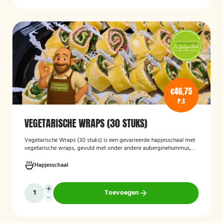
€46,75
P.S
VEGETARISCHE WRAPS (30 STUKS)
Vegetarische Wraps (30 stuks)
is een gevarieerde hapjesschaal met
vegetarische wraps, gevuld met onder andere auberginehummus,
feta, gegrilde groenten, noten, guacamole en kidneybonen. Een
smaakvolle en kleurrijke keuze voor borrels, feesten of zakelijke
Hapjesschaal
bijeenkomsten, geschikt voor gasten die vegetarisch eten.
Toevoegen