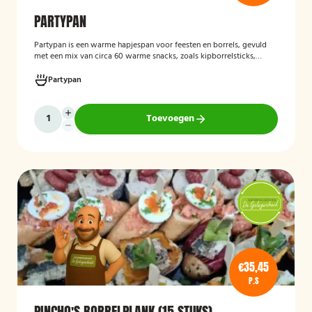
PARTYPAN
Partypan
is een warme hapjespan voor feesten en borrels, gevuld
met een mix van circa 60 warme snacks, zoals kipborrelsticks,
gehaktballetjes en kipspiesjes. De partypan wordt kant-en-klaar
geleverd en hoeft alleen nog verwarmd te worden, waardoor het
Partypan
een eenvoudige en praktische cateringoplossing is voor
verjaardagen, jubilea, bedrijfsfeesten en andere bijeenkomsten.
Toevoegen
€35,45
P.S
PINCHO'S BORRELPLANK (15 STUKS)