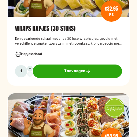
€32,95
P.S
WRAPS HAPJES (30 STUKS)
Een gevarieerde schaal met circa 30 luxe wraphapjes, gevuld met
verschillende smaken zoals zalm met roomkaas, kip, carpaccio met
rucola en pijnboompitten, en hummus met zongedroogde tomaat.
Ideaal als borrelhapje voor feestjes, recepties of zakelijke
Hapjesschaal
bijeenkomsten. De wraps zijn vers bereid en aantrekkelijk
gepresenteerd op een serveerschaal.
Toevoegen
€54,95