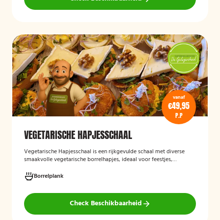
vanaf
€49,95
P.P
VEGETARISCHE HAPJESSCHAAL
Vegetarische Hapjesschaa
l
is een rijkgevulde schaal met diverse
smaakvolle vegetarische borrelhapjes, ideaal voor feestjes,
recepties, vergaderingen en andere bijeenkomsten. De schaal biedt
een gevarieerde selectie van vegetarische lekkernijen die direct
Borrelplank
klaar zijn om te serveren en geschikt zijn voor gasten die bewust of
volledig vegetarisch eten.
Check Beschikbaarheid