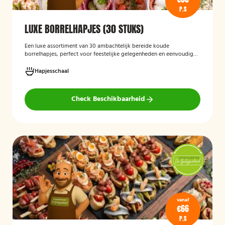
P.S
LUXE BORRELHAPJES (30 STUKS)
Een luxe assortiment van 30 ambachtelijk bereide koude
borrelhapjes, perfect voor feestelijke gelegenheden en eenvoudig
thuis of op locatie geserveerd.
Hapjesschaal
Check Beschikbaarheid
vanaf
€66
P.S