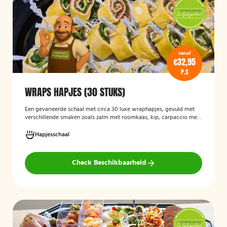
vanaf
€32,95
P.S
WRAPS HAPJES (30 STUKS)
Een gevarieerde schaal met circa 30 luxe wraphapjes, gevuld met
verschillende smaken zoals zalm met roomkaas, kip, carpaccio met
rucola en pijnboompitten, en hummus met zongedroogde tomaat.
Ideaal als borrelhapje voor feestjes, recepties of zakelijke
Hapjesschaal
bijeenkomsten. De wraps zijn vers bereid en aantrekkelijk
gepresenteerd op een serveerschaal.
Check Beschikbaarheid