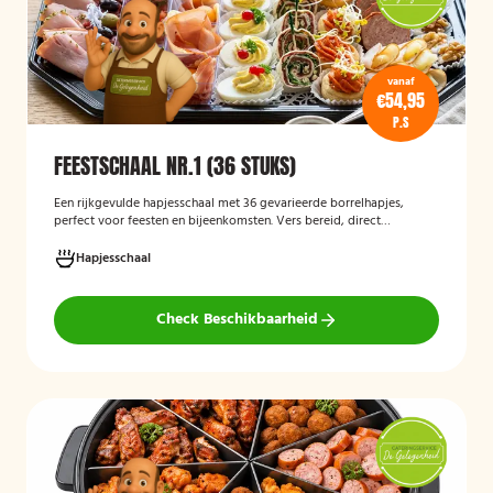
vanaf
€54,95
P.S
FEESTSCHAAL NR.1 (36 STUKS)
Een rijkgevulde hapjesschaal met 36 gevarieerde borrelhapjes,
perfect voor feesten en bijeenkomsten. Vers bereid, direct
serveerklaar en geschikt voor diverse gelegenheden.
Hapjesschaal
Check Beschikbaarheid