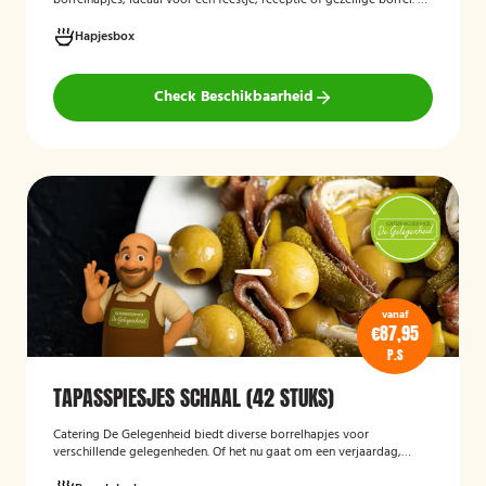
borrelhapjes, ideaal voor een feestje, receptie of gezellige borrel. De
box bevat een gevarieerde selectie verfijnde hapjes die kant-en-
klaar worden geleverd, zodat u uw gasten eenvoudig kunt trakteren
Hapjesbox
op een smaakvolle en feestelijke borrelervaring.
Check Beschikbaarheid
vanaf
€87,95
P.S
TAPASSPIESJES SCHAAL (42 STUKS)
Catering De Gelegenheid biedt diverse borrelhapjes voor
verschillende gelegenheden. Of het nu gaat om een verjaardag,
receptie of andere bijeenkomst, wij verzorgen passende hapjes.