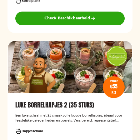
Hieronder ziet u een selectie uit ons aanbod. De tapasspiesjesschaal
Borrelplank
is geschikt voor maximaal 6 personen.
Check Beschikbaarheid
vanaf
€55
P.S
LUXE BORRELHAPJES 2 (35 STUKS)
Een luxe schaal met 35 smaakvolle koude borrelhapjes, ideaal voor
feestelijke gelegenheden en borrels. Vers bereid, representatief
gepresenteerd en direct klaar om te serveren.
Hapjesschaal