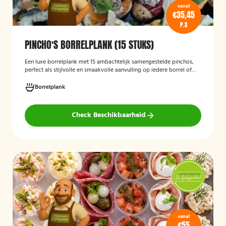
vanaf
€35,45
P.S
PINCHO'S BORRELPLANK (15 STUKS)
Een luxe borrelplank met 15 ambachtelijk samengestelde pinchos,
perfect als stijlvolle en smaakvolle aanvulling op iedere borrel of
feestelijke gelegenheid.
Borrelplank
Check Beschikbaarheid
vanaf
€55