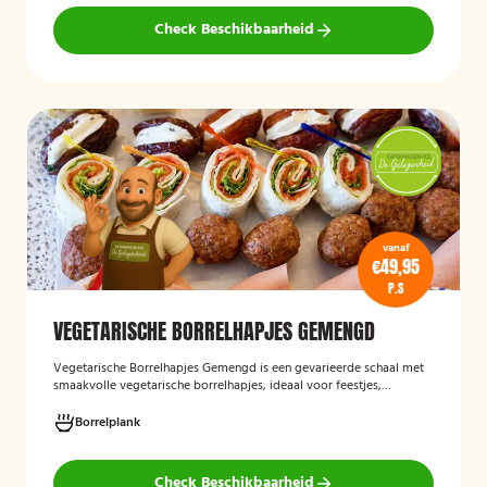
Check Beschikbaarheid
vanaf
€49,95
P.S
VEGETARISCHE BORRELHAPJES GEMENGD
Vegetarische Borrelhapjes Gemengd
is een gevarieerde schaal met
smaakvolle vegetarische borrelhapjes, ideaal voor feestjes,
recepties en borrels. De hapjes worden vers bereid en bieden een
feestelijke mix van vegetarische lekkernijen die geschikt zijn voor
Borrelplank
zowel vegetariërs als andere gasten.
Check Beschikbaarheid