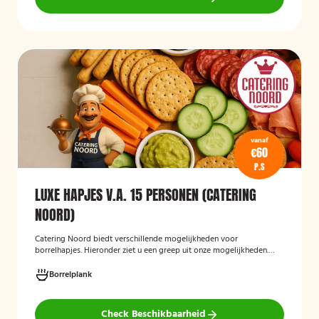
vanaf
€60
P.S
LUXE HAPJES V.A. 15 PERSONEN (CATERING
NOORD)
Catering Noord biedt verschillende mogelijkheden voor
borrelhapjes. Hieronder ziet u een greep uit onze mogelijkheden.
Hapjes verzorgd door Catering Noord voor uw verjaardag,
recepties of een andere gelegenheid.
Borrelplank
Check Beschikbaarheid