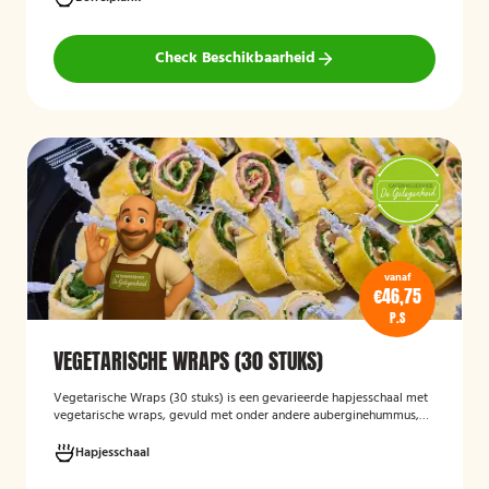
serveerklaar zijn voor een feest, borrel of bijeenkomst.
Check Beschikbaarheid
vanaf
€46,75
P.S
VEGETARISCHE WRAPS (30 STUKS)
Vegetarische Wraps (30 stuks)
is een gevarieerde hapjesschaal met
vegetarische wraps, gevuld met onder andere auberginehummus,
feta, gegrilde groenten, noten, guacamole en kidneybonen. Een
smaakvolle en kleurrijke keuze voor borrels, feesten of zakelijke
Hapjesschaal
bijeenkomsten, geschikt voor gasten die vegetarisch eten.