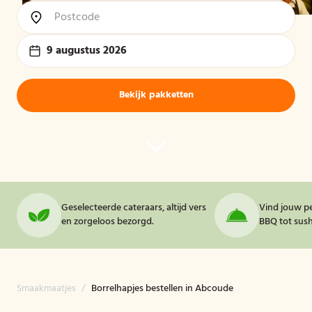
9 augustus 2026
Bekijk pakketten
Geselecteerde cateraars, altijd vers
Vind jouw pe
en zorgeloos bezorgd.
BBQ tot sushi
Smaakmaatjes
/
Borrelhapjes bestellen in Abcoude