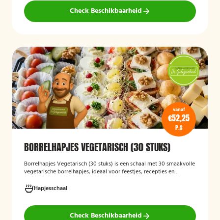
Check Beschikbaarheid
vanaf
€52,25
P.S
BORRELHAPJES VEGETARISCH (30 STUKS)
Borrelhapjes Vegetarisch (30 stuks)
is een schaal met 30 smaakvolle
vegetarische borrelhapjes, ideaal voor feestjes, recepties en
bijeenkomsten. De hapjes zijn vers bereid en bieden een gevarieerde
selectie die geschikt is voor vegetariërs, zodat gasten kunnen
Hapjesschaal
genieten van een feestelijke en veelzijdige borrelervaring.
Check Beschikbaarheid