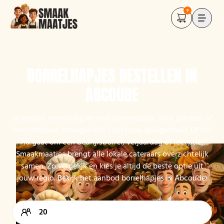
0
BORRELHAPJES BESTELLEN IN
ABCOUDE
Je bestelt eenvoudig en snel borrelhapjes, luxe planken of
een compleet arrangement voor jouw gelegenheid. Of het
nu gaat om een bedrijfsborrel, verjaardag of receptie,
Smaakmaatjes brengt alle lokale cateraars overzichtelijk
samen. Zo vergelijk en kies je altijd de beste optie uit
jouw regio. Bekijk het aanbod borrelhapjes in Abcoude.