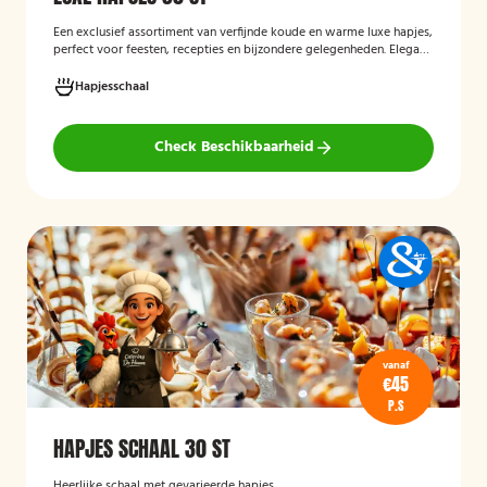
Een exclusief assortiment van verfijnde koude en warme luxe hapjes,
perfect voor feesten, recepties en bijzondere gelegenheden. Elegant
opgemaakt en rijk aan smaakcombinaties met vis, vlees en verfijnde
garnituren.
Hapjesschaal
Check Beschikbaarheid
vanaf
€45
P.S
HAPJES SCHAAL 30 ST
Heerlijke schaal met gevarieerde hapjes.