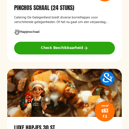
PINCHOS SCHAAL (24 STUKS)
Catering De Gelegenheid biedt diverse borrelhapjes voor
verschillende gelegenheden. Of het nu gaat om een verjaardag,
receptie of andere bijeenkomst, wij verzorgen passende hapjes.
Hieronder ziet u een selectie uit ons aanbod. De Poncho's schaal is
Hapjesschaal
geschikt voor maximaal 6 personen
Check Beschikbaarheid
vanaf
€63
P.S
LUXE HAPJES 30 ST