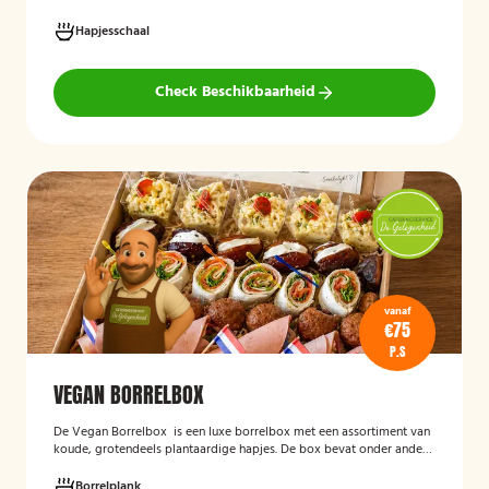
schaal biedt voor ieder wat wils en is ideaal voor verjaardagen,
recepties, bedrijfsborrels en andere feestelijke gelegenheden. Met
Hapjesschaal
64 hapjes is deze schaal geschikt om een grotere groep gasten te
voorzien van smakelijke en gevarieerde snacks.
Check Beschikbaarheid
vanaf
€75
P.S
VEGAN BORRELBOX
De
Vegan Borrelbox
is een luxe borrelbox met een assortiment van
koude, grotendeels plantaardige hapjes. De box bevat onder andere
wraps met hummus, pinchos met vegan roomkaas en geroosterde
groenten, crostini’s en andere smaakvolle borrelhapjes die direct
Borrelplank