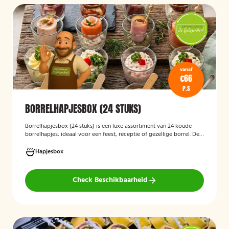
vanaf
€66
P.S
BORRELHAPJESBOX (24 STUKS)
Borrelhapjesbox (24 stuks
)
is een luxe assortiment van 24 koude
borrelhapjes, ideaal voor een feest, receptie of gezellige borrel. De
box bevat onder andere amuses met rauwe ham en meloen,
zalmrolletjes, brie met notenmelange en vitello tonato, verzorgd
Hapjesbox
gepresenteerd en direct klaar om te serveren.
Check Beschikbaarheid