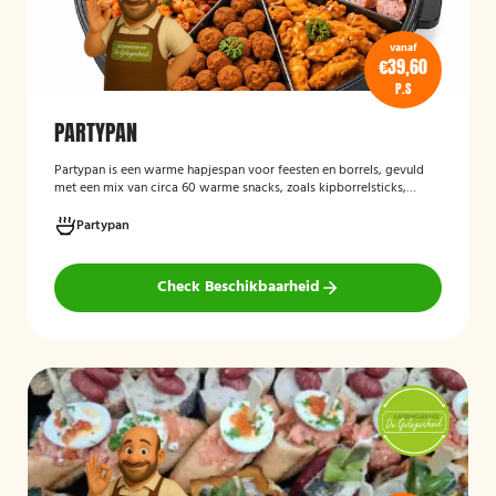
vanaf
€39,60
P.S
PARTYPAN
Partypan
is een warme hapjespan voor feesten en borrels, gevuld
met een mix van circa 60 warme snacks, zoals kipborrelsticks,
gehaktballetjes en kipspiesjes. De partypan wordt kant-en-klaar
geleverd en hoeft alleen nog verwarmd te worden, waardoor het
Partypan
een eenvoudige en praktische cateringoplossing is voor
verjaardagen, jubilea, bedrijfsfeesten en andere bijeenkomsten.
Check Beschikbaarheid