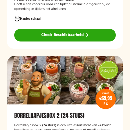
Heeft u een voorkeur voor een tijdstip? Vermeld dit gerust bij de
opmerkingen tijdens het afrekenen.
Hapjes schaal
Check Beschikbaarheid
vanaf
€65,95
P.S
BORRELHAPJESBOX 2 (24 STUKS)
Borrelhapjesbox 2 (24 stuks) is een luxe assortiment van 24 koude