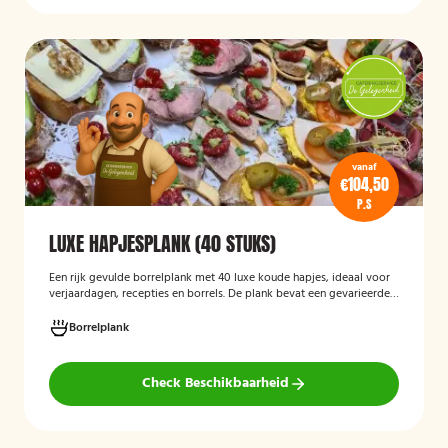
vanaf
€104,50
P.S
LUXE HAPJESPLANK (40 STUKS)
Een rijk gevulde borrelplank met 40 luxe koude hapjes, ideaal voor
verjaardagen, recepties en borrels. De plank bevat een gevarieerde
selectie verfijnde feesthapjes die kant-en-klaar worden geleverd en
stijlvol worden gepresenteerd, zodat je gasten direct kunnen
Borrelplank
genieten.
Check Beschikbaarheid