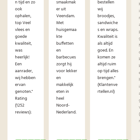
n tijd en zo
smaakmak
bestellen
ook
er uit
wij
ophalen,
Veendam.
broodjes,
top Veel
Met
sandwiche
vlees en
huisgemaa
s en wraps.
goede
kte
Kwaliteit is
kwaliteit,
buffetten
als altijd
was
en
goed. En
heerlijk!
barbecues
komen ze
Een
zorgt hij
altijd ruim
aanrader,
voor lekker
op tijd alles
wij hebben
en
brengen."
ervan
makkelijk
(Klantenve
genoten."
eten in
rtellen.nl)
Rating
heel
(1252
Noord-
reviews):
Nederland.