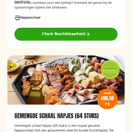
garnituren.
Heeft u een voorkeur voor een tijdstip? Vermeld dit gerust bij de
opmerkingen tijdens het afrekenen.
Hapjesschaal
Check Beschikbaarheid
vanaf
€86,90
P.S
GEMENGDE SCHAAL HAPJES (64 STUKS)
Gemengde schaal hapjes (64 stuks)
is een royaal gevulde
hapjesschaal met een gevarieerde selectie koude borrelhapjes. De