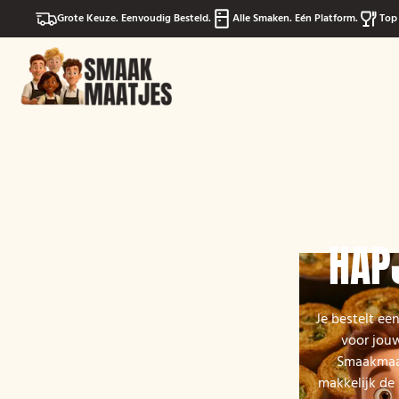
Grote Keuze. Eenvoudig Besteld.
Alle Smaken. Eén Platform.
Top 
HAP
Je bestelt ee
voor jouw
Smaakmaatj
makkelijk de 