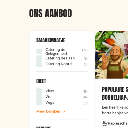
ONS AANBOD
SMAAKMAATJE
Catering de
(
22
)
Gelegenheid
Catering de Haan
(
6
)
Catering Noord
(
2
)
DIEET
POPULAIRE 
Vlees
(
19
)
BORRELHAPJ
Vis
(
14
)
Vega
(
9
)
Een heerlijke 
Meer bekijken
borrelhapjes v
avond!
Hapjesscha