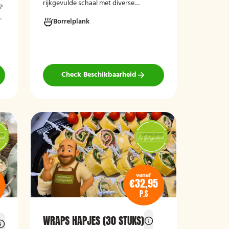
rijkgevulde schaal met diverse
?
smaakvolle vegetarische borrelhapjes,
n
Borrelplank
ideaal voor feestjes, recepties,
vergaderingen en andere
bijeenkomsten. De schaal biedt een
gevarieerde selectie van vegetarische
lekkernijen die direct klaar zijn om te
serveren en geschikt zijn voor gasten
Check Beschikbaarheid
die bewust of volledig vegetarisch
eten.
vanaf
€32,95
P.S
WRAPS HAPJES (30 STUKS)