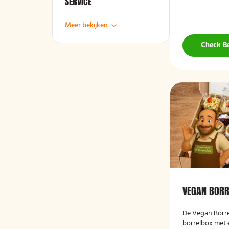
SERVICE
Meer bekijken
Check B
VEGAN BOR
De
Vegan Borr
borrelbox met 