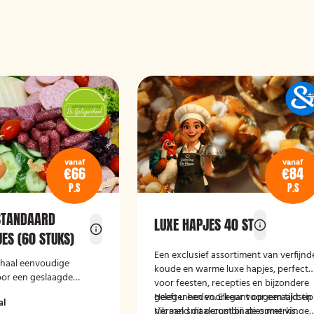
vanaf
vanaf
€66
€84
P.S
P.S
STANDAARD
LUXE HAPJES 40 ST
ES (60 STUKS)
Een exclusief assortiment van verfijnd
schaal eenvoudige
koude en warme luxe hapjes, perfect
oor een geslaagde
voor feesten, recepties en bijzondere
gelegenheden. Elegant opgemaakt en
Heeft u een voorkeur voor een tijdstip
al
rijk aan smaakcombinaties met vis,
Vermeld dit gerust bij de opmerkinge