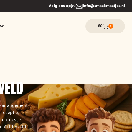
Volg ons op
info@smaakmaatjes.nl
€0
0
VELD
relarrangement
 receptie,
 en kies je
in Achterveld.