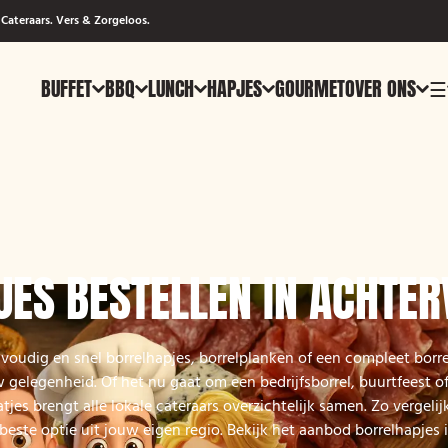
Cateraars. Vers & Zorgeloos.
BUFFET
BBQ
LUNCH
HAPJES
GOURMET
OVER ONS
☰
JES BESTELLEN IN ACHTER
nvoudig en snel borrelhapjes, borrelplanken of een compleet bor
 gelegenheid. Of het nu gaat om een bedrijfsborrel, buurtfeest of
es brengt alle lokale cateraars overzichtelijk samen. Zo vergelijk
beste optie uit jouw eigen regio. Bekijk het aanbod borrelhapjes 