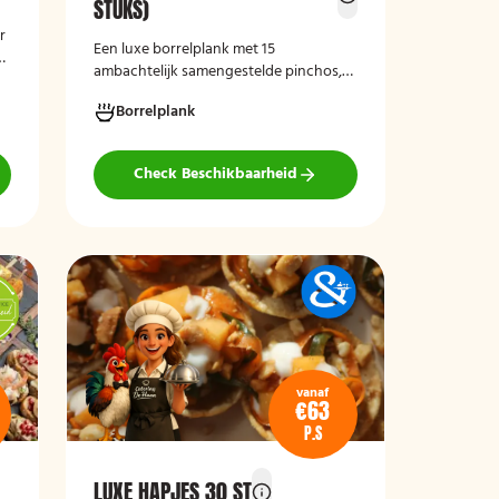
STUKS)
r
Een luxe borrelplank met 15
x
ambachtelijk samengestelde pinchos,
perfect als stijlvolle en smaakvolle
Borrelplank
aanvulling op iedere borrel of
feestelijke gelegenheid.
Check Beschikbaarheid
n,
vanaf
€63
P.S
LUXE HAPJES 30 ST