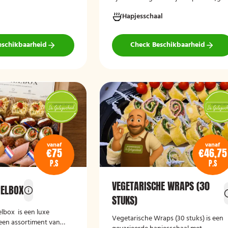
vlees en verfijnde garnituren.
tijdens het afrekenen.
Hapjesschaal
eschikbaarheid
Check Beschikbaarheid
vanaf
vanaf
€75
€46,75
P.S
P.S
VEGETARISCHE WRAPS (30
RELBOX
STUKS)
elbox
is een luxe
Vegetarische Wraps (30 stuks)
is een
een assortiment van