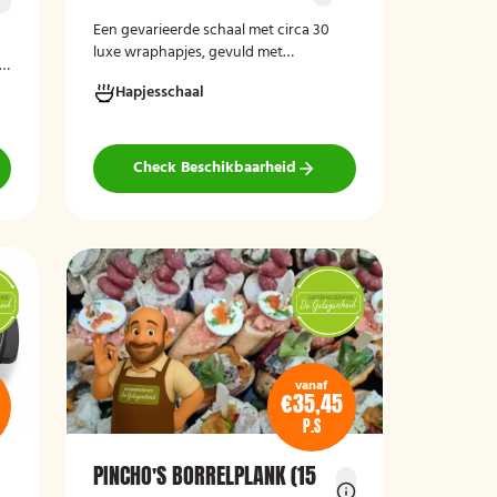
Een gevarieerde schaal met circa 30
luxe wraphapjes, gevuld met
s,
verschillende smaken zoals zalm met
Hapjesschaal
roomkaas, kip, carpaccio met rucola en
pijnboompitten, en hummus met
zongedroogde tomaat. Ideaal als
borrelhapje voor feestjes, recepties of
Check Beschikbaarheid
zakelijke bijeenkomsten. De wraps zijn
r
vers bereid en aantrekkelijk
gepresenteerd op een serveerschaal.
vanaf
€35,45
P.S
PINCHO'S BORRELPLANK (15