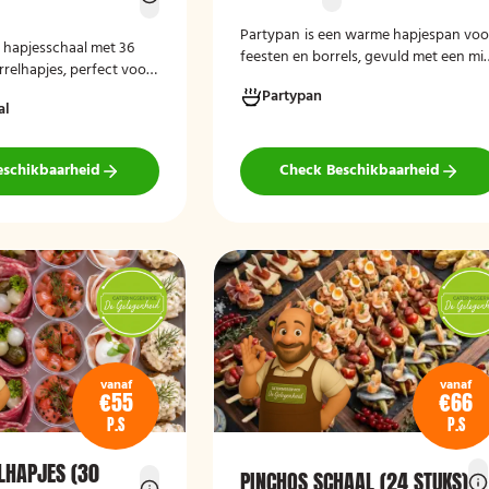
Partypan
is een warme hapjespan voo
e hapjesschaal met 36
feesten en borrels, gevuld met een mi
relhapjes, perfect voor
van circa 60 warme snacks, zoals
enkomsten. Vers bereid,
Partypan
kipborrelsticks, gehaktballetjes en
al
laar en geschikt voor
kipspiesjes. De partypan wordt kant-
nheden.
en-klaar geleverd en hoeft alleen nog
verwarmd te worden, waardoor het
eschikbaarheid
Check Beschikbaarheid
een eenvoudige en praktische
cateringoplossing is voor verjaardage
jubilea, bedrijfsfeesten en andere
bijeenkomsten.
vanaf
vanaf
€55
€66
P.S
P.S
LHAPJES (30
PINCHOS SCHAAL (24 STUKS)