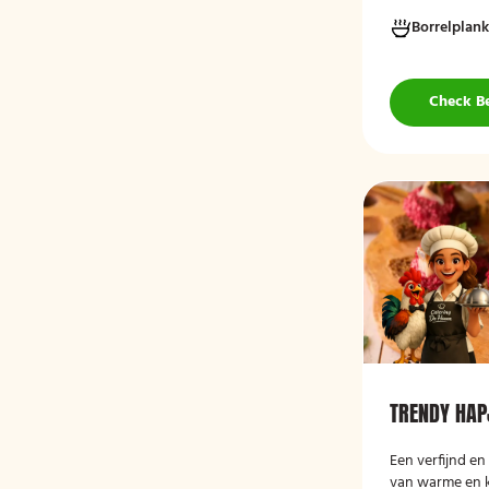
koude, grotend
Borrelplank
hapjes. De box
wraps met hum
vegan roomkaa
groenten, crost
Check B
smaakvolle borr
serveerklaar zij
of bijeenkomst
TRENDY HAP
Een verfijnd en
van warme en k