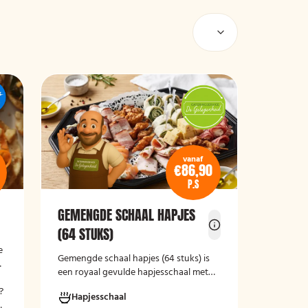
vanaf
€86,90
P.S
GEMENGDE SCHAAL HAPJES
(64 STUKS)
e
Gemengde schaal hapjes (64 stuks)
is
een royaal gevulde hapjesschaal met
een gevarieerde selectie koude
?
Hapjesschaal
borrelhapjes. De schaal biedt voor ieder
n