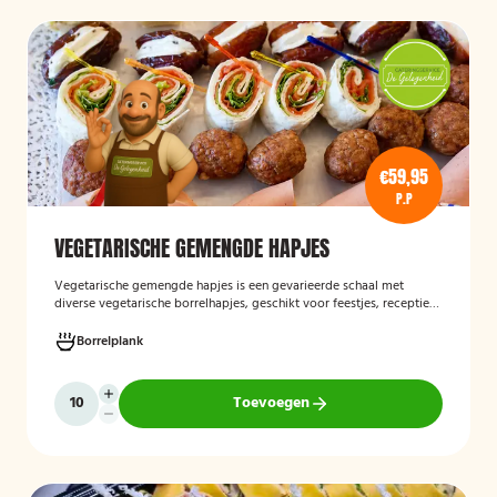
€59,95
P.P
VEGETARISCHE GEMENGDE HAPJES
Vegetarische gemengde hapjes
is een gevarieerde schaal met
diverse vegetarische borrelhapjes, geschikt voor feestjes, recepties
en andere gelegenheden. De selectie bestaat uit verschillende
smaakvolle vegetarische snacks en biedt een afwisselend
Borrelplank
assortiment voor gasten die geen vlees eten.
Toevoegen