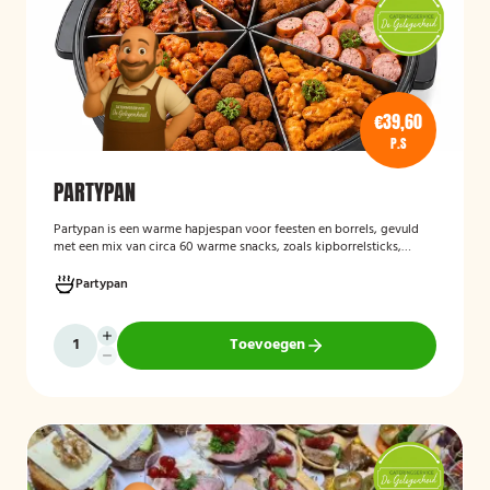
€39,60
P.S
PARTYPAN
Partypan
is een warme hapjespan voor feesten en borrels, gevuld
met een mix van circa 60 warme snacks, zoals kipborrelsticks,
gehaktballetjes en kipspiesjes. De partypan wordt kant-en-klaar
geleverd en hoeft alleen nog verwarmd te worden, waardoor het
Partypan
een eenvoudige en praktische cateringoplossing is voor
verjaardagen, jubilea, bedrijfsfeesten en andere bijeenkomsten.
Toevoegen