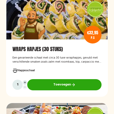
€32,95
P.S
WRAPS HAPJES (30 STUKS)
Een gevarieerde schaal met circa 30 luxe wraphapjes, gevuld met
verschillende smaken zoals zalm met roomkaas, kip, carpaccio met
rucola en pijnboompitten, en hummus met zongedroogde tomaat.
Ideaal als borrelhapje voor feestjes, recepties of zakelijke
Hapjesschaal
bijeenkomsten. De wraps zijn vers bereid en aantrekkelijk
gepresenteerd op een serveerschaal.
Toevoegen