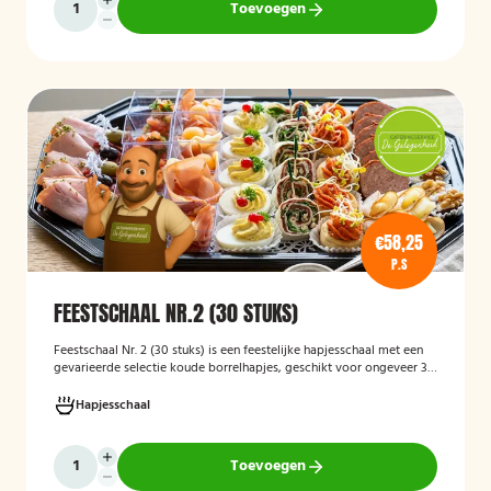
Toevoegen
€58,25
P.S
FEESTSCHAAL NR.2 (30 STUKS)
Feestschaal Nr. 2 (30 stuks)
is een feestelijke hapjesschaal met een
gevarieerde selectie koude borrelhapjes, geschikt voor ongeveer 30
stuks. De schaal is bedoeld voor borrels, verjaardagen en andere
feestelijke gelegenheden en biedt een gemakkelijke, kant-en-klare
Hapjesschaal
oplossing voor het serveren van smakelijke hapjes aan uw gasten.
Toevoegen