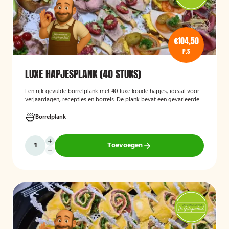
€104,50
P.S
LUXE HAPJESPLANK (40 STUKS)
Een rijk gevulde borrelplank met 40 luxe koude hapjes, ideaal voor
verjaardagen, recepties en borrels. De plank bevat een gevarieerde
selectie verfijnde feesthapjes die kant-en-klaar worden geleverd en
stijlvol worden gepresenteerd, zodat je gasten direct kunnen
Borrelplank
genieten.
Toevoegen