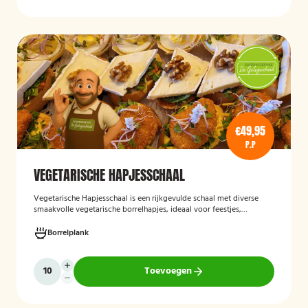
€49,95
P.P
VEGETARISCHE HAPJESSCHAAL
Vegetarische Hapjesschaa
l
is een rijkgevulde schaal met diverse
smaakvolle vegetarische borrelhapjes, ideaal voor feestjes,
recepties, vergaderingen en andere bijeenkomsten. De schaal biedt
een gevarieerde selectie van vegetarische lekkernijen die direct
Borrelplank
klaar zijn om te serveren en geschikt zijn voor gasten die bewust of
volledig vegetarisch eten.
Toevoegen