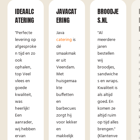
IDEAALC
JAVACAT
BROODJE
ATERING
ERING
S.NL
"Perfecte
Java
"Al
levering op
catering
is
meerdere
afgesproke
dé
jaren
n tijd en zo
smaakmak
bestellen
ook
er uit
wij
ophalen,
Veendam.
broodjes,
top Veel
Met
sandwiche
vlees en
huisgemaa
s en wraps.
goede
kte
Kwaliteit is
kwaliteit,
buffetten
als altijd
was
en
goed. En
heerlijk!
barbecues
komen ze
Een
zorgt hij
altijd ruim
aanrader,
voor lekker
op tijd alles
wij hebben
en
brengen."
ervan
makkelijk
(Klantenve