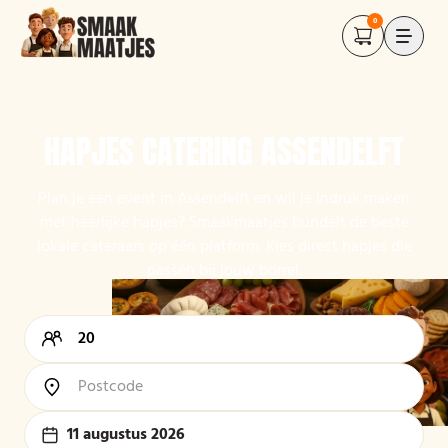
0
HAPJES CATERING ASSENDELFT
Plan je een event in Assendelft en wil je indruk maken
met heerlijke hapjes? Smaakmaatjes bundelt de beste
lokale cateraars op één platform. Kies direct hapjes die
passen bij jouw borrel.
11 augustus 2026