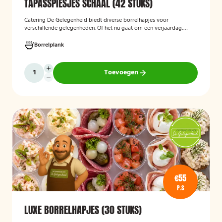
TAPASSPIESJES SCHAAL (42 STUKS)
Catering De Gelegenheid biedt diverse borrelhapjes voor
verschillende gelegenheden. Of het nu gaat om een verjaardag,
receptie of andere bijeenkomst, wij verzorgen passende hapjes.
Hieronder ziet u een selectie uit ons aanbod. De tapasspiesjesschaal
Borrelplank
is geschikt voor maximaal 6 personen.
Toevoegen
€55
P.S
LUXE BORRELHAPJES (30 STUKS)