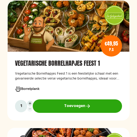
€49,95
P.S
VEGETARISCHE BORRELHAPJES FEEST 1
Vegetarische Borrelhapjes Feest 1
is een feestelijke schaal met een
gevarieerde selectie verse vegetarische borrelhapjes, ideaal voor
verjaardagen, recepties en andere bijeenkomsten. De hapjes worden
vers bereid en verzorgd gepresenteerd, zodat gasten kunnen
Borrelplank
genieten van een smaakvolle en volledig vegetarische
borrelervaring.
Toevoegen