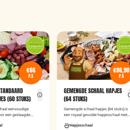
€66
€86,90
P.S
P.S
STANDAARD
GEMENGDE SCHAAL HAPJES
ES (60 STUKS)
(64 STUKS)
schaal eenvoudige
Gemengde schaal hapjes (64 stuks)
is
oor een geslaagde
een royaal gevulde hapjesschaal met
een gevarieerde selectie koude
al
Hapjesschaal
borrelhapjes. De schaal biedt voor ied