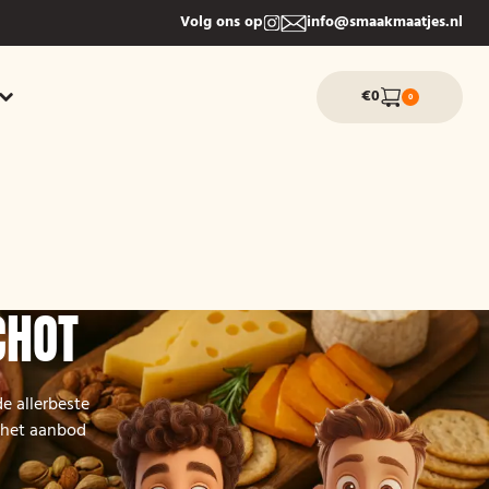
Volg ons op
info@smaakmaatjes.nl
€0
0
CHOT
e allerbeste
k het aanbod