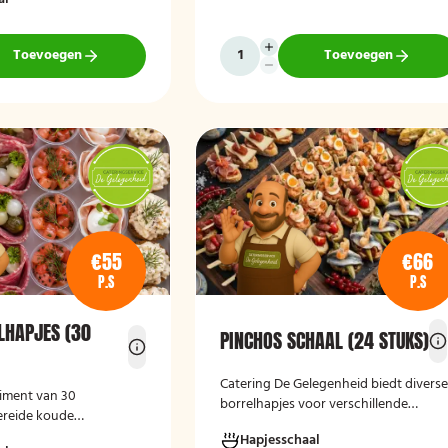
laar en geschikt voor
kipspiesjes. De partypan wordt kant-
nheden.
en-klaar geleverd en hoeft alleen nog
verwarmd te worden, waardoor het
Toevoegen
Toevoegen
een eenvoudige en praktische
cateringoplossing is voor verjaardage
jubilea, bedrijfsfeesten en andere
bijeenkomsten.
€55
€66
P.S
P.S
LHAPJES (30
PINCHOS SCHAAL (24 STUKS)
Catering De Gelegenheid biedt divers
timent van 30
borrelhapjes voor verschillende
ereide koude
gelegenheden. Of het nu gaat om een
erfect voor feestelijke
Hapjesschaal
verjaardag, receptie of andere