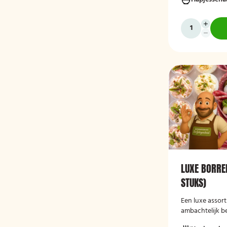
direct serveerk
diverse gelege
LUXE BORRE
STUKS)
Een luxe assor
ambachtelijk b
borrelhapjes, p