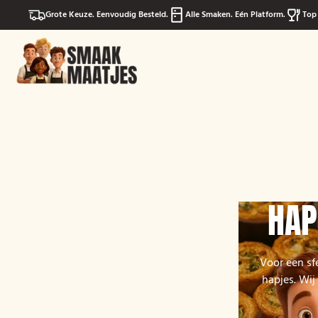
Grote Keuze. Eenvoudig Besteld.
Alle Smaken. Eén Platform.
Top 
HAP
Voor een sf
hapjes. Wij