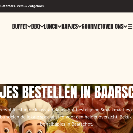
Cateraars. Vers & Zorgeloos.
BUFFET
BBQ
LUNCH
HAPJES
GOURMET
OVER ONS
☰
JES BESTELLEN IN BAARS
eervol feest in de kaasstad Baarschot bestel je bij Smaakmaatjes d
 bundelen de lokale specialisten voor een helder overzicht. Bekij
borrelhapjes in Baarschot.