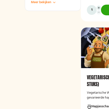
Meer bekijken
VEGETARISC
STUKS)
Vegetarische W
gevarieerde ha
vegetarische w
Hapjesscha
andere auberg