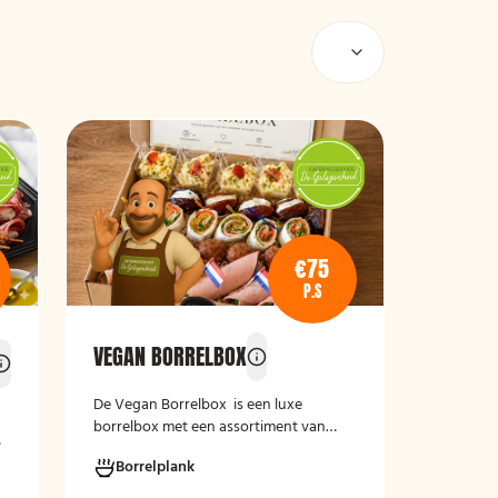
€75
P.S
VEGAN BORRELBOX
De
Vegan Borrelbox
is een luxe
borrelbox met een assortiment van
koude, grotendeels plantaardige
Borrelplank
hapjes. De box bevat onder andere
er
wraps met hummus, pinchos met