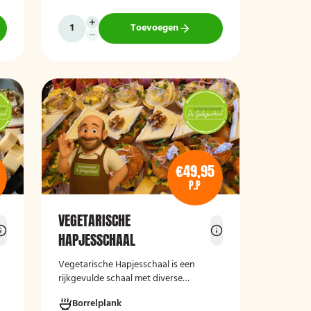
,
vegan roomkaas en geroosterde
groenten, crostini’s en andere
Toevoegen
smaakvolle borrelhapjes die direct
serveerklaar zijn voor een feest, borrel
of bijeenkomst.
€49,95
P.P
VEGETARISCHE
HAPJESSCHAAL
Vegetarische Hapjesschaa
l
is een
rijkgevulde schaal met diverse
smaakvolle vegetarische borrelhapjes,
Borrelplank
De
ideaal voor feestjes, recepties,