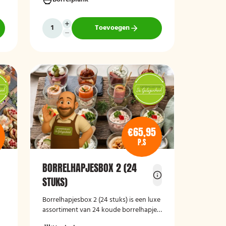
aanvulling op iedere borrel of
feestelijke gelegenheid.
Toevoegen
n,
€65,95
P.S
BORRELHAPJESBOX 2 (24
STUKS)
e
Borrelhapjesbox 2 (24 stuks) is een luxe
assortiment van 24 koude borrelhapjes,
ideaal voor een feestje, receptie of