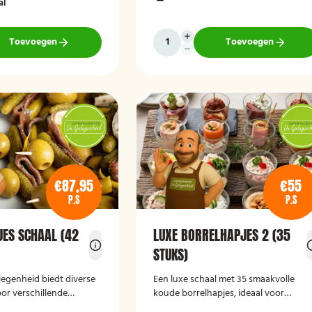
al
n eenvoudig thuis of
bijeenkomst, wij verzorgen passende
rveerd.
hapjes. Hieronder ziet u een selectie ui
ons aanbod. De Poncho's schaal is
Toevoegen
Toevoegen
geschikt voor maximaal 6 personen
€87,95
€55
P.S
P.S
JES SCHAAL (42
LUXE BORRELHAPJES 2 (35
STUKS)
legenheid biedt diverse
Een luxe schaal met 35 smaakvolle
or verschillende
koude borrelhapjes, ideaal voor
Of het nu gaat om een
feestelijke gelegenheden en borrels.