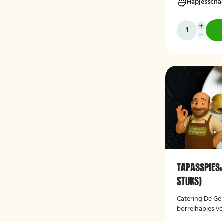
Hapjesscha
gelegenheden e
op locatie gese
TAPASSPIES
STUKS)
Catering De Ge
borrelhapjes vo
gelegenheden. 