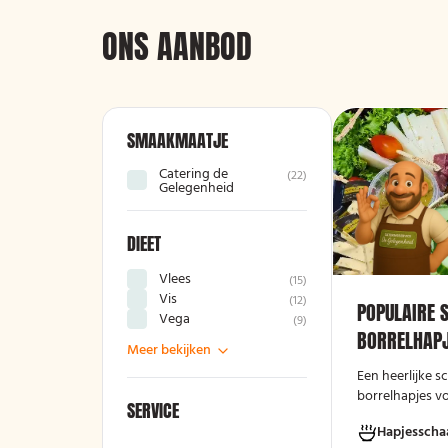
ONS AANBOD
SMAAKMAATJE
Catering de
(
22
)
Gelegenheid
DIEET
Vlees
(
15
)
Vis
(
12
)
POPULAIRE 
Vega
(
9
)
BORRELHAPJ
Meer bekijken
Een heerlijke 
borrelhapjes v
SERVICE
avond!
Hapjesscha