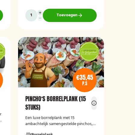
pijnboompitten, en hummus met
zongedroogde tomaat. Ideaal als
borrelhapje voor feestjes, recepties of
Toevoegen
zakelijke bijeenkomsten. De wraps zijn
r
vers bereid en aantrekkelijk
gepresenteerd op een serveerschaal.
€35,45
P.S
PINCHO'S BORRELPLANK (15
STUKS)
r
Een luxe borrelplank met 15
x
ambachtelijk samengestelde pinchos,
perfect als stijlvolle en smaakvolle
Borrelplank