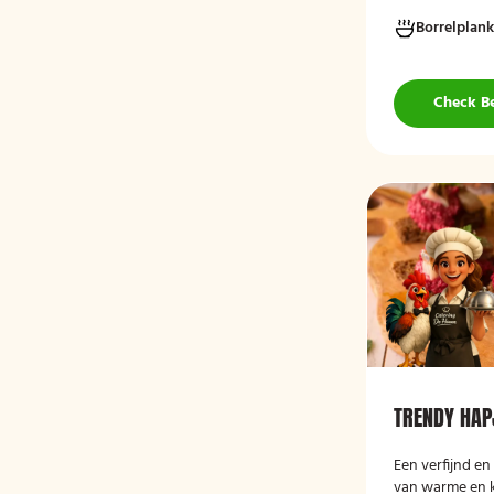
koude, grotend
Borrelplank
hapjes. De box
wraps met hum
vegan roomkaa
groenten, crost
Check B
smaakvolle borr
serveerklaar zij
of bijeenkomst
TRENDY HAP
Een verfijnd en
van warme en k