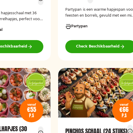
Partypan
is een warme hapjespan voo
e hapjesschaal met 36
feesten en borrels, gevuld met een mi
relhapjes, perfect voor
van circa 60 warme snacks, zoals
enkomsten. Vers bereid,
Partypan
kipborrelsticks, gehaktballetjes en
al
laar en geschikt voor
kipspiesjes. De partypan wordt kant-
nheden.
en-klaar geleverd en hoeft alleen nog
verwarmd te worden, waardoor het
eschikbaarheid
Check Beschikbaarheid
een eenvoudige en praktische
cateringoplossing is voor verjaardage
jubilea, bedrijfsfeesten en andere
bijeenkomsten.
vanaf
vanaf
€55
€66
P.S
P.S
LHAPJES (30
PINCHOS SCHAAL (24 STUKS)