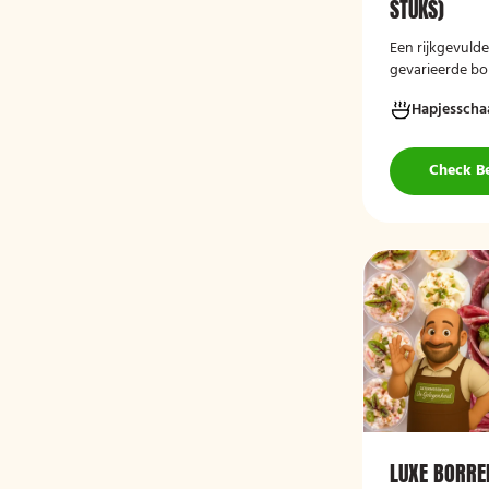
STUKS)
Een rijkgevuld
gevarieerde bor
feesten en bije
Hapjesscha
direct serveerk
diverse gelege
Check B
LUXE BORRE