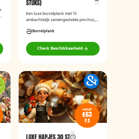
STUKS)
r
Een luxe borrelplank met 15
x
ambachtelijk samengestelde pinchos,
perfect als stijlvolle en smaakvolle
Borrelplank
aanvulling op iedere borrel of
feestelijke gelegenheid.
Check Beschikbaarheid
n,
vanaf
€63
P.S
LUXE HAPJES 30 ST