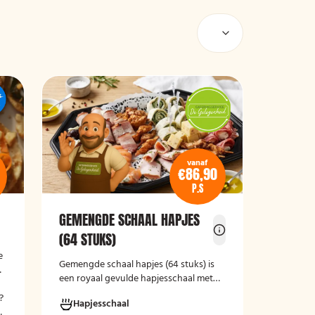
vanaf
€86,90
P.S
GEMENGDE SCHAAL HAPJES
(64 STUKS)
e
Gemengde schaal hapjes (64 stuks)
is
een royaal gevulde hapjesschaal met
een gevarieerde selectie koude
?
Hapjesschaal
borrelhapjes. De schaal biedt voor ieder
n