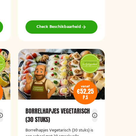
wat wils en is ideaal voor verjaardagen,
recepties, bedrijfsborrels en andere
feestelijke gelegenheden. Met 64
hapjes is deze schaal geschikt om een
grotere groep gasten te voorzien van
Check Beschikbaarheid
smakelijke en gevarieerde snacks.
vanaf
€52,25
P.S
BORRELHAPJES VEGETARISCH
(30 STUKS)
Borrelhapjes Vegetarisch (30 stuks)
is