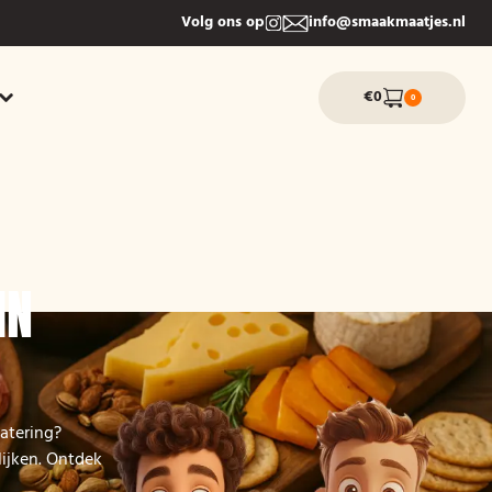
Volg ons op
info@smaakmaatjes.nl
€0
0
IN
atering?
lijken. Ontdek