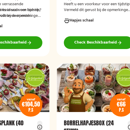
n verrassende
Heeft u een voorkeur voor een tijdstip
s. Ideaal voor borrels,
rkeur voor een tijdstip?
Vermeld dit gerust bij de opmerkinge
lvolle evenementen.
rust bij de opmerkingen
tijdens het afrekenen.
Hapjes schaal
ekenen.
al
eschikbaarheid
Check Beschikbaarheid
vanaf
vanaf
€104,50
€66
P.S
P.S
SPLANK (40
BORRELHAPJESBOX (24