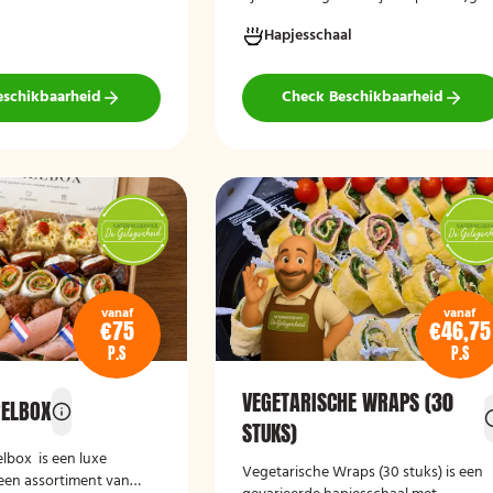
vlees en verfijnde garnituren.
tijdens het afrekenen.
Hapjesschaal
eschikbaarheid
Check Beschikbaarheid
vanaf
vanaf
€75
€46,75
P.S
P.S
VEGETARISCHE WRAPS (30
RELBOX
STUKS)
elbox
is een luxe
Vegetarische Wraps (30 stuks)
is een
een assortiment van