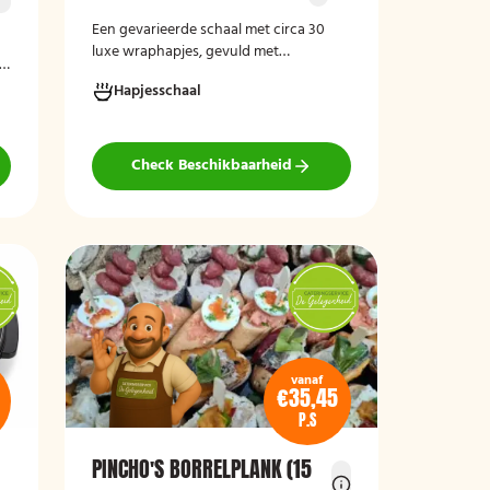
Een gevarieerde schaal met circa 30
luxe wraphapjes, gevuld met
s,
verschillende smaken zoals zalm met
Hapjesschaal
roomkaas, kip, carpaccio met rucola en
pijnboompitten, en hummus met
zongedroogde tomaat. Ideaal als
borrelhapje voor feestjes, recepties of
Check Beschikbaarheid
zakelijke bijeenkomsten. De wraps zijn
r
vers bereid en aantrekkelijk
gepresenteerd op een serveerschaal.
vanaf
€35,45
P.S
PINCHO'S BORRELPLANK (15