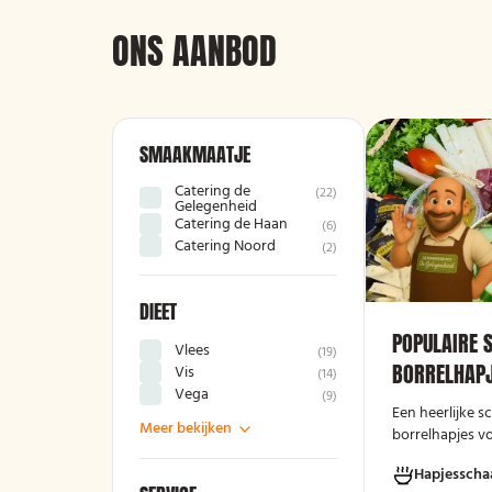
ONS AANBOD
SMAAKMAATJE
Catering de
(
22
)
Gelegenheid
Catering de Haan
(
6
)
Catering Noord
(
2
)
DIEET
POPULAIRE 
Vlees
(
19
)
BORRELHAPJ
Vis
(
14
)
Vega
(
9
)
Een heerlijke 
Meer bekijken
borrelhapjes v
avond!
Hapjesscha