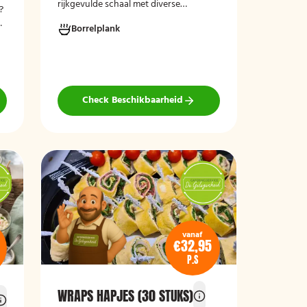
rijkgevulde schaal met diverse
?
smaakvolle vegetarische borrelhapjes,
n
Borrelplank
ideaal voor feestjes, recepties,
vergaderingen en andere
bijeenkomsten. De schaal biedt een
gevarieerde selectie van vegetarische
lekkernijen die direct klaar zijn om te
serveren en geschikt zijn voor gasten
Check Beschikbaarheid
die bewust of volledig vegetarisch
eten.
vanaf
€32,95
P.S
WRAPS HAPJES (30 STUKS)