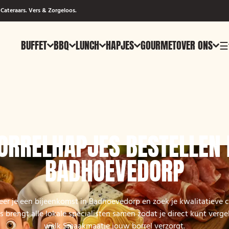
Cateraars. Vers & Zorgeloos.
BUFFET
BBQ
LUNCH
HAPJES
GOURMET
OVER ONS
☰
ORRELHAPJES BESTELLEN 
BADHOEVEDORP
eer je een bijeenkomst in Badhoevedorp en zoek je kwalitatieve c
brengt alle lokale specialisten samen zodat je direct kunt verge
welk Smaakmaatje jouw borrel verzorgt.