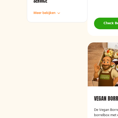
SERVICE
Meer bekijken
Check B
VEGAN BOR
De
Vegan Borr
borrelbox met 