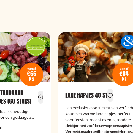
vanaf
vanaf
€66
€84
P.S
P.S
STANDAARD
LUXE HAPJES 40 ST
ES (60 STUKS)
Een exclusief assortiment van verfijnd
schaal eenvoudige
koude en warme luxe hapjes, perfect
oor een geslaagde
voor feesten, recepties en bijzondere
gelegenheden. Elegant opgemaakt en
Heeft u een voorkeur voor een tijdstip
al
rijk aan smaakcombinaties met vis,
Vermeld dit gerust bij de opmerkinge