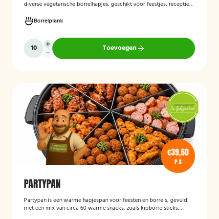
diverse vegetarische borrelhapjes, geschikt voor feestjes, recepties
en andere gelegenheden. De selectie bestaat uit verschillende
smaakvolle vegetarische snacks en biedt een afwisselend
Borrelplank
assortiment voor gasten die geen vlees eten.
Toevoegen
€39,60
P.S
PARTYPAN
Partypan
is een warme hapjespan voor feesten en borrels, gevuld
met een mix van circa 60 warme snacks, zoals kipborrelsticks,
gehaktballetjes en kipspiesjes. De partypan wordt kant-en-klaar