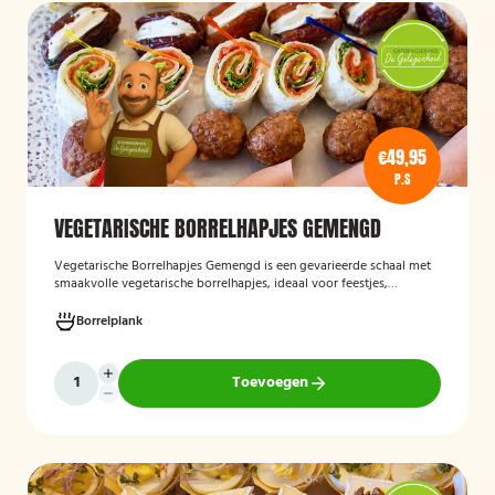
€49,95
P.S
VEGETARISCHE BORRELHAPJES GEMENGD
Vegetarische Borrelhapjes Gemengd
is een gevarieerde schaal met
smaakvolle vegetarische borrelhapjes, ideaal voor feestjes,
recepties en borrels. De hapjes worden vers bereid en bieden een
feestelijke mix van vegetarische lekkernijen die geschikt zijn voor
Borrelplank
zowel vegetariërs als andere gasten.
Toevoegen