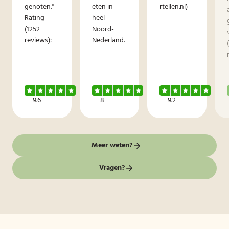
genoten."
eten in
rtellen.nl)
Rating
heel
(1252
Noord-
reviews):
Nederland.
9.6
8
9.2
Meer weten?
Vragen?