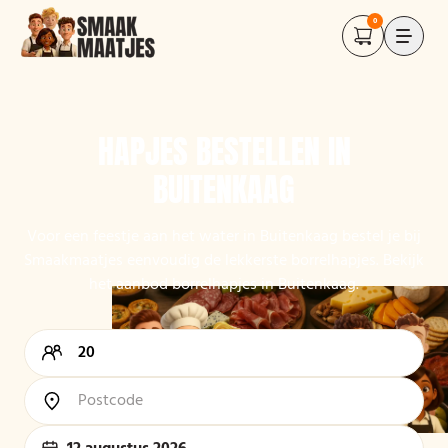
0
HAPJES BESTELLEN IN
BUITENKAAG
Voor een feestje aan het water in Buitenkaag bestel je bij
Smaakmaatjes eenvoudig de lekkerste borrelhapjes. Bekijk
het aanbod borrelhapjes in Buitenkaag.