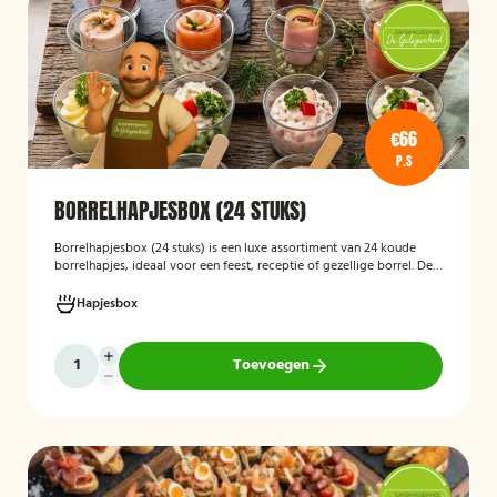
€66
P.S
BORRELHAPJESBOX (24 STUKS)
Borrelhapjesbox (24 stuks
)
is een luxe assortiment van 24 koude
borrelhapjes, ideaal voor een feest, receptie of gezellige borrel. De
box bevat onder andere amuses met rauwe ham en meloen,
zalmrolletjes, brie met notenmelange en vitello tonato, verzorgd
Hapjesbox
gepresenteerd en direct klaar om te serveren.
Toevoegen