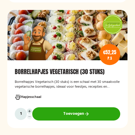
€52,25
P.S
BORRELHAPJES VEGETARISCH (30 STUKS)
Borrelhapjes Vegetarisch (30 stuks)
is een schaal met 30 smaakvolle
vegetarische borrelhapjes, ideaal voor feestjes, recepties en
bijeenkomsten. De hapjes zijn vers bereid en bieden een gevarieerde
selectie die geschikt is voor vegetariërs, zodat gasten kunnen
Hapjesschaal
genieten van een feestelijke en veelzijdige borrelervaring.
Toevoegen