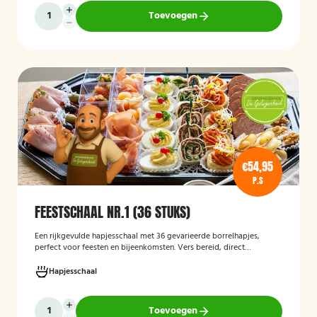
Toevoegen
€54,95
P.S
FEESTSCHAAL NR.1 (36 STUKS)
Een rijkgevulde hapjesschaal met 36 gevarieerde borrelhapjes,
perfect voor feesten en bijeenkomsten. Vers bereid, direct
serveerklaar en geschikt voor diverse gelegenheden.
Hapjesschaal
Toevoegen