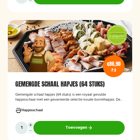
€86,90
P.S
GEMENGDE SCHAAL HAPJES (64 STUKS)
Gemengde schaal hapjes (64 stuks)
is een royaal gevulde
hapjesschaal met een gevarieerde selectie koude borrelhapjes. De
schaal biedt voor ieder wat wils en is ideaal voor verjaardagen,
recepties, bedrijfsborrels en andere feestelijke gelegenheden. Met
Hapjesschaal
64 hapjes is deze schaal geschikt om een grotere groep gasten te
voorzien van smakelijke en gevarieerde snacks.
Toevoegen