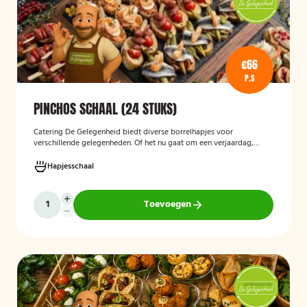
€66
P.S
PINCHOS SCHAAL (24 STUKS)
Catering De Gelegenheid biedt diverse borrelhapjes voor
verschillende gelegenheden. Of het nu gaat om een verjaardag,
receptie of andere bijeenkomst, wij verzorgen passende hapjes.
Hieronder ziet u een selectie uit ons aanbod. De Poncho's schaal is
Hapjesschaal
geschikt voor maximaal 6 personen
Toevoegen