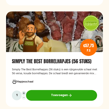
€57,75
P.S
SIMPLY THE BEST BORRELHAPJES (56 STUKS)
Simply The Best Borrelhapjes (56 stuks)
is een rijkgevulde schaal met
56 verse, koude borrelhapjes. De schaal biedt een gevarieerde mix
van feestelijke hapjes en is ideaal voor verjaardagen, bedrijfsborrels,
recepties en andere bijeenkomsten. De hapjes worden kant-en-klaar
Hapjesschaal
geleverd, zodat u zonder voorbereiding uw gasten kunt trakteren op
een smakelijke en verzorgde borrelplank.
Toevoegen