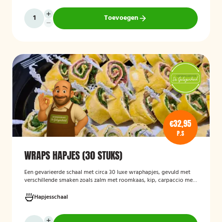
Toevoegen
€32,95
P.S
WRAPS HAPJES (30 STUKS)
Een gevarieerde schaal met circa 30 luxe wraphapjes, gevuld met
verschillende smaken zoals zalm met roomkaas, kip, carpaccio met
rucola en pijnboompitten, en hummus met zongedroogde tomaat.
Ideaal als borrelhapje voor feestjes, recepties of zakelijke
Hapjesschaal
bijeenkomsten. De wraps zijn vers bereid en aantrekkelijk
gepresenteerd op een serveerschaal.