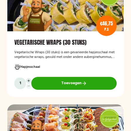
€46,75
P.S
VEGETARISCHE WRAPS (30 STUKS)
Vegetarische Wraps (30 stuks)
is een gevarieerde hapjesschaal met
vegetarische wraps, gevuld met onder andere auberginehummus,
feta, gegrilde groenten, noten, guacamole en kidneybonen. Een
smaakvolle en kleurrijke keuze voor borrels, feesten of zakelijke
Hapjesschaal
bijeenkomsten, geschikt voor gasten die vegetarisch eten.
Toevoegen