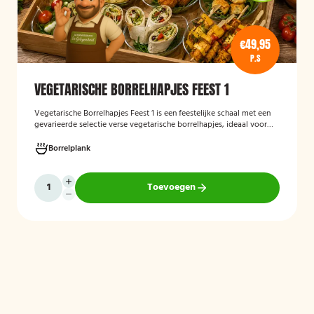
€49,95
P.S
VEGETARISCHE BORRELHAPJES FEEST 1
Vegetarische Borrelhapjes Feest 1
is een feestelijke schaal met een
gevarieerde selectie verse vegetarische borrelhapjes, ideaal voor
verjaardagen, recepties en andere bijeenkomsten. De hapjes worden
vers bereid en verzorgd gepresenteerd, zodat gasten kunnen
Borrelplank
genieten van een smaakvolle en volledig vegetarische
borrelervaring.
Toevoegen