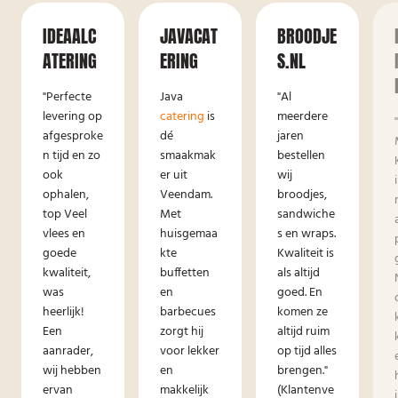
IDEAALC
JAVACAT
BROODJE
ATERING
ERING
S.NL
"Perfecte
Java
"Al
levering op
catering
is
meerdere
afgesproke
dé
jaren
n tijd en zo
smaakmak
bestellen
ook
er uit
wij
ophalen,
Veendam.
broodjes,
top Veel
Met
sandwiche
vlees en
huisgemaa
s en wraps.
goede
kte
Kwaliteit is
kwaliteit,
buffetten
als altijd
was
en
goed. En
heerlijk!
barbecues
komen ze
Een
zorgt hij
altijd ruim
aanrader,
voor lekker
op tijd alles
wij hebben
en
brengen."
ervan
makkelijk
(Klantenve