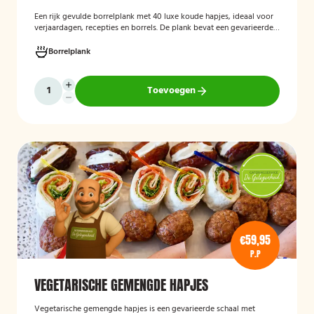
Een rijk gevulde borrelplank met 40 luxe koude hapjes, ideaal voor
verjaardagen, recepties en borrels. De plank bevat een gevarieerde
selectie verfijnde feesthapjes die kant-en-klaar worden geleverd en
stijlvol worden gepresenteerd, zodat je gasten direct kunnen
Borrelplank
genieten.
Toevoegen
€59,95
P.P
VEGETARISCHE GEMENGDE HAPJES
Vegetarische gemengde hapjes
is een gevarieerde schaal met