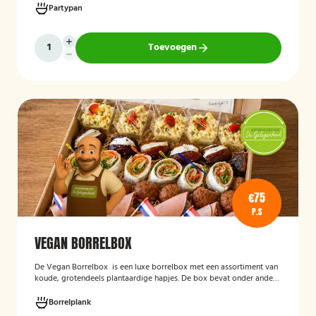
geleverd en hoeft alleen nog verwarmd te worden, waardoor het
Partypan
een eenvoudige en praktische cateringoplossing is voor
verjaardagen, jubilea, bedrijfsfeesten en andere bijeenkomsten.
Toevoegen
€75
P.S
VEGAN BORRELBOX
De
Vegan Borrelbox
is een luxe borrelbox met een assortiment van
koude, grotendeels plantaardige hapjes. De box bevat onder andere
wraps met hummus, pinchos met vegan roomkaas en geroosterde
groenten, crostini’s en andere smaakvolle borrelhapjes die direct
Borrelplank
serveerklaar zijn voor een feest, borrel of bijeenkomst.