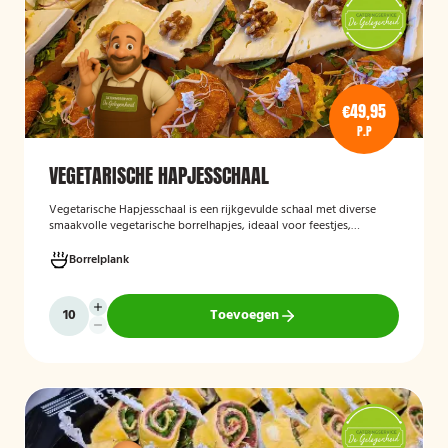
€49,95
P.P
VEGETARISCHE HAPJESSCHAAL
Vegetarische Hapjesschaa
l
is een rijkgevulde schaal met diverse
smaakvolle vegetarische borrelhapjes, ideaal voor feestjes,
recepties, vergaderingen en andere bijeenkomsten. De schaal biedt
een gevarieerde selectie van vegetarische lekkernijen die direct
Borrelplank
klaar zijn om te serveren en geschikt zijn voor gasten die bewust of
volledig vegetarisch eten.
Toevoegen