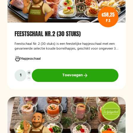
€58,25
P.S
FEESTSCHAAL NR.2 (30 STUKS)
Feestschaal Nr. 2 (30 stuks)
is een feestelijke hapjesschaal met een
gevarieerde selectie koude borrelhapjes, geschikt voor ongeveer 30
stuks. De schaal is bedoeld voor borrels, verjaardagen en andere
feestelijke gelegenheden en biedt een gemakkelijke, kant-en-klare
Hapjesschaal
oplossing voor het serveren van smakelijke hapjes aan uw gasten.
Toevoegen