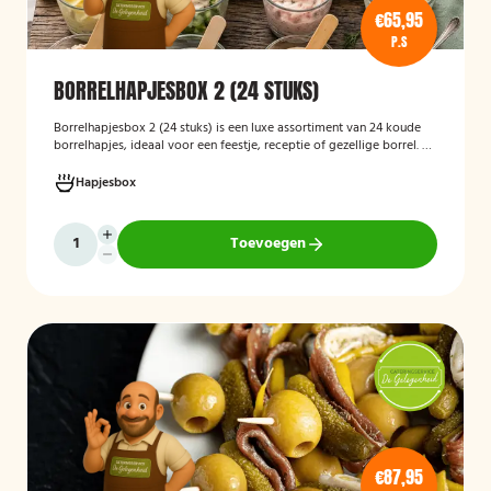
€65,95
P.S
BORRELHAPJESBOX 2 (24 STUKS)
Borrelhapjesbox 2 (24 stuks) is een luxe assortiment van 24 koude
borrelhapjes, ideaal voor een feestje, receptie of gezellige borrel. De
box bevat een gevarieerde selectie verfijnde hapjes die kant-en-
klaar worden geleverd, zodat u uw gasten eenvoudig kunt trakteren
Hapjesbox
op een smaakvolle en feestelijke borrelervaring.
Toevoegen
€87,95