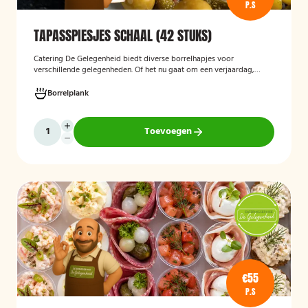
P.S
TAPASSPIESJES SCHAAL (42 STUKS)
Catering De Gelegenheid biedt diverse borrelhapjes voor
verschillende gelegenheden. Of het nu gaat om een verjaardag,
receptie of andere bijeenkomst, wij verzorgen passende hapjes.
Hieronder ziet u een selectie uit ons aanbod. De tapasspiesjesschaal
Borrelplank
is geschikt voor maximaal 6 personen.
Toevoegen
€55
P.S