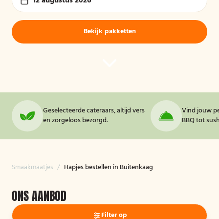
12 augustus 2026
Bekijk pakketten
Geselecteerde cateraars, altijd vers
Vind jouw pe
en zorgeloos bezorgd.
BBQ tot sushi
Smaakmaatjes
/
Hapjes bestellen in Buitenkaag
ONS AANBOD
Filter op