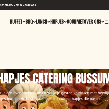
Cateraars. Vers & Zorgeloos.
BUFFET
BBQ
LUNCH
HAPJES
GOURMET
OVER ONS
☰
HAPJES CATERING BUSSU
r je een event in Bussum en wil je je gasten verrassen met heerlij
es bundelt de beste cateraars. Kies direct hapjes die passen bij j