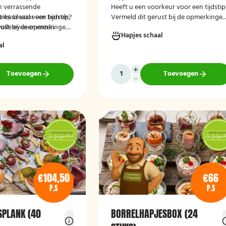
n verrassende
Heeft u een voorkeur voor een tijdstip
s. Ideaal voor borrels,
rkeur voor een tijdstip?
Vermeld dit gerust bij de opmerkinge
lvolle evenementen.
rust bij de opmerkingen
tijdens het afrekenen.
Hapjes schaal
ekenen.
al
Toevoegen
Toevoegen
€104,50
€66
P.S
P.S
SPLANK (40
BORRELHAPJESBOX (24