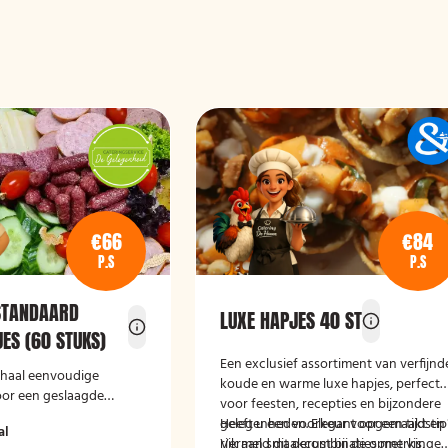
€66
€84
P.S
P.S
STANDAARD
LUXE HAPJES 40 ST
ES (60 STUKS)
Een exclusief assortiment van verfijnd
schaal eenvoudige
koude en warme luxe hapjes, perfect
oor een geslaagde
voor feesten, recepties en bijzondere
gelegenheden. Elegant opgemaakt en
Heeft u een voorkeur voor een tijdstip
al
rijk aan smaakcombinaties met vis,
Vermeld dit gerust bij de opmerkinge