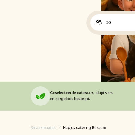
Geselecteerde cateraars, altijd vers
en zorgeloos bezorgd.
Smaakmaatjes
/
Hapjes catering Bussum