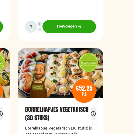
wat wils en is ideaal voor verjaardagen,
recepties, bedrijfsborrels en andere
feestelijke gelegenheden. Met 64
hapjes is deze schaal geschikt om een
grotere groep gasten te voorzien van
Toevoegen
smakelijke en gevarieerde snacks.
€52,25
P.S
BORRELHAPJES VEGETARISCH
(30 STUKS)
Borrelhapjes Vegetarisch (30 stuks)
is