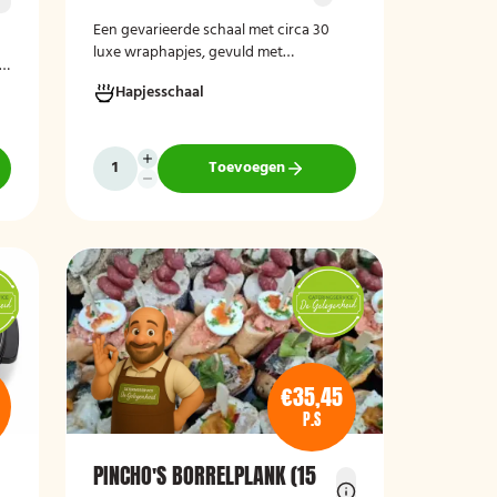
Een gevarieerde schaal met circa 30
luxe wraphapjes, gevuld met
s,
verschillende smaken zoals zalm met
Hapjesschaal
roomkaas, kip, carpaccio met rucola en
pijnboompitten, en hummus met
zongedroogde tomaat. Ideaal als
borrelhapje voor feestjes, recepties of
Toevoegen
zakelijke bijeenkomsten. De wraps zijn
r
vers bereid en aantrekkelijk
gepresenteerd op een serveerschaal.
€35,45
P.S
PINCHO'S BORRELPLANK (15