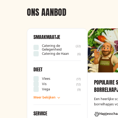
ONS AANBOD
SMAAKMAATJE
Catering de
(
22
)
Gelegenheid
Catering de Haan
(
6
)
DIEET
Vlees
(
17
)
POPULAIRE 
Vis
(
12
)
BORRELHAPJ
Vega
(
9
)
Meer bekijken
Een heerlijke 
borrelhapjes v
avond!
SERVICE
Hapjesscha