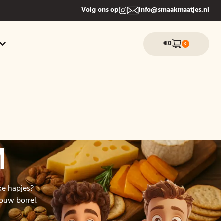
Volg ons op
info@smaakmaatjes.nl
€0
0
M
ke hapjes?
ouw borrel.