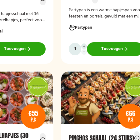
Partypan
is een warme hapjespan voo
e hapjesschaal met 36
feesten en borrels, gevuld met een mi
relhapjes, perfect voor
van circa 60 warme snacks, zoals
enkomsten. Vers bereid,
Partypan
kipborrelsticks, gehaktballetjes en
al
laar en geschikt voor
kipspiesjes. De partypan wordt kant-
nheden.
en-klaar geleverd en hoeft alleen nog
verwarmd te worden, waardoor het
Toevoegen
Toevoegen
een eenvoudige en praktische
cateringoplossing is voor verjaardage
jubilea, bedrijfsfeesten en andere
bijeenkomsten.
€55
€66
P.S
P.S
LHAPJES (30
PINCHOS SCHAAL (24 STUKS)