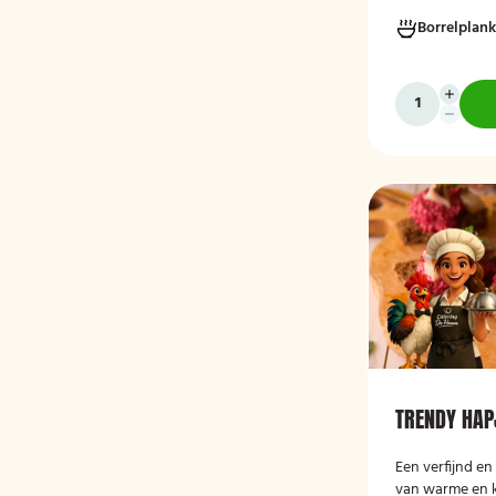
koude, grotend
Borrelplank
hapjes. De box
wraps met hum
vegan roomkaa
groenten, crost
smaakvolle borr
serveerklaar zij
of bijeenkomst
TRENDY HAP
Een verfijnd en
van warme en k