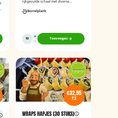
rijkgevulde schaal met diverse
?
smaakvolle vegetarische borrelhapjes,
n
Borrelplank
ideaal voor feestjes, recepties,
vergaderingen en andere
bijeenkomsten. De schaal biedt een
gevarieerde selectie van vegetarische
lekkernijen die direct klaar zijn om te
serveren en geschikt zijn voor gasten
Toevoegen
die bewust of volledig vegetarisch
eten.
€32,95
P.S
WRAPS HAPJES (30 STUKS)