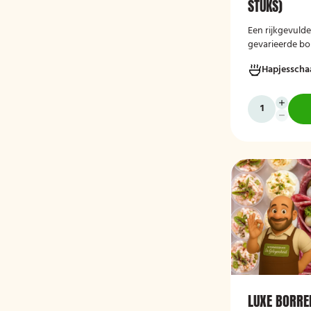
STUKS)
Een rijkgevuld
gevarieerde bor
feesten en bije
Hapjesscha
direct serveerk
diverse gelege
LUXE BORRE