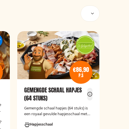
€86,90
P.S
GEMENGDE SCHAAL HAPJES
(64 STUKS)
e
Gemengde schaal hapjes (64 stuks)
is
een royaal gevulde hapjesschaal met
een gevarieerde selectie koude
?
Hapjesschaal
borrelhapjes. De schaal biedt voor ieder
n