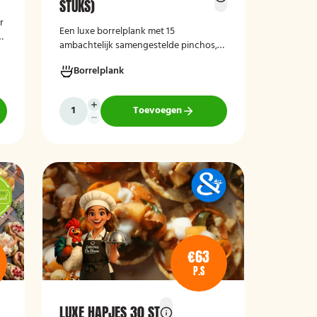
STUKS)
r
Een luxe borrelplank met 15
x
ambachtelijk samengestelde pinchos,
perfect als stijlvolle en smaakvolle
Borrelplank
aanvulling op iedere borrel of
feestelijke gelegenheid.
Toevoegen
n,
€63
P.S
LUXE HAPJES 30 ST