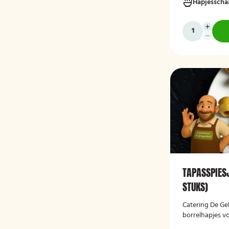
Hapjesscha
gelegenheden e
op locatie gese
TAPASSPIES
STUKS)
Catering De Ge
borrelhapjes vo
gelegenheden. 