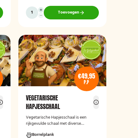
,
vegan roomkaas en geroosterde
groenten, crostini’s en andere
Toevoegen
smaakvolle borrelhapjes die direct
serveerklaar zijn voor een feest, borrel
of bijeenkomst.
€49,95
P.P
VEGETARISCHE
HAPJESSCHAAL
Vegetarische Hapjesschaa
l
is een
rijkgevulde schaal met diverse
smaakvolle vegetarische borrelhapjes,
Borrelplank
De
ideaal voor feestjes, recepties,