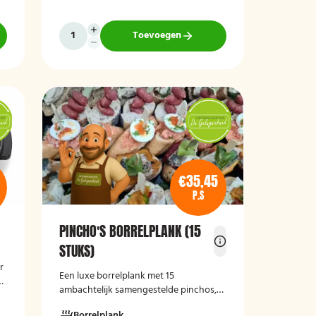
pijnboompitten, en hummus met
zongedroogde tomaat. Ideaal als
borrelhapje voor feestjes, recepties of
Toevoegen
zakelijke bijeenkomsten. De wraps zijn
r
vers bereid en aantrekkelijk
gepresenteerd op een serveerschaal.
€35,45
P.S
PINCHO'S BORRELPLANK (15
STUKS)
r
Een luxe borrelplank met 15
x
ambachtelijk samengestelde pinchos,
perfect als stijlvolle en smaakvolle
Borrelplank