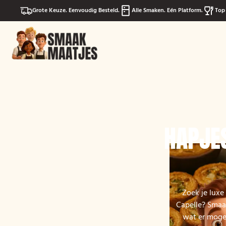
Grote Keuze. Eenvoudig Besteld.
Alle Smaken. Eén Platform.
Top 
HAPJES
Zoek je luxe
Capelle? Smaak
wat er mogel