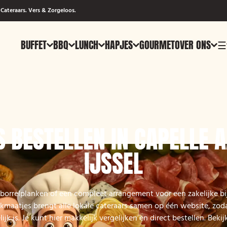
Cateraars. Vers & Zorgeloos.
BUFFET
BBQ
LUNCH
HAPJES
GOURMET
OVER ONS
☰
 BESTELLEN IN CAPELLE 
IJSSEL
 borrelplanken of een compleet arrangement voor een zakelijke b
maatjes brengt alle lokale cateraars samen op één website, zodat
ijk is. Je kunt hier makkelijk vergelijken en direct bestellen. Beki