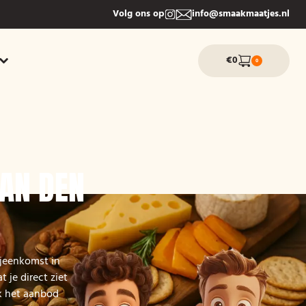
Volg ons op
info@smaakmaatjes.nl
€0
0
AAN DEN
ijeenkomst in
 je direct ziet
jk het aanbod