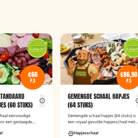
€66
€86,90
P.S
P.S
STANDAARD
GEMENGDE SCHAAL HAPJES
ES (60 STUKS)
(64 STUKS)
schaal eenvoudige
Gemengde schaal hapjes (64 stuks)
is
oor een geslaagde
een royaal gevulde hapjesschaal met
een gevarieerde selectie koude
al
Hapjesschaal
borrelhapjes. De schaal biedt voor ied