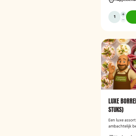
direct serveerk
diverse gelege
LUXE BORRE
STUKS)
Een luxe assor
ambachtelijk b
borrelhapjes, p