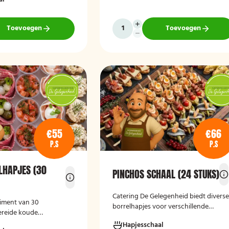
laar en geschikt voor
kipspiesjes. De partypan wordt kant-
nheden.
en-klaar geleverd en hoeft alleen nog
verwarmd te worden, waardoor het
Toevoegen
Toevoegen
een eenvoudige en praktische
cateringoplossing is voor verjaardage
jubilea, bedrijfsfeesten en andere
bijeenkomsten.
€55
€66
P.S
P.S
LHAPJES (30
PINCHOS SCHAAL (24 STUKS)
Catering De Gelegenheid biedt divers
timent van 30
borrelhapjes voor verschillende
ereide koude
gelegenheden. Of het nu gaat om een
erfect voor feestelijke
Hapjesschaal
verjaardag, receptie of andere