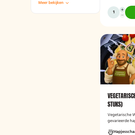
Meer bekijken
VEGETARISC
STUKS)
Vegetarische W
gevarieerde ha
vegetarische w
Hapjesscha
andere auberg