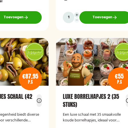
al
n eenvoudig thuis of
bijeenkomst, wij verzorgen passende
rveerd.
hapjes. Hieronder ziet u een selectie ui
ons aanbod. De Poncho's schaal is
Toevoegen
Toevoegen
geschikt voor maximaal 6 personen
€87,95
€55
P.S
P.S
JES SCHAAL (42
LUXE BORRELHAPJES 2 (35
STUKS)
legenheid biedt diverse
Een luxe schaal met 35 smaakvolle
or verschillende
koude borrelhapjes, ideaal voor
Of het nu gaat om een
feestelijke gelegenheden en borrels.