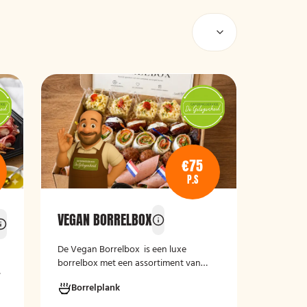
€75
P.S
VEGAN BORRELBOX
De
Vegan Borrelbox
is een luxe
borrelbox met een assortiment van
koude, grotendeels plantaardige
Borrelplank
hapjes. De box bevat onder andere
er
wraps met hummus, pinchos met