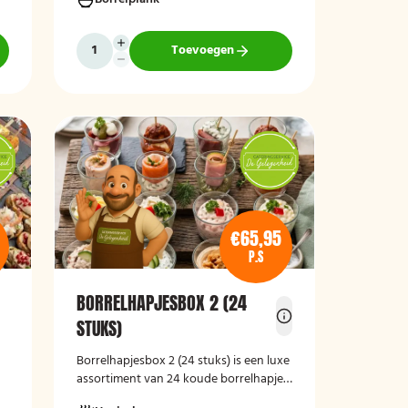
aanvulling op iedere borrel of
feestelijke gelegenheid.
Toevoegen
n,
€65,95
P.S
BORRELHAPJESBOX 2 (24
STUKS)
e
Borrelhapjesbox 2 (24 stuks) is een luxe
assortiment van 24 koude borrelhapjes,
ideaal voor een feestje, receptie of