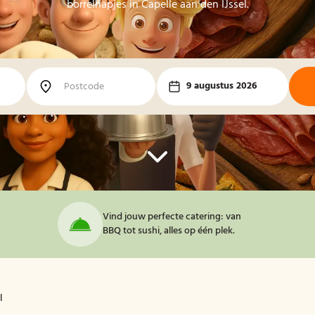
borrelhapjes in Capelle aan den IJssel.
9 augustus 2026
Vind jouw perfecte catering: van
BBQ tot sushi, alles op één plek.
l