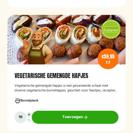
€59,95
P.P
VEGETARISCHE GEMENGDE HAPJES
Vegetarische gemengde hapjes
is een gevarieerde schaal met
diverse vegetarische borrelhapjes, geschikt voor feestjes, recepties
en andere gelegenheden. De selectie bestaat uit verschillende
smaakvolle vegetarische snacks en biedt een afwisselend
Borrelplank
assortiment voor gasten die geen vlees eten.
Toevoegen