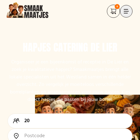
0
HAPJES CATERING DE LIER
Organiseer je een bijeenkomst of receptie in De Lier en
zoek je kwalitatieve hapjes? Smaakmaatjes brengt alle
lokale specialisten uit het Westland samen in één helder
overzicht. Zo vergelijk je moeiteloos verschillende
borrelplanken en arrangementen voor jouw gasten. Kies
direct hapjes die passen bij jouw borrel.