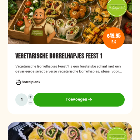
€49,95
P.S
VEGETARISCHE BORRELHAPJES FEEST 1
Vegetarische Borrelhapjes Feest 1
is een feestelijke schaal met een
gevarieerde selectie verse vegetarische borrelhapjes, ideaal voor
verjaardagen, recepties en andere bijeenkomsten. De hapjes worden
vers bereid en verzorgd gepresenteerd, zodat gasten kunnen
Borrelplank
genieten van een smaakvolle en volledig vegetarische
borrelervaring.
Toevoegen