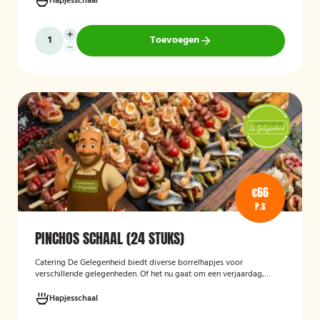
Hapjesschaal
Toevoegen
€66
P.S
PINCHOS SCHAAL (24 STUKS)
Catering De Gelegenheid biedt diverse borrelhapjes voor
verschillende gelegenheden. Of het nu gaat om een verjaardag,
receptie of andere bijeenkomst, wij verzorgen passende hapjes.
Hieronder ziet u een selectie uit ons aanbod. De Poncho's schaal is
Hapjesschaal
geschikt voor maximaal 6 personen