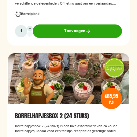
verschillende gelegenheden. Of het nu gaat om een verjaardag,
receptie of andere bijeenkomst, wij verzorgen passende hapjes.
Hieronder ziet u een selectie uit ons aanbod. De tapasspiesjesschaal
Borrelplank
is geschikt voor maximaal 6 personen.
Toevoegen
€65,95
P.S
BORRELHAPJESBOX 2 (24 STUKS)
Borrelhapjesbox 2 (24 stuks) is een luxe assortiment van 24 koude
borrelhapjes, ideaal voor een feestje, receptie of gezellige borrel. De
box bevat een gevarieerde selectie verfijnde hapjes die kant-en-