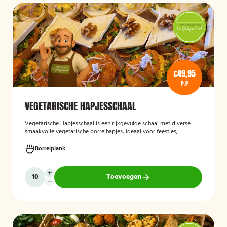
€49,95
P.P
VEGETARISCHE HAPJESSCHAAL
Vegetarische Hapjesschaa
l
is een rijkgevulde schaal met diverse
smaakvolle vegetarische borrelhapjes, ideaal voor feestjes,
recepties, vergaderingen en andere bijeenkomsten. De schaal biedt
een gevarieerde selectie van vegetarische lekkernijen die direct
Borrelplank
klaar zijn om te serveren en geschikt zijn voor gasten die bewust of
volledig vegetarisch eten.
Toevoegen