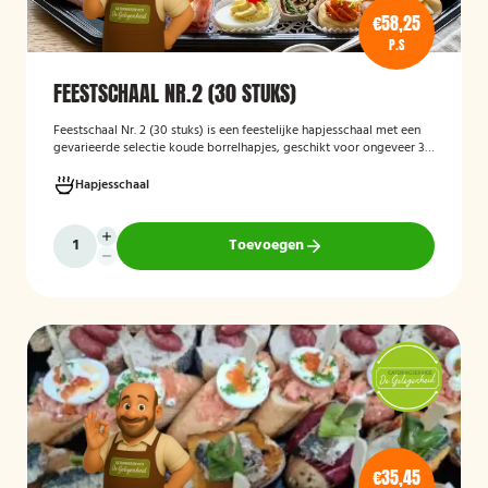
€58,25
P.S
FEESTSCHAAL NR.2 (30 STUKS)
Feestschaal Nr. 2 (30 stuks)
is een feestelijke hapjesschaal met een
gevarieerde selectie koude borrelhapjes, geschikt voor ongeveer 30
stuks. De schaal is bedoeld voor borrels, verjaardagen en andere
feestelijke gelegenheden en biedt een gemakkelijke, kant-en-klare
Hapjesschaal
oplossing voor het serveren van smakelijke hapjes aan uw gasten.
Toevoegen
€35,45