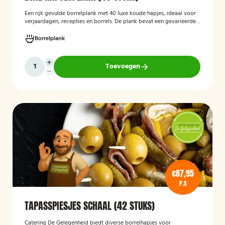
Een rijk gevulde borrelplank met 40 luxe koude hapjes, ideaal voor
verjaardagen, recepties en borrels. De plank bevat een gevarieerde
selectie verfijnde feesthapjes die kant-en-klaar worden geleverd en
stijlvol worden gepresenteerd, zodat je gasten direct kunnen
Borrelplank
genieten.
Toevoegen
€87,95
P.S
TAPASSPIESJES SCHAAL (42 STUKS)
Catering De Gelegenheid biedt diverse borrelhapjes voor