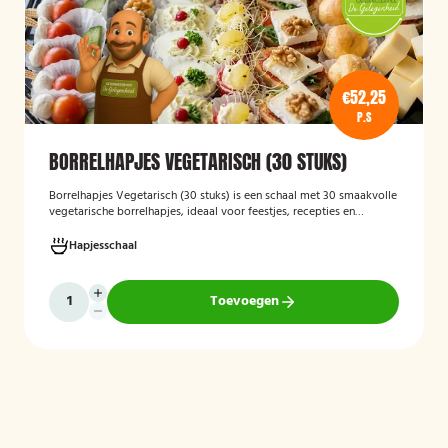
€52,25
P.S
BORRELHAPJES VEGETARISCH (30 STUKS)
Borrelhapjes Vegetarisch (30 stuks)
is een schaal met 30 smaakvolle
vegetarische borrelhapjes, ideaal voor feestjes, recepties en
bijeenkomsten. De hapjes zijn vers bereid en bieden een gevarieerde
selectie die geschikt is voor vegetariërs, zodat gasten kunnen
Hapjesschaal
genieten van een feestelijke en veelzijdige borrelervaring.
Toevoegen