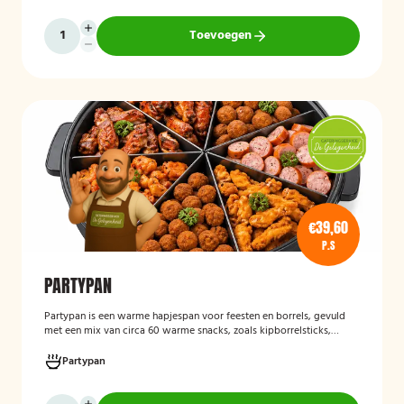
Toevoegen
€39,60
P.S
PARTYPAN
Partypan
is een warme hapjespan voor feesten en borrels, gevuld
met een mix van circa 60 warme snacks, zoals kipborrelsticks,
gehaktballetjes en kipspiesjes. De partypan wordt kant-en-klaar
geleverd en hoeft alleen nog verwarmd te worden, waardoor het
Partypan
een eenvoudige en praktische cateringoplossing is voor
verjaardagen, jubilea, bedrijfsfeesten en andere bijeenkomsten.