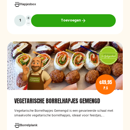
klaar worden geleverd, zodat u uw gasten eenvoudig kunt trakteren
Hapjesbox
op een smaakvolle en feestelijke borrelervaring.
Toevoegen
€49,95
P.S
VEGETARISCHE BORRELHAPJES GEMENGD
Vegetarische Borrelhapjes Gemengd
is een gevarieerde schaal met
smaakvolle vegetarische borrelhapjes, ideaal voor feestjes,
recepties en borrels. De hapjes worden vers bereid en bieden een
feestelijke mix van vegetarische lekkernijen die geschikt zijn voor
Borrelplank
zowel vegetariërs als andere gasten.