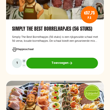
€57,75
P.S
SIMPLY THE BEST BORRELHAPJES (56 STUKS)
Simply The Best Borrelhapjes (56 stuks)
is een rijkgevulde schaal met
56 verse, koude borrelhapjes. De schaal biedt een gevarieerde mix
van feestelijke hapjes en is ideaal voor verjaardagen, bedrijfsborrels,
recepties en andere bijeenkomsten. De hapjes worden kant-en-klaar
Hapjesschaal
geleverd, zodat u zonder voorbereiding uw gasten kunt trakteren op
een smakelijke en verzorgde borrelplank.
Toevoegen