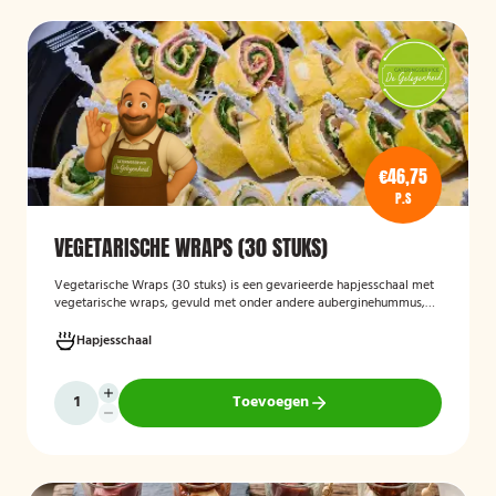
€46,75
P.S
VEGETARISCHE WRAPS (30 STUKS)
Vegetarische Wraps (30 stuks)
is een gevarieerde hapjesschaal met
vegetarische wraps, gevuld met onder andere auberginehummus,
feta, gegrilde groenten, noten, guacamole en kidneybonen. Een
smaakvolle en kleurrijke keuze voor borrels, feesten of zakelijke
Hapjesschaal
bijeenkomsten, geschikt voor gasten die vegetarisch eten.
Toevoegen