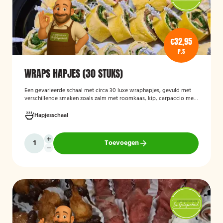
€32,95
P.S
WRAPS HAPJES (30 STUKS)
Een gevarieerde schaal met circa 30 luxe wraphapjes, gevuld met
verschillende smaken zoals zalm met roomkaas, kip, carpaccio met
rucola en pijnboompitten, en hummus met zongedroogde tomaat.
Ideaal als borrelhapje voor feestjes, recepties of zakelijke
Hapjesschaal
bijeenkomsten. De wraps zijn vers bereid en aantrekkelijk
gepresenteerd op een serveerschaal.
Toevoegen