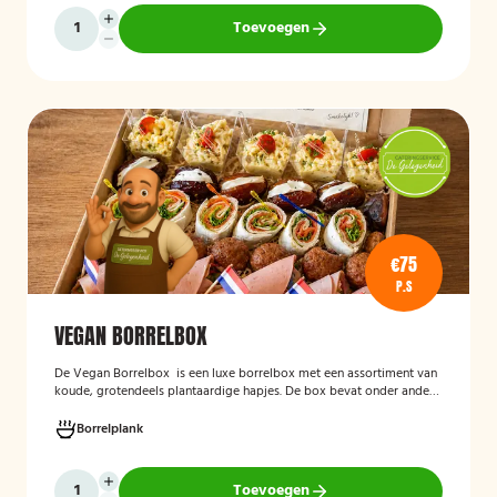
Toevoegen
€75
P.S
VEGAN BORRELBOX
De
Vegan Borrelbox
is een luxe borrelbox met een assortiment van
koude, grotendeels plantaardige hapjes. De box bevat onder andere
wraps met hummus, pinchos met vegan roomkaas en geroosterde
groenten, crostini’s en andere smaakvolle borrelhapjes die direct
Borrelplank
serveerklaar zijn voor een feest, borrel of bijeenkomst.
Toevoegen