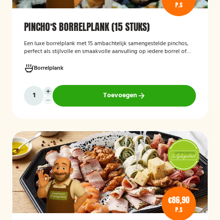
P.S
PINCHO'S BORRELPLANK (15 STUKS)
Een luxe borrelplank met 15 ambachtelijk samengestelde pinchos,
perfect als stijlvolle en smaakvolle aanvulling op iedere borrel of
feestelijke gelegenheid.
Borrelplank
Toevoegen
€86,90
P.S