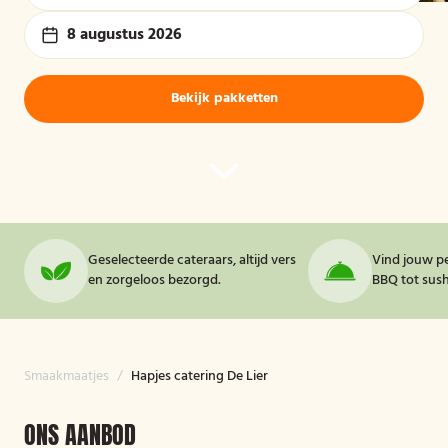
8 augustus 2026
Bekijk pakketten
Geselecteerde cateraars, altijd vers
Vind jouw pe
en zorgeloos bezorgd.
BBQ tot sushi
Smaakmaatjes
/
Hapjes catering De Lier
ONS AANBOD