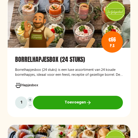
€66
P.S
BORRELHAPJESBOX (24 STUKS)
Borrelhapjesbox (24 stuks
)
is een luxe assortiment van 24 koude
borrelhapjes, ideaal voor een feest, receptie of gezellige borrel. De
box bevat onder andere amuses met rauwe ham en meloen,
zalmrolletjes, brie met notenmelange en vitello tonato, verzorgd
Hapjesbox
gepresenteerd en direct klaar om te serveren.
Toevoegen