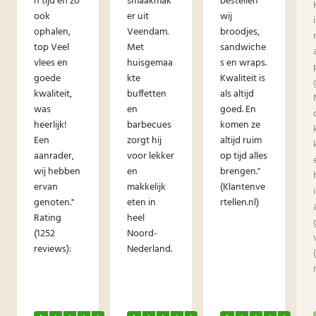
n tijd en zo
smaakmak
bestellen
ook
er uit
wij
ophalen,
Veendam.
broodjes,
top Veel
Met
sandwiche
vlees en
huisgemaa
s en wraps.
goede
kte
Kwaliteit is
kwaliteit,
buffetten
als altijd
was
en
goed. En
heerlijk!
barbecues
komen ze
Een
zorgt hij
altijd ruim
aanrader,
voor lekker
op tijd alles
wij hebben
en
brengen."
ervan
makkelijk
(Klantenve
genoten."
eten in
rtellen.nl)
Rating
heel
(1252
Noord-
reviews):
Nederland.