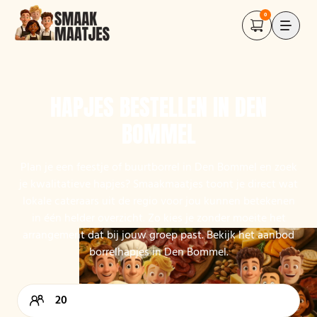
0
HAPJES BESTELLEN IN DEN
BOMMEL
Plan je een feestje of buurtborrel in Den Bommel en zoek
je kwalitatieve hapjes? Smaakmaatjes toont je direct wat
lokale cateraars uit de regio voor jou kunnen betekenen
in één helder overzicht. Zo kies je zonder moeite het
arrangement dat bij jouw groep past. Bekijk het aanbod
borrelhapjes in Den Bommel.