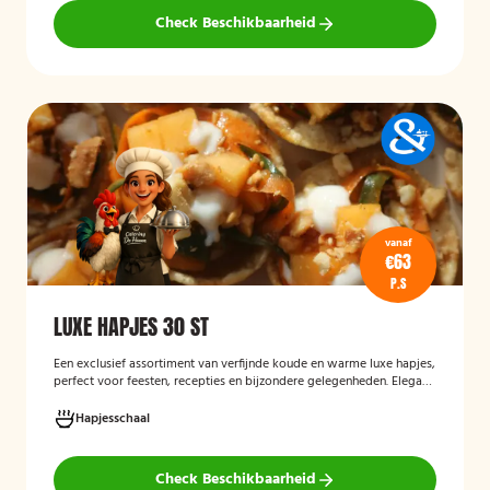
Check Beschikbaarheid
vanaf
€63
P.S
LUXE HAPJES 30 ST
Een exclusief assortiment van verfijnde koude en warme luxe hapjes,
perfect voor feesten, recepties en bijzondere gelegenheden. Elegant
opgemaakt en rijk aan smaakcombinaties met vis, vlees en verfijnde
garnituren.
Hapjesschaal
Check Beschikbaarheid