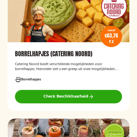
vanaf
€63,76
P.S
BORRELHAPJES (CATERING NOORD)
Catering Noord biedt verschillende mogelijkheden voor
borrelhapjes. Hieronder ziet u een greep uit onze mogelijkheden.
Hapjes verzorgd door Catering Noord voor uw verjaardag,
recepties of een andere gelegenheid.
Borrelhapjes
Check Beschikbaarheid