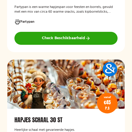
Partypan
is een warme hapjespan voor feesten en borrels, gevuld
met een mix van circa 60 warme snacks, zoals kipborrelsticks,
gehaktballetjes en kipspiesjes. De partypan wordt kant-en-klaar
geleverd en hoeft alleen nog verwarmd te worden, waardoor het
Partypan
een eenvoudige en praktische cateringoplossing is voor
verjaardagen, jubilea, bedrijfsfeesten en andere bijeenkomsten.
Check Beschikbaarheid
vanaf
€45
P.S
HAPJES SCHAAL 30 ST
Heerlijke schaal met gevarieerde hapjes.