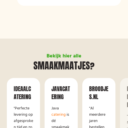
Bekijk hier alle
SMAAKMAATJES?
IDEAALC
JAVACAT
BROODJE
ATERING
ERING
S.NL
"Perfecte
Java
"Al
levering op
catering
is
meerdere
afgesproke
dé
jaren
n tijd en zo
smaakmak
bestellen