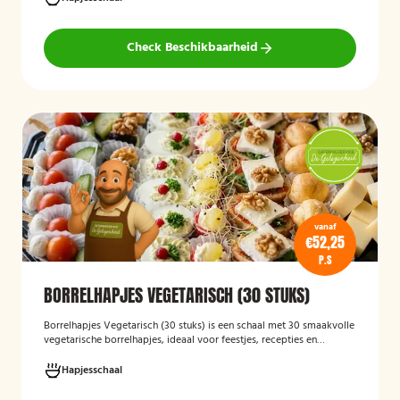
64 hapjes is deze schaal geschikt om een grotere groep gasten te
voorzien van smakelijke en gevarieerde snacks.
Check Beschikbaarheid
vanaf
€52,25
P.S
BORRELHAPJES VEGETARISCH (30 STUKS)
Borrelhapjes Vegetarisch (30 stuks)
is een schaal met 30 smaakvolle
vegetarische borrelhapjes, ideaal voor feestjes, recepties en
bijeenkomsten. De hapjes zijn vers bereid en bieden een gevarieerde
selectie die geschikt is voor vegetariërs, zodat gasten kunnen
Hapjesschaal
genieten van een feestelijke en veelzijdige borrelervaring.