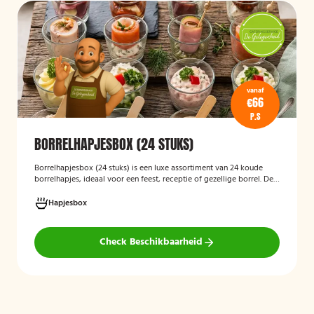
vanaf
€66
P.S
BORRELHAPJESBOX (24 STUKS)
Borrelhapjesbox (24 stuks
)
is een luxe assortiment van 24 koude
borrelhapjes, ideaal voor een feest, receptie of gezellige borrel. De
box bevat onder andere amuses met rauwe ham en meloen,
zalmrolletjes, brie met notenmelange en vitello tonato, verzorgd
Hapjesbox
gepresenteerd en direct klaar om te serveren.
Check Beschikbaarheid