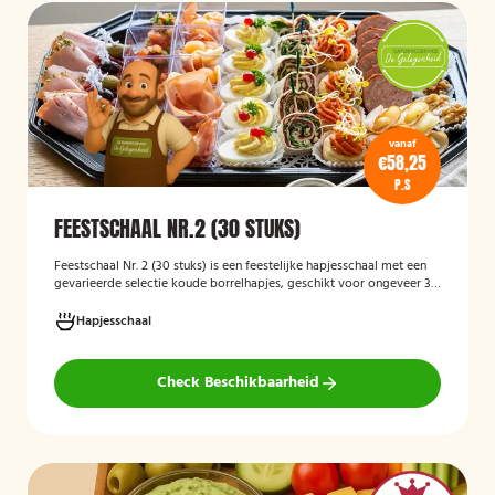
vanaf
€58,25
P.S
FEESTSCHAAL NR.2 (30 STUKS)
Feestschaal Nr. 2 (30 stuks)
is een feestelijke hapjesschaal met een
gevarieerde selectie koude borrelhapjes, geschikt voor ongeveer 30
stuks. De schaal is bedoeld voor borrels, verjaardagen en andere
feestelijke gelegenheden en biedt een gemakkelijke, kant-en-klare
Hapjesschaal
oplossing voor het serveren van smakelijke hapjes aan uw gasten.
Check Beschikbaarheid