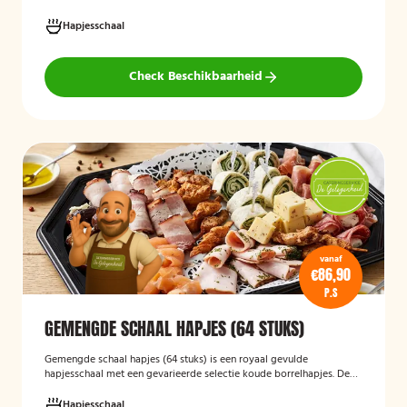
serveerklaar en geschikt voor diverse gelegenheden.
Hapjesschaal
Check Beschikbaarheid
vanaf
€86,90
P.S
GEMENGDE SCHAAL HAPJES (64 STUKS)
Gemengde schaal hapjes (64 stuks)
is een royaal gevulde
hapjesschaal met een gevarieerde selectie koude borrelhapjes. De
schaal biedt voor ieder wat wils en is ideaal voor verjaardagen,
recepties, bedrijfsborrels en andere feestelijke gelegenheden. Met
Hapjesschaal