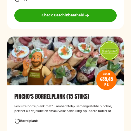
bijeenkomsten. De wraps zijn vers bereid en aantrekkelijk
gepresenteerd op een serveerschaal.
Check Beschikbaarheid
vanaf
€35,45
P.S
PINCHO'S BORRELPLANK (15 STUKS)
Een luxe borrelplank met 15 ambachtelijk samengestelde pinchos,
perfect als stijlvolle en smaakvolle aanvulling op iedere borrel of
feestelijke gelegenheid.
Borrelplank