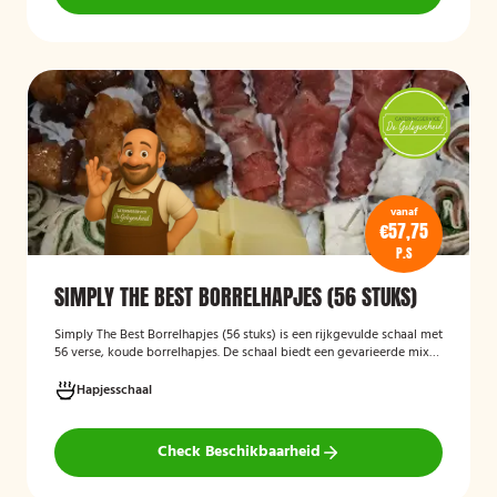
vanaf
€57,75
P.S
SIMPLY THE BEST BORRELHAPJES (56 STUKS)
Simply The Best Borrelhapjes (56 stuks)
is een rijkgevulde schaal met
56 verse, koude borrelhapjes. De schaal biedt een gevarieerde mix
van feestelijke hapjes en is ideaal voor verjaardagen, bedrijfsborrels,
recepties en andere bijeenkomsten. De hapjes worden kant-en-klaar
Hapjesschaal
geleverd, zodat u zonder voorbereiding uw gasten kunt trakteren op
een smakelijke en verzorgde borrelplank.
Check Beschikbaarheid