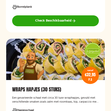
wraps met hummus, pinchos met vegan roomkaas en geroosterde
groenten, crostini’s en andere smaakvolle borrelhapjes die direct
Borrelplank
serveerklaar zijn voor een feest, borrel of bijeenkomst.
Check Beschikbaarheid
vanaf
€32,95
P.S
WRAPS HAPJES (30 STUKS)
Een gevarieerde schaal met circa 30 luxe wraphapjes, gevuld met
verschillende smaken zoals zalm met roomkaas, kip, carpaccio met
rucola en pijnboompitten, en hummus met zongedroogde tomaat.
Ideaal als borrelhapje voor feestjes, recepties of zakelijke
Hapjesschaal