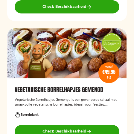
Check Beschikbaarheid
vanaf
€49,95
P.S
VEGETARISCHE BORRELHAPJES GEMENGD
Vegetarische Borrelhapjes Gemengd
is een gevarieerde schaal met
smaakvolle vegetarische borrelhapjes, ideaal voor feestjes,
recepties en borrels. De hapjes worden vers bereid en bieden een
feestelijke mix van vegetarische lekkernijen die geschikt zijn voor
Borrelplank
zowel vegetariërs als andere gasten.
Check Beschikbaarheid