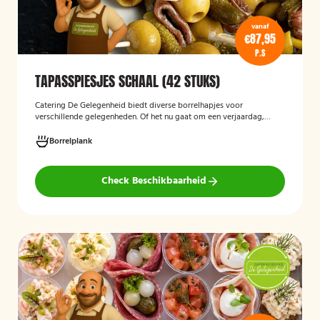
vanaf
€87,95
P.S
TAPASSPIESJES SCHAAL (42 STUKS)
Catering De Gelegenheid biedt diverse borrelhapjes voor
verschillende gelegenheden. Of het nu gaat om een verjaardag,
receptie of andere bijeenkomst, wij verzorgen passende hapjes.
Hieronder ziet u een selectie uit ons aanbod. De tapasspiesjesschaal
Borrelplank
is geschikt voor maximaal 6 personen.
Check Beschikbaarheid