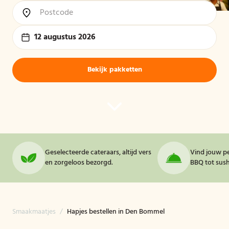
12 augustus 2026
Bekijk pakketten
Geselecteerde cateraars, altijd vers
Vind jouw pe
en zorgeloos bezorgd.
BBQ tot sushi
Smaakmaatjes
/
Hapjes bestellen in Den Bommel