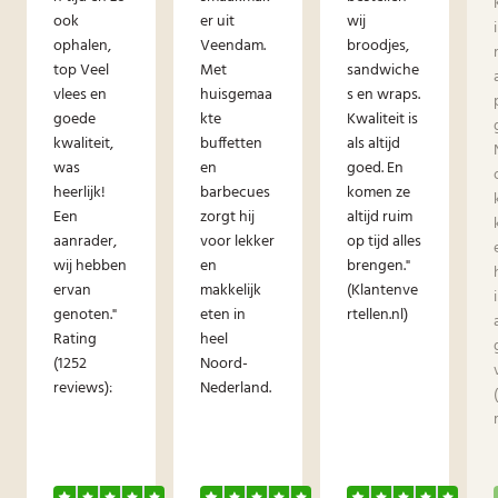
ook
er uit
wij
ophalen,
Veendam.
broodjes,
top Veel
Met
sandwiche
vlees en
huisgemaa
s en wraps.
goede
kte
Kwaliteit is
kwaliteit,
buffetten
als altijd
was
en
goed. En
heerlijk!
barbecues
komen ze
Een
zorgt hij
altijd ruim
aanrader,
voor lekker
op tijd alles
wij hebben
en
brengen."
ervan
makkelijk
(Klantenve
genoten."
eten in
rtellen.nl)
Rating
heel
(1252
Noord-
reviews):
Nederland.