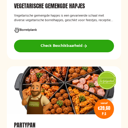
VEGETARISCHE GEMENGDE HAPJES
Vegetarische gemengde hapjes
is een gevarieerde schaal met
diverse vegetarische borrelhapjes, geschikt voor feestjes, recepties
en andere gelegenheden. De selectie bestaat uit verschillende
smaakvolle vegetarische snacks en biedt een afwisselend
Borrelplank
assortiment voor gasten die geen vlees eten.
Check Beschikbaarheid
vanaf
€39,60
P.S
PARTYPAN