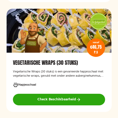
vanaf
€46,75
P.S
VEGETARISCHE WRAPS (30 STUKS)
Vegetarische Wraps (30 stuks)
is een gevarieerde hapjesschaal met
vegetarische wraps, gevuld met onder andere auberginehummus,
feta, gegrilde groenten, noten, guacamole en kidneybonen. Een
smaakvolle en kleurrijke keuze voor borrels, feesten of zakelijke
Hapjesschaal
bijeenkomsten, geschikt voor gasten die vegetarisch eten.
Check Beschikbaarheid