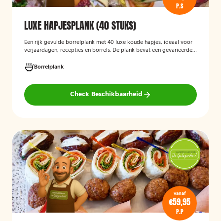
P.S
LUXE HAPJESPLANK (40 STUKS)
Een rijk gevulde borrelplank met 40 luxe koude hapjes, ideaal voor
verjaardagen, recepties en borrels. De plank bevat een gevarieerde
selectie verfijnde feesthapjes die kant-en-klaar worden geleverd en
stijlvol worden gepresenteerd, zodat je gasten direct kunnen
Borrelplank
genieten.
Check Beschikbaarheid
vanaf
€59,95
P.P