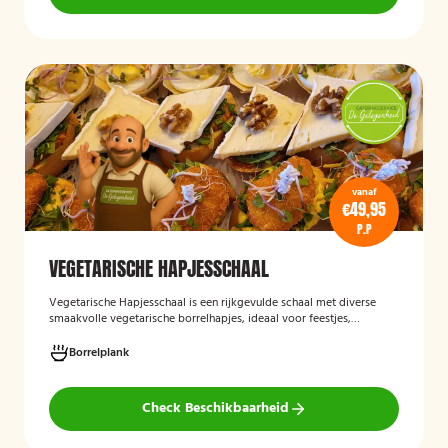
vanaf
€49,95
P.P
VEGETARISCHE HAPJESSCHAAL
Vegetarische Hapjesschaa
l
is een rijkgevulde schaal met diverse
smaakvolle vegetarische borrelhapjes, ideaal voor feestjes,
recepties, vergaderingen en andere bijeenkomsten. De schaal biedt
een gevarieerde selectie van vegetarische lekkernijen die direct
Borrelplank
klaar zijn om te serveren en geschikt zijn voor gasten die bewust of
volledig vegetarisch eten.
Check Beschikbaarheid