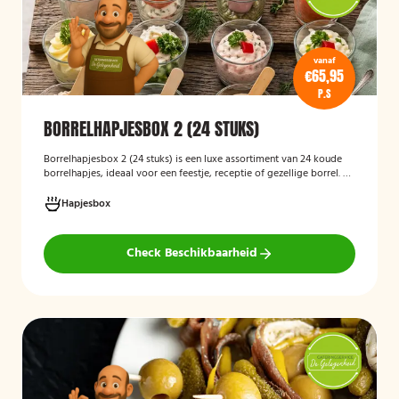
vanaf
€65,95
P.S
BORRELHAPJESBOX 2 (24 STUKS)
Borrelhapjesbox 2 (24 stuks) is een luxe assortiment van 24 koude
borrelhapjes, ideaal voor een feestje, receptie of gezellige borrel. De
box bevat een gevarieerde selectie verfijnde hapjes die kant-en-
klaar worden geleverd, zodat u uw gasten eenvoudig kunt trakteren
Hapjesbox
op een smaakvolle en feestelijke borrelervaring.
Check Beschikbaarheid