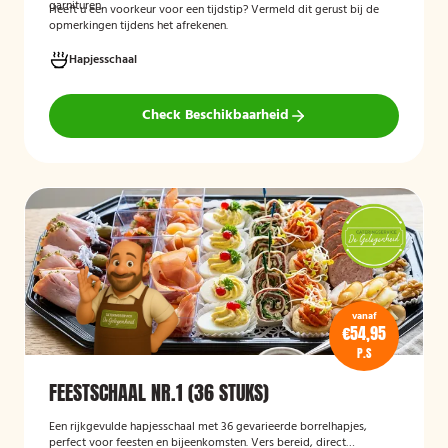
garnituren.
Heeft u een voorkeur voor een tijdstip? Vermeld dit gerust bij de
opmerkingen tijdens het afrekenen.
Hapjesschaal
Check Beschikbaarheid
vanaf
€54,95
P.S
FEESTSCHAAL NR.1 (36 STUKS)
Een rijkgevulde hapjesschaal met 36 gevarieerde borrelhapjes,
perfect voor feesten en bijeenkomsten. Vers bereid, direct