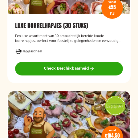
vanaf
€55
P.S
LUXE BORRELHAPJES (30 STUKS)
Een luxe assortiment van 30 ambachtelijk bereide koude
borrelhapjes, perfect voor feestelijke gelegenheden en eenvoudig
thuis of op locatie geserveerd.
Hapjesschaal
Check Beschikbaarheid
vanaf
€104,50