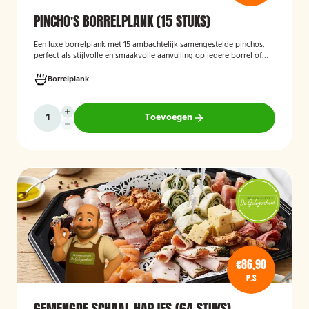
PINCHO'S BORRELPLANK (15 STUKS)
Een luxe borrelplank met 15 ambachtelijk samengestelde pinchos,
perfect als stijlvolle en smaakvolle aanvulling op iedere borrel of
feestelijke gelegenheid.
Borrelplank
Toevoegen
€86,90
P.S
GEMENGDE SCHAAL HAPJES (64 STUKS)