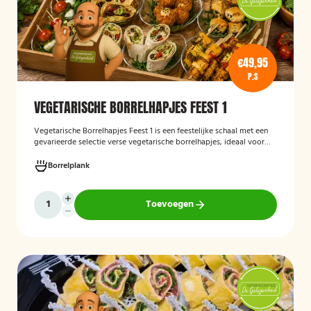
€49,95
P.S
VEGETARISCHE BORRELHAPJES FEEST 1
Vegetarische Borrelhapjes Feest 1
is een feestelijke schaal met een
gevarieerde selectie verse vegetarische borrelhapjes, ideaal voor
verjaardagen, recepties en andere bijeenkomsten. De hapjes worden
vers bereid en verzorgd gepresenteerd, zodat gasten kunnen
Borrelplank
genieten van een smaakvolle en volledig vegetarische
borrelervaring.
Toevoegen