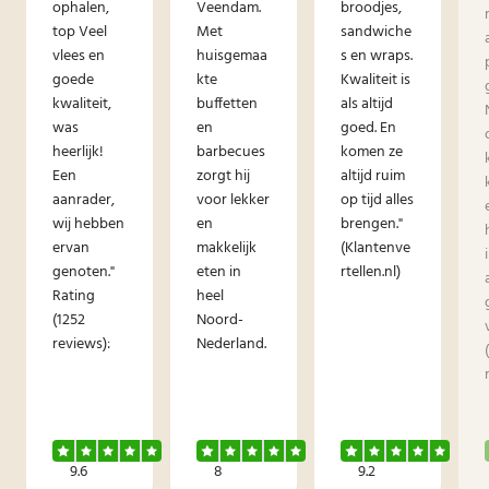
ophalen,
Veendam.
broodjes,
top Veel
Met
sandwiche
vlees en
huisgemaa
s en wraps.
goede
kte
Kwaliteit is
kwaliteit,
buffetten
als altijd
was
en
goed. En
heerlijk!
barbecues
komen ze
Een
zorgt hij
altijd ruim
aanrader,
voor lekker
op tijd alles
wij hebben
en
brengen."
ervan
makkelijk
(Klantenve
genoten."
eten in
rtellen.nl)
Rating
heel
(1252
Noord-
reviews):
Nederland.
9.6
8
9.2