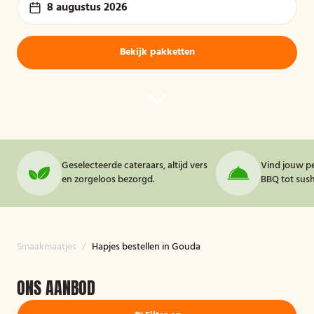
8 augustus 2026
Bekijk pakketten
Geselecteerde cateraars, altijd vers
Vind jouw pe
en zorgeloos bezorgd.
BBQ tot sushi
Smaakmaatjes
/
Hapjes bestellen in Gouda
ONS AANBOD