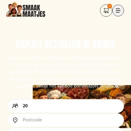
0
HAPJES BESTELLEN IN GOUDA
Voor een bedrijfsborrel, receptie of feestje in de kaasstad
Gouda bestel je bij Smaakmaatjes razendsnel de beste
borrelhapjes. Wij brengen alle Goudse cateraars samen op
één platform, zodat je makkelijk prijzen en aanbod kunt
vergelijken. Bekijk het aanbod borrelhapjes in Gouda.