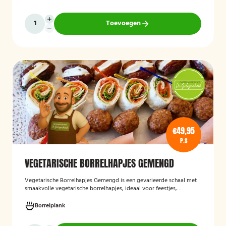
op een smaakvolle en feestelijke borrelervaring.
Toevoegen
€49,95
P.S
VEGETARISCHE BORRELHAPJES GEMENGD
Vegetarische Borrelhapjes Gemengd
is een gevarieerde schaal met
smaakvolle vegetarische borrelhapjes, ideaal voor feestjes,
recepties en borrels. De hapjes worden vers bereid en bieden een
feestelijke mix van vegetarische lekkernijen die geschikt zijn voor
Borrelplank
zowel vegetariërs als andere gasten.