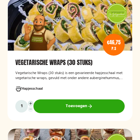
€46,75
P.S
VEGETARISCHE WRAPS (30 STUKS)
Vegetarische Wraps (30 stuks)
is een gevarieerde hapjesschaal met
vegetarische wraps, gevuld met onder andere auberginehummus,
feta, gegrilde groenten, noten, guacamole en kidneybonen. Een
smaakvolle en kleurrijke keuze voor borrels, feesten of zakelijke
Hapjesschaal
bijeenkomsten, geschikt voor gasten die vegetarisch eten.
Toevoegen