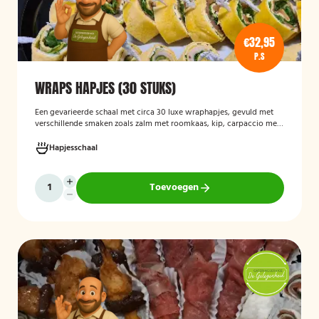
€32,95
P.S
WRAPS HAPJES (30 STUKS)
Een gevarieerde schaal met circa 30 luxe wraphapjes, gevuld met
verschillende smaken zoals zalm met roomkaas, kip, carpaccio met
rucola en pijnboompitten, en hummus met zongedroogde tomaat.
Ideaal als borrelhapje voor feestjes, recepties of zakelijke
Hapjesschaal
bijeenkomsten. De wraps zijn vers bereid en aantrekkelijk
gepresenteerd op een serveerschaal.
Toevoegen