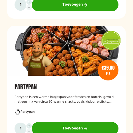
Toevoegen
€39,60
P.S
PARTYPAN
Partypan
is een warme hapjespan voor feesten en borrels, gevuld
met een mix van circa 60 warme snacks, zoals kipborrelsticks,
gehaktballetjes en kipspiesjes. De partypan wordt kant-en-klaar
geleverd en hoeft alleen nog verwarmd te worden, waardoor het
Partypan
een eenvoudige en praktische cateringoplossing is voor
verjaardagen, jubilea, bedrijfsfeesten en andere bijeenkomsten.
Toevoegen