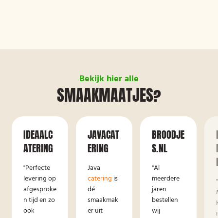
Bekijk hier alle
SMAAKMAATJES?
IDEAALC
JAVACAT
BROODJE
ATERING
ERING
S.NL
"Perfecte
Java
"Al
levering op
catering
is
meerdere
afgesproke
dé
jaren
n tijd en zo
smaakmak
bestellen
ook
er uit
wij