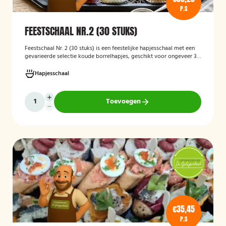
P.S
FEESTSCHAAL NR.2 (30 STUKS)
Feestschaal Nr. 2 (30 stuks)
is een feestelijke hapjesschaal met een
gevarieerde selectie koude borrelhapjes, geschikt voor ongeveer 30
stuks. De schaal is bedoeld voor borrels, verjaardagen en andere
feestelijke gelegenheden en biedt een gemakkelijke, kant-en-klare
Hapjesschaal
oplossing voor het serveren van smakelijke hapjes aan uw gasten.
Toevoegen
€35,45
P.S