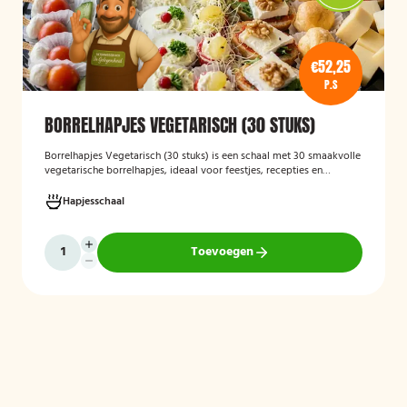
€52,25
P.S
BORRELHAPJES VEGETARISCH (30 STUKS)
Borrelhapjes Vegetarisch (30 stuks)
is een schaal met 30 smaakvolle
vegetarische borrelhapjes, ideaal voor feestjes, recepties en
bijeenkomsten. De hapjes zijn vers bereid en bieden een gevarieerde
selectie die geschikt is voor vegetariërs, zodat gasten kunnen
Hapjesschaal
genieten van een feestelijke en veelzijdige borrelervaring.
Toevoegen