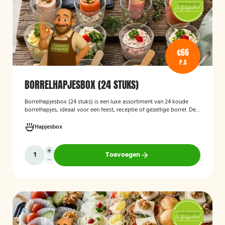
€66
P.S
BORRELHAPJESBOX (24 STUKS)
Borrelhapjesbox (24 stuks
)
is een luxe assortiment van 24 koude
borrelhapjes, ideaal voor een feest, receptie of gezellige borrel. De
box bevat onder andere amuses met rauwe ham en meloen,
zalmrolletjes, brie met notenmelange en vitello tonato, verzorgd
Hapjesbox
gepresenteerd en direct klaar om te serveren.
Toevoegen