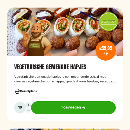
€59,95
P.P
VEGETARISCHE GEMENGDE HAPJES
Vegetarische gemengde hapjes
is een gevarieerde schaal met
diverse vegetarische borrelhapjes, geschikt voor feestjes, recepties
en andere gelegenheden. De selectie bestaat uit verschillende
smaakvolle vegetarische snacks en biedt een afwisselend
Borrelplank
assortiment voor gasten die geen vlees eten.
Toevoegen