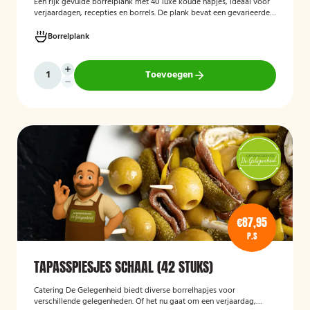
Een rijk gevulde borrelplank met 40 luxe koude hapjes, ideaal voor
verjaardagen, recepties en borrels. De plank bevat een gevarieerde
selectie verfijnde feesthapjes die kant-en-klaar worden geleverd en
stijlvol worden gepresenteerd, zodat je gasten direct kunnen
Borrelplank
genieten.
Toevoegen
€87,95
P.S
TAPASSPIESJES SCHAAL (42 STUKS)
Catering De Gelegenheid biedt diverse borrelhapjes voor
verschillende gelegenheden. Of het nu gaat om een verjaardag,