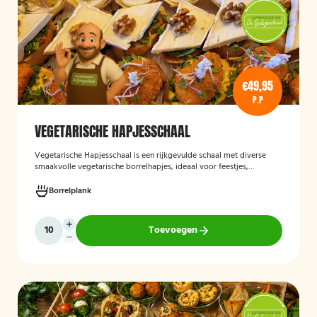
€49,95
P.P
VEGETARISCHE HAPJESSCHAAL
Vegetarische Hapjesschaa
l
is een rijkgevulde schaal met diverse
smaakvolle vegetarische borrelhapjes, ideaal voor feestjes,
recepties, vergaderingen en andere bijeenkomsten. De schaal biedt
een gevarieerde selectie van vegetarische lekkernijen die direct
Borrelplank
klaar zijn om te serveren en geschikt zijn voor gasten die bewust of
volledig vegetarisch eten.
Toevoegen