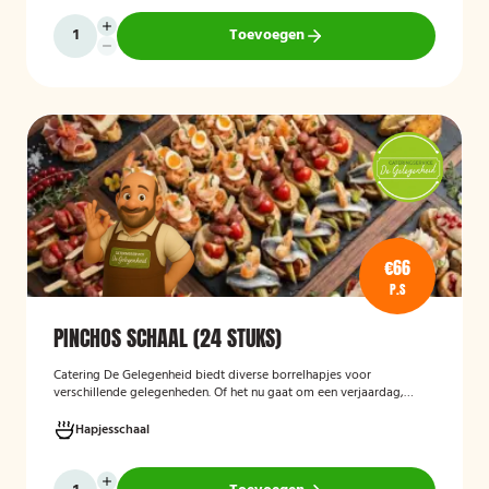
Toevoegen
€66
P.S
PINCHOS SCHAAL (24 STUKS)
Catering De Gelegenheid biedt diverse borrelhapjes voor
verschillende gelegenheden. Of het nu gaat om een verjaardag,
receptie of andere bijeenkomst, wij verzorgen passende hapjes.
Hieronder ziet u een selectie uit ons aanbod. De Poncho's schaal is
Hapjesschaal
geschikt voor maximaal 6 personen