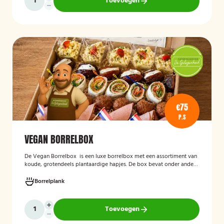
Toevoegen
€75
P.S
VEGAN BORRELBOX
De
Vegan Borrelbox
is een luxe borrelbox met een assortiment van
koude, grotendeels plantaardige hapjes. De box bevat onder andere
wraps met hummus, pinchos met vegan roomkaas en geroosterde
groenten, crostini’s en andere smaakvolle borrelhapjes die direct
Borrelplank
serveerklaar zijn voor een feest, borrel of bijeenkomst.
Toevoegen