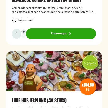
Gemengde schaal hapjes (64 stuks)
is een royaal gevulde
hapjesschaal met een gevarieerde selectie koude borrelhapjes. De
schaal biedt voor ieder wat wils en is ideaal voor verjaardagen,
recepties, bedrijfsborrels en andere feestelijke gelegenheden. Met
Hapjesschaal
64 hapjes is deze schaal geschikt om een grotere groep gasten te
voorzien van smakelijke en gevarieerde snacks.
Toevoegen
€104,50
P.S
LUXE HAPJESPLANK (40 STUKS)