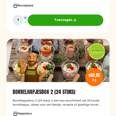
receptie of andere bijeenkomst, wij verzorgen passende hapjes.
Hieronder ziet u een selectie uit ons aanbod. De tapasspiesjesschaal
Borrelplank
is geschikt voor maximaal 6 personen.
Toevoegen
€65,95
P.S
BORRELHAPJESBOX 2 (24 STUKS)
Borrelhapjesbox 2 (24 stuks) is een luxe assortiment van 24 koude
borrelhapjes, ideaal voor een feestje, receptie of gezellige borrel. De
box bevat een gevarieerde selectie verfijnde hapjes die kant-en-
klaar worden geleverd, zodat u uw gasten eenvoudig kunt trakteren
Hapjesbox