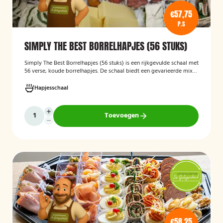
€57,75
P.S
SIMPLY THE BEST BORRELHAPJES (56 STUKS)
Simply The Best Borrelhapjes (56 stuks)
is een rijkgevulde schaal met
56 verse, koude borrelhapjes. De schaal biedt een gevarieerde mix
van feestelijke hapjes en is ideaal voor verjaardagen, bedrijfsborrels,
recepties en andere bijeenkomsten. De hapjes worden kant-en-klaar
Hapjesschaal
geleverd, zodat u zonder voorbereiding uw gasten kunt trakteren op
een smakelijke en verzorgde borrelplank.
Toevoegen
€58,25