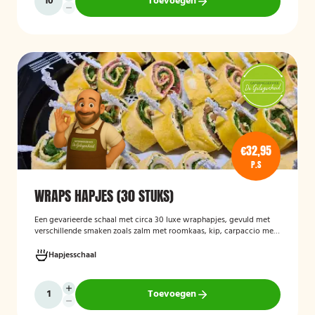
Toevoegen
€32,95
P.S
WRAPS HAPJES (30 STUKS)
Een gevarieerde schaal met circa 30 luxe wraphapjes, gevuld met
verschillende smaken zoals zalm met roomkaas, kip, carpaccio met
rucola en pijnboompitten, en hummus met zongedroogde tomaat.
Ideaal als borrelhapje voor feestjes, recepties of zakelijke
Hapjesschaal
bijeenkomsten. De wraps zijn vers bereid en aantrekkelijk
gepresenteerd op een serveerschaal.
Toevoegen