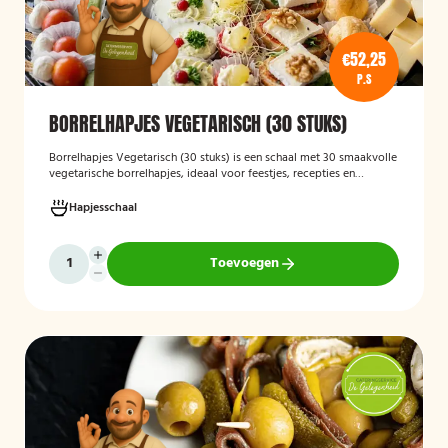
€52,25
P.S
BORRELHAPJES VEGETARISCH (30 STUKS)
Borrelhapjes Vegetarisch (30 stuks)
is een schaal met 30 smaakvolle
vegetarische borrelhapjes, ideaal voor feestjes, recepties en
bijeenkomsten. De hapjes zijn vers bereid en bieden een gevarieerde
selectie die geschikt is voor vegetariërs, zodat gasten kunnen
Hapjesschaal
genieten van een feestelijke en veelzijdige borrelervaring.
Toevoegen