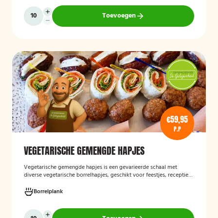
volledig vegetarisch eten.
Toevoegen
€59,95
P.P
VEGETARISCHE GEMENGDE HAPJES
Vegetarische gemengde hapjes
is een gevarieerde schaal met
diverse vegetarische borrelhapjes, geschikt voor feestjes, recepties
en andere gelegenheden. De selectie bestaat uit verschillende
smaakvolle vegetarische snacks en biedt een afwisselend
Borrelplank
assortiment voor gasten die geen vlees eten.