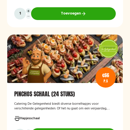
64 hapjes is deze schaal geschikt om een grotere groep gasten te
voorzien van smakelijke en gevarieerde snacks.
Toevoegen
€66
P.S
PINCHOS SCHAAL (24 STUKS)
Catering De Gelegenheid biedt diverse borrelhapjes voor
verschillende gelegenheden. Of het nu gaat om een verjaardag,
receptie of andere bijeenkomst, wij verzorgen passende hapjes.
Hieronder ziet u een selectie uit ons aanbod. De Poncho's schaal is
Hapjesschaal
geschikt voor maximaal 6 personen