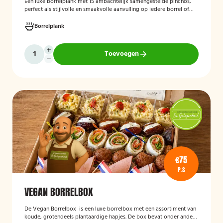
Een luxe borrelplank met 15 ambachtelijk samengestelde pinchos,
perfect als stijlvolle en smaakvolle aanvulling op iedere borrel of
feestelijke gelegenheid.
Borrelplank
Toevoegen
€75
P.S
VEGAN BORRELBOX
De
Vegan Borrelbox
is een luxe borrelbox met een assortiment van
koude, grotendeels plantaardige hapjes. De box bevat onder andere