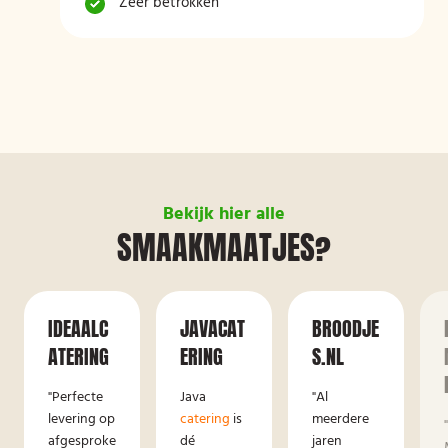
Zeer betrokken
Bekijk hier alle
SMAAKMAATJES?
IDEAALC
JAVACAT
BROODJE
ATERING
ERING
S.NL
"Perfecte
Java
"Al
levering op
catering
is
meerdere
afgesproke
dé
jaren