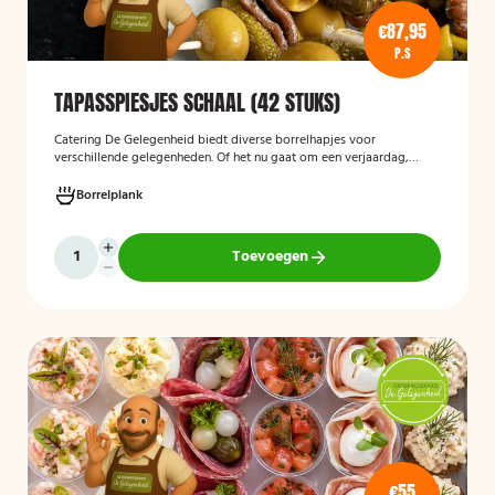
€87,95
P.S
TAPASSPIESJES SCHAAL (42 STUKS)
Catering De Gelegenheid biedt diverse borrelhapjes voor
verschillende gelegenheden. Of het nu gaat om een verjaardag,
receptie of andere bijeenkomst, wij verzorgen passende hapjes.
Hieronder ziet u een selectie uit ons aanbod. De tapasspiesjesschaal
Borrelplank
is geschikt voor maximaal 6 personen.
Toevoegen
€55