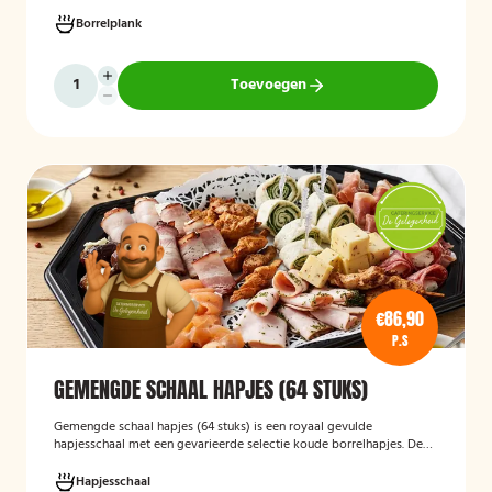
wraps met hummus, pinchos met vegan roomkaas en geroosterde
groenten, crostini’s en andere smaakvolle borrelhapjes die direct
Borrelplank
serveerklaar zijn voor een feest, borrel of bijeenkomst.
Toevoegen
€86,90
P.S
GEMENGDE SCHAAL HAPJES (64 STUKS)
Gemengde schaal hapjes (64 stuks)
is een royaal gevulde
hapjesschaal met een gevarieerde selectie koude borrelhapjes. De
schaal biedt voor ieder wat wils en is ideaal voor verjaardagen,
recepties, bedrijfsborrels en andere feestelijke gelegenheden. Met
Hapjesschaal