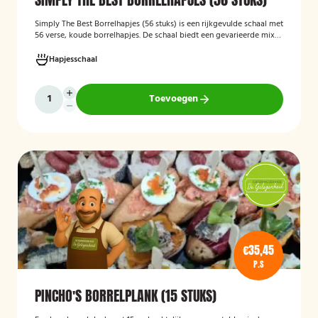
Simply The Best Borrelhapjes (56 stuks)
is een rijkgevulde schaal met
56 verse, koude borrelhapjes. De schaal biedt een gevarieerde mix
van feestelijke hapjes en is ideaal voor verjaardagen, bedrijfsborrels,
recepties en andere bijeenkomsten. De hapjes worden kant-en-klaar
Hapjesschaal
geleverd, zodat u zonder voorbereiding uw gasten kunt trakteren op
een smakelijke en verzorgde borrelplank.
Toevoegen
€35,45
P.S
PINCHO'S BORRELPLANK (15 STUKS)