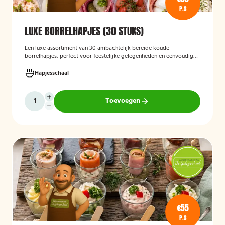
P.S
LUXE BORRELHAPJES (30 STUKS)
Een luxe assortiment van 30 ambachtelijk bereide koude
borrelhapjes, perfect voor feestelijke gelegenheden en eenvoudig
thuis of op locatie geserveerd.
Hapjesschaal
Toevoegen
€55
P.S