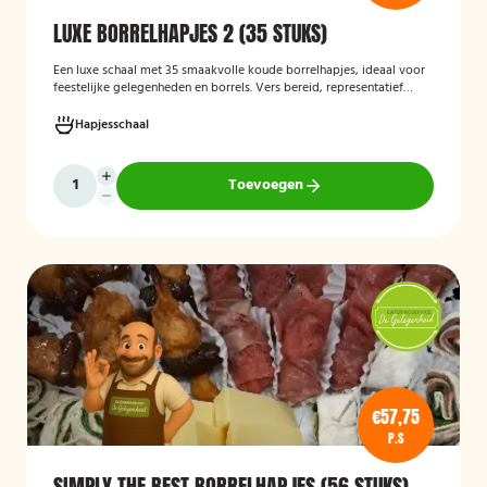
LUXE BORRELHAPJES 2 (35 STUKS)
Een luxe schaal met 35 smaakvolle koude borrelhapjes, ideaal voor
feestelijke gelegenheden en borrels. Vers bereid, representatief
gepresenteerd en direct klaar om te serveren.
Hapjesschaal
Toevoegen
€57,75
P.S
SIMPLY THE BEST BORRELHAPJES (56 STUKS)