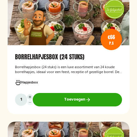
€66
P.S
BORRELHAPJESBOX (24 STUKS)
Borrelhapjesbox (24 stuks
)
is een luxe assortiment van 24 koude
borrelhapjes, ideaal voor een feest, receptie of gezellige borrel. De
box bevat onder andere amuses met rauwe ham en meloen,
zalmrolletjes, brie met notenmelange en vitello tonato, verzorgd
Hapjesbox
gepresenteerd en direct klaar om te serveren.
Toevoegen