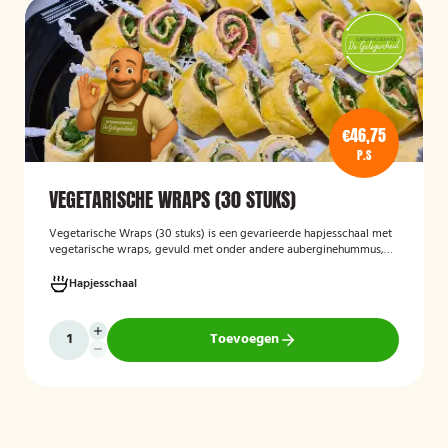
€46,75
P.S
VEGETARISCHE WRAPS (30 STUKS)
Vegetarische Wraps (30 stuks)
is een gevarieerde hapjesschaal met
vegetarische wraps, gevuld met onder andere auberginehummus,
feta, gegrilde groenten, noten, guacamole en kidneybonen. Een
smaakvolle en kleurrijke keuze voor borrels, feesten of zakelijke
Hapjesschaal
bijeenkomsten, geschikt voor gasten die vegetarisch eten.
Toevoegen