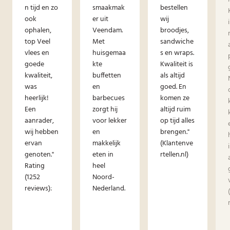
n tijd en zo
smaakmak
bestellen
ook
er uit
wij
ophalen,
Veendam.
broodjes,
top Veel
Met
sandwiche
vlees en
huisgemaa
s en wraps.
goede
kte
Kwaliteit is
kwaliteit,
buffetten
als altijd
was
en
goed. En
heerlijk!
barbecues
komen ze
Een
zorgt hij
altijd ruim
aanrader,
voor lekker
op tijd alles
wij hebben
en
brengen."
ervan
makkelijk
(Klantenve
genoten."
eten in
rtellen.nl)
Rating
heel
(1252
Noord-
reviews):
Nederland.