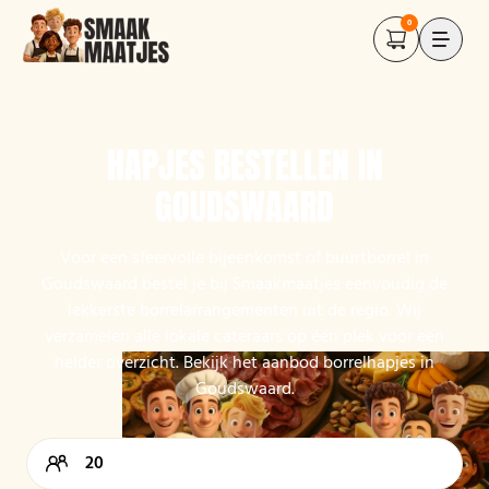
0
HAPJES BESTELLEN IN
GOUDSWAARD
Voor een sfeervolle bijeenkomst of buurtborrel in
Goudswaard bestel je bij Smaakmaatjes eenvoudig de
lekkerste borrelarrangementen uit de regio. Wij
verzamelen alle lokale cateraars op één plek voor een
helder overzicht. Bekijk het aanbod borrelhapjes in
Goudswaard.