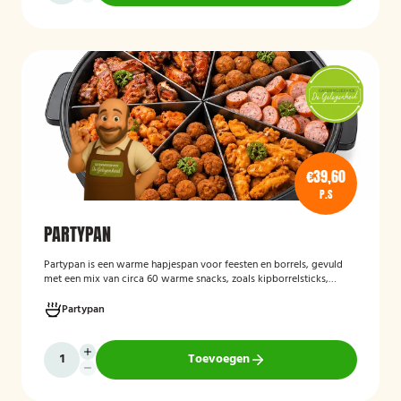
€39,60
P.S
PARTYPAN
Partypan
is een warme hapjespan voor feesten en borrels, gevuld
met een mix van circa 60 warme snacks, zoals kipborrelsticks,
gehaktballetjes en kipspiesjes. De partypan wordt kant-en-klaar
geleverd en hoeft alleen nog verwarmd te worden, waardoor het
Partypan
een eenvoudige en praktische cateringoplossing is voor
verjaardagen, jubilea, bedrijfsfeesten en andere bijeenkomsten.
Toevoegen