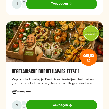
Toevoegen
€49,95
P.S
VEGETARISCHE BORRELHAPJES FEEST 1
Vegetarische Borrelhapjes Feest 1
is een feestelijke schaal met een
gevarieerde selectie verse vegetarische borrelhapjes, ideaal voor
verjaardagen, recepties en andere bijeenkomsten. De hapjes worden
vers bereid en verzorgd gepresenteerd, zodat gasten kunnen
Borrelplank
genieten van een smaakvolle en volledig vegetarische
borrelervaring.
Toevoegen