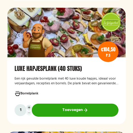
€104,50
P.S
LUXE HAPJESPLANK (40 STUKS)
Een rijk gevulde borrelplank met 40 luxe koude hapjes, ideaal voor
verjaardagen, recepties en borrels. De plank bevat een gevarieerde
selectie verfijnde feesthapjes die kant-en-klaar worden geleverd en
stijlvol worden gepresenteerd, zodat je gasten direct kunnen
Borrelplank
genieten.
Toevoegen