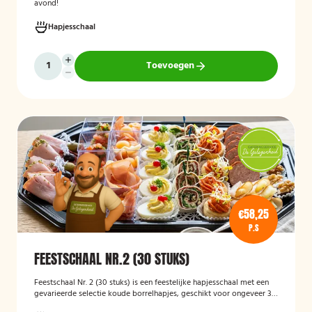
avond!
Hapjesschaal
Toevoegen
€58,25
P.S
FEESTSCHAAL NR.2 (30 STUKS)
Feestschaal Nr. 2 (30 stuks)
is een feestelijke hapjesschaal met een
gevarieerde selectie koude borrelhapjes, geschikt voor ongeveer 30
stuks. De schaal is bedoeld voor borrels, verjaardagen en andere