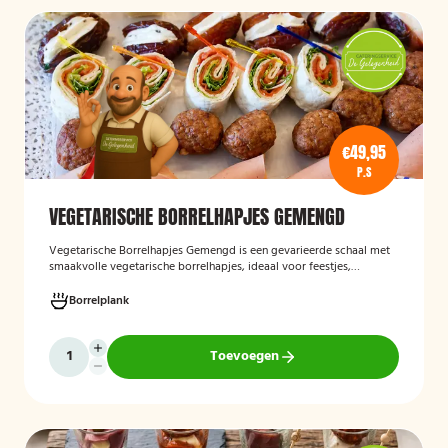
€49,95
P.S
VEGETARISCHE BORRELHAPJES GEMENGD
Vegetarische Borrelhapjes Gemengd
is een gevarieerde schaal met
smaakvolle vegetarische borrelhapjes, ideaal voor feestjes,
recepties en borrels. De hapjes worden vers bereid en bieden een
feestelijke mix van vegetarische lekkernijen die geschikt zijn voor
Borrelplank
zowel vegetariërs als andere gasten.
Toevoegen