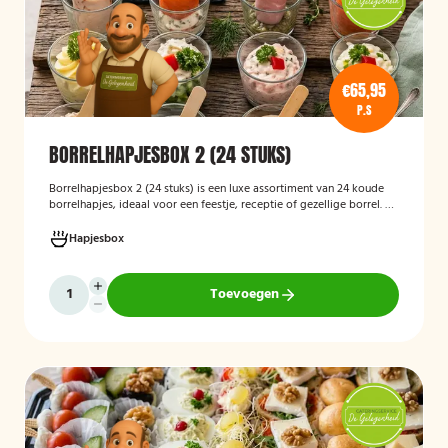
€65,95
P.S
BORRELHAPJESBOX 2 (24 STUKS)
Borrelhapjesbox 2 (24 stuks) is een luxe assortiment van 24 koude
borrelhapjes, ideaal voor een feestje, receptie of gezellige borrel. De
box bevat een gevarieerde selectie verfijnde hapjes die kant-en-
klaar worden geleverd, zodat u uw gasten eenvoudig kunt trakteren
Hapjesbox
op een smaakvolle en feestelijke borrelervaring.
Toevoegen