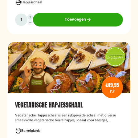
feestelijke gelegenheden en biedt een gemakkelijke, kant-en-klare
Hapjesschaal
oplossing voor het serveren van smakelijke hapjes aan uw gasten.
Toevoegen
€49,95
P.P
VEGETARISCHE HAPJESSCHAAL
Vegetarische Hapjesschaa
l
is een rijkgevulde schaal met diverse
smaakvolle vegetarische borrelhapjes, ideaal voor feestjes,
recepties, vergaderingen en andere bijeenkomsten. De schaal biedt
een gevarieerde selectie van vegetarische lekkernijen die direct
Borrelplank
klaar zijn om te serveren en geschikt zijn voor gasten die bewust of