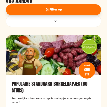
ONS AANBOD
Filter op
vanaf
€66
P.S
POPULAIRE STANDAARD BORRELHAPJES (60
STUKS)
Een heerlijke schaal eenvoudige borrelhapjes voor een geslaagde
avond!