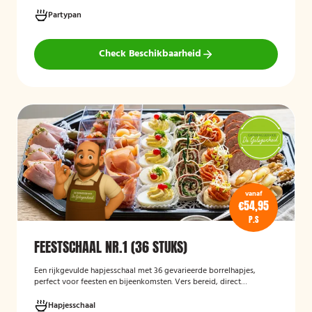
gehaktballetjes en kipspiesjes. De partypan wordt kant-en-klaar
geleverd en hoeft alleen nog verwarmd te worden, waardoor het
Partypan
een eenvoudige en praktische cateringoplossing is voor
verjaardagen, jubilea, bedrijfsfeesten en andere bijeenkomsten.
Check Beschikbaarheid
vanaf
€54,95
P.S
FEESTSCHAAL NR.1 (36 STUKS)
Een rijkgevulde hapjesschaal met 36 gevarieerde borrelhapjes,
perfect voor feesten en bijeenkomsten. Vers bereid, direct
serveerklaar en geschikt voor diverse gelegenheden.
Hapjesschaal