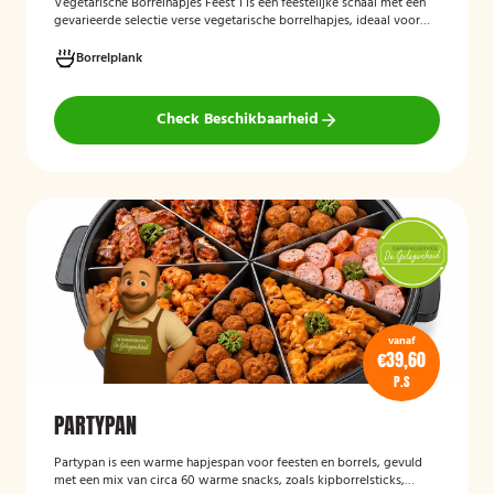
Vegetarische Borrelhapjes Feest 1
is een feestelijke schaal met een
gevarieerde selectie verse vegetarische borrelhapjes, ideaal voor
verjaardagen, recepties en andere bijeenkomsten. De hapjes worden
vers bereid en verzorgd gepresenteerd, zodat gasten kunnen
Borrelplank
genieten van een smaakvolle en volledig vegetarische
borrelervaring.
Check Beschikbaarheid
vanaf
€39,60
P.S
PARTYPAN
Partypan
is een warme hapjespan voor feesten en borrels, gevuld
met een mix van circa 60 warme snacks, zoals kipborrelsticks,