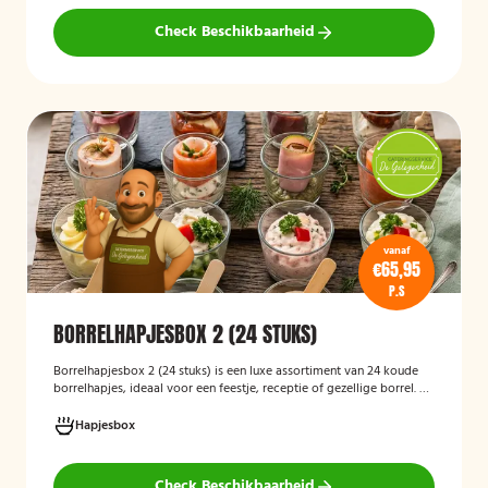
volledig vegetarisch eten.
Check Beschikbaarheid
vanaf
€65,95
P.S
BORRELHAPJESBOX 2 (24 STUKS)
Borrelhapjesbox 2 (24 stuks) is een luxe assortiment van 24 koude
borrelhapjes, ideaal voor een feestje, receptie of gezellige borrel. De
box bevat een gevarieerde selectie verfijnde hapjes die kant-en-
klaar worden geleverd, zodat u uw gasten eenvoudig kunt trakteren
Hapjesbox
op een smaakvolle en feestelijke borrelervaring.
Check Beschikbaarheid