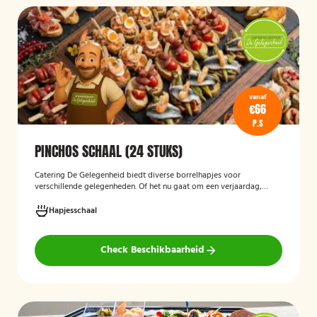
vanaf
€66
P.S
PINCHOS SCHAAL (24 STUKS)
Catering De Gelegenheid biedt diverse borrelhapjes voor
verschillende gelegenheden. Of het nu gaat om een verjaardag,
receptie of andere bijeenkomst, wij verzorgen passende hapjes.
Hieronder ziet u een selectie uit ons aanbod. De Poncho's schaal is
Hapjesschaal
geschikt voor maximaal 6 personen
Check Beschikbaarheid