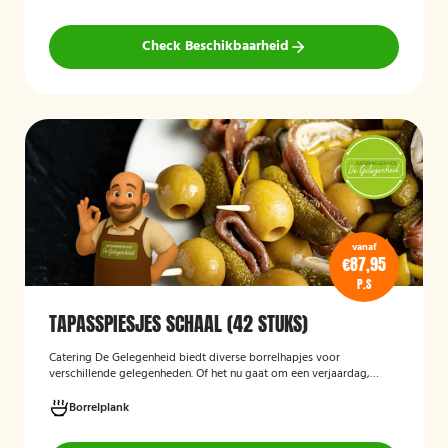
Check Beschikbaarheid
vanaf
€87,95
P.S
TAPASSPIESJES SCHAAL (42 STUKS)
Catering De Gelegenheid biedt diverse borrelhapjes voor
verschillende gelegenheden. Of het nu gaat om een verjaardag,
receptie of andere bijeenkomst, wij verzorgen passende hapjes.
Hieronder ziet u een selectie uit ons aanbod. De tapasspiesjesschaal
Borrelplank
is geschikt voor maximaal 6 personen.