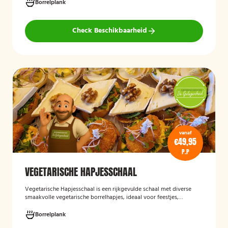
groenten, crostini’s en andere smaakvolle borrelhapjes die direct
Borrelplank
serveerklaar zijn voor een feest, borrel of bijeenkomst.
Check Beschikbaarheid
vanaf
€49,95
P.P
VEGETARISCHE HAPJESSCHAAL
Vegetarische Hapjesschaa
l
is een rijkgevulde schaal met diverse
smaakvolle vegetarische borrelhapjes, ideaal voor feestjes,
recepties, vergaderingen en andere bijeenkomsten. De schaal biedt
een gevarieerde selectie van vegetarische lekkernijen die direct
Borrelplank
klaar zijn om te serveren en geschikt zijn voor gasten die bewust of