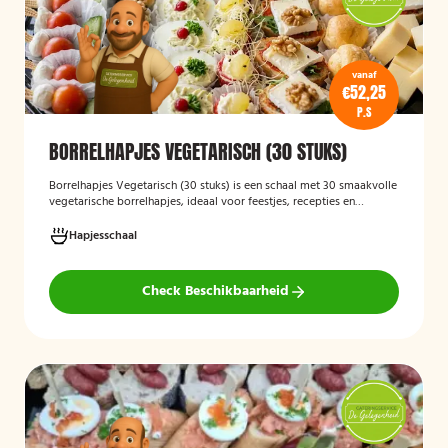
vanaf
€52,25
P.S
BORRELHAPJES VEGETARISCH (30 STUKS)
Borrelhapjes Vegetarisch (30 stuks)
is een schaal met 30 smaakvolle
vegetarische borrelhapjes, ideaal voor feestjes, recepties en
bijeenkomsten. De hapjes zijn vers bereid en bieden een gevarieerde
selectie die geschikt is voor vegetariërs, zodat gasten kunnen
Hapjesschaal
genieten van een feestelijke en veelzijdige borrelervaring.
Check Beschikbaarheid