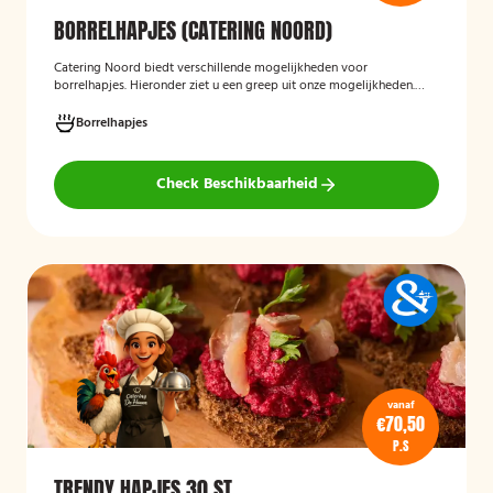
BORRELHAPJES (CATERING NOORD)
Catering Noord biedt verschillende mogelijkheden voor
borrelhapjes. Hieronder ziet u een greep uit onze mogelijkheden.
Hapjes verzorgd door Catering Noord voor uw verjaardag,
recepties of een andere gelegenheid.
Borrelhapjes
Check Beschikbaarheid
vanaf
€70,50
P.S
TRENDY HAPJES 30 ST