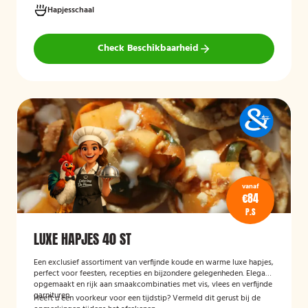
Hapjesschaal
Check Beschikbaarheid
vanaf
€84
P.S
LUXE HAPJES 40 ST
Een exclusief assortiment van verfijnde koude en warme luxe hapjes,
perfect voor feesten, recepties en bijzondere gelegenheden. Elegant
opgemaakt en rijk aan smaakcombinaties met vis, vlees en verfijnde
garnituren.
Heeft u een voorkeur voor een tijdstip? Vermeld dit gerust bij de