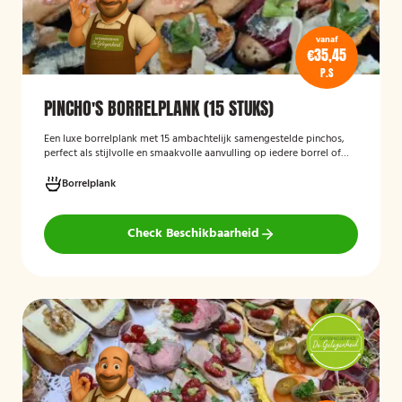
vanaf
€35,45
P.S
PINCHO'S BORRELPLANK (15 STUKS)
Een luxe borrelplank met 15 ambachtelijk samengestelde pinchos,
perfect als stijlvolle en smaakvolle aanvulling op iedere borrel of
feestelijke gelegenheid.
Borrelplank
Check Beschikbaarheid