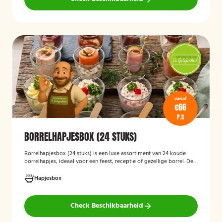
vanaf
€66
P.S
BORRELHAPJESBOX (24 STUKS)
Borrelhapjesbox (24 stuks
)
is een luxe assortiment van 24 koude
borrelhapjes, ideaal voor een feest, receptie of gezellige borrel. De
box bevat onder andere amuses met rauwe ham en meloen,
zalmrolletjes, brie met notenmelange en vitello tonato, verzorgd
Hapjesbox
gepresenteerd en direct klaar om te serveren.
Check Beschikbaarheid