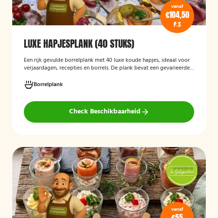
vanaf
€104,50
P.S
LUXE HAPJESPLANK (40 STUKS)
Een rijk gevulde borrelplank met 40 luxe koude hapjes, ideaal voor
verjaardagen, recepties en borrels. De plank bevat een gevarieerde
selectie verfijnde feesthapjes die kant-en-klaar worden geleverd en
stijlvol worden gepresenteerd, zodat je gasten direct kunnen
Borrelplank
genieten.
Check Beschikbaarheid
vanaf
€55