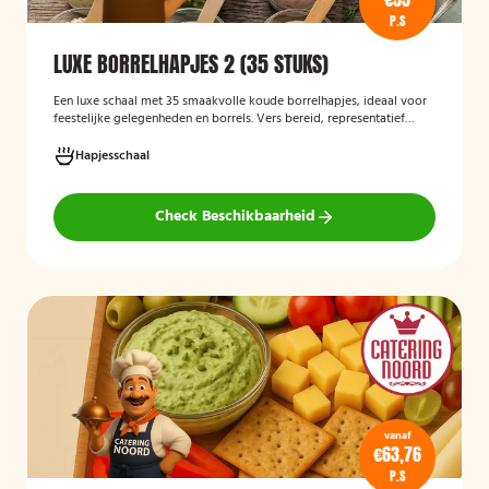
P.S
LUXE BORRELHAPJES 2 (35 STUKS)
Een luxe schaal met 35 smaakvolle koude borrelhapjes, ideaal voor
feestelijke gelegenheden en borrels. Vers bereid, representatief
gepresenteerd en direct klaar om te serveren.
Hapjesschaal
Check Beschikbaarheid
vanaf
€63,76
P.S