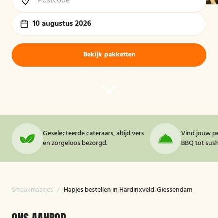
10 augustus 2026
Bekijk pakketten
Geselecteerde cateraars, altijd vers
Vind jouw pe
en zorgeloos bezorgd.
BBQ tot sushi
Smaakmaatjes
/
Hapjes bestellen in Hardinxveld-Giessendam