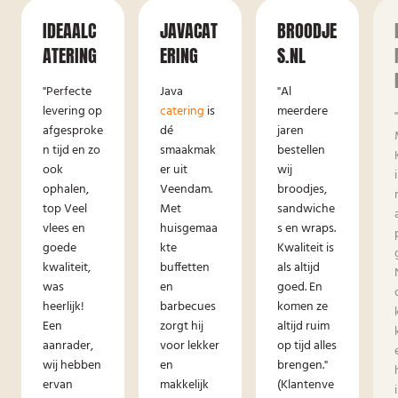
IDEAALC
JAVACAT
BROODJE
ATERING
ERING
S.NL
"Perfecte
Java
"Al
levering op
catering
is
meerdere
afgesproke
dé
jaren
n tijd en zo
smaakmak
bestellen
ook
er uit
wij
ophalen,
Veendam.
broodjes,
top Veel
Met
sandwiche
vlees en
huisgemaa
s en wraps.
goede
kte
Kwaliteit is
kwaliteit,
buffetten
als altijd
was
en
goed. En
heerlijk!
barbecues
komen ze
Een
zorgt hij
altijd ruim
aanrader,
voor lekker
op tijd alles
wij hebben
en
brengen."
ervan
makkelijk
(Klantenve