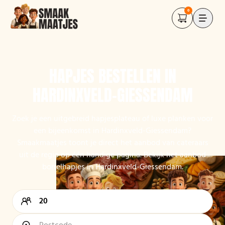
0
HAPJES BESTELLEN IN
HARDINXVELD-GIESSENDAM
Zoek je een uitgebreid hapjesplateau of luxe planken voor
een bijeenkomst in Hardinxveld-Giessendam?
Smaakmaatjes toont je direct het aanbod van cateraars
uit de regio op één handige pagina. Bekijk het aanbod
borrelhapjes in Hardinxveld-Giessendam.