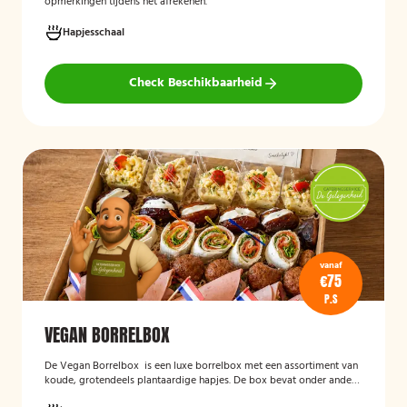
opmerkingen tijdens het afrekenen.
Hapjesschaal
Check Beschikbaarheid
vanaf
€75
P.S
VEGAN BORRELBOX
De
Vegan Borrelbox
is een luxe borrelbox met een assortiment van
koude, grotendeels plantaardige hapjes. De box bevat onder andere
wraps met hummus, pinchos met vegan roomkaas en geroosterde