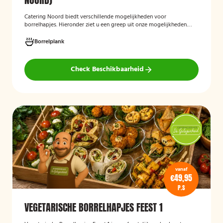
Catering Noord biedt verschillende mogelijkheden voor
borrelhapjes. Hieronder ziet u een greep uit onze mogelijkheden.
Hapjes verzorgd door Catering Noord voor uw verjaardag,
recepties of een andere gelegenheid.
Borrelplank
Check Beschikbaarheid
vanaf
€49,95
P.S
VEGETARISCHE BORRELHAPJES FEEST 1