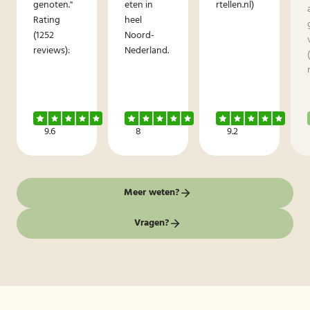
genoten."
eten in
rtellen.nl)
Rating
heel
(1252
Noord-
reviews):
Nederland.
9.6
8
9.2
Meer weten?
Vragen?