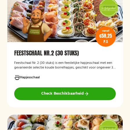
vanaf
€58,25
P.S
FEESTSCHAAL NR.2 (30 STUKS)
Feestschaal Nr. 2 (30 stuks)
is een feestelijke hapjesschaal met een
gevarieerde selectie koude borrelhapjes, geschikt voor ongeveer 30
stuks. De schaal is bedoeld voor borrels, verjaardagen en andere
feestelijke gelegenheden en biedt een gemakkelijke, kant-en-klare
Hapjesschaal
oplossing voor het serveren van smakelijke hapjes aan uw gasten.
Check Beschikbaarheid