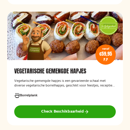
vanaf
€59,95
P.P
VEGETARISCHE GEMENGDE HAPJES
Vegetarische gemengde hapjes
is een gevarieerde schaal met
diverse vegetarische borrelhapjes, geschikt voor feestjes, recepties
en andere gelegenheden. De selectie bestaat uit verschillende
smaakvolle vegetarische snacks en biedt een afwisselend
Borrelplank
assortiment voor gasten die geen vlees eten.
Check Beschikbaarheid