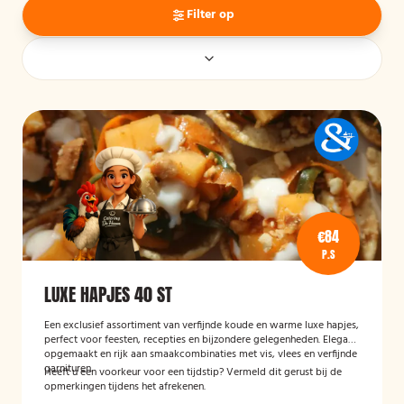
Filter op
€84
P.S
LUXE HAPJES 40 ST
Een exclusief assortiment van verfijnde koude en warme luxe hapjes,
perfect voor feesten, recepties en bijzondere gelegenheden. Elegant
opgemaakt en rijk aan smaakcombinaties met vis, vlees en verfijnde
garnituren.
Heeft u een voorkeur voor een tijdstip? Vermeld dit gerust bij de
opmerkingen tijdens het afrekenen.