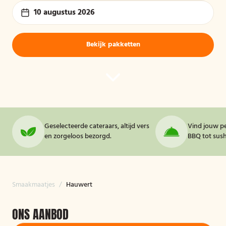
10 augustus 2026
Bekijk pakketten
Geselecteerde cateraars, altijd vers
Vind jouw pe
en zorgeloos bezorgd.
BBQ tot sushi
Smaakmaatjes
/
Hauwert
ONS AANBOD