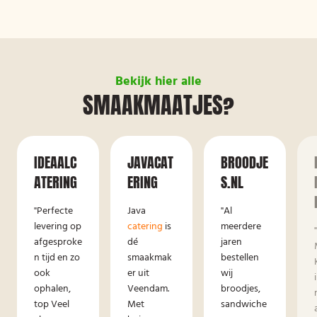
Bekijk hier alle
SMAAKMAATJES?
IDEAALC
JAVACAT
BROODJE
ATERING
ERING
S.NL
"Perfecte
Java
"Al
levering op
catering
is
meerdere
afgesproke
dé
jaren
n tijd en zo
smaakmak
bestellen
ook
er uit
wij
ophalen,
Veendam.
broodjes,
top Veel
Met
sandwiche