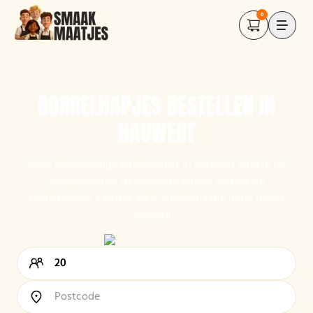
0
BORRELHAPJES BESTELLEN IN
HAUWERT
Voor een gezellige bijeenkomst in Hauwert vind je bij
Smaakmaatjes de lekkerste hapjes van lokale
ondernemers. Ontdek welk Smaakmaatje jouw borrel
verzorgt.