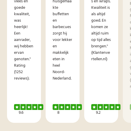
vlees en
huisgemaa
s en wraps.
goede
kte
Kwaliteit is
kwaliteit,
buffetten
als altijd
was
en
goed. En
heerlijk!
barbecues
komen ze
Een
zorgt hij
altijd ruim
aanrader,
voor lekker
op tijd alles
wij hebben
en
brengen."
ervan
makkelijk
(Klantenve
genoten."
eten in
rtellen.nl)
Rating
heel
(1252
Noord-
reviews):
Nederland.
9.6
8
9.2