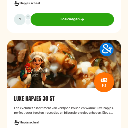
Hapjes schaal
Toevoegen
€63
P.S
LUXE HAPJES 30 ST
Een exclusief assortiment van verfijnde koude en warme luxe hapjes,
perfect voor feesten, recepties en bijzondere gelegenheden. Elegant
opgemaakt en rijk aan smaakcombinaties met vis, vlees en verfijnde
garnituren.
Hapjesschaal