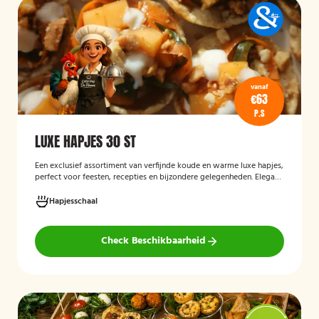
vanaf
€63
P.S
LUXE HAPJES 30 ST
Een exclusief assortiment van verfijnde koude en warme luxe hapjes,
perfect voor feesten, recepties en bijzondere gelegenheden. Elegant
opgemaakt en rijk aan smaakcombinaties met vis, vlees en verfijnde
garnituren.
Hapjesschaal
Check Beschikbaarheid