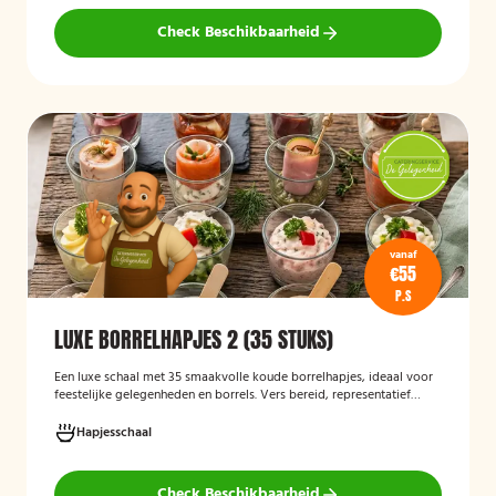
Check Beschikbaarheid
vanaf
€55
P.S
LUXE BORRELHAPJES 2 (35 STUKS)
Een luxe schaal met 35 smaakvolle koude borrelhapjes, ideaal voor
feestelijke gelegenheden en borrels. Vers bereid, representatief
gepresenteerd en direct klaar om te serveren.
Hapjesschaal
Check Beschikbaarheid