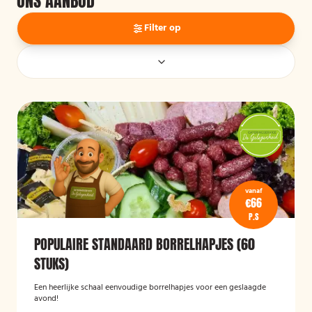
ONS AANBOD
Filter op
vanaf
€66
P.S
POPULAIRE STANDAARD BORRELHAPJES (60
STUKS)
Een heerlijke schaal eenvoudige borrelhapjes voor een geslaagde
avond!