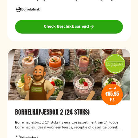
receptie of andere bijeenkomst, wij verzorgen passende hapjes.
Hieronder ziet u een selectie uit ons aanbod. De tapasspiesjesschaal
Borrelplank
is geschikt voor maximaal 6 personen.
Check Beschikbaarheid
vanaf
€65,95
P.S
BORRELHAPJESBOX 2 (24 STUKS)
Borrelhapjesbox 2 (24 stuks) is een luxe assortiment van 24 koude
borrelhapjes, ideaal voor een feestje, receptie of gezellige borrel. De
box bevat een gevarieerde selectie verfijnde hapjes die kant-en-
klaar worden geleverd, zodat u uw gasten eenvoudig kunt trakteren