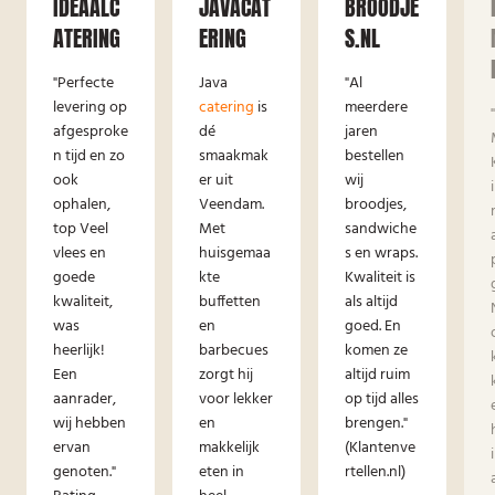
IDEAALC
JAVACAT
BROODJE
ATERING
ERING
S.NL
"Perfecte
Java
"Al
levering op
catering
is
meerdere
afgesproke
dé
jaren
n tijd en zo
smaakmak
bestellen
ook
er uit
wij
ophalen,
Veendam.
broodjes,
top Veel
Met
sandwiche
vlees en
huisgemaa
s en wraps.
goede
kte
Kwaliteit is
kwaliteit,
buffetten
als altijd
was
en
goed. En
heerlijk!
barbecues
komen ze
Een
zorgt hij
altijd ruim
aanrader,
voor lekker
op tijd alles
wij hebben
en
brengen."
ervan
makkelijk
(Klantenve
genoten."
eten in
rtellen.nl)