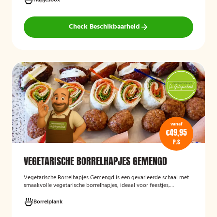
Hapjesbox
op een smaakvolle en feestelijke borrelervaring.
Check Beschikbaarheid
vanaf
€49,95
P.S
VEGETARISCHE BORRELHAPJES GEMENGD
Vegetarische Borrelhapjes Gemengd
is een gevarieerde schaal met
smaakvolle vegetarische borrelhapjes, ideaal voor feestjes,
recepties en borrels. De hapjes worden vers bereid en bieden een
feestelijke mix van vegetarische lekkernijen die geschikt zijn voor
Borrelplank
zowel vegetariërs als andere gasten.