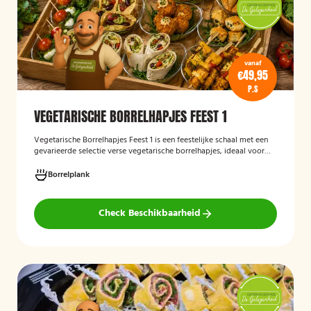
vanaf
€49,95
P.S
VEGETARISCHE BORRELHAPJES FEEST 1
Vegetarische Borrelhapjes Feest 1
is een feestelijke schaal met een
gevarieerde selectie verse vegetarische borrelhapjes, ideaal voor
verjaardagen, recepties en andere bijeenkomsten. De hapjes worden
vers bereid en verzorgd gepresenteerd, zodat gasten kunnen
Borrelplank
genieten van een smaakvolle en volledig vegetarische
borrelervaring.
Check Beschikbaarheid