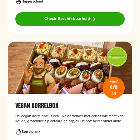
Hieronder ziet u een selectie uit ons aanbod. De Poncho's schaal is
Hapjesschaal
geschikt voor maximaal 6 personen
Check Beschikbaarheid
vanaf
€75
P.S
VEGAN BORRELBOX
De
Vegan Borrelbox
is een luxe borrelbox met een assortiment van
koude, grotendeels plantaardige hapjes. De box bevat onder andere
wraps met hummus, pinchos met vegan roomkaas en geroosterde
groenten, crostini’s en andere smaakvolle borrelhapjes die direct
Borrelplank
serveerklaar zijn voor een feest, borrel of bijeenkomst.