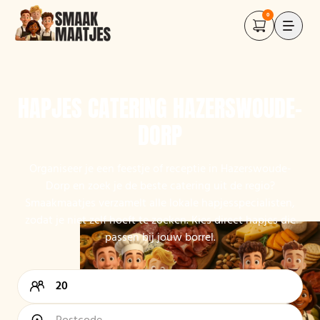
0
HAPJES CATERING HAZERSWOUDE-
DORP
Organiseer je een feestje of receptie in Hazerswoude-
Dorp en zoek je de beste catering uit de regio?
Smaakmaatjes verzamelt alle lokale hapjesspecialisten,
zodat je niet zelf hoeft te zoeken. Kies direct hapjes die
passen bij jouw borrel.