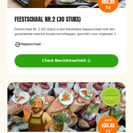
€58,25
P.S
FEESTSCHAAL NR.2 (30 STUKS)
Feestschaal Nr. 2 (30 stuks)
is een feestelijke hapjesschaal met een
gevarieerde selectie koude borrelhapjes, geschikt voor ongeveer 30
stuks. De schaal is bedoeld voor borrels, verjaardagen en andere
feestelijke gelegenheden en biedt een gemakkelijke, kant-en-klare
Hapjesschaal
oplossing voor het serveren van smakelijke hapjes aan uw gasten.
Check Beschikbaarheid
vanaf
€35,45
P.S