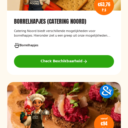
€63,76
P.S
BORRELHAPJES (CATERING NOORD)
Catering Noord biedt verschillende mogelijkheden voor
borrelhapjes. Hieronder ziet u een greep uit onze mogelijkheden.
Hapjes verzorgd door Catering Noord voor uw verjaardag,
recepties of een andere gelegenheid.
Borrelhapjes
Check Beschikbaarheid
vanaf
€94