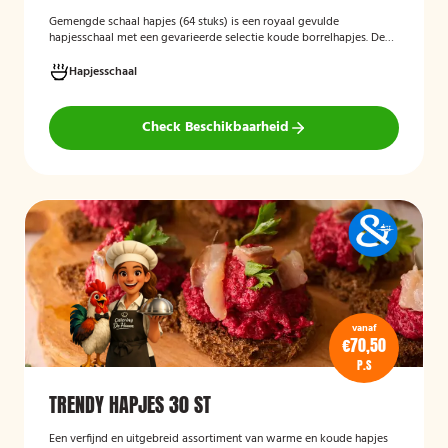
Gemengde schaal hapjes (64 stuks)
is een royaal gevulde
hapjesschaal met een gevarieerde selectie koude borrelhapjes. De
schaal biedt voor ieder wat wils en is ideaal voor verjaardagen,
recepties, bedrijfsborrels en andere feestelijke gelegenheden. Met
Hapjesschaal
64 hapjes is deze schaal geschikt om een grotere groep gasten te
voorzien van smakelijke en gevarieerde snacks.
Check Beschikbaarheid
vanaf
€70,50
P.S
TRENDY HAPJES 30 ST
Een verfijnd en uitgebreid assortiment van warme en koude hapjes