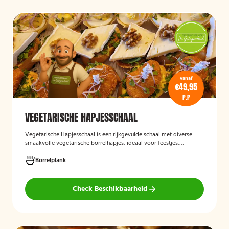
vanaf
€49,95
P.P
VEGETARISCHE HAPJESSCHAAL
Vegetarische Hapjesschaa
l
is een rijkgevulde schaal met diverse
smaakvolle vegetarische borrelhapjes, ideaal voor feestjes,
recepties, vergaderingen en andere bijeenkomsten. De schaal biedt
een gevarieerde selectie van vegetarische lekkernijen die direct
Borrelplank
klaar zijn om te serveren en geschikt zijn voor gasten die bewust of
volledig vegetarisch eten.
Check Beschikbaarheid