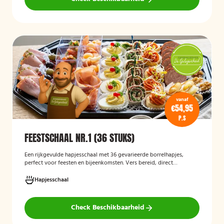
vanaf
€54,95
P.S
FEESTSCHAAL NR.1 (36 STUKS)
Een rijkgevulde hapjesschaal met 36 gevarieerde borrelhapjes,
perfect voor feesten en bijeenkomsten. Vers bereid, direct
serveerklaar en geschikt voor diverse gelegenheden.
Hapjesschaal
Check Beschikbaarheid