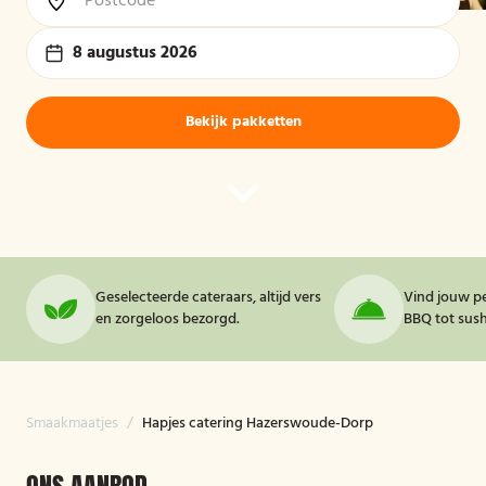
8 augustus 2026
Bekijk pakketten
Geselecteerde cateraars, altijd vers
Vind jouw pe
en zorgeloos bezorgd.
BBQ tot sushi
Smaakmaatjes
/
Hapjes catering Hazerswoude-Dorp