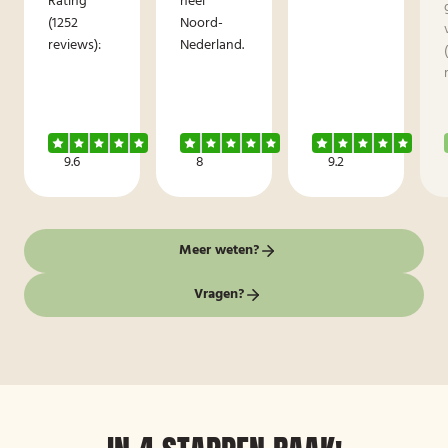
Rating
heel
(1252
Noord-
reviews):
Nederland.
9.6
8
9.2
Meer weten?
Vragen?