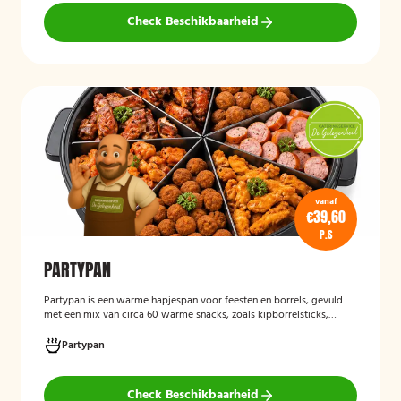
Check Beschikbaarheid
vanaf
€39,60
P.S
PARTYPAN
Partypan
is een warme hapjespan voor feesten en borrels, gevuld
met een mix van circa 60 warme snacks, zoals kipborrelsticks,
gehaktballetjes en kipspiesjes. De partypan wordt kant-en-klaar
geleverd en hoeft alleen nog verwarmd te worden, waardoor het
Partypan
een eenvoudige en praktische cateringoplossing is voor
verjaardagen, jubilea, bedrijfsfeesten en andere bijeenkomsten.
Check Beschikbaarheid