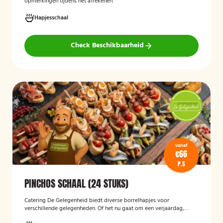
opmerkingen tijdens het afrekenen.
Hapjesschaal
Check Beschikbaarheid
vanaf
€66
P.S
PINCHOS SCHAAL (24 STUKS)
Catering De Gelegenheid biedt diverse borrelhapjes voor
verschillende gelegenheden. Of het nu gaat om een verjaardag,
receptie of andere bijeenkomst, wij verzorgen passende hapjes.