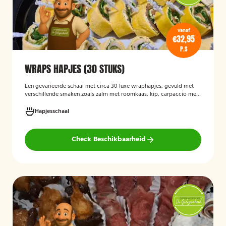
vanaf
€32,95
P.S
WRAPS HAPJES (30 STUKS)
Een gevarieerde schaal met circa 30 luxe wraphapjes, gevuld met
verschillende smaken zoals zalm met roomkaas, kip, carpaccio met
rucola en pijnboompitten, en hummus met zongedroogde tomaat.
Ideaal als borrelhapje voor feestjes, recepties of zakelijke
Hapjesschaal
bijeenkomsten. De wraps zijn vers bereid en aantrekkelijk
gepresenteerd op een serveerschaal.
Check Beschikbaarheid