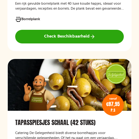
Een rijk gevulde borrelplank met 40 luxe koude hapjes, ideaal voor
verjaardagen, recepties en borrels. De plank bevat een gevarieerde
selectie verfijnde feesthapjes die kant-en-klaar worden geleverd en
stijlvol worden gepresenteerd, zodat je gasten direct kunnen
Borrelplank
genieten.
Check Beschikbaarheid
vanaf
€87,95
P.S
TAPASSPIESJES SCHAAL (42 STUKS)
Catering De Gelegenheid biedt diverse borrelhapjes voor
verschillende gelegenheden. Of het nu gaat om een verjaardag,