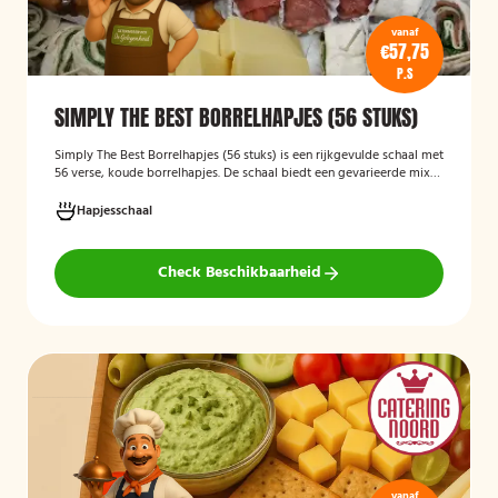
vanaf
€57,75
P.S
SIMPLY THE BEST BORRELHAPJES (56 STUKS)
Simply The Best Borrelhapjes (56 stuks)
is een rijkgevulde schaal met
56 verse, koude borrelhapjes. De schaal biedt een gevarieerde mix
van feestelijke hapjes en is ideaal voor verjaardagen, bedrijfsborrels,
recepties en andere bijeenkomsten. De hapjes worden kant-en-klaar
Hapjesschaal
geleverd, zodat u zonder voorbereiding uw gasten kunt trakteren op
een smakelijke en verzorgde borrelplank.
Check Beschikbaarheid
vanaf