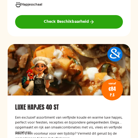
Hapjesschaal
Check Beschikbaarheid
vanaf
€84
P.S
LUXE HAPJES 40 ST
Een exclusief assortiment van verfijnde koude en warme luxe hapjes,
perfect voor feesten, recepties en bijzondere gelegenheden. Elegant
opgemaakt en rijk aan smaakcombinaties met vis, vlees en verfijnde
garnituren.
Heeft u een voorkeur voor een tijdstip? Vermeld dit gerust bij de