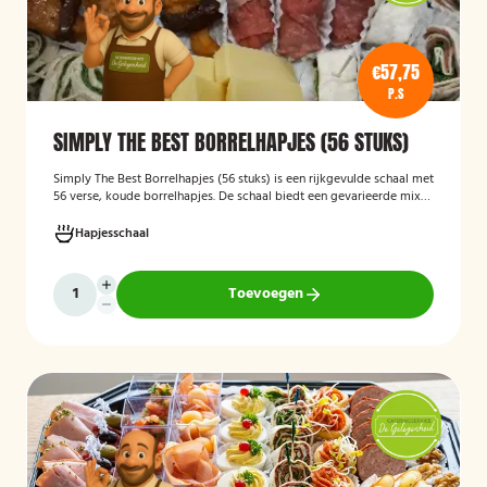
€57,75
P.S
SIMPLY THE BEST BORRELHAPJES (56 STUKS)
Simply The Best Borrelhapjes (56 stuks)
is een rijkgevulde schaal met
56 verse, koude borrelhapjes. De schaal biedt een gevarieerde mix
van feestelijke hapjes en is ideaal voor verjaardagen, bedrijfsborrels,
recepties en andere bijeenkomsten. De hapjes worden kant-en-klaar
Hapjesschaal
geleverd, zodat u zonder voorbereiding uw gasten kunt trakteren op
een smakelijke en verzorgde borrelplank.
Toevoegen