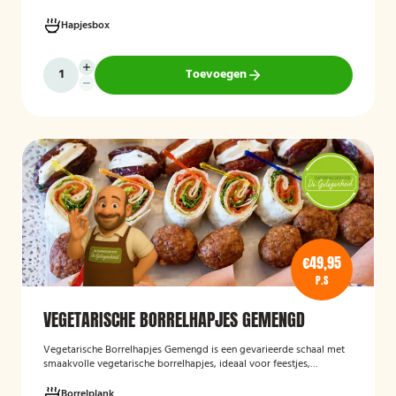
box bevat een gevarieerde selectie verfijnde hapjes die kant-en-
klaar worden geleverd, zodat u uw gasten eenvoudig kunt trakteren
Hapjesbox
op een smaakvolle en feestelijke borrelervaring.
Toevoegen
€49,95
P.S
VEGETARISCHE BORRELHAPJES GEMENGD
Vegetarische Borrelhapjes Gemengd
is een gevarieerde schaal met
smaakvolle vegetarische borrelhapjes, ideaal voor feestjes,
recepties en borrels. De hapjes worden vers bereid en bieden een
feestelijke mix van vegetarische lekkernijen die geschikt zijn voor
Borrelplank