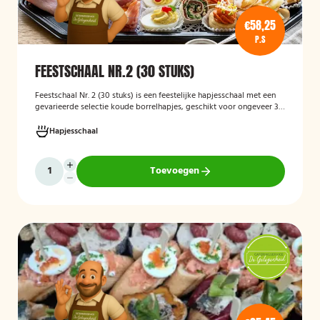
€58,25
P.S
FEESTSCHAAL NR.2 (30 STUKS)
Feestschaal Nr. 2 (30 stuks)
is een feestelijke hapjesschaal met een
gevarieerde selectie koude borrelhapjes, geschikt voor ongeveer 30
stuks. De schaal is bedoeld voor borrels, verjaardagen en andere
feestelijke gelegenheden en biedt een gemakkelijke, kant-en-klare
Hapjesschaal
oplossing voor het serveren van smakelijke hapjes aan uw gasten.
Toevoegen