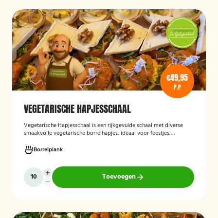
€49,95
P.P
VEGETARISCHE HAPJESSCHAAL
Vegetarische Hapjesschaa
l
is een rijkgevulde schaal met diverse
smaakvolle vegetarische borrelhapjes, ideaal voor feestjes,
recepties, vergaderingen en andere bijeenkomsten. De schaal biedt
een gevarieerde selectie van vegetarische lekkernijen die direct
Borrelplank
klaar zijn om te serveren en geschikt zijn voor gasten die bewust of
volledig vegetarisch eten.
Toevoegen