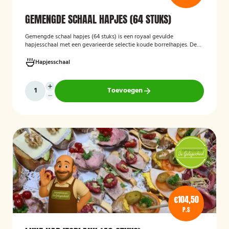
GEMENGDE SCHAAL HAPJES (64 STUKS)
Gemengde schaal hapjes (64 stuks)
is een royaal gevulde
hapjesschaal met een gevarieerde selectie koude borrelhapjes. De
schaal biedt voor ieder wat wils en is ideaal voor verjaardagen,
recepties, bedrijfsborrels en andere feestelijke gelegenheden. Met
Hapjesschaal
64 hapjes is deze schaal geschikt om een grotere groep gasten te
voorzien van smakelijke en gevarieerde snacks.
Toevoegen
€104,50
P.S