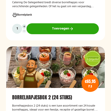
Catering De Gelegenheid biedt diverse borrelhapjes voor
verschillende gelegenheden. Of het nu gaat om een verjaardag,
receptie of andere bijeenkomst, wij verzorgen passende hapjes.
Hieronder ziet u een selectie uit ons aanbod. De tapasspiesjesschaal
Borrelplank
is geschikt voor maximaal 6 personen.
Toevoegen
€65,95
P.S
BORRELHAPJESBOX 2 (24 STUKS)
Borrelhapjesbox 2 (24 stuks) is een luxe assortiment van 24 koude
borrelhapjes, ideaal voor een feestje, receptie of gezellige borrel. De