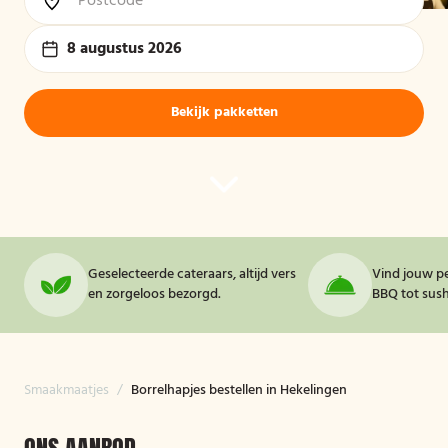
8 augustus 2026
Bekijk pakketten
Geselecteerde cateraars, altijd vers
Vind jouw pe
en zorgeloos bezorgd.
BBQ tot sushi
Smaakmaatjes
/
Borrelhapjes bestellen in Hekelingen