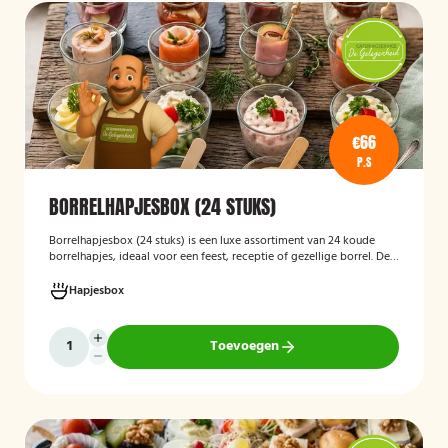
€66
P.S
BORRELHAPJESBOX (24 STUKS)
Borrelhapjesbox (24 stuks
)
is een luxe assortiment van 24 koude
borrelhapjes, ideaal voor een feest, receptie of gezellige borrel. De
box bevat onder andere amuses met rauwe ham en meloen,
zalmrolletjes, brie met notenmelange en vitello tonato, verzorgd
Hapjesbox
gepresenteerd en direct klaar om te serveren.
Toevoegen