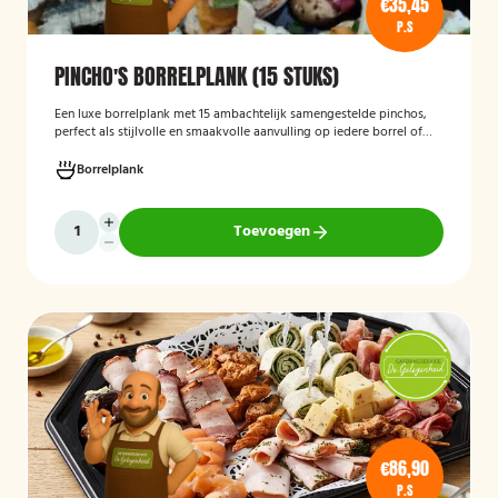
€35,45
P.S
PINCHO'S BORRELPLANK (15 STUKS)
Een luxe borrelplank met 15 ambachtelijk samengestelde pinchos,
perfect als stijlvolle en smaakvolle aanvulling op iedere borrel of
feestelijke gelegenheid.
Borrelplank
Toevoegen
€86,90
P.S