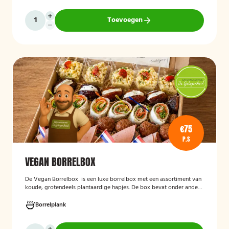
Toevoegen
€75
P.S
VEGAN BORRELBOX
De
Vegan Borrelbox
is een luxe borrelbox met een assortiment van
koude, grotendeels plantaardige hapjes. De box bevat onder andere
wraps met hummus, pinchos met vegan roomkaas en geroosterde
groenten, crostini’s en andere smaakvolle borrelhapjes die direct
Borrelplank
serveerklaar zijn voor een feest, borrel of bijeenkomst.