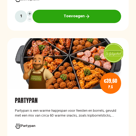
zowel vegetariërs als andere gasten.
Toevoegen
€39,60
P.S
PARTYPAN
Partypan
is een warme hapjespan voor feesten en borrels, gevuld
met een mix van circa 60 warme snacks, zoals kipborrelsticks,
gehaktballetjes en kipspiesjes. De partypan wordt kant-en-klaar
geleverd en hoeft alleen nog verwarmd te worden, waardoor het
Partypan
een eenvoudige en praktische cateringoplossing is voor
verjaardagen, jubilea, bedrijfsfeesten en andere bijeenkomsten.