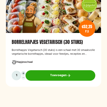
€52,25
P.S
BORRELHAPJES VEGETARISCH (30 STUKS)
Borrelhapjes Vegetarisch (30 stuks)
is een schaal met 30 smaakvolle
vegetarische borrelhapjes, ideaal voor feestjes, recepties en
bijeenkomsten. De hapjes zijn vers bereid en bieden een gevarieerde
selectie die geschikt is voor vegetariërs, zodat gasten kunnen
Hapjesschaal
genieten van een feestelijke en veelzijdige borrelervaring.
Toevoegen