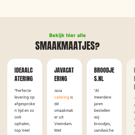
Bekijk hier alle
SMAAKMAATJES?
IDEAALC
JAVACAT
BROODJE
ATERING
ERING
S.NL
"Perfecte
Java
"Al
levering op
catering
is
meerdere
afgesproke
dé
jaren
n tijd en zo
smaakmak
bestellen
ook
er uit
wij
ophalen,
Veendam.
broodjes,
top Veel
Met
sandwiche