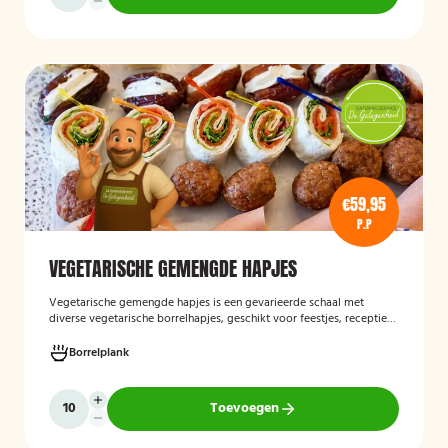
€59,95
P.P
VEGETARISCHE GEMENGDE HAPJES
Vegetarische gemengde hapjes
is een gevarieerde schaal met
diverse vegetarische borrelhapjes, geschikt voor feestjes, recepties
en andere gelegenheden. De selectie bestaat uit verschillende
smaakvolle vegetarische snacks en biedt een afwisselend
Borrelplank
assortiment voor gasten die geen vlees eten.
Toevoegen