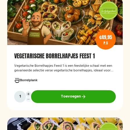
€49,95
P.S
VEGETARISCHE BORRELHAPJES FEEST 1
Vegetarische Borrelhapjes Feest 1
is een feestelijke schaal met een
gevarieerde selectie verse vegetarische borrelhapjes, ideaal voor
verjaardagen, recepties en andere bijeenkomsten. De hapjes worden
vers bereid en verzorgd gepresenteerd, zodat gasten kunnen
Borrelplank
genieten van een smaakvolle en volledig vegetarische
borrelervaring.
Toevoegen