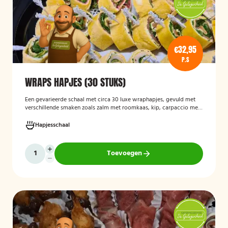
€32,95
P.S
WRAPS HAPJES (30 STUKS)
Een gevarieerde schaal met circa 30 luxe wraphapjes, gevuld met
verschillende smaken zoals zalm met roomkaas, kip, carpaccio met
rucola en pijnboompitten, en hummus met zongedroogde tomaat.
Ideaal als borrelhapje voor feestjes, recepties of zakelijke
Hapjesschaal
bijeenkomsten. De wraps zijn vers bereid en aantrekkelijk
gepresenteerd op een serveerschaal.
Toevoegen