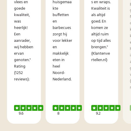
vlees en
huisgemaa
s en wraps.
goede
kte
Kwaliteit is
kwaliteit,
buffetten
als altijd
was
en
goed. En
heerlijk!
barbecues
komen ze
Een
zorgt hij
altijd ruim
aanrader,
voor lekker
op tijd alles
wij hebben
en
brengen."
ervan
makkelijk
(Klantenve
genoten."
eten in
rtellen.nl)
Rating
heel
(1252
Noord-
reviews):
Nederland.
9.6
8
9.2