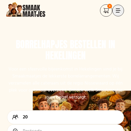
0
BORRELHAPJES BESTELLEN IN
HEKELINGEN
Voor een sfeervolle bijeenkomst in Hekelingen vind je bij
Smaakmaatjes de lekkerste borrelarrangementen. Wij
verzamelen alle cateraars uit de regio Nissewaard op één
plek voor optimaal overzicht. Ontdek welk Smaakmaatje
jouw borrel verzorgt.