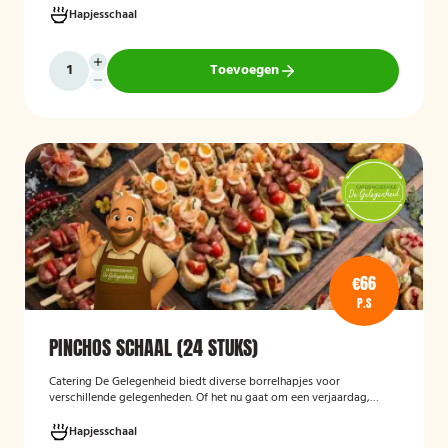
Hapjesschaal
Toevoegen
€66
P.S
PINCHOS SCHAAL (24 STUKS)
Catering De Gelegenheid biedt diverse borrelhapjes voor
verschillende gelegenheden. Of het nu gaat om een verjaardag,
receptie of andere bijeenkomst, wij verzorgen passende hapjes.
Hieronder ziet u een selectie uit ons aanbod. De Poncho's schaal is
Hapjesschaal
geschikt voor maximaal 6 personen