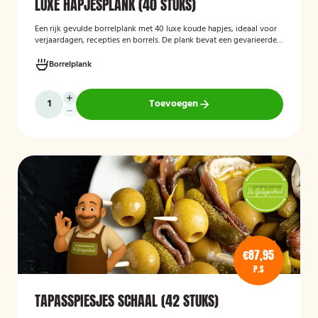
LUXE HAPJESPLANK (40 STUKS)
Een rijk gevulde borrelplank met 40 luxe koude hapjes, ideaal voor
verjaardagen, recepties en borrels. De plank bevat een gevarieerde
selectie verfijnde feesthapjes die kant-en-klaar worden geleverd en
stijlvol worden gepresenteerd, zodat je gasten direct kunnen
Borrelplank
genieten.
Toevoegen
€87,95
P.S
TAPASSPIESJES SCHAAL (42 STUKS)