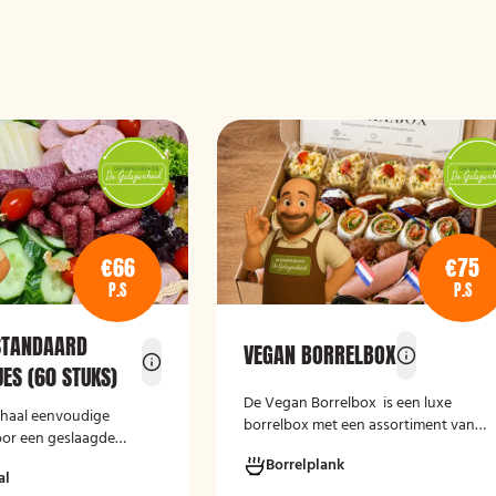
€66
€75
P.S
P.S
STANDAARD
VEGAN BORRELBOX
ES (60 STUKS)
De
Vegan Borrelbox
is een luxe
schaal eenvoudige
borrelbox met een assortiment van
oor een geslaagde
koude, grotendeels plantaardige
Borrelplank
hapjes. De box bevat onder andere
al
wraps met hummus, pinchos met