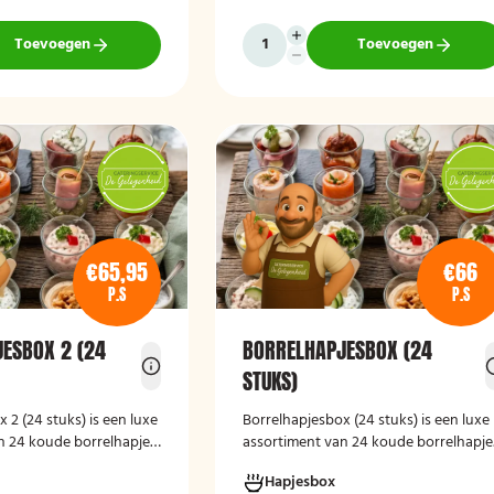
vegan roomkaas en geroosterde
groenten, crostini’s en andere
Toevoegen
Toevoegen
smaakvolle borrelhapjes die direct
serveerklaar zijn voor een feest, borrel
of bijeenkomst.
€65,95
€66
P.S
P.S
ESBOX 2 (24
BORRELHAPJESBOX (24
STUKS)
 2 (24 stuks) is een luxe
Borrelhapjesbox (24 stuks
)
is een luxe
n 24 koude borrelhapjes,
assortiment van 24 koude borrelhapje
 feestje, receptie of
ideaal voor een feest, receptie of
Hapjesbox
l. De box bevat een
gezellige borrel. De box bevat onder