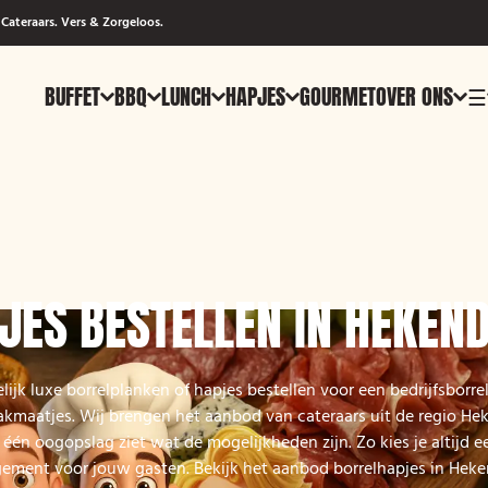
Cateraars. Vers & Zorgeloos.
BUFFET
BBQ
LUNCH
HAPJES
GOURMET
OVER ONS
☰
JES BESTELLEN IN HEKEN
lijk luxe borrelplanken of hapjes bestellen voor een bedrijfsborrel
akmaatjes. Wij brengen het aanbod van cateraars uit de regio H
n één oogopslag ziet wat de mogelijkheden zijn. Zo kies je altijd 
gement voor jouw gasten. Bekijk het aanbod borrelhapjes in Heke