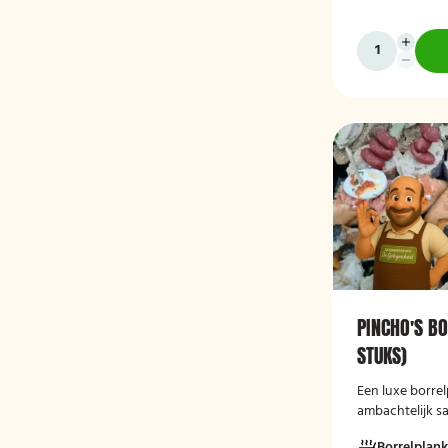
bijeenkomst, w
hapjes. Hieronde
ons aanbod. De Poncho's schaal is
geschikt voor 
PINCHO'S B
STUKS)
Een luxe borrel
ambachtelijk s
perfect als stij
Borrelplank