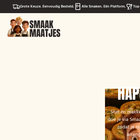
Grote Keuze. Eenvoudig Besteld.
Alle Smaken. Eén Platform.
Top 
HAP
Snel en makke
doe je via Sma
zodat je i
arran