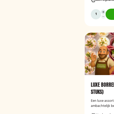
aanvulling op i
feestelijke gel
LUXE BORRE
STUKS)
Een luxe assor
ambachtelijk b
borrelhapjes, p