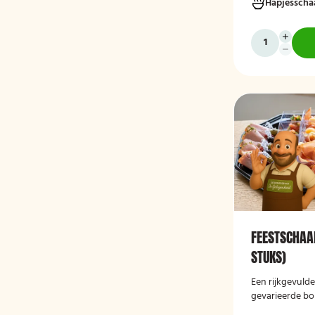
Hapjesscha
gelegenheden e
op locatie gese
FEESTSCHAAL
STUKS)
Een rijkgevuld
gevarieerde bor
feesten en bije