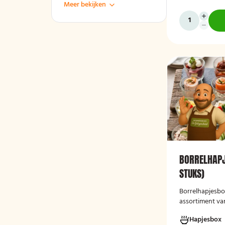
Meer bekijken
BORRELHAPJ
STUKS)
Borrelhapjesbox
assortiment va
ideaal voor een
Hapjesbox
gezellige borre