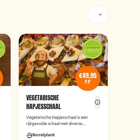
€49,95
P.P
VEGETARISCHE
HAPJESSCHAAL
Vegetarische Hapjesschaa
l
is een
rijkgevulde schaal met diverse
smaakvolle vegetarische borrelhapjes,
Borrelplank
ideaal voor feestjes, recepties,