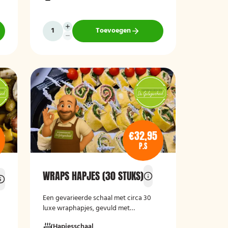
,
kipspiesjes. De partypan wordt kant-
e
en-klaar geleverd en hoeft alleen nog
d
verwarmd te worden, waardoor het
Toevoegen
een eenvoudige en praktische
cateringoplossing is voor verjaardagen,
jubilea, bedrijfsfeesten en andere
bijeenkomsten.
€32,95
P.S
WRAPS HAPJES (30 STUKS)
Een gevarieerde schaal met circa 30
e
luxe wraphapjes, gevuld met
verschillende smaken zoals zalm met
Hapjesschaal