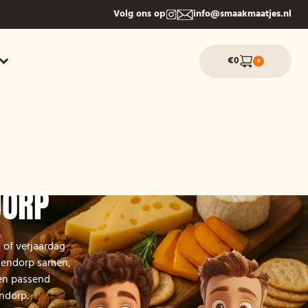
Volg ons op
info@smaakmaatjes.nl
€0
0
DORP
 of verjaardag
ekendorp samen,
een passend
ndorp.