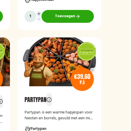
Vers bereid, representatief
r
gepresenteerd en direct klaar om te
serveren.
Toevoegen
€39,60
P.S
PARTYPAN
Partypan
is een warme hapjespan voor
en
feesten en borrels, gevuld met een mix
van circa 60 warme snacks, zoals
Partypan
kipborrelsticks, gehaktballetjes en