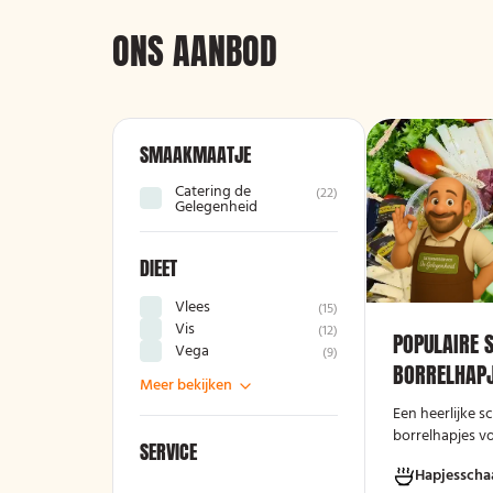
ONS AANBOD
SMAAKMAATJE
Catering de
(
22
)
Gelegenheid
DIEET
Vlees
(
15
)
Vis
(
12
)
POPULAIRE 
Vega
(
9
)
BORRELHAPJ
Meer bekijken
Een heerlijke 
borrelhapjes v
SERVICE
avond!
Hapjesscha