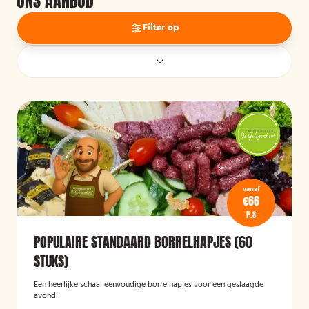
ONS AANBOD
Filter op
vanaf
€66
P.S
POPULAIRE STANDAARD BORRELHAPJES (60
STUKS)
Een heerlijke schaal eenvoudige borrelhapjes voor een geslaagde
avond!