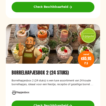
volledig vegetarisch eten.
Check Beschikbaarheid
vanaf
€65,95
P.S
BORRELHAPJESBOX 2 (24 STUKS)
Borrelhapjesbox 2 (24 stuks) is een luxe assortiment van 24 koude
borrelhapjes, ideaal voor een feestje, receptie of gezellige borrel. De
box bevat een gevarieerde selectie verfijnde hapjes die kant-en-
klaar worden geleverd, zodat u uw gasten eenvoudig kunt trakteren
Hapjesbox
op een smaakvolle en feestelijke borrelervaring.
Check Beschikbaarheid