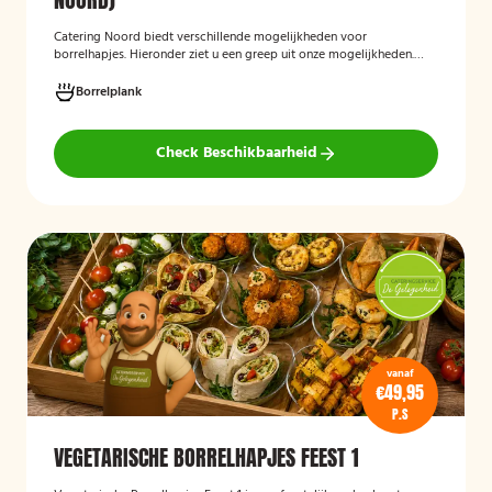
Catering Noord biedt verschillende mogelijkheden voor
borrelhapjes. Hieronder ziet u een greep uit onze mogelijkheden.
Hapjes verzorgd door Catering Noord voor uw verjaardag,
recepties of een andere gelegenheid.
Borrelplank
Check Beschikbaarheid
vanaf
€49,95
P.S
VEGETARISCHE BORRELHAPJES FEEST 1