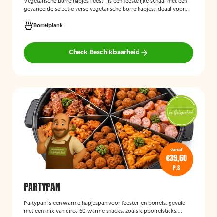
Vegetarische Borrelhapjes Feest 1
is een feestelijke schaal met een
gevarieerde selectie verse vegetarische borrelhapjes, ideaal voor
verjaardagen, recepties en andere bijeenkomsten. De hapjes worden
vers bereid en verzorgd gepresenteerd, zodat gasten kunnen
Borrelplank
genieten van een smaakvolle en volledig vegetarische
borrelervaring.
Check Beschikbaarheid
vanaf
€39,60
P.S
PARTYPAN
Partypan
is een warme hapjespan voor feesten en borrels, gevuld
met een mix van circa 60 warme snacks, zoals kipborrelsticks,