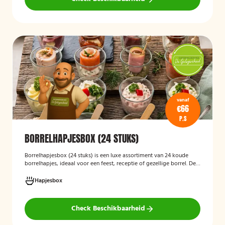
vanaf
€66
P.S
BORRELHAPJESBOX (24 STUKS)
Borrelhapjesbox (24 stuks
)
is een luxe assortiment van 24 koude
borrelhapjes, ideaal voor een feest, receptie of gezellige borrel. De
box bevat onder andere amuses met rauwe ham en meloen,
zalmrolletjes, brie met notenmelange en vitello tonato, verzorgd
Hapjesbox
gepresenteerd en direct klaar om te serveren.
Check Beschikbaarheid