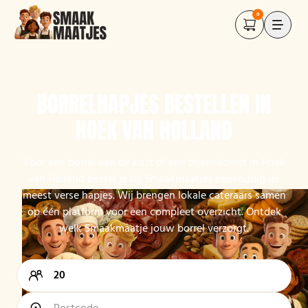
0
BORRELHAPJES BESTELLEN IN
HOEK VAN HOLLAND
Voor een borrel aan de kust of een bijeenkomst in Hoek
van Holland bestel je bij Smaakmaatjes eenvoudig de
meest verse hapjes. Wij brengen lokale cateraars samen
op één platform voor een compleet overzicht. Ontdek
welk Smaakmaatje jouw borrel verzorgt.