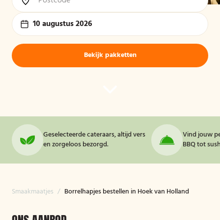
10 augustus 2026
Bekijk pakketten
Geselecteerde cateraars, altijd vers
Vind jouw pe
en zorgeloos bezorgd.
BBQ tot sushi
Smaakmaatjes
/
Borrelhapjes bestellen in Hoek van Holland