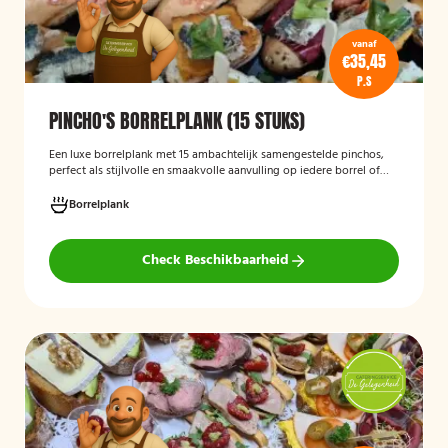
vanaf
€35,45
P.S
PINCHO'S BORRELPLANK (15 STUKS)
Een luxe borrelplank met 15 ambachtelijk samengestelde pinchos,
perfect als stijlvolle en smaakvolle aanvulling op iedere borrel of
feestelijke gelegenheid.
Borrelplank
Check Beschikbaarheid