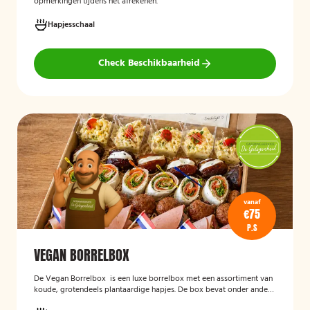
opmerkingen tijdens het afrekenen.
Hapjesschaal
Check Beschikbaarheid
vanaf
€75
P.S
VEGAN BORRELBOX
De
Vegan Borrelbox
is een luxe borrelbox met een assortiment van
koude, grotendeels plantaardige hapjes. De box bevat onder andere
wraps met hummus, pinchos met vegan roomkaas en geroosterde