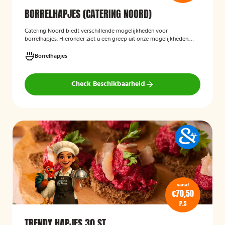
BORRELHAPJES (CATERING NOORD)
Catering Noord biedt verschillende mogelijkheden voor
borrelhapjes. Hieronder ziet u een greep uit onze mogelijkheden.
Hapjes verzorgd door Catering Noord voor uw verjaardag,
recepties of een andere gelegenheid.
Borrelhapjes
Check Beschikbaarheid
vanaf
€70,50
P.S
TRENDY HAPJES 30 ST