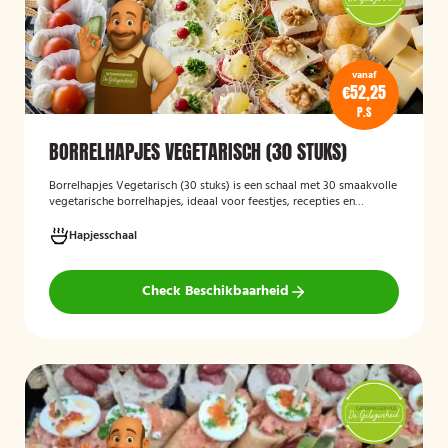
vanaf
€52,25
P.S
BORRELHAPJES VEGETARISCH (30 STUKS)
Borrelhapjes Vegetarisch (30 stuks)
is een schaal met 30 smaakvolle
vegetarische borrelhapjes, ideaal voor feestjes, recepties en
bijeenkomsten. De hapjes zijn vers bereid en bieden een gevarieerde
selectie die geschikt is voor vegetariërs, zodat gasten kunnen
Hapjesschaal
genieten van een feestelijke en veelzijdige borrelervaring.
Check Beschikbaarheid