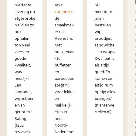
"Perfecte
Java
"Al
levering op
catering
is
meerdere
afgesproke
dé
jaren
n tijd en zo
smaakmak
bestellen
ook
er uit
wij
ophalen,
Veendam.
broodjes,
top Veel
Met
sandwiche
vlees en
huisgemaa
s en wraps.
goede
kte
Kwaliteit is
kwaliteit,
buffetten
als altijd
was
en
goed. En
heerlijk!
barbecues
komen ze
Een
zorgt hij
altijd ruim
aanrader,
voor lekker
op tijd alles
wij hebben
en
brengen."
ervan
makkelijk
(Klantenve
genoten."
eten in
rtellen.nl)
Rating
heel
(1252
Noord-
reviews):
Nederland.