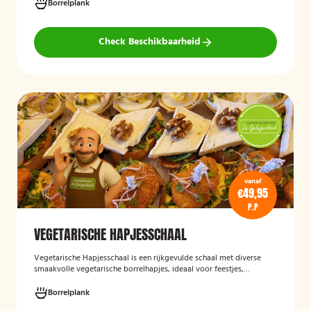
groenten, crostini’s en andere smaakvolle borrelhapjes die direct
Borrelplank
serveerklaar zijn voor een feest, borrel of bijeenkomst.
Check Beschikbaarheid
vanaf
€49,95
P.P
VEGETARISCHE HAPJESSCHAAL
Vegetarische Hapjesschaa
l
is een rijkgevulde schaal met diverse
smaakvolle vegetarische borrelhapjes, ideaal voor feestjes,
recepties, vergaderingen en andere bijeenkomsten. De schaal biedt
een gevarieerde selectie van vegetarische lekkernijen die direct
Borrelplank
klaar zijn om te serveren en geschikt zijn voor gasten die bewust of