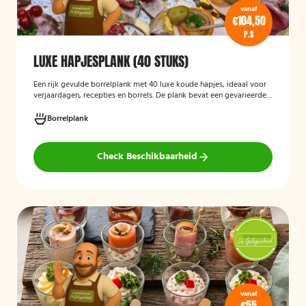
vanaf
€104,50
P.S
LUXE HAPJESPLANK (40 STUKS)
Een rijk gevulde borrelplank met 40 luxe koude hapjes, ideaal voor
verjaardagen, recepties en borrels. De plank bevat een gevarieerde
selectie verfijnde feesthapjes die kant-en-klaar worden geleverd en
stijlvol worden gepresenteerd, zodat je gasten direct kunnen
Borrelplank
genieten.
Check Beschikbaarheid
vanaf
€55