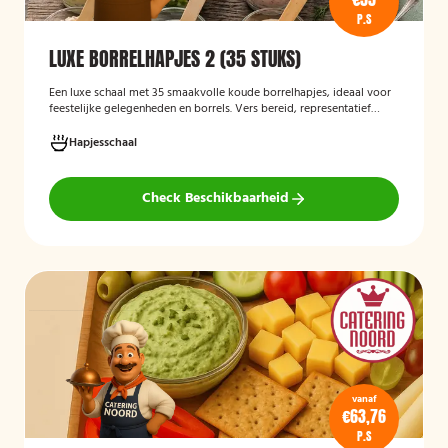
P.S
LUXE BORRELHAPJES 2 (35 STUKS)
Een luxe schaal met 35 smaakvolle koude borrelhapjes, ideaal voor
feestelijke gelegenheden en borrels. Vers bereid, representatief
gepresenteerd en direct klaar om te serveren.
Hapjesschaal
Check Beschikbaarheid
vanaf
€63,76
P.S