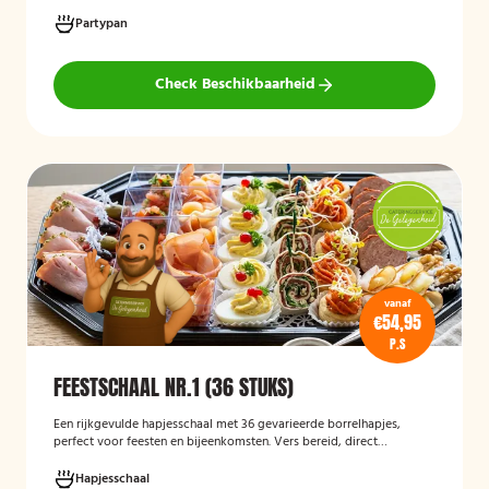
gehaktballetjes en kipspiesjes. De partypan wordt kant-en-klaar
geleverd en hoeft alleen nog verwarmd te worden, waardoor het
Partypan
een eenvoudige en praktische cateringoplossing is voor
verjaardagen, jubilea, bedrijfsfeesten en andere bijeenkomsten.
Check Beschikbaarheid
vanaf
€54,95
P.S
FEESTSCHAAL NR.1 (36 STUKS)
Een rijkgevulde hapjesschaal met 36 gevarieerde borrelhapjes,
perfect voor feesten en bijeenkomsten. Vers bereid, direct
serveerklaar en geschikt voor diverse gelegenheden.
Hapjesschaal