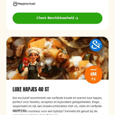
Hapjesschaal
Check Beschikbaarheid
vanaf
€84
P.S
LUXE HAPJES 40 ST
Een exclusief assortiment van verfijnde koude en warme luxe hapjes,
perfect voor feesten, recepties en bijzondere gelegenheden. Elegant
opgemaakt en rijk aan smaakcombinaties met vis, vlees en verfijnde
garnituren.
Heeft u een voorkeur voor een tijdstip? Vermeld dit gerust bij de