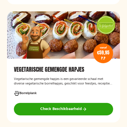
vanaf
€59,95
P.P
VEGETARISCHE GEMENGDE HAPJES
Vegetarische gemengde hapjes
is een gevarieerde schaal met
diverse vegetarische borrelhapjes, geschikt voor feestjes, recepties
en andere gelegenheden. De selectie bestaat uit verschillende
smaakvolle vegetarische snacks en biedt een afwisselend
Borrelplank
assortiment voor gasten die geen vlees eten.
Check Beschikbaarheid