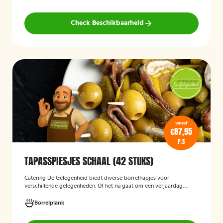
Check Beschikbaarheid
vanaf
€87,95
P.S
TAPASSPIESJES SCHAAL (42 STUKS)
Catering De Gelegenheid biedt diverse borrelhapjes voor
verschillende gelegenheden. Of het nu gaat om een verjaardag,
receptie of andere bijeenkomst, wij verzorgen passende hapjes.
Hieronder ziet u een selectie uit ons aanbod. De tapasspiesjesschaal
Borrelplank
is geschikt voor maximaal 6 personen.