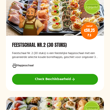
vanaf
€58,25
P.S
FEESTSCHAAL NR.2 (30 STUKS)
Feestschaal Nr. 2 (30 stuks)
is een feestelijke hapjesschaal met een
gevarieerde selectie koude borrelhapjes, geschikt voor ongeveer 30
stuks. De schaal is bedoeld voor borrels, verjaardagen en andere
feestelijke gelegenheden en biedt een gemakkelijke, kant-en-klare
Hapjesschaal
oplossing voor het serveren van smakelijke hapjes aan uw gasten.
Check Beschikbaarheid