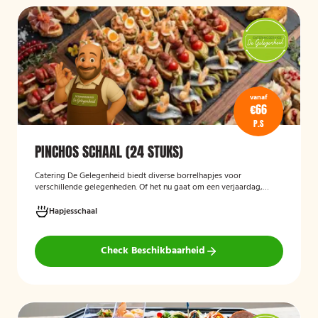
vanaf
€66
P.S
PINCHOS SCHAAL (24 STUKS)
Catering De Gelegenheid biedt diverse borrelhapjes voor
verschillende gelegenheden. Of het nu gaat om een verjaardag,
receptie of andere bijeenkomst, wij verzorgen passende hapjes.
Hieronder ziet u een selectie uit ons aanbod. De Poncho's schaal is
Hapjesschaal
geschikt voor maximaal 6 personen
Check Beschikbaarheid