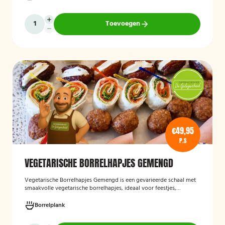
op een smaakvolle en feestelijke borrelervaring.
Toevoegen
€49,95
P.S
VEGETARISCHE BORRELHAPJES GEMENGD
Vegetarische Borrelhapjes Gemengd
is een gevarieerde schaal met
smaakvolle vegetarische borrelhapjes, ideaal voor feestjes,
recepties en borrels. De hapjes worden vers bereid en bieden een
feestelijke mix van vegetarische lekkernijen die geschikt zijn voor
Borrelplank
zowel vegetariërs als andere gasten.