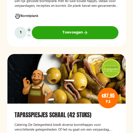
Een rijk gevulde borrelplank met 40 luxe koude hapjes, ideaal voor
verjaardagen, recepties en borrels. De plank bevat een gevarieerde
selectie verfijnde feesthapjes die kant-en-klaar worden geleverd en
stijlvol worden gepresenteerd, zodat je gasten direct kunnen
Borrelplank
genieten.
Toevoegen
€87,95
P.S
TAPASSPIESJES SCHAAL (42 STUKS)
Catering De Gelegenheid biedt diverse borrelhapjes voor
verschillende gelegenheden. Of het nu gaat om een verjaardag,