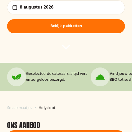
8 augustus 2026
Bekijk pakketten
Geselecteerde cateraars, altijd vers
Vind jouw pe
en zorgeloos bezorgd.
BBQ tot sushi
Smaakmaatjes
/
Holysloot
ONS AANBOD