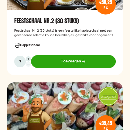
€58,25
P.S
FEESTSCHAAL NR.2 (30 STUKS)
Feestschaal Nr. 2 (30 stuks)
is een feestelijke hapjesschaal met een
gevarieerde selectie koude borrelhapjes, geschikt voor ongeveer 30
stuks. De schaal is bedoeld voor borrels, verjaardagen en andere
feestelijke gelegenheden en biedt een gemakkelijke, kant-en-klare
Hapjesschaal
oplossing voor het serveren van smakelijke hapjes aan uw gasten.
Toevoegen
€35,45
P.S