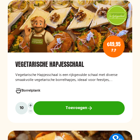
€49,95
P.P
VEGETARISCHE HAPJESSCHAAL
Vegetarische Hapjesschaa
l
is een rijkgevulde schaal met diverse
smaakvolle vegetarische borrelhapjes, ideaal voor feestjes,
recepties, vergaderingen en andere bijeenkomsten. De schaal biedt
een gevarieerde selectie van vegetarische lekkernijen die direct
Borrelplank
klaar zijn om te serveren en geschikt zijn voor gasten die bewust of
volledig vegetarisch eten.
Toevoegen