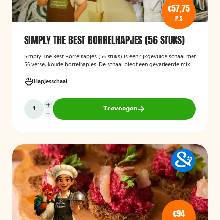
€57,75
P.S
SIMPLY THE BEST BORRELHAPJES (56 STUKS)
Simply The Best Borrelhapjes (56 stuks)
is een rijkgevulde schaal met
56 verse, koude borrelhapjes. De schaal biedt een gevarieerde mix
van feestelijke hapjes en is ideaal voor verjaardagen, bedrijfsborrels,
recepties en andere bijeenkomsten. De hapjes worden kant-en-klaar
Hapjesschaal
geleverd, zodat u zonder voorbereiding uw gasten kunt trakteren op
een smakelijke en verzorgde borrelplank.
Toevoegen
€94