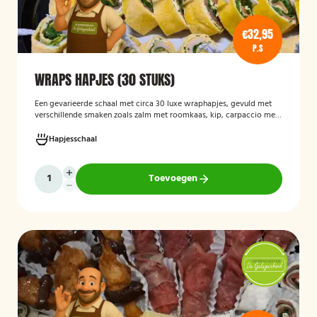
€32,95
P.S
WRAPS HAPJES (30 STUKS)
Een gevarieerde schaal met circa 30 luxe wraphapjes, gevuld met
verschillende smaken zoals zalm met roomkaas, kip, carpaccio met
rucola en pijnboompitten, en hummus met zongedroogde tomaat.
Ideaal als borrelhapje voor feestjes, recepties of zakelijke
Hapjesschaal
bijeenkomsten. De wraps zijn vers bereid en aantrekkelijk
gepresenteerd op een serveerschaal.
Toevoegen