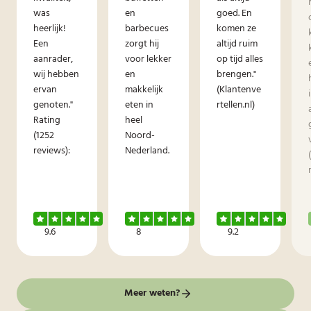
was
en
goed. En
heerlijk!
barbecues
komen ze
Een
zorgt hij
altijd ruim
aanrader,
voor lekker
op tijd alles
wij hebben
en
brengen."
ervan
makkelijk
(Klantenve
genoten."
eten in
rtellen.nl)
Rating
heel
(1252
Noord-
reviews):
Nederland.
9.6
8
9.2
Meer weten?