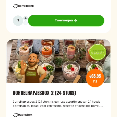
receptie of andere bijeenkomst, wij verzorgen passende hapjes.
Hieronder ziet u een selectie uit ons aanbod. De tapasspiesjesschaal
Borrelplank
is geschikt voor maximaal 6 personen.
Toevoegen
€65,95
P.S
BORRELHAPJESBOX 2 (24 STUKS)
Borrelhapjesbox 2 (24 stuks) is een luxe assortiment van 24 koude
borrelhapjes, ideaal voor een feestje, receptie of gezellige borrel. De
box bevat een gevarieerde selectie verfijnde hapjes die kant-en-
klaar worden geleverd, zodat u uw gasten eenvoudig kunt trakteren
Hapjesbox