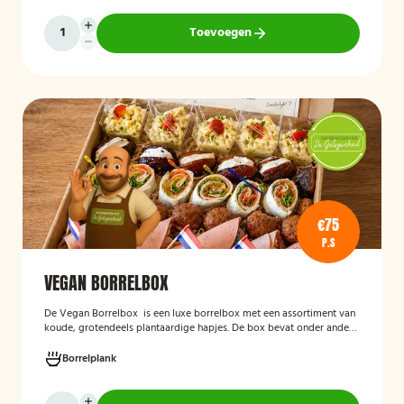
Toevoegen
€75
P.S
VEGAN BORRELBOX
De
Vegan Borrelbox
is een luxe borrelbox met een assortiment van
koude, grotendeels plantaardige hapjes. De box bevat onder andere
wraps met hummus, pinchos met vegan roomkaas en geroosterde
groenten, crostini’s en andere smaakvolle borrelhapjes die direct
Borrelplank
serveerklaar zijn voor een feest, borrel of bijeenkomst.