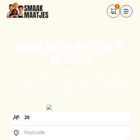
0
BORRELHAPJES BESTELLEN IN
HOLYSLOOT
Voor een bijeenkomst in het idyllische Holysloot vind je
bij Smaakmaatjes de lekkerste hapjes. Wij verzamelen
lokale cateraars. Ontdek welk Smaakmaatje jouw borrel
verzorgt.