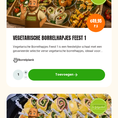
€49,95
P.S
VEGETARISCHE BORRELHAPJES FEEST 1
Vegetarische Borrelhapjes Feest 1
is een feestelijke schaal met een
gevarieerde selectie verse vegetarische borrelhapjes, ideaal voor
verjaardagen, recepties en andere bijeenkomsten. De hapjes worden
vers bereid en verzorgd gepresenteerd, zodat gasten kunnen
Borrelplank
genieten van een smaakvolle en volledig vegetarische
borrelervaring.
Toevoegen