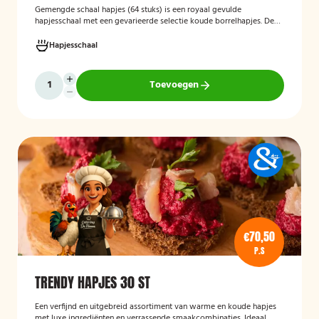
Gemengde schaal hapjes (64 stuks)
is een royaal gevulde
hapjesschaal met een gevarieerde selectie koude borrelhapjes. De
schaal biedt voor ieder wat wils en is ideaal voor verjaardagen,
recepties, bedrijfsborrels en andere feestelijke gelegenheden. Met
Hapjesschaal
64 hapjes is deze schaal geschikt om een grotere groep gasten te
voorzien van smakelijke en gevarieerde snacks.
Toevoegen
€70,50
P.S
TRENDY HAPJES 30 ST
Een verfijnd en uitgebreid assortiment van warme en koude hapjes
met luxe ingrediënten en verrassende smaakcombinaties. Ideaal