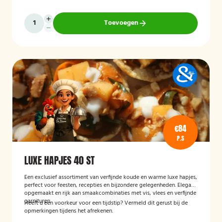
Toevoegen
€84
P.S
LUXE HAPJES 40 ST
Een exclusief assortiment van verfijnde koude en warme luxe hapjes,
perfect voor feesten, recepties en bijzondere gelegenheden. Elegant
opgemaakt en rijk aan smaakcombinaties met vis, vlees en verfijnde
garnituren.
Heeft u een voorkeur voor een tijdstip? Vermeld dit gerust bij de
opmerkingen tijdens het afrekenen.