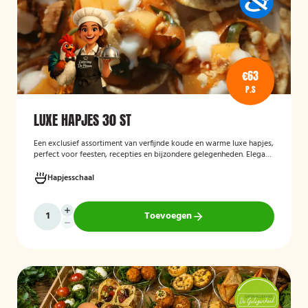
€63
P.S
LUXE HAPJES 30 ST
Een exclusief assortiment van verfijnde koude en warme luxe hapjes,
perfect voor feesten, recepties en bijzondere gelegenheden. Elegant
opgemaakt en rijk aan smaakcombinaties met vis, vlees en verfijnde
garnituren.
Hapjesschaal
Toevoegen