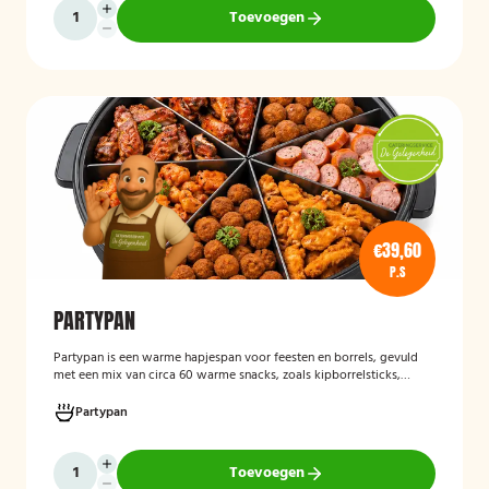
Toevoegen
€39,60
P.S
PARTYPAN
Partypan
is een warme hapjespan voor feesten en borrels, gevuld
met een mix van circa 60 warme snacks, zoals kipborrelsticks,
gehaktballetjes en kipspiesjes. De partypan wordt kant-en-klaar
geleverd en hoeft alleen nog verwarmd te worden, waardoor het
Partypan
een eenvoudige en praktische cateringoplossing is voor
verjaardagen, jubilea, bedrijfsfeesten en andere bijeenkomsten.
Toevoegen