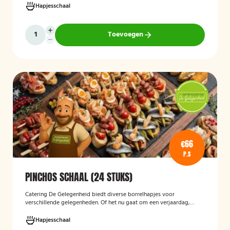
Hapjesschaal
Toevoegen
€66
P.S
PINCHOS SCHAAL (24 STUKS)
Catering De Gelegenheid biedt diverse borrelhapjes voor
verschillende gelegenheden. Of het nu gaat om een verjaardag,
receptie of andere bijeenkomst, wij verzorgen passende hapjes.
Hieronder ziet u een selectie uit ons aanbod. De Poncho's schaal is
Hapjesschaal
geschikt voor maximaal 6 personen