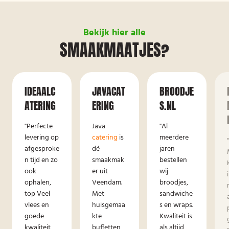
Bekijk hier alle
SMAAKMAATJES?
IDEAALC
JAVACAT
BROODJE
ATERING
ERING
S.NL
"Perfecte
Java
"Al
levering op
catering
is
meerdere
afgesproke
dé
jaren
n tijd en zo
smaakmak
bestellen
ook
er uit
wij
ophalen,
Veendam.
broodjes,
top Veel
Met
sandwiche
vlees en
huisgemaa
s en wraps.
goede
kte
Kwaliteit is
kwaliteit,
buffetten
als altijd