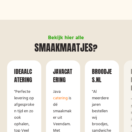
Bekijk hier alle
SMAAKMAATJES?
IDEAALC
JAVACAT
BROODJE
ATERING
ERING
S.NL
"Perfecte
Java
"Al
levering op
catering
is
meerdere
afgesproke
dé
jaren
n tijd en zo
smaakmak
bestellen
ook
er uit
wij
ophalen,
Veendam.
broodjes,
top Veel
Met
sandwiche