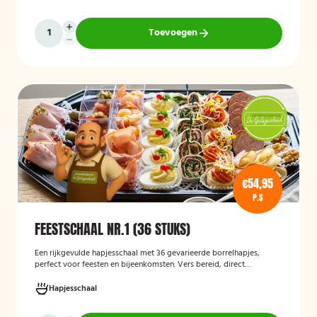
een eenvoudige en praktische cateringoplossing is voor
verjaardagen, jubilea, bedrijfsfeesten en andere bijeenkomsten.
Toevoegen
€54,95
P.S
FEESTSCHAAL NR.1 (36 STUKS)
Een rijkgevulde hapjesschaal met 36 gevarieerde borrelhapjes,
perfect voor feesten en bijeenkomsten. Vers bereid, direct
serveerklaar en geschikt voor diverse gelegenheden.
Hapjesschaal