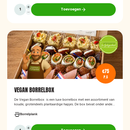
Toevoegen
€75
P.S
VEGAN BORRELBOX
De
Vegan Borrelbox
is een luxe borrelbox met een assortiment van
koude, grotendeels plantaardige hapjes. De box bevat onder andere
wraps met hummus, pinchos met vegan roomkaas en geroosterde
groenten, crostini’s en andere smaakvolle borrelhapjes die direct
Borrelplank
serveerklaar zijn voor een feest, borrel of bijeenkomst.