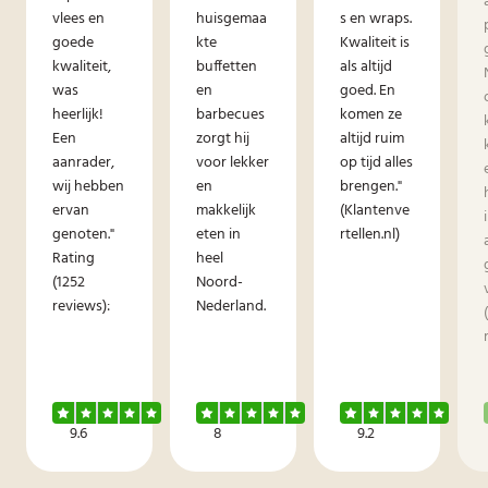
vlees en
huisgemaa
s en wraps.
goede
kte
Kwaliteit is
kwaliteit,
buffetten
als altijd
was
en
goed. En
heerlijk!
barbecues
komen ze
Een
zorgt hij
altijd ruim
aanrader,
voor lekker
op tijd alles
wij hebben
en
brengen."
ervan
makkelijk
(Klantenve
genoten."
eten in
rtellen.nl)
Rating
heel
(1252
Noord-
reviews):
Nederland.
9.6
8
9.2