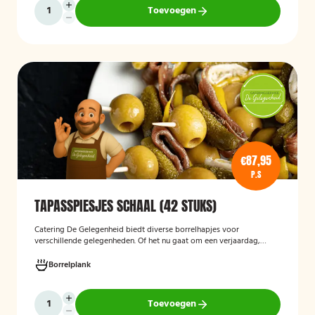
Toevoegen
€87,95
P.S
TAPASSPIESJES SCHAAL (42 STUKS)
Catering De Gelegenheid biedt diverse borrelhapjes voor
verschillende gelegenheden. Of het nu gaat om een verjaardag,
receptie of andere bijeenkomst, wij verzorgen passende hapjes.
Hieronder ziet u een selectie uit ons aanbod. De tapasspiesjesschaal
Borrelplank
is geschikt voor maximaal 6 personen.
Toevoegen