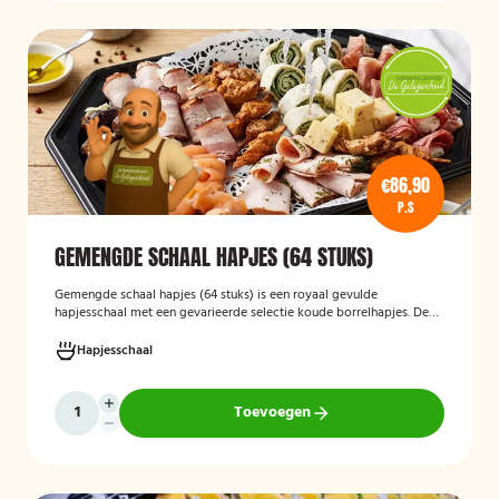
€86,90
P.S
GEMENGDE SCHAAL HAPJES (64 STUKS)
Gemengde schaal hapjes (64 stuks)
is een royaal gevulde
hapjesschaal met een gevarieerde selectie koude borrelhapjes. De
schaal biedt voor ieder wat wils en is ideaal voor verjaardagen,
recepties, bedrijfsborrels en andere feestelijke gelegenheden. Met
Hapjesschaal
64 hapjes is deze schaal geschikt om een grotere groep gasten te
voorzien van smakelijke en gevarieerde snacks.
Toevoegen