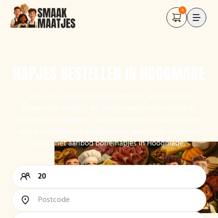
0
HAPJES BESTELLEN IN HOOGMADE
Voor een sfeervolle bijeenkomst of verjaardag in
Hoogmade bestel je bij Smaakmaatjes eenvoudig de
lekkerste borrelhapjes. Wij verzamelen het aanbod van
lokale cateraars uit de regio voor een helder overzicht.
Bekijk het aanbod borrelhapjes in Hoogmade.