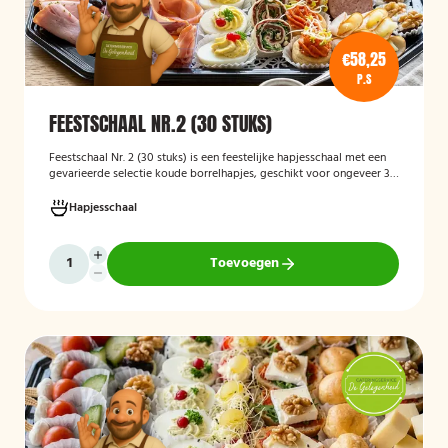
€58,25
P.S
FEESTSCHAAL NR.2 (30 STUKS)
Feestschaal Nr. 2 (30 stuks)
is een feestelijke hapjesschaal met een
gevarieerde selectie koude borrelhapjes, geschikt voor ongeveer 30
stuks. De schaal is bedoeld voor borrels, verjaardagen en andere
feestelijke gelegenheden en biedt een gemakkelijke, kant-en-klare
Hapjesschaal
oplossing voor het serveren van smakelijke hapjes aan uw gasten.
Toevoegen