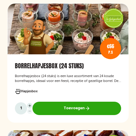
€66
P.S
BORRELHAPJESBOX (24 STUKS)
Borrelhapjesbox (24 stuks
)
is een luxe assortiment van 24 koude
borrelhapjes, ideaal voor een feest, receptie of gezellige borrel. De
box bevat onder andere amuses met rauwe ham en meloen,
zalmrolletjes, brie met notenmelange en vitello tonato, verzorgd
Hapjesbox
gepresenteerd en direct klaar om te serveren.
Toevoegen