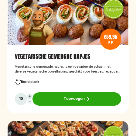
€59,95
P.P
VEGETARISCHE GEMENGDE HAPJES
Vegetarische gemengde hapjes
is een gevarieerde schaal met
diverse vegetarische borrelhapjes, geschikt voor feestjes, recepties
en andere gelegenheden. De selectie bestaat uit verschillende
smaakvolle vegetarische snacks en biedt een afwisselend
Borrelplank
assortiment voor gasten die geen vlees eten.
Toevoegen