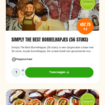
€57,75
P.S
SIMPLY THE BEST BORRELHAPJES (56 STUKS)
Simply The Best Borrelhapjes (56 stuks)
is een rijkgevulde schaal met
56 verse, koude borrelhapjes. De schaal biedt een gevarieerde mix
van feestelijke hapjes en is ideaal voor verjaardagen, bedrijfsborrels,
recepties en andere bijeenkomsten. De hapjes worden kant-en-klaar
Hapjesschaal
geleverd, zodat u zonder voorbereiding uw gasten kunt trakteren op
een smakelijke en verzorgde borrelplank.
Toevoegen