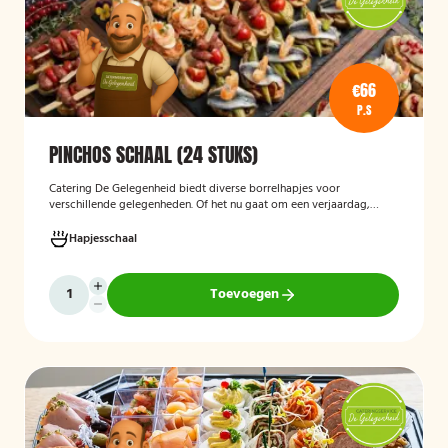
€66
P.S
PINCHOS SCHAAL (24 STUKS)
Catering De Gelegenheid biedt diverse borrelhapjes voor
verschillende gelegenheden. Of het nu gaat om een verjaardag,
receptie of andere bijeenkomst, wij verzorgen passende hapjes.
Hieronder ziet u een selectie uit ons aanbod. De Poncho's schaal is
Hapjesschaal
geschikt voor maximaal 6 personen
Toevoegen