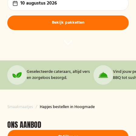
10 augustus 2026
Bekijk pakketten
Geselecteerde cateraars, altijd vers
Vind jouw pe
en zorgeloos bezorgd.
BBQ tot sushi
Smaakmaatjes
/
Hapjes bestellen in Hoogmade
ONS AANBOD