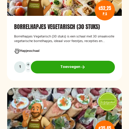
€52,25
P.S
BORRELHAPJES VEGETARISCH (30 STUKS)
Borrelhapjes Vegetarisch (30 stuks)
is een schaal met 30 smaakvolle
vegetarische borrelhapjes, ideaal voor feestjes, recepties en
bijeenkomsten. De hapjes zijn vers bereid en bieden een gevarieerde
selectie die geschikt is voor vegetariërs, zodat gasten kunnen
Hapjesschaal
genieten van een feestelijke en veelzijdige borrelervaring.
Toevoegen
€35,45