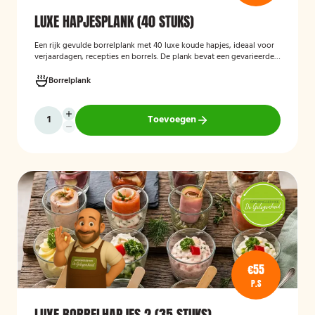
LUXE HAPJESPLANK (40 STUKS)
Een rijk gevulde borrelplank met 40 luxe koude hapjes, ideaal voor
verjaardagen, recepties en borrels. De plank bevat een gevarieerde
selectie verfijnde feesthapjes die kant-en-klaar worden geleverd en
stijlvol worden gepresenteerd, zodat je gasten direct kunnen
Borrelplank
genieten.
Toevoegen
€55
P.S
LUXE BORRELHAPJES 2 (35 STUKS)