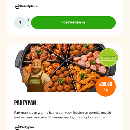
verjaardagen, recepties en andere bijeenkomsten. De hapjes worden
vers bereid en verzorgd gepresenteerd, zodat gasten kunnen
Borrelplank
genieten van een smaakvolle en volledig vegetarische
borrelervaring.
Toevoegen
€39,60
P.S
PARTYPAN
Partypan
is een warme hapjespan voor feesten en borrels, gevuld
met een mix van circa 60 warme snacks, zoals kipborrelsticks,
gehaktballetjes en kipspiesjes. De partypan wordt kant-en-klaar
geleverd en hoeft alleen nog verwarmd te worden, waardoor het
Partypan