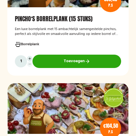
P.S
PINCHO'S BORRELPLANK (15 STUKS)
Een luxe borrelplank met 15 ambachtelijk samengestelde pinchos,
perfect als stijlvolle en smaakvolle aanvulling op iedere borrel of
feestelijke gelegenheid.
Borrelplank
Toevoegen
€104,50
P.S