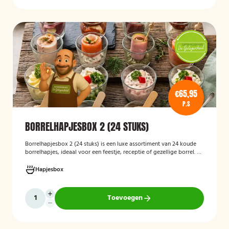
€65,95
P.S
BORRELHAPJESBOX 2 (24 STUKS)
Borrelhapjesbox 2 (24 stuks) is een luxe assortiment van 24 koude
borrelhapjes, ideaal voor een feestje, receptie of gezellige borrel. De
box bevat een gevarieerde selectie verfijnde hapjes die kant-en-
klaar worden geleverd, zodat u uw gasten eenvoudig kunt trakteren
Hapjesbox
op een smaakvolle en feestelijke borrelervaring.
Toevoegen