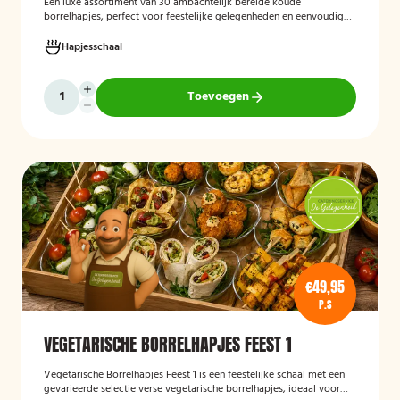
Een luxe assortiment van 30 ambachtelijk bereide koude
borrelhapjes, perfect voor feestelijke gelegenheden en eenvoudig
thuis of op locatie geserveerd.
Hapjesschaal
Toevoegen
€49,95
P.S
VEGETARISCHE BORRELHAPJES FEEST 1
Vegetarische Borrelhapjes Feest 1
is een feestelijke schaal met een
gevarieerde selectie verse vegetarische borrelhapjes, ideaal voor