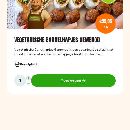
€49,95
P.S
VEGETARISCHE BORRELHAPJES GEMENGD
Vegetarische Borrelhapjes Gemengd
is een gevarieerde schaal met
smaakvolle vegetarische borrelhapjes, ideaal voor feestjes,
recepties en borrels. De hapjes worden vers bereid en bieden een
feestelijke mix van vegetarische lekkernijen die geschikt zijn voor
Borrelplank
zowel vegetariërs als andere gasten.
Toevoegen