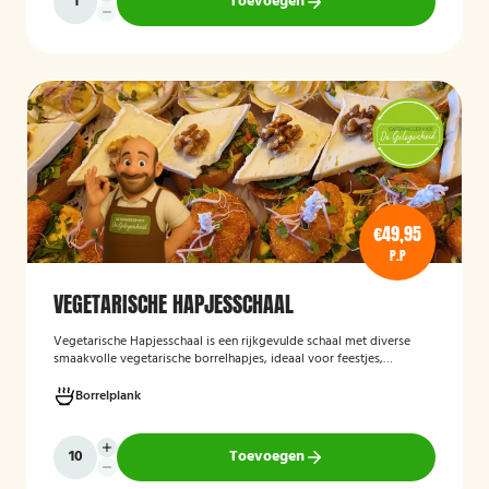
Toevoegen
€49,95
P.P
VEGETARISCHE HAPJESSCHAAL
Vegetarische Hapjesschaa
l
is een rijkgevulde schaal met diverse
smaakvolle vegetarische borrelhapjes, ideaal voor feestjes,
recepties, vergaderingen en andere bijeenkomsten. De schaal biedt
een gevarieerde selectie van vegetarische lekkernijen die direct
Borrelplank
klaar zijn om te serveren en geschikt zijn voor gasten die bewust of
volledig vegetarisch eten.
Toevoegen