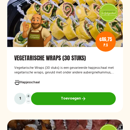
€46,75
P.S
VEGETARISCHE WRAPS (30 STUKS)
Vegetarische Wraps (30 stuks)
is een gevarieerde hapjesschaal met
vegetarische wraps, gevuld met onder andere auberginehummus,
feta, gegrilde groenten, noten, guacamole en kidneybonen. Een
smaakvolle en kleurrijke keuze voor borrels, feesten of zakelijke
Hapjesschaal
bijeenkomsten, geschikt voor gasten die vegetarisch eten.
Toevoegen