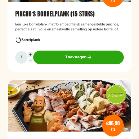
P.S
PINCHO'S BORRELPLANK (15 STUKS)
Een luxe borrelplank met 15 ambachtelijk samengestelde pinchos,
perfect als stijlvolle en smaakvolle aanvulling op iedere borrel of
feestelijke gelegenheid.
Borrelplank
Toevoegen
€86,90
P.S