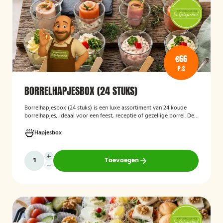
€66
P.S
BORRELHAPJESBOX (24 STUKS)
Borrelhapjesbox (24 stuks
)
is een luxe assortiment van 24 koude
borrelhapjes, ideaal voor een feest, receptie of gezellige borrel. De
box bevat onder andere amuses met rauwe ham en meloen,
zalmrolletjes, brie met notenmelange en vitello tonato, verzorgd
Hapjesbox
gepresenteerd en direct klaar om te serveren.
Toevoegen