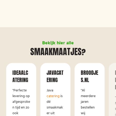
Bekijk hier alle
SMAAKMAATJES?
IDEAALC
JAVACAT
BROODJE
ATERING
ERING
S.NL
"Perfecte
Java
"Al
levering op
catering
is
meerdere
afgesproke
dé
jaren
n tijd en zo
smaakmak
bestellen
ook
er uit
wij