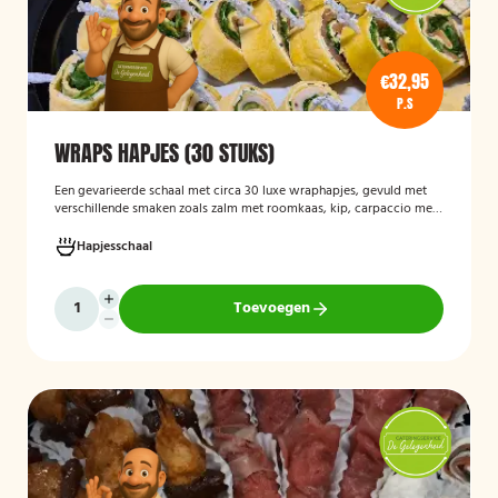
€32,95
P.S
WRAPS HAPJES (30 STUKS)
Een gevarieerde schaal met circa 30 luxe wraphapjes, gevuld met
verschillende smaken zoals zalm met roomkaas, kip, carpaccio met
rucola en pijnboompitten, en hummus met zongedroogde tomaat.
Ideaal als borrelhapje voor feestjes, recepties of zakelijke
Hapjesschaal
bijeenkomsten. De wraps zijn vers bereid en aantrekkelijk
gepresenteerd op een serveerschaal.
Toevoegen