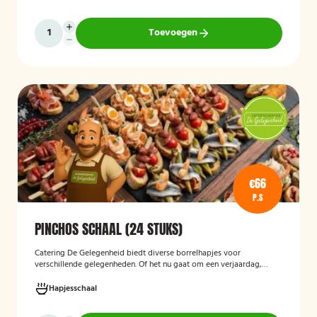
Toevoegen
€66
P.S
PINCHOS SCHAAL (24 STUKS)
Catering De Gelegenheid biedt diverse borrelhapjes voor
verschillende gelegenheden. Of het nu gaat om een verjaardag,
receptie of andere bijeenkomst, wij verzorgen passende hapjes.
Hieronder ziet u een selectie uit ons aanbod. De Poncho's schaal is
Hapjesschaal
geschikt voor maximaal 6 personen