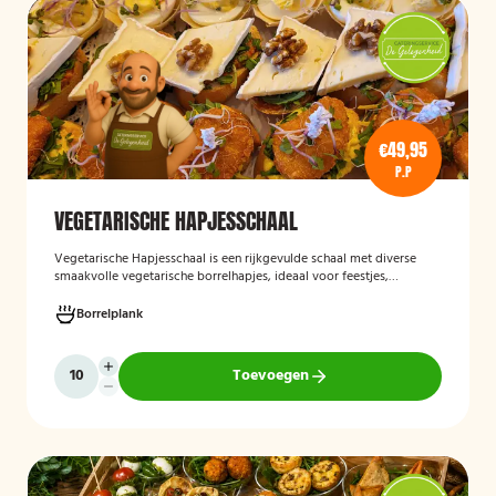
€49,95
P.P
VEGETARISCHE HAPJESSCHAAL
Vegetarische Hapjesschaa
l
is een rijkgevulde schaal met diverse
smaakvolle vegetarische borrelhapjes, ideaal voor feestjes,
recepties, vergaderingen en andere bijeenkomsten. De schaal biedt
een gevarieerde selectie van vegetarische lekkernijen die direct
Borrelplank
klaar zijn om te serveren en geschikt zijn voor gasten die bewust of
volledig vegetarisch eten.
Toevoegen