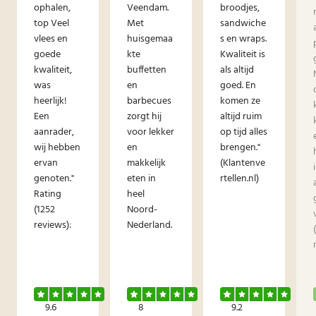
ophalen,
Veendam.
broodjes,
top Veel
Met
sandwiche
vlees en
huisgemaa
s en wraps.
goede
kte
Kwaliteit is
kwaliteit,
buffetten
als altijd
was
en
goed. En
heerlijk!
barbecues
komen ze
Een
zorgt hij
altijd ruim
aanrader,
voor lekker
op tijd alles
wij hebben
en
brengen."
ervan
makkelijk
(Klantenve
genoten."
eten in
rtellen.nl)
Rating
heel
(1252
Noord-
reviews):
Nederland.
9.6
8
9.2