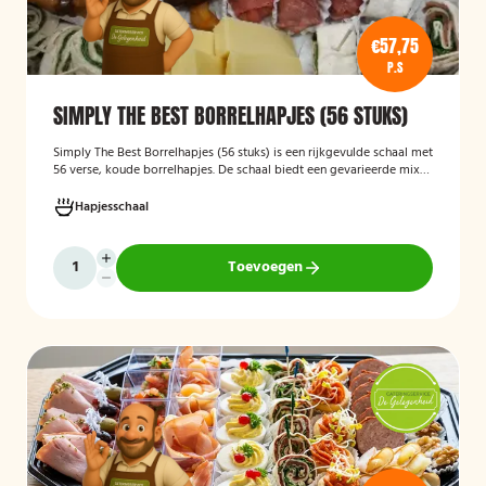
€57,75
P.S
SIMPLY THE BEST BORRELHAPJES (56 STUKS)
Simply The Best Borrelhapjes (56 stuks)
is een rijkgevulde schaal met
56 verse, koude borrelhapjes. De schaal biedt een gevarieerde mix
van feestelijke hapjes en is ideaal voor verjaardagen, bedrijfsborrels,
recepties en andere bijeenkomsten. De hapjes worden kant-en-klaar
Hapjesschaal
geleverd, zodat u zonder voorbereiding uw gasten kunt trakteren op
een smakelijke en verzorgde borrelplank.
Toevoegen