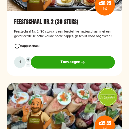
€58,25
P.S
FEESTSCHAAL NR.2 (30 STUKS)
Feestschaal Nr. 2 (30 stuks)
is een feestelijke hapjesschaal met een
gevarieerde selectie koude borrelhapjes, geschikt voor ongeveer 30
stuks. De schaal is bedoeld voor borrels, verjaardagen en andere
feestelijke gelegenheden en biedt een gemakkelijke, kant-en-klare
Hapjesschaal
oplossing voor het serveren van smakelijke hapjes aan uw gasten.
Toevoegen
€35,45