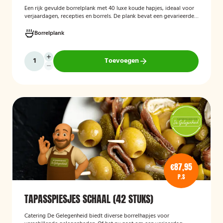
Een rijk gevulde borrelplank met 40 luxe koude hapjes, ideaal voor
verjaardagen, recepties en borrels. De plank bevat een gevarieerde
selectie verfijnde feesthapjes die kant-en-klaar worden geleverd en
stijlvol worden gepresenteerd, zodat je gasten direct kunnen
Borrelplank
genieten.
Toevoegen
€87,95
P.S
TAPASSPIESJES SCHAAL (42 STUKS)
Catering De Gelegenheid biedt diverse borrelhapjes voor