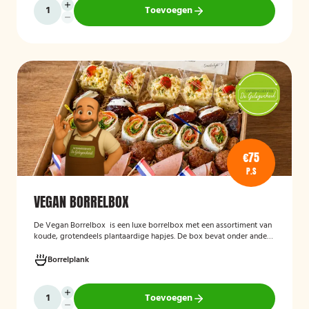
Toevoegen
€75
P.S
VEGAN BORRELBOX
De
Vegan Borrelbox
is een luxe borrelbox met een assortiment van
koude, grotendeels plantaardige hapjes. De box bevat onder andere
wraps met hummus, pinchos met vegan roomkaas en geroosterde
groenten, crostini’s en andere smaakvolle borrelhapjes die direct
Borrelplank
serveerklaar zijn voor een feest, borrel of bijeenkomst.
Toevoegen