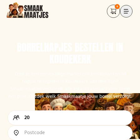
0
BORRELHAPJES BESTELLEN IN
KOUDEKERK
Zoek je een eenvoudige manier om borrelplanken of
hapjes te regelen in Koudekerk aan den Rijn?
Smaakmaatjes verzamelt alle lokale cateraars voor je op
één plek. Ontdek welk Smaakmaatje jouw borrel verzorgt.