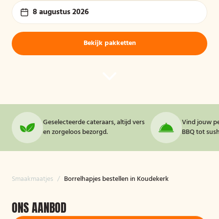
8 augustus 2026
Bekijk pakketten
Geselecteerde cateraars, altijd vers
Vind jouw pe
en zorgeloos bezorgd.
BBQ tot sushi
Smaakmaatjes
/
Borrelhapjes bestellen in Koudekerk
ONS AANBOD