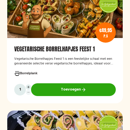
€49,95
P.S
VEGETARISCHE BORRELHAPJES FEEST 1
Vegetarische Borrelhapjes Feest 1
is een feestelijke schaal met een
gevarieerde selectie verse vegetarische borrelhapjes, ideaal voor
verjaardagen, recepties en andere bijeenkomsten. De hapjes worden
vers bereid en verzorgd gepresenteerd, zodat gasten kunnen
Borrelplank
genieten van een smaakvolle en volledig vegetarische
borrelervaring.
Toevoegen