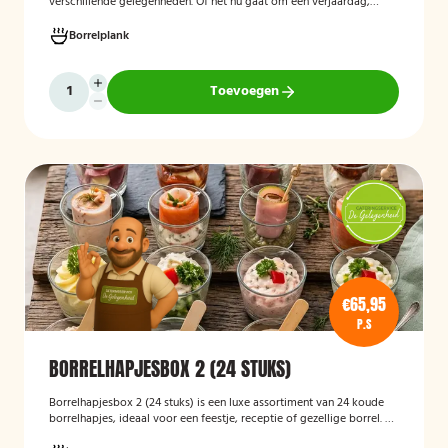
verschillende gelegenheden. Of het nu gaat om een verjaardag,
receptie of andere bijeenkomst, wij verzorgen passende hapjes.
Hieronder ziet u een selectie uit ons aanbod. De tapasspiesjesschaal
Borrelplank
is geschikt voor maximaal 6 personen.
Toevoegen
€65,95
P.S
BORRELHAPJESBOX 2 (24 STUKS)
Borrelhapjesbox 2 (24 stuks) is een luxe assortiment van 24 koude
borrelhapjes, ideaal voor een feestje, receptie of gezellige borrel. De
box bevat een gevarieerde selectie verfijnde hapjes die kant-en-