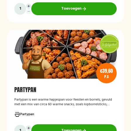
Toevoegen
€39,60
P.S
PARTYPAN
Partypan
is een warme hapjespan voor feesten en borrels, gevuld
met een mix van circa 60 warme snacks, zoals kipborrelsticks,
gehaktballetjes en kipspiesjes. De partypan wordt kant-en-klaar
geleverd en hoeft alleen nog verwarmd te worden, waardoor het
Partypan
een eenvoudige en praktische cateringoplossing is voor
verjaardagen, jubilea, bedrijfsfeesten en andere bijeenkomsten.
Toevoegen