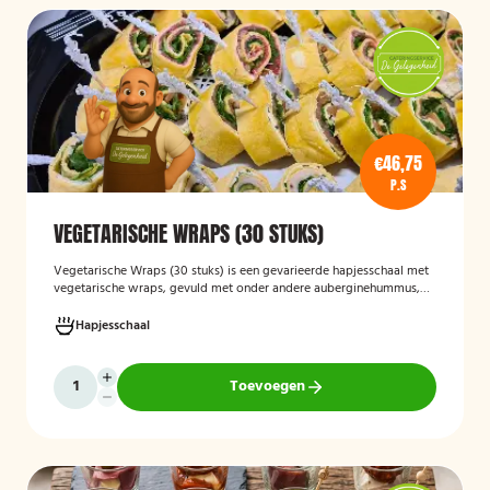
€46,75
P.S
VEGETARISCHE WRAPS (30 STUKS)
Vegetarische Wraps (30 stuks)
is een gevarieerde hapjesschaal met
vegetarische wraps, gevuld met onder andere auberginehummus,
feta, gegrilde groenten, noten, guacamole en kidneybonen. Een
smaakvolle en kleurrijke keuze voor borrels, feesten of zakelijke
Hapjesschaal
bijeenkomsten, geschikt voor gasten die vegetarisch eten.
Toevoegen