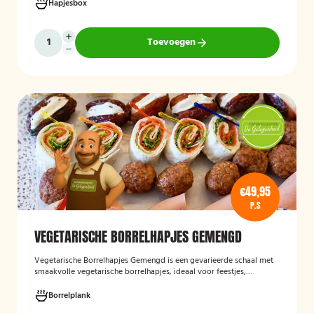
klaar worden geleverd, zodat u uw gasten eenvoudig kunt trakteren
Hapjesbox
op een smaakvolle en feestelijke borrelervaring.
Toevoegen
€49,95
P.S
VEGETARISCHE BORRELHAPJES GEMENGD
Vegetarische Borrelhapjes Gemengd
is een gevarieerde schaal met
smaakvolle vegetarische borrelhapjes, ideaal voor feestjes,
recepties en borrels. De hapjes worden vers bereid en bieden een
feestelijke mix van vegetarische lekkernijen die geschikt zijn voor
Borrelplank
zowel vegetariërs als andere gasten.