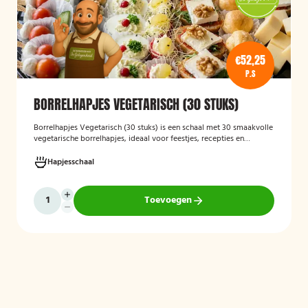
€52,25
P.S
BORRELHAPJES VEGETARISCH (30 STUKS)
Borrelhapjes Vegetarisch (30 stuks)
is een schaal met 30 smaakvolle
vegetarische borrelhapjes, ideaal voor feestjes, recepties en
bijeenkomsten. De hapjes zijn vers bereid en bieden een gevarieerde
selectie die geschikt is voor vegetariërs, zodat gasten kunnen
Hapjesschaal
genieten van een feestelijke en veelzijdige borrelervaring.
Toevoegen