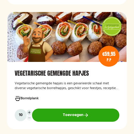
€59,95
P.P
VEGETARISCHE GEMENGDE HAPJES
Vegetarische gemengde hapjes
is een gevarieerde schaal met
diverse vegetarische borrelhapjes, geschikt voor feestjes, recepties
en andere gelegenheden. De selectie bestaat uit verschillende
smaakvolle vegetarische snacks en biedt een afwisselend
Borrelplank
assortiment voor gasten die geen vlees eten.
Toevoegen