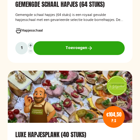
GEMENGDE SCHAAL HAPJES (64 STUKS)
Gemengde schaal hapjes (64 stuks)
is een royaal gevulde
hapjesschaal met een gevarieerde selectie koude borrelhapjes. De
schaal biedt voor ieder wat wils en is ideaal voor verjaardagen,
recepties, bedrijfsborrels en andere feestelijke gelegenheden. Met
Hapjesschaal
64 hapjes is deze schaal geschikt om een grotere groep gasten te
voorzien van smakelijke en gevarieerde snacks.
Toevoegen
€104,50
P.S
LUXE HAPJESPLANK (40 STUKS)