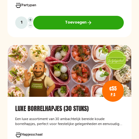
geleverd en hoeft alleen nog verwarmd te worden, waardoor het
Partypan
een eenvoudige en praktische cateringoplossing is voor
verjaardagen, jubilea, bedrijfsfeesten en andere bijeenkomsten.
Toevoegen
€55
P.S
LUXE BORRELHAPJES (30 STUKS)
Een luxe assortiment van 30 ambachtelijk bereide koude
borrelhapjes, perfect voor feestelijke gelegenheden en eenvoudig
thuis of op locatie geserveerd.
Hapjesschaal