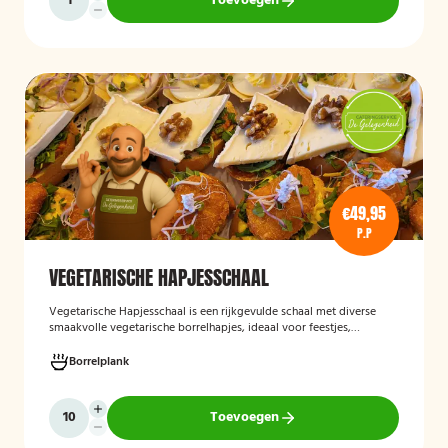
Toevoegen
€49,95
P.P
VEGETARISCHE HAPJESSCHAAL
Vegetarische Hapjesschaa
l
is een rijkgevulde schaal met diverse
smaakvolle vegetarische borrelhapjes, ideaal voor feestjes,
recepties, vergaderingen en andere bijeenkomsten. De schaal biedt
een gevarieerde selectie van vegetarische lekkernijen die direct
Borrelplank
klaar zijn om te serveren en geschikt zijn voor gasten die bewust of
volledig vegetarisch eten.
Toevoegen