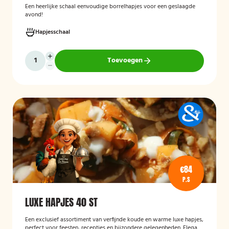
Een heerlijke schaal eenvoudige borrelhapjes voor een geslaagde
avond!
Hapjesschaal
Toevoegen
€84
P.S
LUXE HAPJES 40 ST
Een exclusief assortiment van verfijnde koude en warme luxe hapjes,
perfect voor feesten, recepties en bijzondere gelegenheden. Elegant