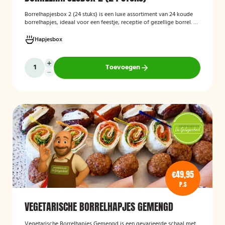
Borrelhapjesbox 2 (24 stuks) is een luxe assortiment van 24 koude
borrelhapjes, ideaal voor een feestje, receptie of gezellige borrel. De
box bevat een gevarieerde selectie verfijnde hapjes die kant-en-
klaar worden geleverd, zodat u uw gasten eenvoudig kunt trakteren
Hapjesbox
op een smaakvolle en feestelijke borrelervaring.
Toevoegen
€49,95
P.S
VEGETARISCHE BORRELHAPJES GEMENGD
Vegetarische Borrelhapjes Gemengd
is een gevarieerde schaal met