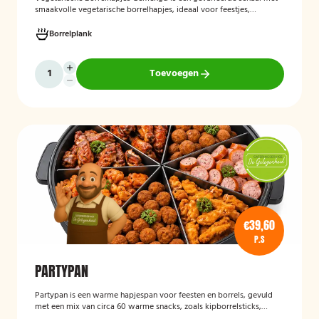
smaakvolle vegetarische borrelhapjes, ideaal voor feestjes,
recepties en borrels. De hapjes worden vers bereid en bieden een
feestelijke mix van vegetarische lekkernijen die geschikt zijn voor
Borrelplank
zowel vegetariërs als andere gasten.
Toevoegen
€39,60
P.S
PARTYPAN
Partypan
is een warme hapjespan voor feesten en borrels, gevuld
met een mix van circa 60 warme snacks, zoals kipborrelsticks,
gehaktballetjes en kipspiesjes. De partypan wordt kant-en-klaar