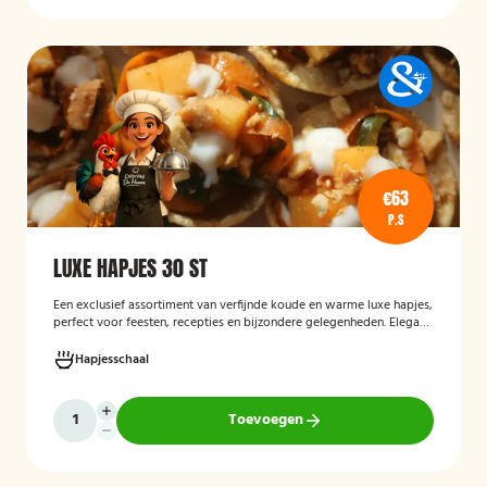
€63
P.S
LUXE HAPJES 30 ST
Een exclusief assortiment van verfijnde koude en warme luxe hapjes,
perfect voor feesten, recepties en bijzondere gelegenheden. Elegant
opgemaakt en rijk aan smaakcombinaties met vis, vlees en verfijnde
garnituren.
Hapjesschaal
Toevoegen