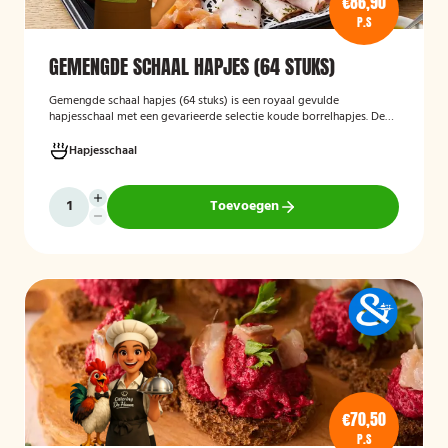
€86,90
P.S
GEMENGDE SCHAAL HAPJES (64 STUKS)
Gemengde schaal hapjes (64 stuks)
is een royaal gevulde
hapjesschaal met een gevarieerde selectie koude borrelhapjes. De
schaal biedt voor ieder wat wils en is ideaal voor verjaardagen,
recepties, bedrijfsborrels en andere feestelijke gelegenheden. Met
Hapjesschaal
64 hapjes is deze schaal geschikt om een grotere groep gasten te
voorzien van smakelijke en gevarieerde snacks.
Toevoegen
€70,50
P.S