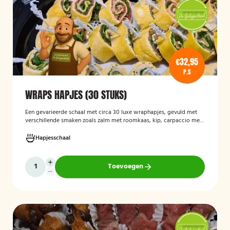
€32,95
P.S
WRAPS HAPJES (30 STUKS)
Een gevarieerde schaal met circa 30 luxe wraphapjes, gevuld met
verschillende smaken zoals zalm met roomkaas, kip, carpaccio met
rucola en pijnboompitten, en hummus met zongedroogde tomaat.
Ideaal als borrelhapje voor feestjes, recepties of zakelijke
Hapjesschaal
bijeenkomsten. De wraps zijn vers bereid en aantrekkelijk
gepresenteerd op een serveerschaal.
Toevoegen