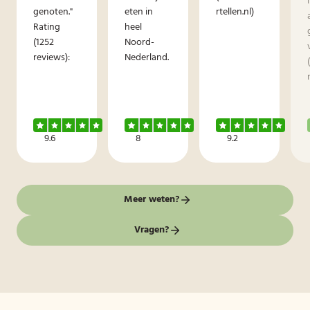
genoten."
eten in
rtellen.nl)
Rating
heel
(1252
Noord-
reviews):
Nederland.
9.6
8
9.2
Meer weten?
Vragen?