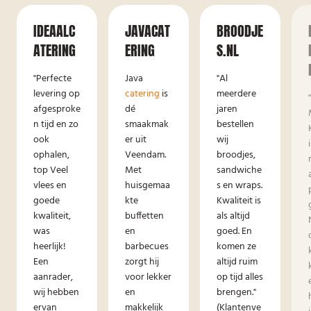
IDEAALC
JAVACAT
BROODJE
ATERING
ERING
S.NL
"Perfecte
Java
"Al
levering op
catering
is
meerdere
afgesproke
dé
jaren
n tijd en zo
smaakmak
bestellen
ook
er uit
wij
ophalen,
Veendam.
broodjes,
top Veel
Met
sandwiche
vlees en
huisgemaa
s en wraps.
goede
kte
Kwaliteit is
kwaliteit,
buffetten
als altijd
was
en
goed. En
heerlijk!
barbecues
komen ze
Een
zorgt hij
altijd ruim
aanrader,
voor lekker
op tijd alles
wij hebben
en
brengen."
ervan
makkelijk
(Klantenve