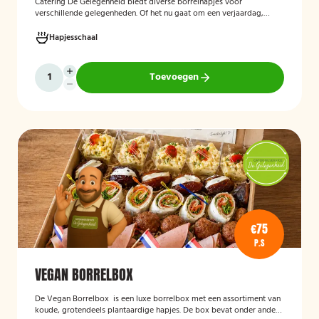
Catering De Gelegenheid biedt diverse borrelhapjes voor
verschillende gelegenheden. Of het nu gaat om een verjaardag,
receptie of andere bijeenkomst, wij verzorgen passende hapjes.
Hieronder ziet u een selectie uit ons aanbod. De Poncho's schaal is
Hapjesschaal
geschikt voor maximaal 6 personen
Toevoegen
€75
P.S
VEGAN BORRELBOX
De
Vegan Borrelbox
is een luxe borrelbox met een assortiment van
koude, grotendeels plantaardige hapjes. De box bevat onder andere