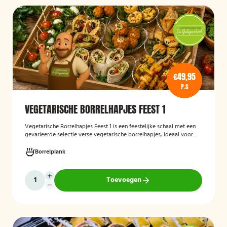
€49,95
P.S
VEGETARISCHE BORRELHAPJES FEEST 1
Vegetarische Borrelhapjes Feest 1
is een feestelijke schaal met een
gevarieerde selectie verse vegetarische borrelhapjes, ideaal voor
verjaardagen, recepties en andere bijeenkomsten. De hapjes worden
vers bereid en verzorgd gepresenteerd, zodat gasten kunnen
Borrelplank
genieten van een smaakvolle en volledig vegetarische
borrelervaring.
Toevoegen