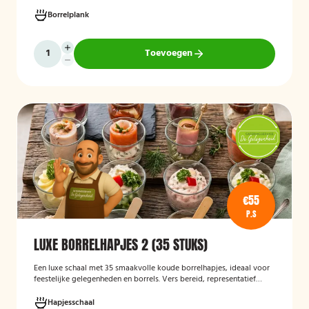
wraps met hummus, pinchos met vegan roomkaas en geroosterde
groenten, crostini’s en andere smaakvolle borrelhapjes die direct
Borrelplank
serveerklaar zijn voor een feest, borrel of bijeenkomst.
Toevoegen
€55
P.S
LUXE BORRELHAPJES 2 (35 STUKS)
Een luxe schaal met 35 smaakvolle koude borrelhapjes, ideaal voor
feestelijke gelegenheden en borrels. Vers bereid, representatief
gepresenteerd en direct klaar om te serveren.
Hapjesschaal