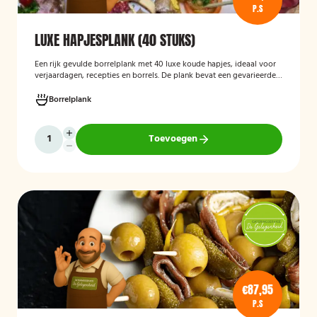
P.S
LUXE HAPJESPLANK (40 STUKS)
Een rijk gevulde borrelplank met 40 luxe koude hapjes, ideaal voor
verjaardagen, recepties en borrels. De plank bevat een gevarieerde
selectie verfijnde feesthapjes die kant-en-klaar worden geleverd en
stijlvol worden gepresenteerd, zodat je gasten direct kunnen
Borrelplank
genieten.
Toevoegen
€87,95
P.S