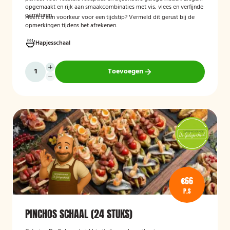
opgemaakt en rijk aan smaakcombinaties met vis, vlees en verfijnde
garnituren.
Heeft u een voorkeur voor een tijdstip? Vermeld dit gerust bij de
opmerkingen tijdens het afrekenen.
Hapjesschaal
Toevoegen
€66
P.S
PINCHOS SCHAAL (24 STUKS)