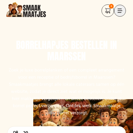
0
BORRELHAPJES BESTELLEN IN
MAARSSEN
Zoek je luxe borrelplanken of een compleet arrangement
voor een receptie of bedrijfsborrel in Maarssen?
Smaakmaatjes brengt alle lokale cateraars samen op één
website, zodat je direct ziet wat er mogelijk is. Je kunt
hier makkelijk vergelijken en direct bestellen, zodat je
borrel perfect verzorgd is. Ontdek welk Smaakmaatje
jouw borrel verzorgt.