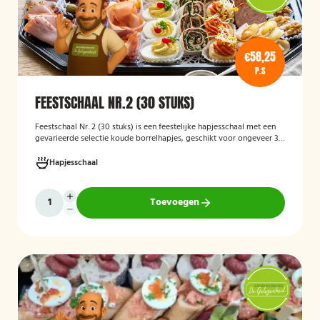
€58,25
P.S
FEESTSCHAAL NR.2 (30 STUKS)
Feestschaal Nr. 2 (30 stuks)
is een feestelijke hapjesschaal met een
gevarieerde selectie koude borrelhapjes, geschikt voor ongeveer 30
stuks. De schaal is bedoeld voor borrels, verjaardagen en andere
feestelijke gelegenheden en biedt een gemakkelijke, kant-en-klare
Hapjesschaal
oplossing voor het serveren van smakelijke hapjes aan uw gasten.
Toevoegen