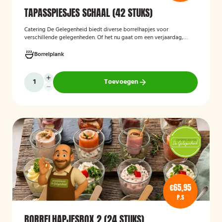
TAPASSPIESJES SCHAAL (42 STUKS)
Catering De Gelegenheid biedt diverse borrelhapjes voor
verschillende gelegenheden. Of het nu gaat om een verjaardag,
receptie of andere bijeenkomst, wij verzorgen passende hapjes.
Hieronder ziet u een selectie uit ons aanbod. De tapasspiesjesschaal
Borrelplank
is geschikt voor maximaal 6 personen.
Toevoegen
€65,95
P.S
BORRELHAPJESBOX 2 (24 STUKS)