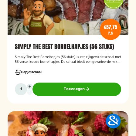
€57,75
P.S
SIMPLY THE BEST BORRELHAPJES (56 STUKS)
Simply The Best Borrelhapjes (56 stuks)
is een rijkgevulde schaal met
56 verse, koude borrelhapjes. De schaal biedt een gevarieerde mix
van feestelijke hapjes en is ideaal voor verjaardagen, bedrijfsborrels,
recepties en andere bijeenkomsten. De hapjes worden kant-en-klaar
Hapjesschaal
geleverd, zodat u zonder voorbereiding uw gasten kunt trakteren op
een smakelijke en verzorgde borrelplank.
Toevoegen