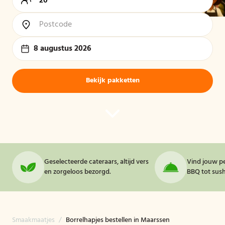
8 augustus 2026
Bekijk pakketten
Geselecteerde cateraars, altijd vers
Vind jouw pe
en zorgeloos bezorgd.
BBQ tot sushi
Smaakmaatjes
/
Borrelhapjes bestellen in Maarssen