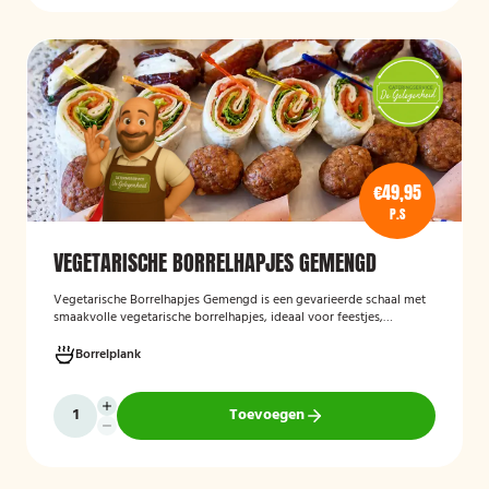
€49,95
P.S
VEGETARISCHE BORRELHAPJES GEMENGD
Vegetarische Borrelhapjes Gemengd
is een gevarieerde schaal met
smaakvolle vegetarische borrelhapjes, ideaal voor feestjes,
recepties en borrels. De hapjes worden vers bereid en bieden een
feestelijke mix van vegetarische lekkernijen die geschikt zijn voor
Borrelplank
zowel vegetariërs als andere gasten.
Toevoegen