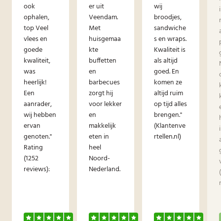
ook
er uit
wij
ophalen,
Veendam.
broodjes,
top Veel
Met
sandwiche
vlees en
huisgemaa
s en wraps.
goede
kte
Kwaliteit is
kwaliteit,
buffetten
als altijd
was
en
goed. En
heerlijk!
barbecues
komen ze
Een
zorgt hij
altijd ruim
aanrader,
voor lekker
op tijd alles
wij hebben
en
brengen."
ervan
makkelijk
(Klantenve
genoten."
eten in
rtellen.nl)
Rating
heel
(1252
Noord-
reviews):
Nederland.