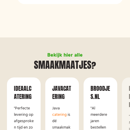
Bekijk hier alle
SMAAKMAATJES?
IDEAALC
JAVACAT
BROODJE
ATERING
ERING
S.NL
"Perfecte
Java
"Al
levering op
catering
is
meerdere
afgesproke
dé
jaren
n tijd en zo
smaakmak
bestellen