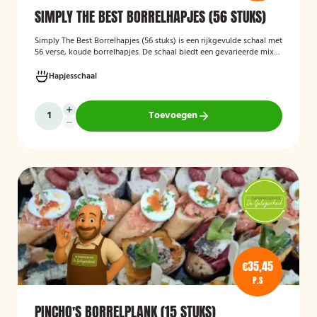
SIMPLY THE BEST BORRELHAPJES (56 STUKS)
Simply The Best Borrelhapjes (56 stuks)
is een rijkgevulde schaal met
56 verse, koude borrelhapjes. De schaal biedt een gevarieerde mix
van feestelijke hapjes en is ideaal voor verjaardagen, bedrijfsborrels,
recepties en andere bijeenkomsten. De hapjes worden kant-en-klaar
Hapjesschaal
geleverd, zodat u zonder voorbereiding uw gasten kunt trakteren op
een smakelijke en verzorgde borrelplank.
Toevoegen
€35,45
P.S
PINCHO'S BORRELPLANK (15 STUKS)