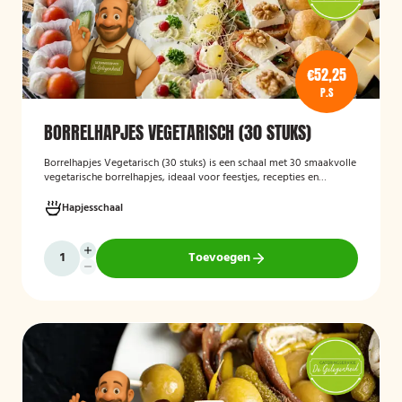
€52,25
P.S
BORRELHAPJES VEGETARISCH (30 STUKS)
Borrelhapjes Vegetarisch (30 stuks)
is een schaal met 30 smaakvolle
vegetarische borrelhapjes, ideaal voor feestjes, recepties en
bijeenkomsten. De hapjes zijn vers bereid en bieden een gevarieerde
selectie die geschikt is voor vegetariërs, zodat gasten kunnen
Hapjesschaal
genieten van een feestelijke en veelzijdige borrelervaring.
Toevoegen