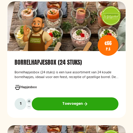
€66
P.S
BORRELHAPJESBOX (24 STUKS)
Borrelhapjesbox (24 stuks
)
is een luxe assortiment van 24 koude
borrelhapjes, ideaal voor een feest, receptie of gezellige borrel. De
box bevat onder andere amuses met rauwe ham en meloen,
zalmrolletjes, brie met notenmelange en vitello tonato, verzorgd
Hapjesbox
gepresenteerd en direct klaar om te serveren.
Toevoegen