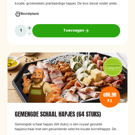
koude, grotendeels plantaardige hapjes. De box bevat onder andere
wraps met hummus, pinchos met vegan roomkaas en geroosterde
groenten, crostini’s en andere smaakvolle borrelhapjes die direct
Borrelplank
serveerklaar zijn voor een feest, borrel of bijeenkomst.
Toevoegen
€86,90
P.S
GEMENGDE SCHAAL HAPJES (64 STUKS)
Gemengde schaal hapjes (64 stuks)
is een royaal gevulde
hapjesschaal met een gevarieerde selectie koude borrelhapjes. De
schaal biedt voor ieder wat wils en is ideaal voor verjaardagen,