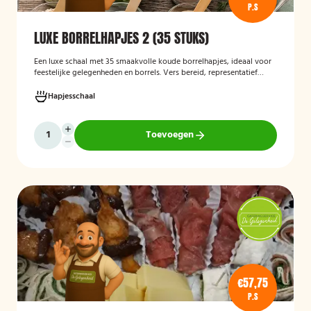
P.S
LUXE BORRELHAPJES 2 (35 STUKS)
Een luxe schaal met 35 smaakvolle koude borrelhapjes, ideaal voor
feestelijke gelegenheden en borrels. Vers bereid, representatief
gepresenteerd en direct klaar om te serveren.
Hapjesschaal
Toevoegen
€57,75
P.S