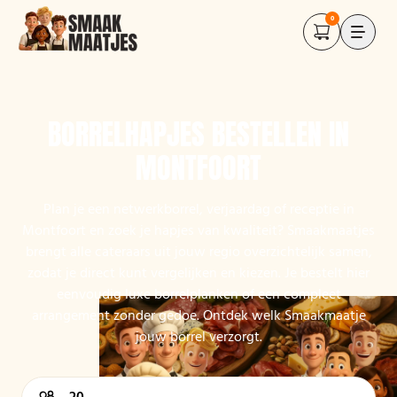
0
BORRELHAPJES BESTELLEN IN
MONTFOORT
Plan je een netwerkborrel, verjaardag of receptie in
Montfoort en zoek je hapjes van kwaliteit? Smaakmaatjes
brengt alle cateraars uit jouw regio overzichtelijk samen,
zodat je direct kunt vergelijken en kiezen. Je bestelt hier
eenvoudig luxe borrelplanken of een compleet
arrangement zonder gedoe. Ontdek welk Smaakmaatje
jouw borrel verzorgt.