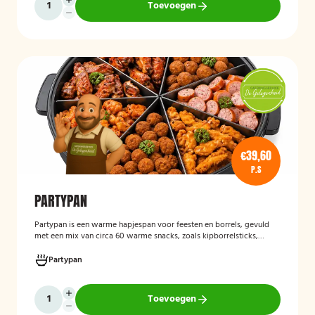
Toevoegen
€39,60
P.S
PARTYPAN
Partypan
is een warme hapjespan voor feesten en borrels, gevuld
met een mix van circa 60 warme snacks, zoals kipborrelsticks,
gehaktballetjes en kipspiesjes. De partypan wordt kant-en-klaar
geleverd en hoeft alleen nog verwarmd te worden, waardoor het
Partypan
een eenvoudige en praktische cateringoplossing is voor
verjaardagen, jubilea, bedrijfsfeesten en andere bijeenkomsten.
Toevoegen