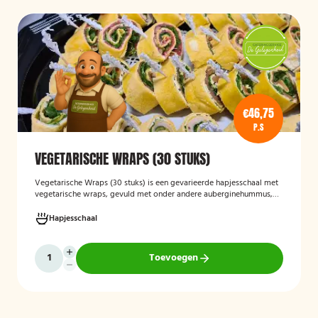
€46,75
P.S
VEGETARISCHE WRAPS (30 STUKS)
Vegetarische Wraps (30 stuks)
is een gevarieerde hapjesschaal met
vegetarische wraps, gevuld met onder andere auberginehummus,
feta, gegrilde groenten, noten, guacamole en kidneybonen. Een
smaakvolle en kleurrijke keuze voor borrels, feesten of zakelijke
Hapjesschaal
bijeenkomsten, geschikt voor gasten die vegetarisch eten.
Toevoegen