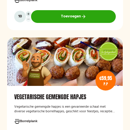
Borrelplank
klaar zijn om te serveren en geschikt zijn voor gasten die bewust of
volledig vegetarisch eten.
Toevoegen
€59,95
P.P
VEGETARISCHE GEMENGDE HAPJES
Vegetarische gemengde hapjes
is een gevarieerde schaal met
diverse vegetarische borrelhapjes, geschikt voor feestjes, recepties
en andere gelegenheden. De selectie bestaat uit verschillende
smaakvolle vegetarische snacks en biedt een afwisselend
Borrelplank
assortiment voor gasten die geen vlees eten.