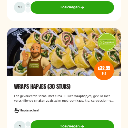
Toevoegen
€32,95
P.S
WRAPS HAPJES (30 STUKS)
Een gevarieerde schaal met circa 30 luxe wraphapjes, gevuld met
verschillende smaken zoals zalm met roomkaas, kip, carpaccio met
rucola en pijnboompitten, en hummus met zongedroogde tomaat.
Ideaal als borrelhapje voor feestjes, recepties of zakelijke
Hapjesschaal
bijeenkomsten. De wraps zijn vers bereid en aantrekkelijk
gepresenteerd op een serveerschaal.
Toevoegen