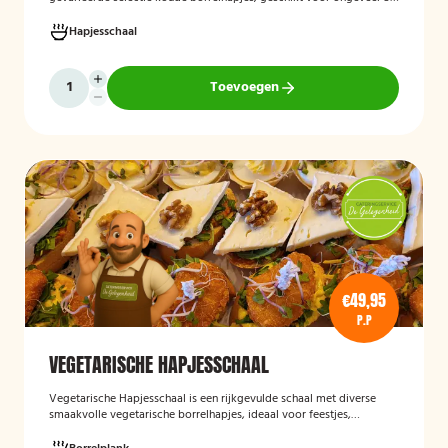
stuks. De schaal is bedoeld voor borrels, verjaardagen en andere
feestelijke gelegenheden en biedt een gemakkelijke, kant-en-klare
Hapjesschaal
oplossing voor het serveren van smakelijke hapjes aan uw gasten.
Toevoegen
€49,95
P.P
VEGETARISCHE HAPJESSCHAAL
Vegetarische Hapjesschaa
l
is een rijkgevulde schaal met diverse
smaakvolle vegetarische borrelhapjes, ideaal voor feestjes,
recepties, vergaderingen en andere bijeenkomsten. De schaal biedt
een gevarieerde selectie van vegetarische lekkernijen die direct