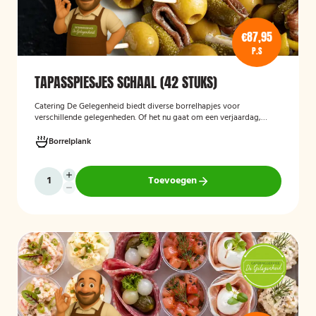
€87,95
P.S
TAPASSPIESJES SCHAAL (42 STUKS)
Catering De Gelegenheid biedt diverse borrelhapjes voor
verschillende gelegenheden. Of het nu gaat om een verjaardag,
receptie of andere bijeenkomst, wij verzorgen passende hapjes.
Hieronder ziet u een selectie uit ons aanbod. De tapasspiesjesschaal
Borrelplank
is geschikt voor maximaal 6 personen.
Toevoegen