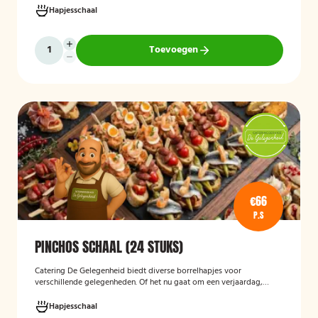
recepties, bedrijfsborrels en andere feestelijke gelegenheden. Met
Hapjesschaal
64 hapjes is deze schaal geschikt om een grotere groep gasten te
voorzien van smakelijke en gevarieerde snacks.
Toevoegen
€66
P.S
PINCHOS SCHAAL (24 STUKS)
Catering De Gelegenheid biedt diverse borrelhapjes voor
verschillende gelegenheden. Of het nu gaat om een verjaardag,
receptie of andere bijeenkomst, wij verzorgen passende hapjes.
Hieronder ziet u een selectie uit ons aanbod. De Poncho's schaal is
Hapjesschaal
geschikt voor maximaal 6 personen