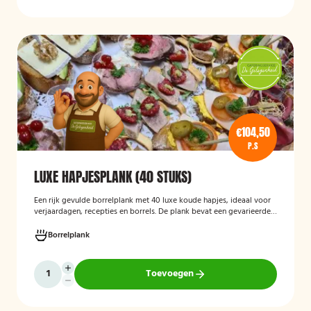
€104,50
P.S
LUXE HAPJESPLANK (40 STUKS)
Een rijk gevulde borrelplank met 40 luxe koude hapjes, ideaal voor
verjaardagen, recepties en borrels. De plank bevat een gevarieerde
selectie verfijnde feesthapjes die kant-en-klaar worden geleverd en
stijlvol worden gepresenteerd, zodat je gasten direct kunnen
Borrelplank
genieten.
Toevoegen