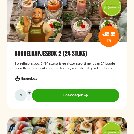
€65,95
P.S
BORRELHAPJESBOX 2 (24 STUKS)
Borrelhapjesbox 2 (24 stuks) is een luxe assortiment van 24 koude
borrelhapjes, ideaal voor een feestje, receptie of gezellige borrel. De
box bevat een gevarieerde selectie verfijnde hapjes die kant-en-
klaar worden geleverd, zodat u uw gasten eenvoudig kunt trakteren
Hapjesbox
op een smaakvolle en feestelijke borrelervaring.
Toevoegen