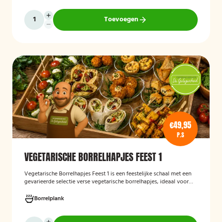
Toevoegen
€49,95
P.S
VEGETARISCHE BORRELHAPJES FEEST 1
Vegetarische Borrelhapjes Feest 1
is een feestelijke schaal met een
gevarieerde selectie verse vegetarische borrelhapjes, ideaal voor
verjaardagen, recepties en andere bijeenkomsten. De hapjes worden
vers bereid en verzorgd gepresenteerd, zodat gasten kunnen
Borrelplank
genieten van een smaakvolle en volledig vegetarische
borrelervaring.