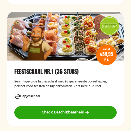
vanaf
€54,95
P.S
FEESTSCHAAL NR.1 (36 STUKS)
Een rijkgevulde hapjesschaal met 36 gevarieerde borrelhapjes,
perfect voor feesten en bijeenkomsten. Vers bereid, direct
serveerklaar en geschikt voor diverse gelegenheden.
Hapjesschaal
Check Beschikbaarheid