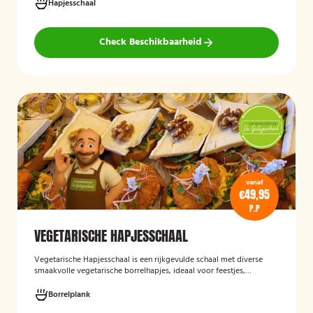
feestelijke gelegenheden en biedt een gemakkelijke, kant-en-klare
Hapjesschaal
oplossing voor het serveren van smakelijke hapjes aan uw gasten.
Check Beschikbaarheid
vanaf
€49,95
P.P
VEGETARISCHE HAPJESSCHAAL
Vegetarische Hapjesschaa
l
is een rijkgevulde schaal met diverse
smaakvolle vegetarische borrelhapjes, ideaal voor feestjes,
recepties, vergaderingen en andere bijeenkomsten. De schaal biedt
een gevarieerde selectie van vegetarische lekkernijen die direct
Borrelplank
klaar zijn om te serveren en geschikt zijn voor gasten die bewust of