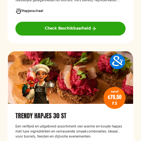
feestelijke gelegenheden en borrels. Vers bereid, representatief
gepresenteerd en direct klaar om te serveren.
Hapjesschaal
Check Beschikbaarheid
vanaf
€70,50
P.S
TRENDY HAPJES 30 ST
Een verfijnd en uitgebreid assortiment van warme en koude hapjes
met luxe ingrediënten en verrassende smaakcombinaties. Ideaal
voor borrels, feesten en stijlvolle evenementen.