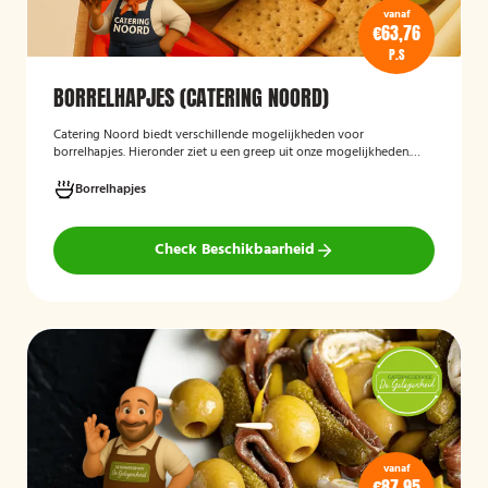
vanaf
€63,76
P.S
BORRELHAPJES (CATERING NOORD)
Catering Noord biedt verschillende mogelijkheden voor
borrelhapjes. Hieronder ziet u een greep uit onze mogelijkheden.
Hapjes verzorgd door Catering Noord voor uw verjaardag,
recepties of een andere gelegenheid.
Borrelhapjes
Check Beschikbaarheid
vanaf
€87,95