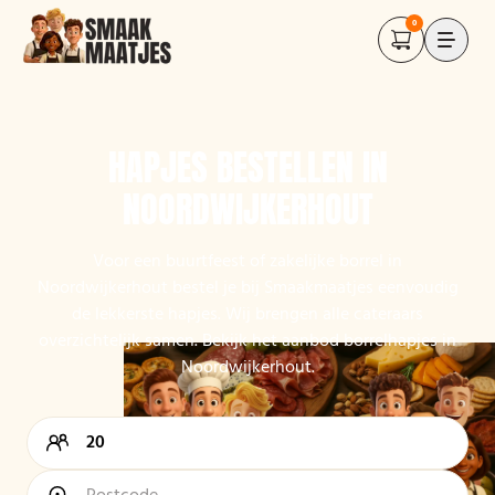
0
HAPJES BESTELLEN IN
NOORDWIJKERHOUT
Voor een buurtfeest of zakelijke borrel in
Noordwijkerhout bestel je bij Smaakmaatjes eenvoudig
de lekkerste hapjes. Wij brengen alle cateraars
overzichtelijk samen. Bekijk het aanbod borrelhapjes in
Noordwijkerhout.