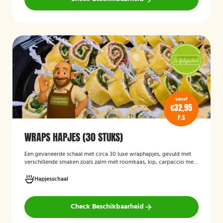
vanaf
€32,95
P.S
WRAPS HAPJES (30 STUKS)
Een gevarieerde schaal met circa 30 luxe wraphapjes, gevuld met
verschillende smaken zoals zalm met roomkaas, kip, carpaccio met
rucola en pijnboompitten, en hummus met zongedroogde tomaat.
Ideaal als borrelhapje voor feestjes, recepties of zakelijke
Hapjesschaal
bijeenkomsten. De wraps zijn vers bereid en aantrekkelijk
gepresenteerd op een serveerschaal.
Check Beschikbaarheid