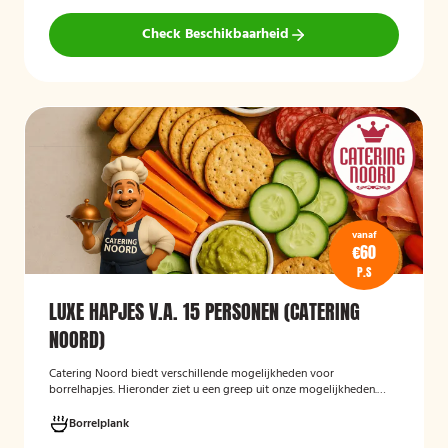
Check Beschikbaarheid
vanaf
€60
P.S
LUXE HAPJES V.A. 15 PERSONEN (CATERING
NOORD)
Catering Noord biedt verschillende mogelijkheden voor
borrelhapjes. Hieronder ziet u een greep uit onze mogelijkheden.
Hapjes verzorgd door Catering Noord voor uw verjaardag,
recepties of een andere gelegenheid.
Borrelplank