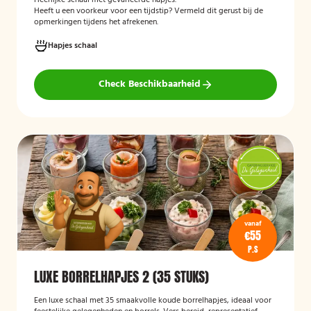
Heerlijke schaal met gevarieerde hapjes.
Heeft u een voorkeur voor een tijdstip? Vermeld dit gerust bij de
opmerkingen tijdens het afrekenen.
Hapjes schaal
Check Beschikbaarheid
vanaf
€55
P.S
LUXE BORRELHAPJES 2 (35 STUKS)
Een luxe schaal met 35 smaakvolle koude borrelhapjes, ideaal voor