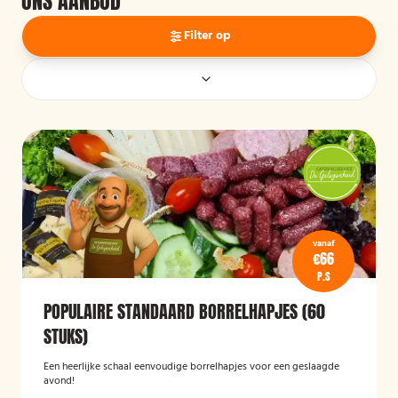
ONS AANBOD
Filter op
vanaf
€66
P.S
POPULAIRE STANDAARD BORRELHAPJES (60
STUKS)
Een heerlijke schaal eenvoudige borrelhapjes voor een geslaagde
avond!