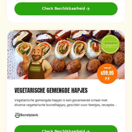
volledig vegetarisch eten.
Check Beschikbaarheid
vanaf
€59,95
P.P
VEGETARISCHE GEMENGDE HAPJES
Vegetarische gemengde hapjes
is een gevarieerde schaal met
diverse vegetarische borrelhapjes, geschikt voor feestjes, recepties
en andere gelegenheden. De selectie bestaat uit verschillende
smaakvolle vegetarische snacks en biedt een afwisselend
Borrelplank
assortiment voor gasten die geen vlees eten.
Check Beschikbaarheid