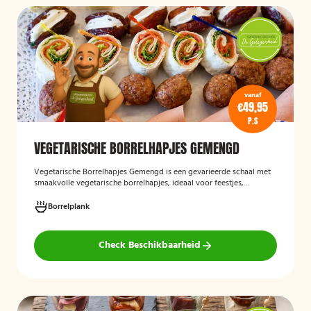
vanaf
€49,95
P.S
VEGETARISCHE BORRELHAPJES GEMENGD
Vegetarische Borrelhapjes Gemengd
is een gevarieerde schaal met
smaakvolle vegetarische borrelhapjes, ideaal voor feestjes,
recepties en borrels. De hapjes worden vers bereid en bieden een
feestelijke mix van vegetarische lekkernijen die geschikt zijn voor
Borrelplank
zowel vegetariërs als andere gasten.
Check Beschikbaarheid