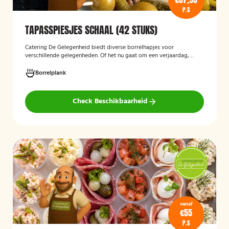
P.S
TAPASSPIESJES SCHAAL (42 STUKS)
Catering De Gelegenheid biedt diverse borrelhapjes voor
verschillende gelegenheden. Of het nu gaat om een verjaardag,
receptie of andere bijeenkomst, wij verzorgen passende hapjes.
Hieronder ziet u een selectie uit ons aanbod. De tapasspiesjesschaal
Borrelplank
is geschikt voor maximaal 6 personen.
Check Beschikbaarheid
vanaf
€55
P.S