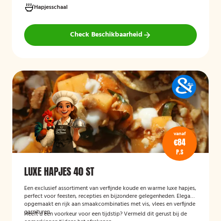
Hapjesschaal
Check Beschikbaarheid
vanaf
€84
P.S
LUXE HAPJES 40 ST
Een exclusief assortiment van verfijnde koude en warme luxe hapjes,
perfect voor feesten, recepties en bijzondere gelegenheden. Elegant
opgemaakt en rijk aan smaakcombinaties met vis, vlees en verfijnde
garnituren.
Heeft u een voorkeur voor een tijdstip? Vermeld dit gerust bij de