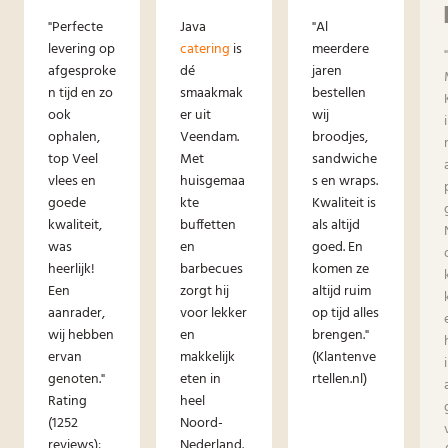
"Perfecte
Java
"Al
levering op
catering
is
meerdere
afgesproke
dé
jaren
n tijd en zo
smaakmak
bestellen
ook
er uit
wij
ophalen,
Veendam.
broodjes,
top Veel
Met
sandwiche
vlees en
huisgemaa
s en wraps.
goede
kte
Kwaliteit is
kwaliteit,
buffetten
als altijd
was
en
goed. En
heerlijk!
barbecues
komen ze
Een
zorgt hij
altijd ruim
aanrader,
voor lekker
op tijd alles
wij hebben
en
brengen."
ervan
makkelijk
(Klantenve
genoten."
eten in
rtellen.nl)
Rating
heel
(1252
Noord-
reviews):
Nederland.