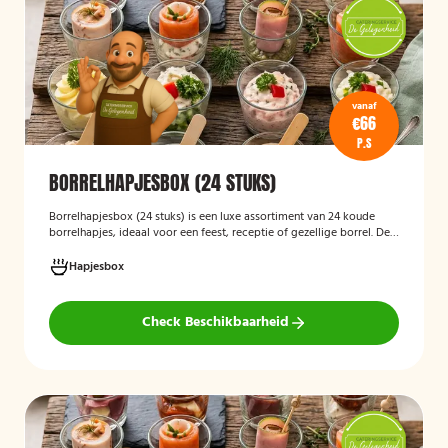
vanaf
€66
P.S
BORRELHAPJESBOX (24 STUKS)
Borrelhapjesbox (24 stuks
)
is een luxe assortiment van 24 koude
borrelhapjes, ideaal voor een feest, receptie of gezellige borrel. De
box bevat onder andere amuses met rauwe ham en meloen,
zalmrolletjes, brie met notenmelange en vitello tonato, verzorgd
Hapjesbox
gepresenteerd en direct klaar om te serveren.
Check Beschikbaarheid