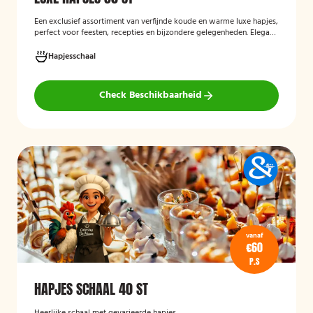
Een exclusief assortiment van verfijnde koude en warme luxe hapjes,
perfect voor feesten, recepties en bijzondere gelegenheden. Elegant
opgemaakt en rijk aan smaakcombinaties met vis, vlees en verfijnde
garnituren.
Hapjesschaal
Check Beschikbaarheid
vanaf
€60
P.S
HAPJES SCHAAL 40 ST