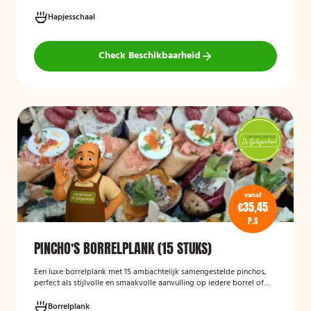
van feestelijke hapjes en is ideaal voor verjaardagen, bedrijfsborrels,
recepties en andere bijeenkomsten. De hapjes worden kant-en-klaar
Hapjesschaal
geleverd, zodat u zonder voorbereiding uw gasten kunt trakteren op
een smakelijke en verzorgde borrelplank.
Check Beschikbaarheid
vanaf
€35,45
P.S
PINCHO'S BORRELPLANK (15 STUKS)
Een luxe borrelplank met 15 ambachtelijk samengestelde pinchos,
perfect als stijlvolle en smaakvolle aanvulling op iedere borrel of
feestelijke gelegenheid.
Borrelplank