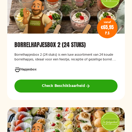
vanaf
€65,95
P.S
BORRELHAPJESBOX 2 (24 STUKS)
Borrelhapjesbox 2 (24 stuks) is een luxe assortiment van 24 koude
borrelhapjes, ideaal voor een feestje, receptie of gezellige borrel. De
box bevat een gevarieerde selectie verfijnde hapjes die kant-en-
klaar worden geleverd, zodat u uw gasten eenvoudig kunt trakteren
Hapjesbox
op een smaakvolle en feestelijke borrelervaring.
Check Beschikbaarheid