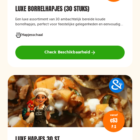
LUXE BORRELHAPJES (30 STUKS)
Een luxe assortiment van 30 ambachtelijk bereide koude
borrelhapjes, perfect voor feestelijke gelegenheden en eenvoudig
thuis of op locatie geserveerd.
Hapjesschaal
Check Beschikbaarheid
vanaf
€63
P.S
LUXE HAPJES 30 ST