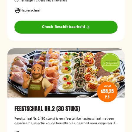
opmerkingen tijdens het afrekenen.
Hapjesschaal
Check Beschikbaarheid
vanaf
€58,25
P.S
FEESTSCHAAL NR.2 (30 STUKS)
Feestschaal Nr. 2 (30 stuks)
is een feestelijke hapjesschaal met een
gevarieerde selectie koude borrelhapjes, geschikt voor ongeveer 30
stuks. De schaal is bedoeld voor borrels, verjaardagen en andere