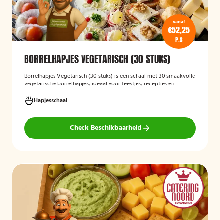
vanaf
€52,25
P.S
BORRELHAPJES VEGETARISCH (30 STUKS)
Borrelhapjes Vegetarisch (30 stuks)
is een schaal met 30 smaakvolle
vegetarische borrelhapjes, ideaal voor feestjes, recepties en
bijeenkomsten. De hapjes zijn vers bereid en bieden een gevarieerde
selectie die geschikt is voor vegetariërs, zodat gasten kunnen
Hapjesschaal
genieten van een feestelijke en veelzijdige borrelervaring.
Check Beschikbaarheid