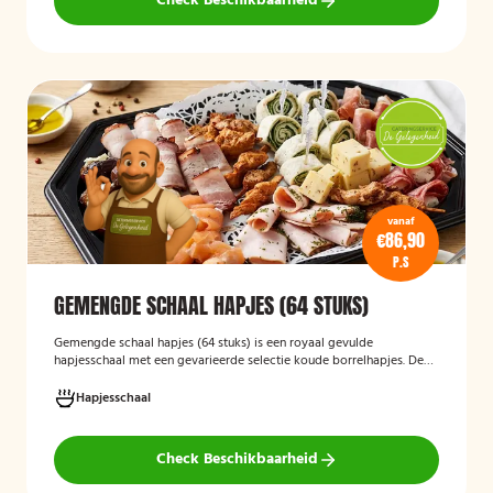
Check Beschikbaarheid
vanaf
€86,90
P.S
GEMENGDE SCHAAL HAPJES (64 STUKS)
Gemengde schaal hapjes (64 stuks)
is een royaal gevulde
hapjesschaal met een gevarieerde selectie koude borrelhapjes. De
schaal biedt voor ieder wat wils en is ideaal voor verjaardagen,
recepties, bedrijfsborrels en andere feestelijke gelegenheden. Met
Hapjesschaal
64 hapjes is deze schaal geschikt om een grotere groep gasten te
voorzien van smakelijke en gevarieerde snacks.
Check Beschikbaarheid