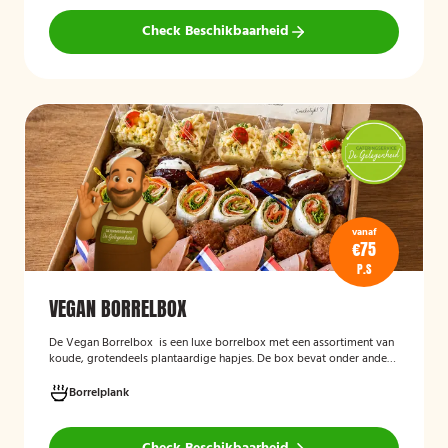
Check Beschikbaarheid
vanaf
€75
P.S
VEGAN BORRELBOX
De
Vegan Borrelbox
is een luxe borrelbox met een assortiment van
koude, grotendeels plantaardige hapjes. De box bevat onder andere
wraps met hummus, pinchos met vegan roomkaas en geroosterde
groenten, crostini’s en andere smaakvolle borrelhapjes die direct
Borrelplank
serveerklaar zijn voor een feest, borrel of bijeenkomst.