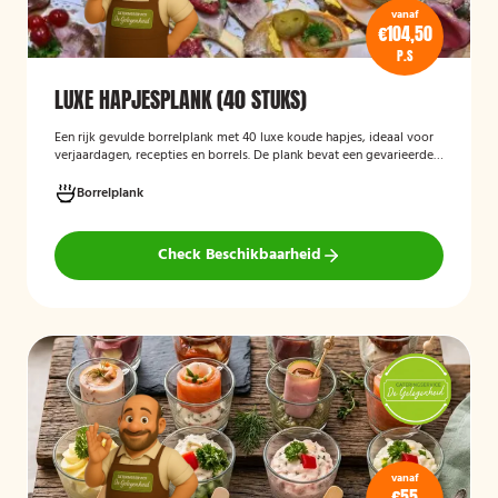
vanaf
€104,50
P.S
LUXE HAPJESPLANK (40 STUKS)
Een rijk gevulde borrelplank met 40 luxe koude hapjes, ideaal voor
verjaardagen, recepties en borrels. De plank bevat een gevarieerde
selectie verfijnde feesthapjes die kant-en-klaar worden geleverd en
stijlvol worden gepresenteerd, zodat je gasten direct kunnen
Borrelplank
genieten.
Check Beschikbaarheid
vanaf
€55