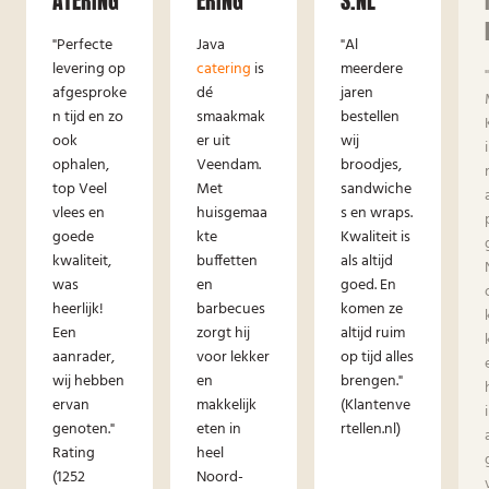
ATERING
ERING
S.NL
"Perfecte
Java
"Al
levering op
catering
is
meerdere
afgesproke
dé
jaren
n tijd en zo
smaakmak
bestellen
ook
er uit
wij
ophalen,
Veendam.
broodjes,
top Veel
Met
sandwiche
vlees en
huisgemaa
s en wraps.
goede
kte
Kwaliteit is
kwaliteit,
buffetten
als altijd
was
en
goed. En
heerlijk!
barbecues
komen ze
Een
zorgt hij
altijd ruim
aanrader,
voor lekker
op tijd alles
wij hebben
en
brengen."
ervan
makkelijk
(Klantenve
genoten."
eten in
rtellen.nl)
Rating
heel
(1252
Noord-