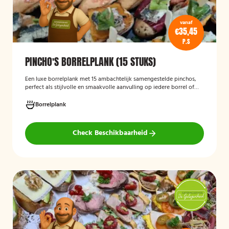
vanaf
€35,45
P.S
PINCHO'S BORRELPLANK (15 STUKS)
Een luxe borrelplank met 15 ambachtelijk samengestelde pinchos,
perfect als stijlvolle en smaakvolle aanvulling op iedere borrel of
feestelijke gelegenheid.
Borrelplank
Check Beschikbaarheid