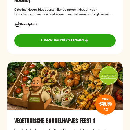
Catering Noord biedt verschillende mogelijkheden voor
borrelhapjes. Hieronder ziet u een greep uit onze mogelijkheden.
Hapjes verzorgd door Catering Noord voor uw verjaardag,
recepties of een andere gelegenheid.
Borrelplank
Check Beschikbaarheid
vanaf
€49,95
P.S
VEGETARISCHE BORRELHAPJES FEEST 1