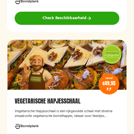
groenten, crostini’s en andere smaakvolle borrelhapjes die direct
Borrelplank
serveerklaar zijn voor een feest, borrel of bijeenkomst.
Check Beschikbaarheid
vanaf
€49,95
P.P
VEGETARISCHE HAPJESSCHAAL
Vegetarische Hapjesschaa
l
is een rijkgevulde schaal met diverse
smaakvolle vegetarische borrelhapjes, ideaal voor feestjes,
recepties, vergaderingen en andere bijeenkomsten. De schaal biedt
een gevarieerde selectie van vegetarische lekkernijen die direct
Borrelplank
klaar zijn om te serveren en geschikt zijn voor gasten die bewust of