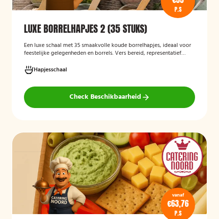
P.S
LUXE BORRELHAPJES 2 (35 STUKS)
Een luxe schaal met 35 smaakvolle koude borrelhapjes, ideaal voor
feestelijke gelegenheden en borrels. Vers bereid, representatief
gepresenteerd en direct klaar om te serveren.
Hapjesschaal
Check Beschikbaarheid
vanaf
€63,76
P.S