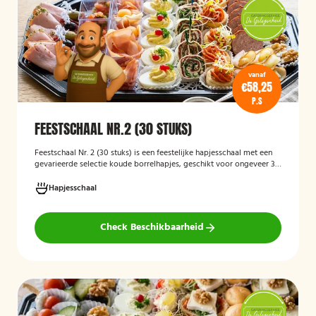
vanaf
€58,25
P.S
FEESTSCHAAL NR.2 (30 STUKS)
Feestschaal Nr. 2 (30 stuks)
is een feestelijke hapjesschaal met een
gevarieerde selectie koude borrelhapjes, geschikt voor ongeveer 30
stuks. De schaal is bedoeld voor borrels, verjaardagen en andere
feestelijke gelegenheden en biedt een gemakkelijke, kant-en-klare
Hapjesschaal
oplossing voor het serveren van smakelijke hapjes aan uw gasten.
Check Beschikbaarheid