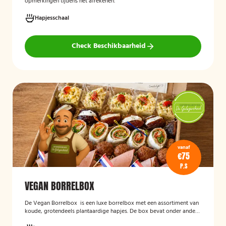
opmerkingen tijdens het afrekenen.
Hapjesschaal
Check Beschikbaarheid
vanaf
€75
P.S
VEGAN BORRELBOX
De
Vegan Borrelbox
is een luxe borrelbox met een assortiment van
koude, grotendeels plantaardige hapjes. De box bevat onder andere
wraps met hummus, pinchos met vegan roomkaas en geroosterde