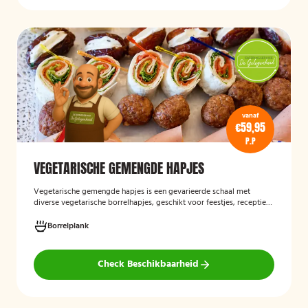
vanaf
€59,95
P.P
VEGETARISCHE GEMENGDE HAPJES
Vegetarische gemengde hapjes
is een gevarieerde schaal met
diverse vegetarische borrelhapjes, geschikt voor feestjes, recepties
en andere gelegenheden. De selectie bestaat uit verschillende
smaakvolle vegetarische snacks en biedt een afwisselend
Borrelplank
assortiment voor gasten die geen vlees eten.
Check Beschikbaarheid