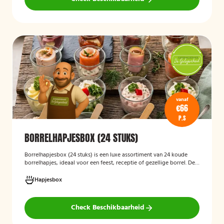
vanaf
€66
P.S
BORRELHAPJESBOX (24 STUKS)
Borrelhapjesbox (24 stuks
)
is een luxe assortiment van 24 koude
borrelhapjes, ideaal voor een feest, receptie of gezellige borrel. De
box bevat onder andere amuses met rauwe ham en meloen,
zalmrolletjes, brie met notenmelange en vitello tonato, verzorgd
Hapjesbox
gepresenteerd en direct klaar om te serveren.
Check Beschikbaarheid