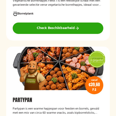
Vegetarische Borrelhapjes Feest 1
is een feestelijke schaal met een
gevarieerde selectie verse vegetarische borrelhapjes, ideaal voor
verjaardagen, recepties en andere bijeenkomsten. De hapjes worden
vers bereid en verzorgd gepresenteerd, zodat gasten kunnen
Borrelplank
genieten van een smaakvolle en volledig vegetarische
borrelervaring.
Check Beschikbaarheid
vanaf
€39,60
P.S
PARTYPAN
Partypan
is een warme hapjespan voor feesten en borrels, gevuld
met een mix van circa 60 warme snacks, zoals kipborrelsticks,