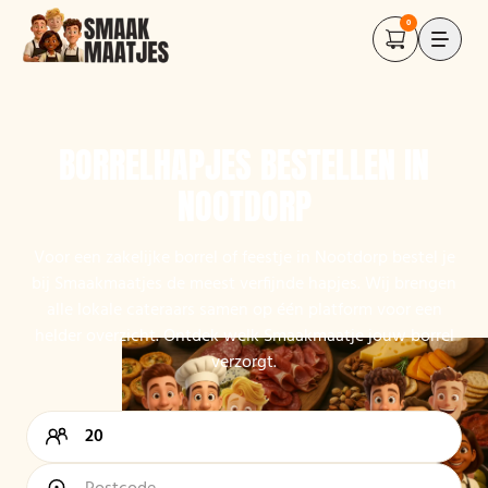
0
BORRELHAPJES BESTELLEN IN
NOOTDORP
Voor een zakelijke borrel of feestje in Nootdorp bestel je
bij Smaakmaatjes de meest verfijnde hapjes. Wij brengen
alle lokale cateraars samen op één platform voor een
helder overzicht. Ontdek welk Smaakmaatje jouw borrel
verzorgt.