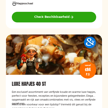
Hapjesschaal
Check Beschikbaarheid
vanaf
€84
P.S
LUXE HAPJES 40 ST
Een exclusief assortiment van verfijnde koude en warme luxe hapjes,
perfect voor feesten, recepties en bijzondere gelegenheden. Elegant
opgemaakt en rijk aan smaakcombinaties met vis, vlees en verfijnde
garnituren.
Heeft u een voorkeur voor een tijdstip? Vermeld dit gerust bij de