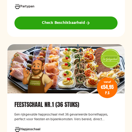
gehaktballetjes en kipspiesjes. De partypan wordt kant-en-klaar
geleverd en hoeft alleen nog verwarmd te worden, waardoor het
Partypan
een eenvoudige en praktische cateringoplossing is voor
verjaardagen, jubilea, bedrijfsfeesten en andere bijeenkomsten.
Check Beschikbaarheid
vanaf
€54,95
P.S
FEESTSCHAAL NR.1 (36 STUKS)
Een rijkgevulde hapjesschaal met 36 gevarieerde borrelhapjes,
perfect voor feesten en bijeenkomsten. Vers bereid, direct
serveerklaar en geschikt voor diverse gelegenheden.
Hapjesschaal