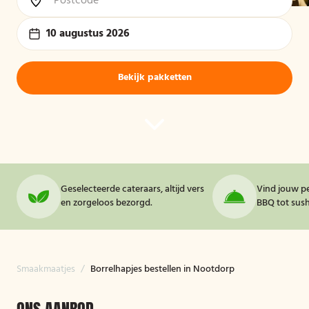
10 augustus 2026
Bekijk pakketten
Geselecteerde cateraars, altijd vers
Vind jouw pe
en zorgeloos bezorgd.
BBQ tot sushi
Smaakmaatjes
/
Borrelhapjes bestellen in Nootdorp