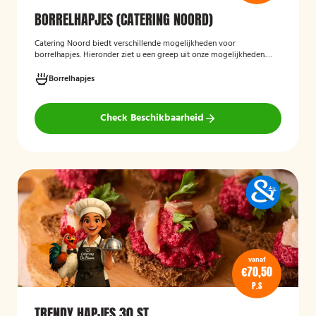
BORRELHAPJES (CATERING NOORD)
Catering Noord biedt verschillende mogelijkheden voor
borrelhapjes. Hieronder ziet u een greep uit onze mogelijkheden.
Hapjes verzorgd door Catering Noord voor uw verjaardag,
recepties of een andere gelegenheid.
Borrelhapjes
Check Beschikbaarheid
vanaf
€70,50
P.S
TRENDY HAPJES 30 ST