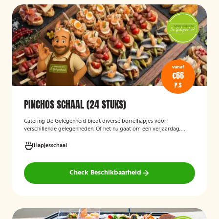
vanaf
€66
P.S
PINCHOS SCHAAL (24 STUKS)
Catering De Gelegenheid biedt diverse borrelhapjes voor
verschillende gelegenheden. Of het nu gaat om een verjaardag,
receptie of andere bijeenkomst, wij verzorgen passende hapjes.
Hieronder ziet u een selectie uit ons aanbod. De Poncho's schaal is
Hapjesschaal
geschikt voor maximaal 6 personen
Check Beschikbaarheid