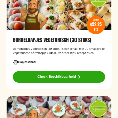
vanaf
€52,25
P.S
BORRELHAPJES VEGETARISCH (30 STUKS)
Borrelhapjes Vegetarisch (30 stuks)
is een schaal met 30 smaakvolle
vegetarische borrelhapjes, ideaal voor feestjes, recepties en
bijeenkomsten. De hapjes zijn vers bereid en bieden een gevarieerde
selectie die geschikt is voor vegetariërs, zodat gasten kunnen
Hapjesschaal
genieten van een feestelijke en veelzijdige borrelervaring.
Check Beschikbaarheid