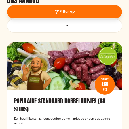
ONS AANBOD
Filter op
vanaf
€66
P.S
POPULAIRE STANDAARD BORRELHAPJES (60
STUKS)
Een heerlijke schaal eenvoudige borrelhapjes voor een geslaagde
avond!