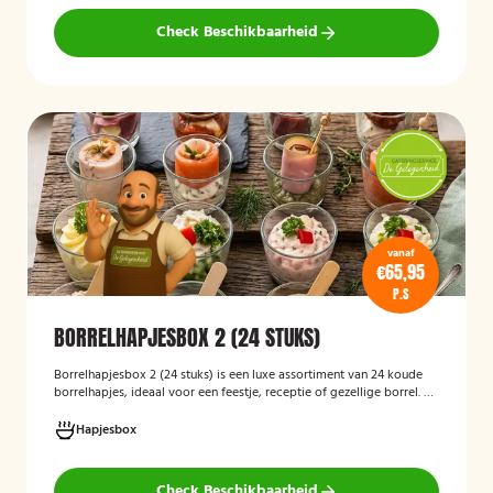
volledig vegetarisch eten.
Check Beschikbaarheid
vanaf
€65,95
P.S
BORRELHAPJESBOX 2 (24 STUKS)
Borrelhapjesbox 2 (24 stuks) is een luxe assortiment van 24 koude
borrelhapjes, ideaal voor een feestje, receptie of gezellige borrel. De
box bevat een gevarieerde selectie verfijnde hapjes die kant-en-
klaar worden geleverd, zodat u uw gasten eenvoudig kunt trakteren
Hapjesbox
op een smaakvolle en feestelijke borrelervaring.
Check Beschikbaarheid