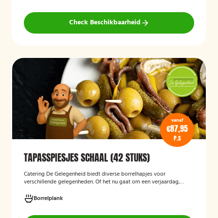
Check Beschikbaarheid
vanaf
€87,95
P.S
TAPASSPIESJES SCHAAL (42 STUKS)
Catering De Gelegenheid biedt diverse borrelhapjes voor
verschillende gelegenheden. Of het nu gaat om een verjaardag,
receptie of andere bijeenkomst, wij verzorgen passende hapjes.
Hieronder ziet u een selectie uit ons aanbod. De tapasspiesjesschaal
Borrelplank
is geschikt voor maximaal 6 personen.