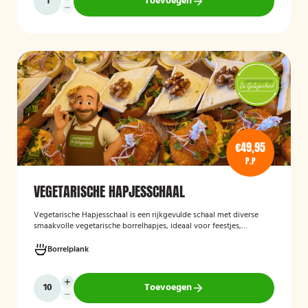
Toevoegen
€49,95
P.P
VEGETARISCHE HAPJESSCHAAL
Vegetarische Hapjesschaa
l
is een rijkgevulde schaal met diverse
smaakvolle vegetarische borrelhapjes, ideaal voor feestjes,
recepties, vergaderingen en andere bijeenkomsten. De schaal biedt
een gevarieerde selectie van vegetarische lekkernijen die direct
Borrelplank
klaar zijn om te serveren en geschikt zijn voor gasten die bewust of
volledig vegetarisch eten.
Toevoegen