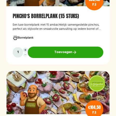
P.S
PINCHO'S BORRELPLANK (15 STUKS)
Een luxe borrelplank met 15 ambachtelijk samengestelde pinchos,
perfect als stijlvolle en smaakvolle aanvulling op iedere borrel of
feestelijke gelegenheid.
Borrelplank
Toevoegen
€104,50
P.S