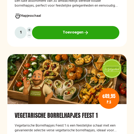
Een luxe assortiment van 30 ambachtelijk bereide koude
borrelhapjes, perfect voor feestelijke gelegenheden en eenvoudig
thuis of op locatie geserveerd.
Hapjesschaal
Toevoegen
€49,95
P.S
VEGETARISCHE BORRELHAPJES FEEST 1
Vegetarische Borrelhapjes Feest 1
is een feestelijke schaal met een
gevarieerde selectie verse vegetarische borrelhapjes, ideaal voor