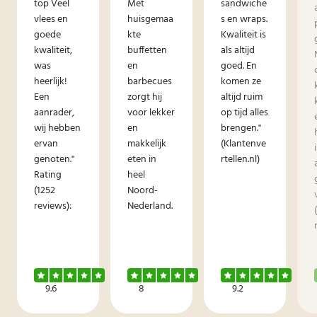
top Veel
Met
sandwiche
vlees en
huisgemaa
s en wraps.
goede
kte
Kwaliteit is
kwaliteit,
buffetten
als altijd
was
en
goed. En
heerlijk!
barbecues
komen ze
Een
zorgt hij
altijd ruim
aanrader,
voor lekker
op tijd alles
wij hebben
en
brengen."
ervan
makkelijk
(Klantenve
genoten."
eten in
rtellen.nl)
Rating
heel
(1252
Noord-
reviews):
Nederland.
9.6
8
9.2