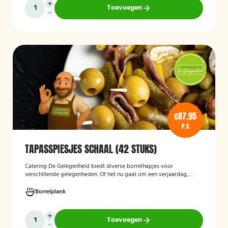
Toevoegen
€87,95
P.S
TAPASSPIESJES SCHAAL (42 STUKS)
Catering De Gelegenheid biedt diverse borrelhapjes voor
verschillende gelegenheden. Of het nu gaat om een verjaardag,
receptie of andere bijeenkomst, wij verzorgen passende hapjes.
Hieronder ziet u een selectie uit ons aanbod. De tapasspiesjesschaal
Borrelplank
is geschikt voor maximaal 6 personen.
Toevoegen