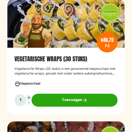
€46,75
P.S
VEGETARISCHE WRAPS (30 STUKS)
Vegetarische Wraps (30 stuks)
is een gevarieerde hapjesschaal met
vegetarische wraps, gevuld met onder andere auberginehummus,
feta, gegrilde groenten, noten, guacamole en kidneybonen. Een
smaakvolle en kleurrijke keuze voor borrels, feesten of zakelijke
Hapjesschaal
bijeenkomsten, geschikt voor gasten die vegetarisch eten.
Toevoegen