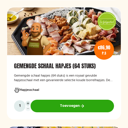
€86,90
P.S
GEMENGDE SCHAAL HAPJES (64 STUKS)
Gemengde schaal hapjes (64 stuks)
is een royaal gevulde
hapjesschaal met een gevarieerde selectie koude borrelhapjes. De
schaal biedt voor ieder wat wils en is ideaal voor verjaardagen,
recepties, bedrijfsborrels en andere feestelijke gelegenheden. Met
Hapjesschaal
64 hapjes is deze schaal geschikt om een grotere groep gasten te
voorzien van smakelijke en gevarieerde snacks.
Toevoegen