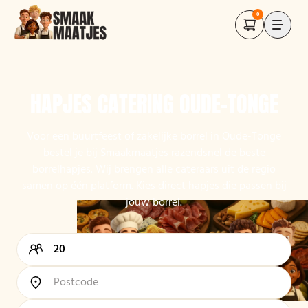
0
HAPJES CATERING OUDE-TONGE
Voor een buurtfeest of zakelijke borrel in Oude-Tonge
bestel je bij Smaakmaatjes razendsnel de beste
borrelhapjes. Wij brengen alle cateraars uit de regio
samen op één platform. Kies direct hapjes die passen bij
jouw borrel.