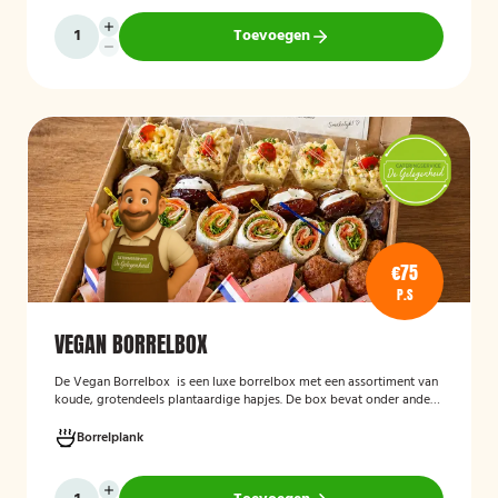
Toevoegen
€75
P.S
VEGAN BORRELBOX
De
Vegan Borrelbox
is een luxe borrelbox met een assortiment van
koude, grotendeels plantaardige hapjes. De box bevat onder andere
wraps met hummus, pinchos met vegan roomkaas en geroosterde
groenten, crostini’s en andere smaakvolle borrelhapjes die direct
Borrelplank
serveerklaar zijn voor een feest, borrel of bijeenkomst.