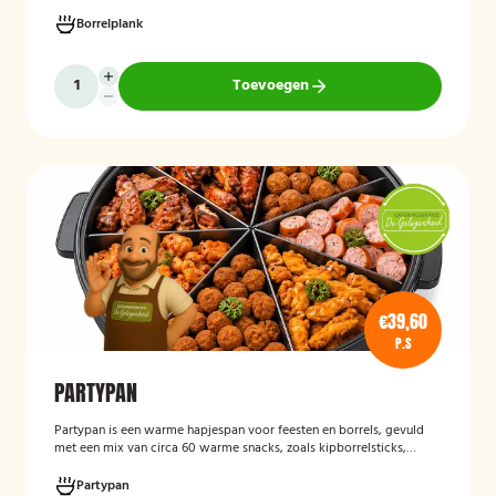
verjaardagen, recepties en andere bijeenkomsten. De hapjes worden
vers bereid en verzorgd gepresenteerd, zodat gasten kunnen
Borrelplank
genieten van een smaakvolle en volledig vegetarische
borrelervaring.
Toevoegen
€39,60
P.S
PARTYPAN
Partypan
is een warme hapjespan voor feesten en borrels, gevuld
met een mix van circa 60 warme snacks, zoals kipborrelsticks,
gehaktballetjes en kipspiesjes. De partypan wordt kant-en-klaar
geleverd en hoeft alleen nog verwarmd te worden, waardoor het
Partypan