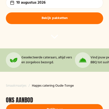
10 augustus 2026
Bekijk pakketten
Geselecteerde cateraars, altijd vers
Vind jouw pe
en zorgeloos bezorgd.
BBQ tot sushi
Smaakmaatjes
/
Hapjes catering Oude-Tonge
ONS AANBOD