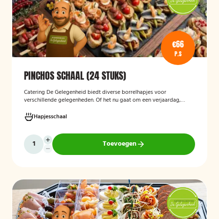
€66
P.S
PINCHOS SCHAAL (24 STUKS)
Catering De Gelegenheid biedt diverse borrelhapjes voor
verschillende gelegenheden. Of het nu gaat om een verjaardag,
receptie of andere bijeenkomst, wij verzorgen passende hapjes.
Hieronder ziet u een selectie uit ons aanbod. De Poncho's schaal is
Hapjesschaal
geschikt voor maximaal 6 personen
Toevoegen