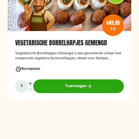
€49,95
P.S
VEGETARISCHE BORRELHAPJES GEMENGD
Vegetarische Borrelhapjes Gemengd
is een gevarieerde schaal met
smaakvolle vegetarische borrelhapjes, ideaal voor feestjes,
recepties en borrels. De hapjes worden vers bereid en bieden een
feestelijke mix van vegetarische lekkernijen die geschikt zijn voor
Borrelplank
zowel vegetariërs als andere gasten.
Toevoegen