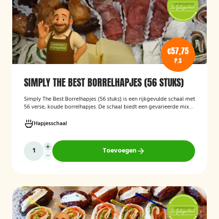
€57,75
P.S
SIMPLY THE BEST BORRELHAPJES (56 STUKS)
Simply The Best Borrelhapjes (56 stuks)
is een rijkgevulde schaal met
56 verse, koude borrelhapjes. De schaal biedt een gevarieerde mix
van feestelijke hapjes en is ideaal voor verjaardagen, bedrijfsborrels,
recepties en andere bijeenkomsten. De hapjes worden kant-en-klaar
Hapjesschaal
geleverd, zodat u zonder voorbereiding uw gasten kunt trakteren op
een smakelijke en verzorgde borrelplank.
Toevoegen