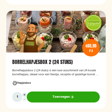
€65,95
P.S
BORRELHAPJESBOX 2 (24 STUKS)
Borrelhapjesbox 2 (24 stuks) is een luxe assortiment van 24 koude
borrelhapjes, ideaal voor een feestje, receptie of gezellige borrel. De
box bevat een gevarieerde selectie verfijnde hapjes die kant-en-
klaar worden geleverd, zodat u uw gasten eenvoudig kunt trakteren
Hapjesbox
op een smaakvolle en feestelijke borrelervaring.
Toevoegen