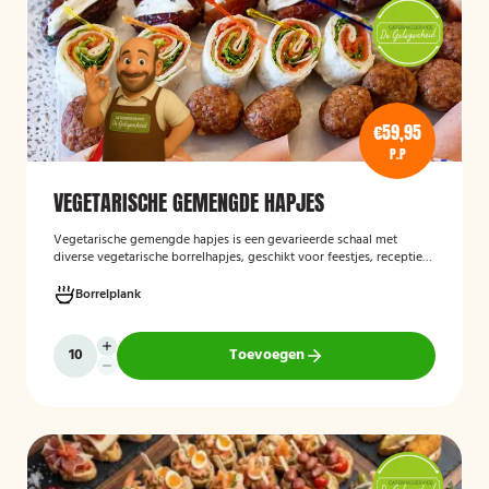
€59,95
P.P
VEGETARISCHE GEMENGDE HAPJES
Vegetarische gemengde hapjes
is een gevarieerde schaal met
diverse vegetarische borrelhapjes, geschikt voor feestjes, recepties
en andere gelegenheden. De selectie bestaat uit verschillende
smaakvolle vegetarische snacks en biedt een afwisselend
Borrelplank
assortiment voor gasten die geen vlees eten.
Toevoegen