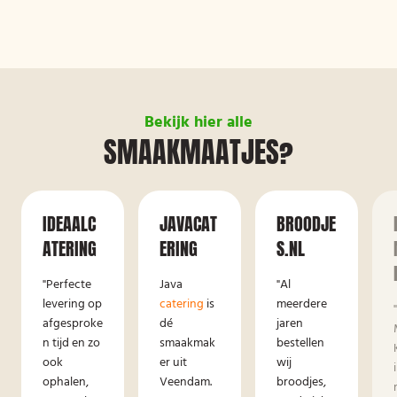
Bekijk hier alle
SMAAKMAATJES?
IDEAALC
JAVACAT
BROODJE
ATERING
ERING
S.NL
"Perfecte
Java
"Al
levering op
catering
is
meerdere
afgesproke
dé
jaren
n tijd en zo
smaakmak
bestellen
ook
er uit
wij
ophalen,
Veendam.
broodjes,