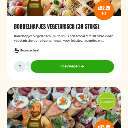
€52,25
P.S
BORRELHAPJES VEGETARISCH (30 STUKS)
Borrelhapjes Vegetarisch (30 stuks)
is een schaal met 30 smaakvolle
vegetarische borrelhapjes, ideaal voor feestjes, recepties en
bijeenkomsten. De hapjes zijn vers bereid en bieden een gevarieerde
selectie die geschikt is voor vegetariërs, zodat gasten kunnen
Hapjesschaal
genieten van een feestelijke en veelzijdige borrelervaring.
Toevoegen
€35,45