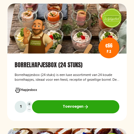
€66
P.S
BORRELHAPJESBOX (24 STUKS)
Borrelhapjesbox (24 stuks
)
is een luxe assortiment van 24 koude
borrelhapjes, ideaal voor een feest, receptie of gezellige borrel. De
box bevat onder andere amuses met rauwe ham en meloen,
zalmrolletjes, brie met notenmelange en vitello tonato, verzorgd
Hapjesbox
gepresenteerd en direct klaar om te serveren.
Toevoegen