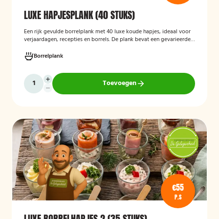
LUXE HAPJESPLANK (40 STUKS)
Een rijk gevulde borrelplank met 40 luxe koude hapjes, ideaal voor
verjaardagen, recepties en borrels. De plank bevat een gevarieerde
selectie verfijnde feesthapjes die kant-en-klaar worden geleverd en
stijlvol worden gepresenteerd, zodat je gasten direct kunnen
Borrelplank
genieten.
Toevoegen
€55
P.S
LUXE BORRELHAPJES 2 (35 STUKS)