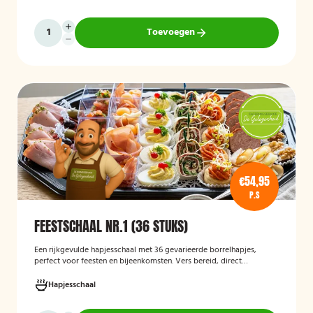
een eenvoudige en praktische cateringoplossing is voor
verjaardagen, jubilea, bedrijfsfeesten en andere bijeenkomsten.
Toevoegen
€54,95
P.S
FEESTSCHAAL NR.1 (36 STUKS)
Een rijkgevulde hapjesschaal met 36 gevarieerde borrelhapjes,
perfect voor feesten en bijeenkomsten. Vers bereid, direct
serveerklaar en geschikt voor diverse gelegenheden.
Hapjesschaal