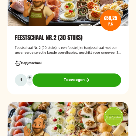
€58,25
P.S
FEESTSCHAAL NR.2 (30 STUKS)
Feestschaal Nr. 2 (30 stuks)
is een feestelijke hapjesschaal met een
gevarieerde selectie koude borrelhapjes, geschikt voor ongeveer 30
stuks. De schaal is bedoeld voor borrels, verjaardagen en andere
feestelijke gelegenheden en biedt een gemakkelijke, kant-en-klare
Hapjesschaal
oplossing voor het serveren van smakelijke hapjes aan uw gasten.
Toevoegen