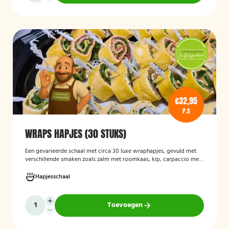
€32,95
P.S
WRAPS HAPJES (30 STUKS)
Een gevarieerde schaal met circa 30 luxe wraphapjes, gevuld met
verschillende smaken zoals zalm met roomkaas, kip, carpaccio met
rucola en pijnboompitten, en hummus met zongedroogde tomaat.
Ideaal als borrelhapje voor feestjes, recepties of zakelijke
Hapjesschaal
bijeenkomsten. De wraps zijn vers bereid en aantrekkelijk
gepresenteerd op een serveerschaal.
Toevoegen