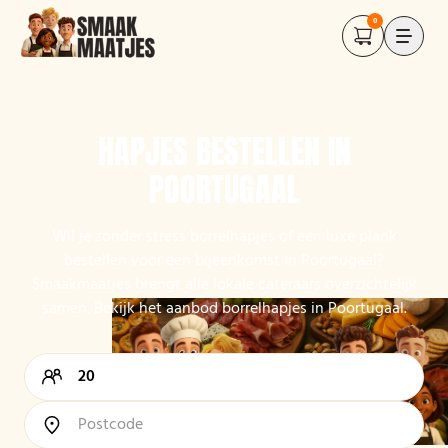
0
HAPJES BESTELLEN IN
POORTUGAAL
Wil je zonder stress borrelhapjes of een luxe plank
bestellen voor een bijeenkomst in Poortugaal?
Smaakmaatjes brengt alle lokale cateraars overzichtelijk
samen. Bekijk het aanbod borrelhapjes in Poortugaal.