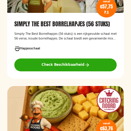
vanaf
€57,75
P.S
SIMPLY THE BEST BORRELHAPJES (56 STUKS)
Simply The Best Borrelhapjes (56 stuks)
is een rijkgevulde schaal met
56 verse, koude borrelhapjes. De schaal biedt een gevarieerde mix
van feestelijke hapjes en is ideaal voor verjaardagen, bedrijfsborrels,
recepties en andere bijeenkomsten. De hapjes worden kant-en-klaar
Hapjesschaal
geleverd, zodat u zonder voorbereiding uw gasten kunt trakteren op
een smakelijke en verzorgde borrelplank.
Check Beschikbaarheid
vanaf
€63,76