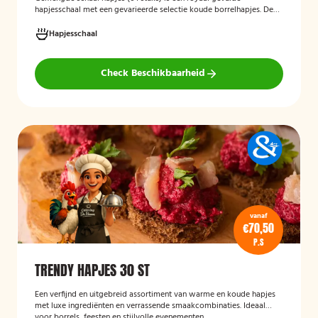
hapjesschaal met een gevarieerde selectie koude borrelhapjes. De
schaal biedt voor ieder wat wils en is ideaal voor verjaardagen,
recepties, bedrijfsborrels en andere feestelijke gelegenheden. Met
Hapjesschaal
64 hapjes is deze schaal geschikt om een grotere groep gasten te
voorzien van smakelijke en gevarieerde snacks.
Check Beschikbaarheid
vanaf
€70,50
P.S
TRENDY HAPJES 30 ST
Een verfijnd en uitgebreid assortiment van warme en koude hapjes
met luxe ingrediënten en verrassende smaakcombinaties. Ideaal
voor borrels, feesten en stijlvolle evenementen.