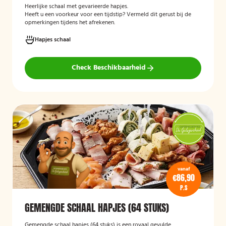
Heerlijke schaal met gevarieerde hapjes.
Heeft u een voorkeur voor een tijdstip? Vermeld dit gerust bij de
opmerkingen tijdens het afrekenen.
Hapjes schaal
Check Beschikbaarheid
vanaf
€86,90
P.S
GEMENGDE SCHAAL HAPJES (64 STUKS)
Gemengde schaal hapjes (64 stuks)
is een royaal gevulde