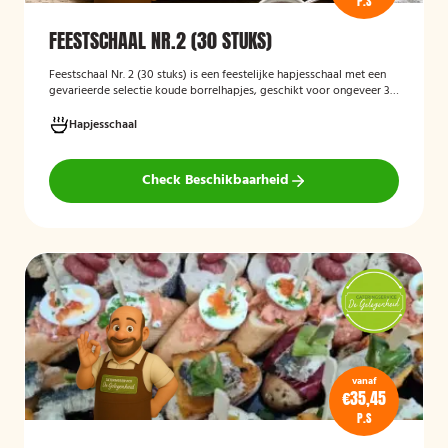
P.S
FEESTSCHAAL NR.2 (30 STUKS)
Feestschaal Nr. 2 (30 stuks)
is een feestelijke hapjesschaal met een
gevarieerde selectie koude borrelhapjes, geschikt voor ongeveer 30
stuks. De schaal is bedoeld voor borrels, verjaardagen en andere
feestelijke gelegenheden en biedt een gemakkelijke, kant-en-klare
Hapjesschaal
oplossing voor het serveren van smakelijke hapjes aan uw gasten.
Check Beschikbaarheid
vanaf
€35,45
P.S