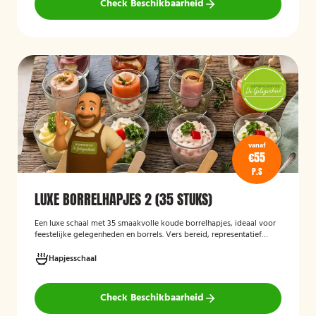
Check Beschikbaarheid
vanaf
€55
P.S
LUXE BORRELHAPJES 2 (35 STUKS)
Een luxe schaal met 35 smaakvolle koude borrelhapjes, ideaal voor
feestelijke gelegenheden en borrels. Vers bereid, representatief
gepresenteerd en direct klaar om te serveren.
Hapjesschaal
Check Beschikbaarheid