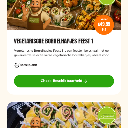
vanaf
€49,95
P.S
VEGETARISCHE BORRELHAPJES FEEST 1
Vegetarische Borrelhapjes Feest 1
is een feestelijke schaal met een
gevarieerde selectie verse vegetarische borrelhapjes, ideaal voor
verjaardagen, recepties en andere bijeenkomsten. De hapjes worden
vers bereid en verzorgd gepresenteerd, zodat gasten kunnen
Borrelplank
genieten van een smaakvolle en volledig vegetarische
borrelervaring.
Check Beschikbaarheid