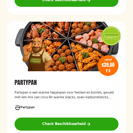
Check Beschikbaarheid
vanaf
€39,60
P.S
PARTYPAN
Partypan
is een warme hapjespan voor feesten en borrels, gevuld
met een mix van circa 60 warme snacks, zoals kipborrelsticks,
gehaktballetjes en kipspiesjes. De partypan wordt kant-en-klaar
geleverd en hoeft alleen nog verwarmd te worden, waardoor het
Partypan
een eenvoudige en praktische cateringoplossing is voor
verjaardagen, jubilea, bedrijfsfeesten en andere bijeenkomsten.
Check Beschikbaarheid