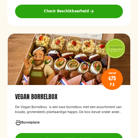
Check Beschikbaarheid
vanaf
€75
P.S
VEGAN BORRELBOX
De
Vegan Borrelbox
is een luxe borrelbox met een assortiment van
koude, grotendeels plantaardige hapjes. De box bevat onder andere
wraps met hummus, pinchos met vegan roomkaas en geroosterde
groenten, crostini’s en andere smaakvolle borrelhapjes die direct
Borrelplank
serveerklaar zijn voor een feest, borrel of bijeenkomst.