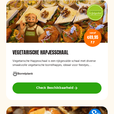
vanaf
€49,95
P.P
VEGETARISCHE HAPJESSCHAAL
Vegetarische Hapjesschaa
l
is een rijkgevulde schaal met diverse
smaakvolle vegetarische borrelhapjes, ideaal voor feestjes,
recepties, vergaderingen en andere bijeenkomsten. De schaal biedt
een gevarieerde selectie van vegetarische lekkernijen die direct
Borrelplank
klaar zijn om te serveren en geschikt zijn voor gasten die bewust of
volledig vegetarisch eten.
Check Beschikbaarheid