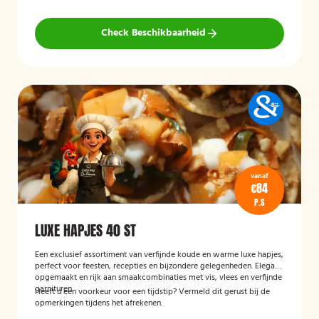
Check Beschikbaarheid
vanaf
€84
P.S
LUXE HAPJES 40 ST
Een exclusief assortiment van verfijnde koude en warme luxe hapjes,
perfect voor feesten, recepties en bijzondere gelegenheden. Elegant
opgemaakt en rijk aan smaakcombinaties met vis, vlees en verfijnde
garnituren.
Heeft u een voorkeur voor een tijdstip? Vermeld dit gerust bij de
opmerkingen tijdens het afrekenen.