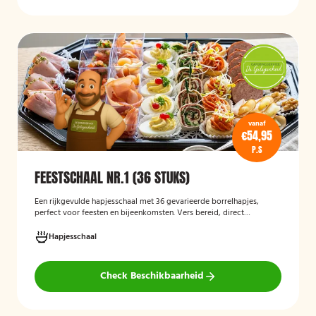
vanaf
€54,95
P.S
FEESTSCHAAL NR.1 (36 STUKS)
Een rijkgevulde hapjesschaal met 36 gevarieerde borrelhapjes,
perfect voor feesten en bijeenkomsten. Vers bereid, direct
serveerklaar en geschikt voor diverse gelegenheden.
Hapjesschaal
Check Beschikbaarheid