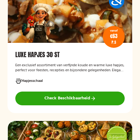
vanaf
€63
P.S
LUXE HAPJES 30 ST
Een exclusief assortiment van verfijnde koude en warme luxe hapjes,
perfect voor feesten, recepties en bijzondere gelegenheden. Elegant
opgemaakt en rijk aan smaakcombinaties met vis, vlees en verfijnde
garnituren.
Hapjesschaal
Check Beschikbaarheid