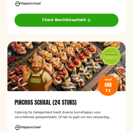
Hapjesschaal
Check Beschikbaarheid
vanaf
€66
P.S
PINCHOS SCHAAL (24 STUKS)
Catering De Gelegenheid biedt diverse borrelhapjes voor
verschillende gelegenheden. Of het nu gaat om een verjaardag,
receptie of andere bijeenkomst, wij verzorgen passende hapjes.
Hieronder ziet u een selectie uit ons aanbod. De Poncho's schaal is
Hapjesschaal
geschikt voor maximaal 6 personen