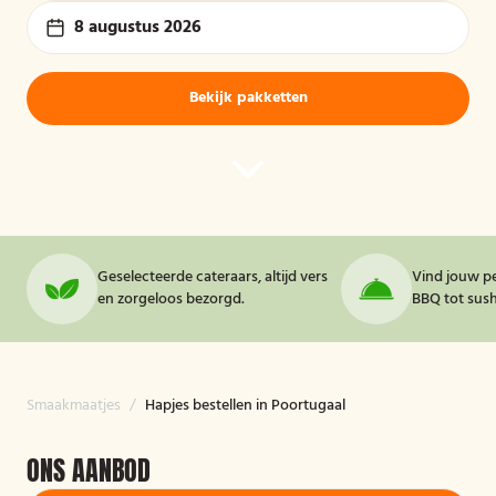
8 augustus 2026
Bekijk pakketten
Geselecteerde cateraars, altijd vers
Vind jouw pe
en zorgeloos bezorgd.
BBQ tot sushi
Smaakmaatjes
/
Hapjes bestellen in Poortugaal
ONS AANBOD