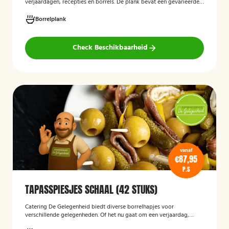
verjaardagen, recepties en borrels. De plank bevat een gevarieerde
selectie verfijnde feesthapjes die kant-en-klaar worden geleverd en
stijlvol worden gepresenteerd, zodat je gasten direct kunnen
Borrelplank
genieten.
Check Beschikbaarheid
vanaf
€87,95
P.S
TAPASSPIESJES SCHAAL (42 STUKS)
Catering De Gelegenheid biedt diverse borrelhapjes voor
verschillende gelegenheden. Of het nu gaat om een verjaardag,
receptie of andere bijeenkomst, wij verzorgen passende hapjes.