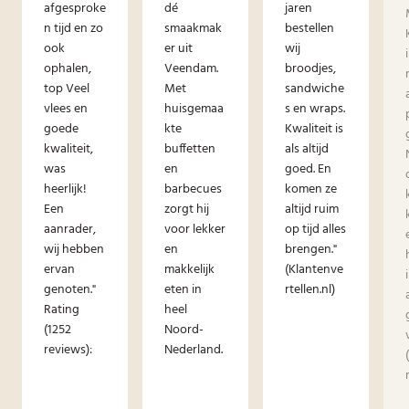
afgesproke
dé
jaren
n tijd en zo
smaakmak
bestellen
ook
er uit
wij
ophalen,
Veendam.
broodjes,
top Veel
Met
sandwiche
vlees en
huisgemaa
s en wraps.
goede
kte
Kwaliteit is
kwaliteit,
buffetten
als altijd
was
en
goed. En
heerlijk!
barbecues
komen ze
Een
zorgt hij
altijd ruim
aanrader,
voor lekker
op tijd alles
wij hebben
en
brengen."
ervan
makkelijk
(Klantenve
genoten."
eten in
rtellen.nl)
Rating
heel
(1252
Noord-
reviews):
Nederland.