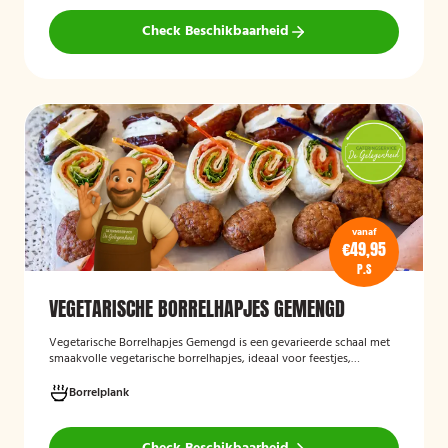
Check Beschikbaarheid
vanaf
€49,95
P.S
VEGETARISCHE BORRELHAPJES GEMENGD
Vegetarische Borrelhapjes Gemengd
is een gevarieerde schaal met
smaakvolle vegetarische borrelhapjes, ideaal voor feestjes,
recepties en borrels. De hapjes worden vers bereid en bieden een
feestelijke mix van vegetarische lekkernijen die geschikt zijn voor
Borrelplank
zowel vegetariërs als andere gasten.