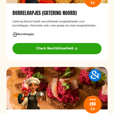
P.S
BORRELHAPJES (CATERING NOORD)
Catering Noord biedt verschillende mogelijkheden voor
borrelhapjes. Hieronder ziet u een greep uit onze mogelijkheden.
Hapjes verzorgd door Catering Noord voor uw verjaardag,
recepties of een andere gelegenheid.
Borrelhapjes
Check Beschikbaarheid
vanaf
€94
P.S