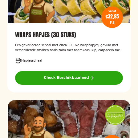
vanaf
€32,95
P.S
WRAPS HAPJES (30 STUKS)
Een gevarieerde schaal met circa 30 luxe wraphapjes, gevuld met
verschillende smaken zoals zalm met roomkaas, kip, carpaccio met
rucola en pijnboompitten, en hummus met zongedroogde tomaat.
Ideaal als borrelhapje voor feestjes, recepties of zakelijke
Hapjesschaal
bijeenkomsten. De wraps zijn vers bereid en aantrekkelijk
gepresenteerd op een serveerschaal.
Check Beschikbaarheid