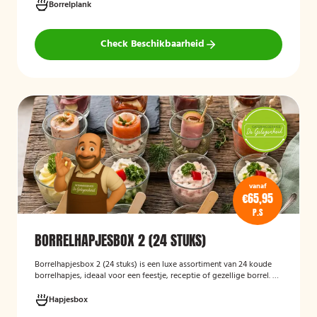
Hieronder ziet u een selectie uit ons aanbod. De tapasspiesjesschaal
Borrelplank
is geschikt voor maximaal 6 personen.
Check Beschikbaarheid
vanaf
€65,95
P.S
BORRELHAPJESBOX 2 (24 STUKS)
Borrelhapjesbox 2 (24 stuks) is een luxe assortiment van 24 koude
borrelhapjes, ideaal voor een feestje, receptie of gezellige borrel. De
box bevat een gevarieerde selectie verfijnde hapjes die kant-en-
klaar worden geleverd, zodat u uw gasten eenvoudig kunt trakteren
Hapjesbox
op een smaakvolle en feestelijke borrelervaring.