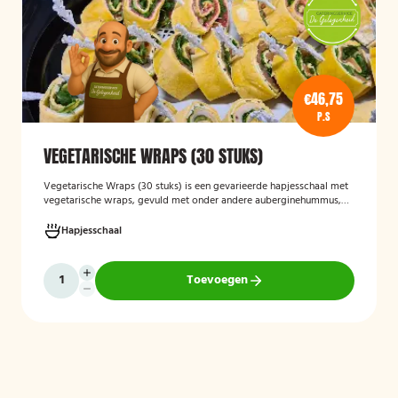
€46,75
P.S
VEGETARISCHE WRAPS (30 STUKS)
Vegetarische Wraps (30 stuks)
is een gevarieerde hapjesschaal met
vegetarische wraps, gevuld met onder andere auberginehummus,
feta, gegrilde groenten, noten, guacamole en kidneybonen. Een
smaakvolle en kleurrijke keuze voor borrels, feesten of zakelijke
Hapjesschaal
bijeenkomsten, geschikt voor gasten die vegetarisch eten.
Toevoegen