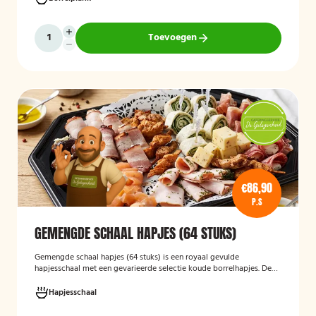
serveerklaar zijn voor een feest, borrel of bijeenkomst.
Toevoegen
€86,90
P.S
GEMENGDE SCHAAL HAPJES (64 STUKS)
Gemengde schaal hapjes (64 stuks)
is een royaal gevulde
hapjesschaal met een gevarieerde selectie koude borrelhapjes. De
schaal biedt voor ieder wat wils en is ideaal voor verjaardagen,
recepties, bedrijfsborrels en andere feestelijke gelegenheden. Met
Hapjesschaal
64 hapjes is deze schaal geschikt om een grotere groep gasten te
voorzien van smakelijke en gevarieerde snacks.