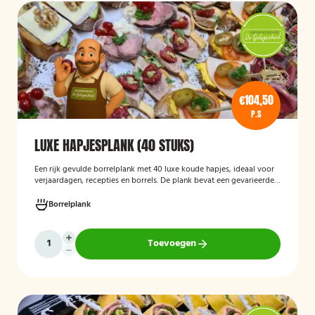
€104,50
P.S
LUXE HAPJESPLANK (40 STUKS)
Een rijk gevulde borrelplank met 40 luxe koude hapjes, ideaal voor
verjaardagen, recepties en borrels. De plank bevat een gevarieerde
selectie verfijnde feesthapjes die kant-en-klaar worden geleverd en
stijlvol worden gepresenteerd, zodat je gasten direct kunnen
Borrelplank
genieten.
Toevoegen