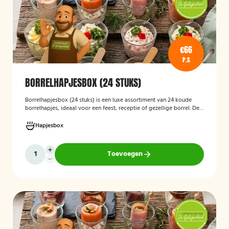
€66
P.S
BORRELHAPJESBOX (24 STUKS)
Borrelhapjesbox (24 stuks
)
is een luxe assortiment van 24 koude
borrelhapjes, ideaal voor een feest, receptie of gezellige borrel. De
box bevat onder andere amuses met rauwe ham en meloen,
zalmrolletjes, brie met notenmelange en vitello tonato, verzorgd
Hapjesbox
gepresenteerd en direct klaar om te serveren.
Toevoegen