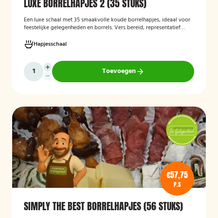
LUXE BORRELHAPJES 2 (35 STUKS)
Een luxe schaal met 35 smaakvolle koude borrelhapjes, ideaal voor
feestelijke gelegenheden en borrels. Vers bereid, representatief
gepresenteerd en direct klaar om te serveren.
Hapjesschaal
Toevoegen
€57,75
P.S
SIMPLY THE BEST BORRELHAPJES (56 STUKS)