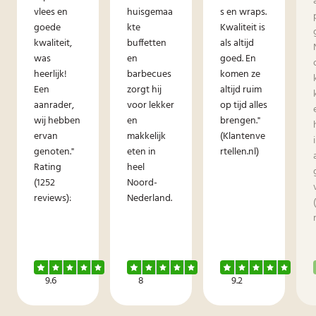
vlees en
huisgemaa
s en wraps.
goede
kte
Kwaliteit is
kwaliteit,
buffetten
als altijd
was
en
goed. En
heerlijk!
barbecues
komen ze
Een
zorgt hij
altijd ruim
aanrader,
voor lekker
op tijd alles
wij hebben
en
brengen."
ervan
makkelijk
(Klantenve
genoten."
eten in
rtellen.nl)
Rating
heel
(1252
Noord-
reviews):
Nederland.
9.6
8
9.2