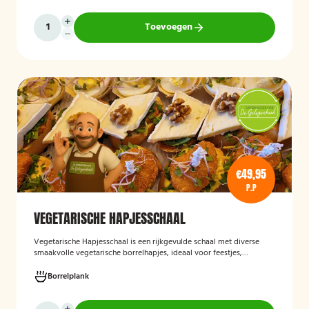
Toevoegen
€49,95
P.P
VEGETARISCHE HAPJESSCHAAL
Vegetarische Hapjesschaa
l
is een rijkgevulde schaal met diverse
smaakvolle vegetarische borrelhapjes, ideaal voor feestjes,
recepties, vergaderingen en andere bijeenkomsten. De schaal biedt
een gevarieerde selectie van vegetarische lekkernijen die direct
Borrelplank
klaar zijn om te serveren en geschikt zijn voor gasten die bewust of
volledig vegetarisch eten.