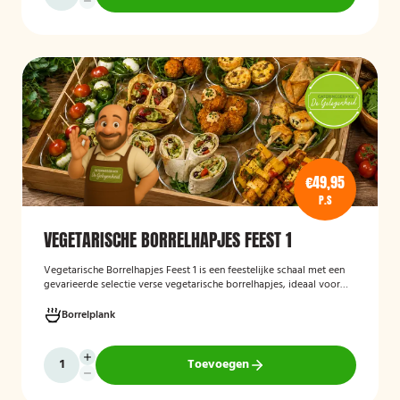
€49,95
P.S
VEGETARISCHE BORRELHAPJES FEEST 1
Vegetarische Borrelhapjes Feest 1
is een feestelijke schaal met een
gevarieerde selectie verse vegetarische borrelhapjes, ideaal voor
verjaardagen, recepties en andere bijeenkomsten. De hapjes worden
vers bereid en verzorgd gepresenteerd, zodat gasten kunnen
Borrelplank
genieten van een smaakvolle en volledig vegetarische
borrelervaring.
Toevoegen