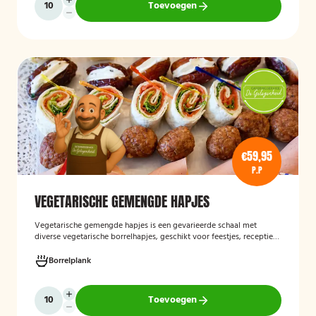
Toevoegen
€59,95
P.P
VEGETARISCHE GEMENGDE HAPJES
Vegetarische gemengde hapjes
is een gevarieerde schaal met
diverse vegetarische borrelhapjes, geschikt voor feestjes, recepties
en andere gelegenheden. De selectie bestaat uit verschillende
smaakvolle vegetarische snacks en biedt een afwisselend
Borrelplank
assortiment voor gasten die geen vlees eten.
Toevoegen