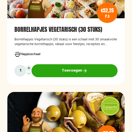
€52,25
P.S
BORRELHAPJES VEGETARISCH (30 STUKS)
Borrelhapjes Vegetarisch (30 stuks)
is een schaal met 30 smaakvolle
vegetarische borrelhapjes, ideaal voor feestjes, recepties en
bijeenkomsten. De hapjes zijn vers bereid en bieden een gevarieerde
selectie die geschikt is voor vegetariërs, zodat gasten kunnen
Hapjesschaal
genieten van een feestelijke en veelzijdige borrelervaring.
Toevoegen