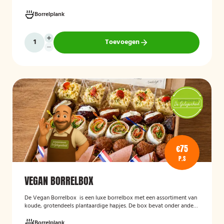
feestelijke gelegenheid.
Borrelplank
Toevoegen
€75
P.S
VEGAN BORRELBOX
De
Vegan Borrelbox
is een luxe borrelbox met een assortiment van
koude, grotendeels plantaardige hapjes. De box bevat onder andere
wraps met hummus, pinchos met vegan roomkaas en geroosterde
groenten, crostini’s en andere smaakvolle borrelhapjes die direct
Borrelplank