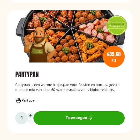
€39,60
P.S
PARTYPAN
Partypan
is een warme hapjespan voor feesten en borrels, gevuld
met een mix van circa 60 warme snacks, zoals kipborrelsticks,
gehaktballetjes en kipspiesjes. De partypan wordt kant-en-klaar
geleverd en hoeft alleen nog verwarmd te worden, waardoor het
Partypan
een eenvoudige en praktische cateringoplossing is voor
verjaardagen, jubilea, bedrijfsfeesten en andere bijeenkomsten.
Toevoegen