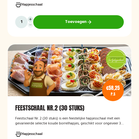
Hapjesschaal
Toevoegen
€58,25
P.S
FEESTSCHAAL NR.2 (30 STUKS)
Feestschaal Nr. 2 (30 stuks)
is een feestelijke hapjesschaal met een
gevarieerde selectie koude borrelhapjes, geschikt voor ongeveer 30
stuks. De schaal is bedoeld voor borrels, verjaardagen en andere
feestelijke gelegenheden en biedt een gemakkelijke, kant-en-klare
Hapjesschaal
oplossing voor het serveren van smakelijke hapjes aan uw gasten.