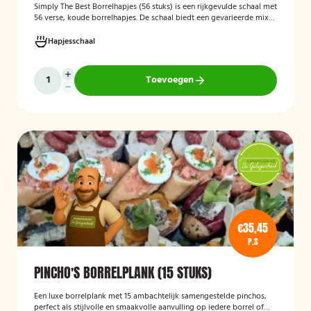
Simply The Best Borrelhapjes (56 stuks)
is een rijkgevulde schaal met
56 verse, koude borrelhapjes. De schaal biedt een gevarieerde mix
van feestelijke hapjes en is ideaal voor verjaardagen, bedrijfsborrels,
recepties en andere bijeenkomsten. De hapjes worden kant-en-klaar
Hapjesschaal
geleverd, zodat u zonder voorbereiding uw gasten kunt trakteren op
een smakelijke en verzorgde borrelplank.
Toevoegen
€35,45
P.S
PINCHO'S BORRELPLANK (15 STUKS)
Een luxe borrelplank met 15 ambachtelijk samengestelde pinchos,
perfect als stijlvolle en smaakvolle aanvulling op iedere borrel of