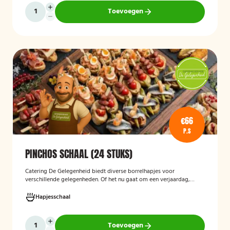
Toevoegen
€66
P.S
PINCHOS SCHAAL (24 STUKS)
Catering De Gelegenheid biedt diverse borrelhapjes voor
verschillende gelegenheden. Of het nu gaat om een verjaardag,
receptie of andere bijeenkomst, wij verzorgen passende hapjes.
Hieronder ziet u een selectie uit ons aanbod. De Poncho's schaal is
Hapjesschaal
geschikt voor maximaal 6 personen
Toevoegen