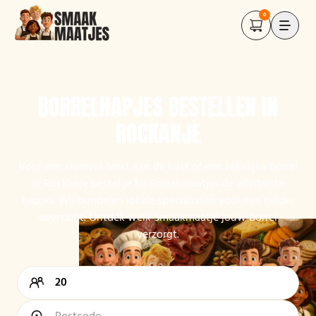
0
BORRELHAPJES BESTELLEN IN
ROCKANJE
Voor een sfeervol feest aan de kust of een zakelijke borrel
in Rockanje bestel je bij Smaakmaatjes de allerbeste
hapjes. Wij bundelen lokale specialisten voor een helder
overzicht. Ontdek welk Smaakmaatje jouw borrel
verzorgt.