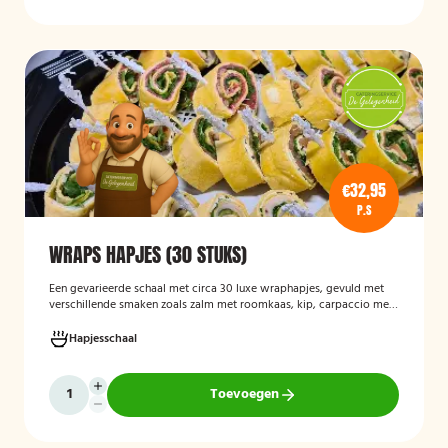
€32,95
P.S
WRAPS HAPJES (30 STUKS)
Een gevarieerde schaal met circa 30 luxe wraphapjes, gevuld met
verschillende smaken zoals zalm met roomkaas, kip, carpaccio met
rucola en pijnboompitten, en hummus met zongedroogde tomaat.
Ideaal als borrelhapje voor feestjes, recepties of zakelijke
Hapjesschaal
bijeenkomsten. De wraps zijn vers bereid en aantrekkelijk
gepresenteerd op een serveerschaal.
Toevoegen