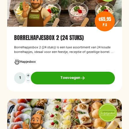
€65,95
P.S
BORRELHAPJESBOX 2 (24 STUKS)
Borrelhapjesbox 2 (24 stuks) is een luxe assortiment van 24 koude
borrelhapjes, ideaal voor een feestje, receptie of gezellige borrel. De
box bevat een gevarieerde selectie verfijnde hapjes die kant-en-
klaar worden geleverd, zodat u uw gasten eenvoudig kunt trakteren
Hapjesbox
op een smaakvolle en feestelijke borrelervaring.
Toevoegen