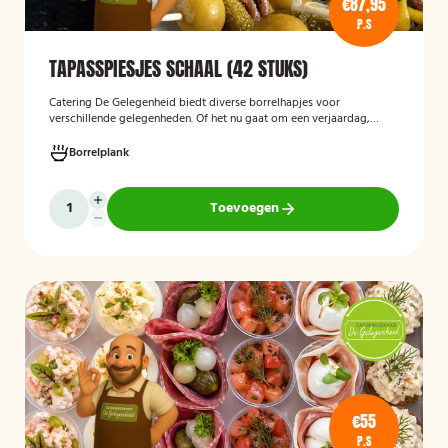
€87,95
P.S
TAPASSPIESJES SCHAAL (42 STUKS)
Catering De Gelegenheid biedt diverse borrelhapjes voor
verschillende gelegenheden. Of het nu gaat om een verjaardag,
receptie of andere bijeenkomst, wij verzorgen passende hapjes.
Hieronder ziet u een selectie uit ons aanbod. De tapasspiesjesschaal
Borrelplank
is geschikt voor maximaal 6 personen.
Toevoegen
€55
P.S