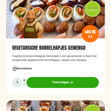
€49,95
P.S
VEGETARISCHE BORRELHAPJES GEMENGD
Vegetarische Borrelhapjes Gemengd
is een gevarieerde schaal met
smaakvolle vegetarische borrelhapjes, ideaal voor feestjes,
recepties en borrels. De hapjes worden vers bereid en bieden een
feestelijke mix van vegetarische lekkernijen die geschikt zijn voor
Borrelplank
zowel vegetariërs als andere gasten.
Toevoegen