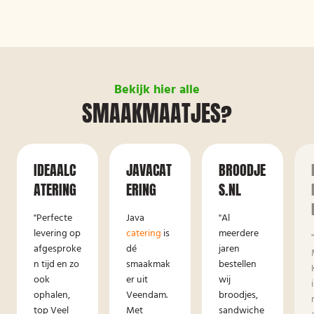
Bekijk hier alle
SMAAKMAATJES?
IDEAALC
JAVACAT
BROODJE
ATERING
ERING
S.NL
"Perfecte
Java
"Al
levering op
catering
is
meerdere
afgesproke
dé
jaren
n tijd en zo
smaakmak
bestellen
ook
er uit
wij
ophalen,
Veendam.
broodjes,
top Veel
Met
sandwiche