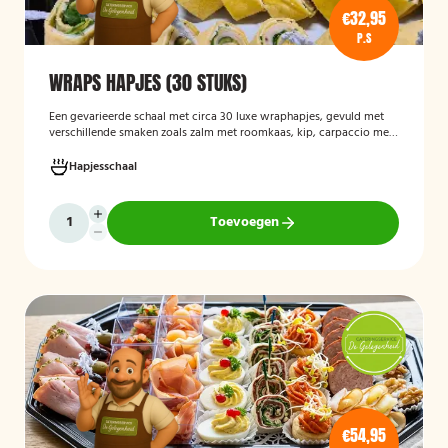
€32,95
P.S
WRAPS HAPJES (30 STUKS)
Een gevarieerde schaal met circa 30 luxe wraphapjes, gevuld met
verschillende smaken zoals zalm met roomkaas, kip, carpaccio met
rucola en pijnboompitten, en hummus met zongedroogde tomaat.
Ideaal als borrelhapje voor feestjes, recepties of zakelijke
Hapjesschaal
bijeenkomsten. De wraps zijn vers bereid en aantrekkelijk
gepresenteerd op een serveerschaal.
Toevoegen
€54,95