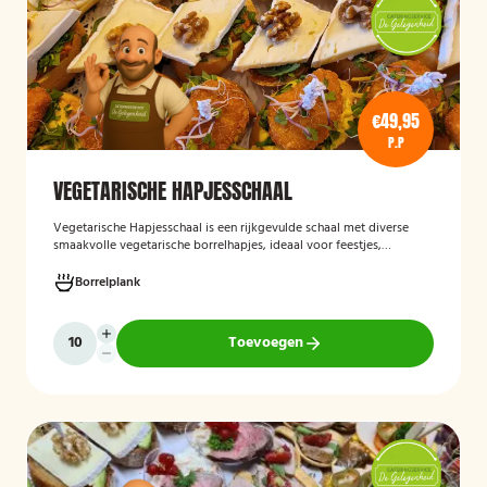
€49,95
P.P
VEGETARISCHE HAPJESSCHAAL
Vegetarische Hapjesschaa
l
is een rijkgevulde schaal met diverse
smaakvolle vegetarische borrelhapjes, ideaal voor feestjes,
recepties, vergaderingen en andere bijeenkomsten. De schaal biedt
een gevarieerde selectie van vegetarische lekkernijen die direct
Borrelplank
klaar zijn om te serveren en geschikt zijn voor gasten die bewust of
volledig vegetarisch eten.
Toevoegen