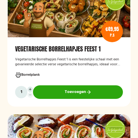
€49,95
P.S
VEGETARISCHE BORRELHAPJES FEEST 1
Vegetarische Borrelhapjes Feest 1
is een feestelijke schaal met een
gevarieerde selectie verse vegetarische borrelhapjes, ideaal voor
verjaardagen, recepties en andere bijeenkomsten. De hapjes worden
vers bereid en verzorgd gepresenteerd, zodat gasten kunnen
Borrelplank
genieten van een smaakvolle en volledig vegetarische
borrelervaring.
Toevoegen