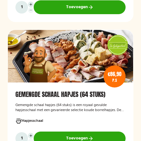
Toevoegen
€86,90
P.S
GEMENGDE SCHAAL HAPJES (64 STUKS)
Gemengde schaal hapjes (64 stuks)
is een royaal gevulde
hapjesschaal met een gevarieerde selectie koude borrelhapjes. De
schaal biedt voor ieder wat wils en is ideaal voor verjaardagen,
recepties, bedrijfsborrels en andere feestelijke gelegenheden. Met
Hapjesschaal
64 hapjes is deze schaal geschikt om een grotere groep gasten te
voorzien van smakelijke en gevarieerde snacks.
Toevoegen