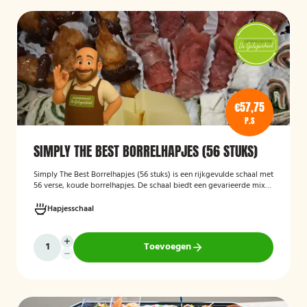
€57,75
P.S
SIMPLY THE BEST BORRELHAPJES (56 STUKS)
Simply The Best Borrelhapjes (56 stuks)
is een rijkgevulde schaal met
56 verse, koude borrelhapjes. De schaal biedt een gevarieerde mix
van feestelijke hapjes en is ideaal voor verjaardagen, bedrijfsborrels,
recepties en andere bijeenkomsten. De hapjes worden kant-en-klaar
Hapjesschaal
geleverd, zodat u zonder voorbereiding uw gasten kunt trakteren op
een smakelijke en verzorgde borrelplank.
Toevoegen