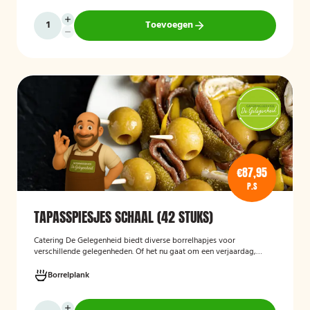
Toevoegen
€87,95
P.S
TAPASSPIESJES SCHAAL (42 STUKS)
Catering De Gelegenheid biedt diverse borrelhapjes voor
verschillende gelegenheden. Of het nu gaat om een verjaardag,
receptie of andere bijeenkomst, wij verzorgen passende hapjes.
Hieronder ziet u een selectie uit ons aanbod. De tapasspiesjesschaal
Borrelplank
is geschikt voor maximaal 6 personen.