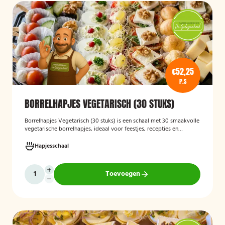
€52,25
P.S
BORRELHAPJES VEGETARISCH (30 STUKS)
Borrelhapjes Vegetarisch (30 stuks)
is een schaal met 30 smaakvolle
vegetarische borrelhapjes, ideaal voor feestjes, recepties en
bijeenkomsten. De hapjes zijn vers bereid en bieden een gevarieerde
selectie die geschikt is voor vegetariërs, zodat gasten kunnen
Hapjesschaal
genieten van een feestelijke en veelzijdige borrelervaring.
Toevoegen