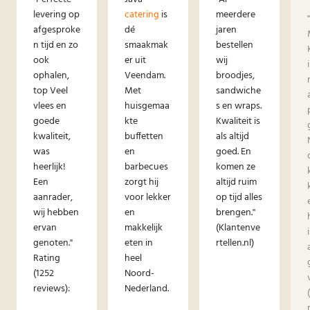
levering op
catering
is
meerdere
afgesproke
dé
jaren
n tijd en zo
smaakmak
bestellen
ook
er uit
wij
ophalen,
Veendam.
broodjes,
top Veel
Met
sandwiche
vlees en
huisgemaa
s en wraps.
goede
kte
Kwaliteit is
kwaliteit,
buffetten
als altijd
was
en
goed. En
heerlijk!
barbecues
komen ze
Een
zorgt hij
altijd ruim
aanrader,
voor lekker
op tijd alles
wij hebben
en
brengen."
ervan
makkelijk
(Klantenve
genoten."
eten in
rtellen.nl)
Rating
heel
(1252
Noord-
reviews):
Nederland.