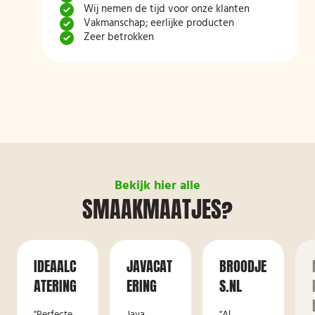
Wij nemen de tijd voor onze klanten
Vakmanschap; eerlijke producten
Zeer betrokken
Bekijk hier alle
SMAAKMAATJES?
IDEAALC
JAVACAT
BROODJE
ATERING
ERING
S.NL
"Perfecte
Java
"Al