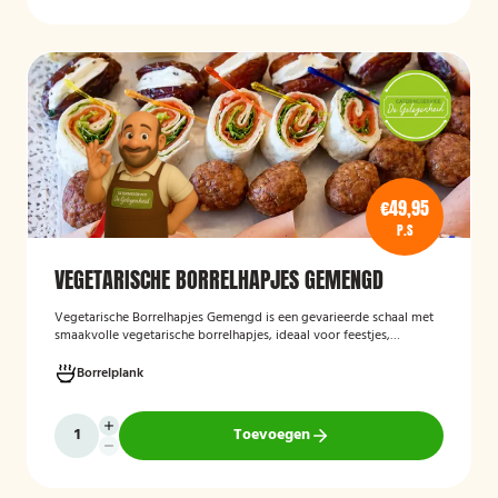
€49,95
P.S
VEGETARISCHE BORRELHAPJES GEMENGD
Vegetarische Borrelhapjes Gemengd
is een gevarieerde schaal met
smaakvolle vegetarische borrelhapjes, ideaal voor feestjes,
recepties en borrels. De hapjes worden vers bereid en bieden een
feestelijke mix van vegetarische lekkernijen die geschikt zijn voor
Borrelplank
zowel vegetariërs als andere gasten.
Toevoegen