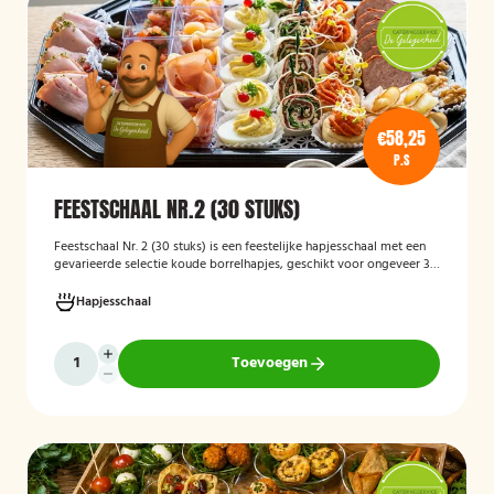
€58,25
P.S
FEESTSCHAAL NR.2 (30 STUKS)
Feestschaal Nr. 2 (30 stuks)
is een feestelijke hapjesschaal met een
gevarieerde selectie koude borrelhapjes, geschikt voor ongeveer 30
stuks. De schaal is bedoeld voor borrels, verjaardagen en andere
feestelijke gelegenheden en biedt een gemakkelijke, kant-en-klare
Hapjesschaal
oplossing voor het serveren van smakelijke hapjes aan uw gasten.
Toevoegen