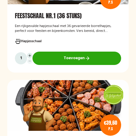
P.S
FEESTSCHAAL NR.1 (36 STUKS)
Een rijkgevulde hapjesschaal met 36 gevarieerde borrelhapjes,
perfect voor feesten en bijeenkomsten. Vers bereid, direct
serveerklaar en geschikt voor diverse gelegenheden.
Hapjesschaal
Toevoegen
€39,60
P.S