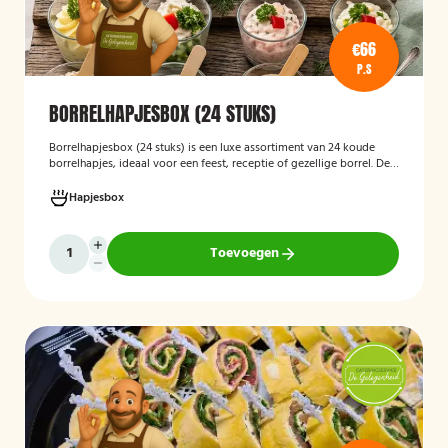
€66
P.S
BORRELHAPJESBOX (24 STUKS)
Borrelhapjesbox (24 stuks
)
is een luxe assortiment van 24 koude
borrelhapjes, ideaal voor een feest, receptie of gezellige borrel. De
box bevat onder andere amuses met rauwe ham en meloen,
zalmrolletjes, brie met notenmelange en vitello tonato, verzorgd
Hapjesbox
gepresenteerd en direct klaar om te serveren.
Toevoegen