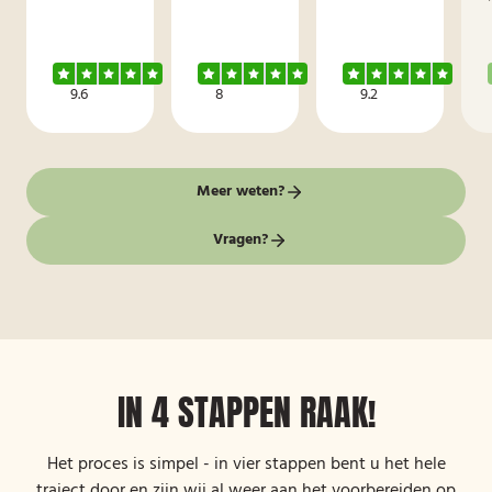
9.6
8
9.2
Meer weten?
Vragen?
IN 4 STAPPEN RAAK!
Het proces is simpel - in vier stappen bent u het hele
traject door en zijn wij al weer aan het voorbereiden op