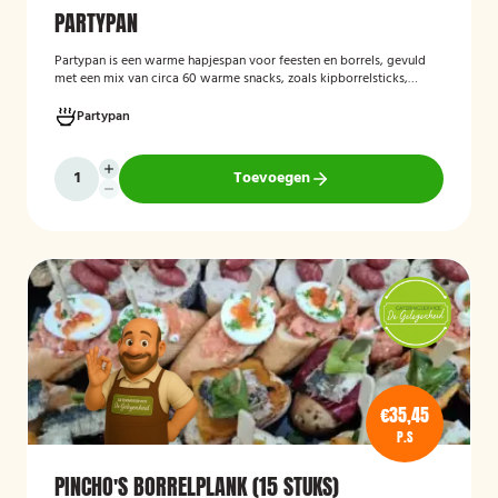
PARTYPAN
Partypan
is een warme hapjespan voor feesten en borrels, gevuld
met een mix van circa 60 warme snacks, zoals kipborrelsticks,
gehaktballetjes en kipspiesjes. De partypan wordt kant-en-klaar
geleverd en hoeft alleen nog verwarmd te worden, waardoor het
Partypan
een eenvoudige en praktische cateringoplossing is voor
verjaardagen, jubilea, bedrijfsfeesten en andere bijeenkomsten.
Toevoegen
€35,45
P.S
PINCHO'S BORRELPLANK (15 STUKS)