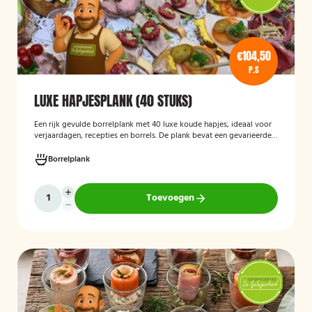
€104,50
P.S
LUXE HAPJESPLANK (40 STUKS)
Een rijk gevulde borrelplank met 40 luxe koude hapjes, ideaal voor
verjaardagen, recepties en borrels. De plank bevat een gevarieerde
selectie verfijnde feesthapjes die kant-en-klaar worden geleverd en
stijlvol worden gepresenteerd, zodat je gasten direct kunnen
Borrelplank
genieten.
Toevoegen