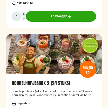
Hieronder ziet u een selectie uit ons aanbod. De Poncho's schaal is
Hapjesschaal
geschikt voor maximaal 6 personen
Toevoegen
€65,95
P.S
BORRELHAPJESBOX 2 (24 STUKS)
Borrelhapjesbox 2 (24 stuks) is een luxe assortiment van 24 koude
borrelhapjes, ideaal voor een feestje, receptie of gezellige borrel. De
box bevat een gevarieerde selectie verfijnde hapjes die kant-en-
klaar worden geleverd, zodat u uw gasten eenvoudig kunt trakteren
Hapjesbox
op een smaakvolle en feestelijke borrelervaring.