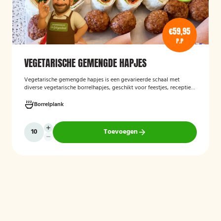
€59,95
P.P
VEGETARISCHE GEMENGDE HAPJES
Vegetarische gemengde hapjes
is een gevarieerde schaal met
diverse vegetarische borrelhapjes, geschikt voor feestjes, recepties
en andere gelegenheden. De selectie bestaat uit verschillende
smaakvolle vegetarische snacks en biedt een afwisselend
Borrelplank
assortiment voor gasten die geen vlees eten.
Toevoegen