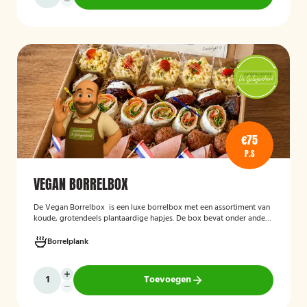
€75
P.S
VEGAN BORRELBOX
De
Vegan Borrelbox
is een luxe borrelbox met een assortiment van
koude, grotendeels plantaardige hapjes. De box bevat onder andere
wraps met hummus, pinchos met vegan roomkaas en geroosterde
groenten, crostini’s en andere smaakvolle borrelhapjes die direct
Borrelplank
serveerklaar zijn voor een feest, borrel of bijeenkomst.
Toevoegen