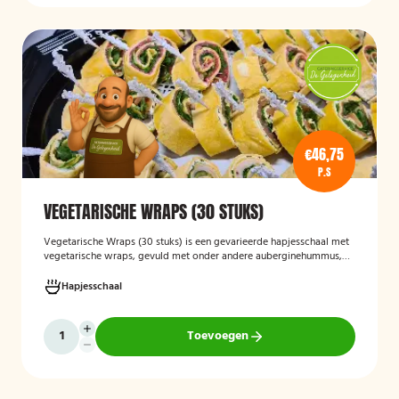
€46,75
P.S
VEGETARISCHE WRAPS (30 STUKS)
Vegetarische Wraps (30 stuks)
is een gevarieerde hapjesschaal met
vegetarische wraps, gevuld met onder andere auberginehummus,
feta, gegrilde groenten, noten, guacamole en kidneybonen. Een
smaakvolle en kleurrijke keuze voor borrels, feesten of zakelijke
Hapjesschaal
bijeenkomsten, geschikt voor gasten die vegetarisch eten.
Toevoegen