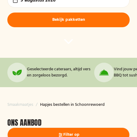
9 augustus 2026
Bekijk pakketten
Geselecteerde cateraars, altijd vers
Vind jouw pe
en zorgeloos bezorgd.
BBQ tot sushi
Smaakmaatjes
/
Hapjes bestellen in Schoonrewoerd
ONS AANBOD
Filter op