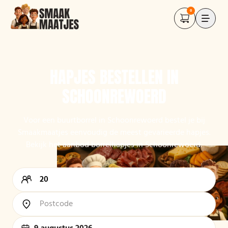
0
HAPJES BESTELLEN IN
SCHOONREWOERD
Voor een buurtborrel in Schoonrewoerd bestel je bij
Smaakmaatjes eenvoudig de meest gevarieerde hapjes.
Bekijk het aanbod borrelhapjes in Schoonrewoerd.