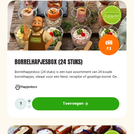
€66
P.S
BORRELHAPJESBOX (24 STUKS)
Borrelhapjesbox (24 stuks
)
is een luxe assortiment van 24 koude
borrelhapjes, ideaal voor een feest, receptie of gezellige borrel. De
box bevat onder andere amuses met rauwe ham en meloen,
zalmrolletjes, brie met notenmelange en vitello tonato, verzorgd
Hapjesbox
gepresenteerd en direct klaar om te serveren.
Toevoegen