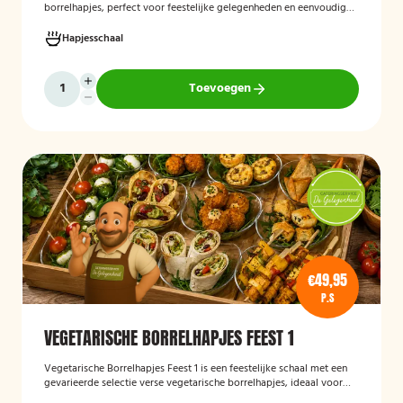
borrelhapjes, perfect voor feestelijke gelegenheden en eenvoudig
thuis of op locatie geserveerd.
Hapjesschaal
Toevoegen
€49,95
P.S
VEGETARISCHE BORRELHAPJES FEEST 1
Vegetarische Borrelhapjes Feest 1
is een feestelijke schaal met een
gevarieerde selectie verse vegetarische borrelhapjes, ideaal voor
verjaardagen, recepties en andere bijeenkomsten. De hapjes worden