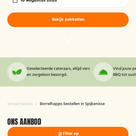
10 augustus 2026
Bekijk pakketten
Geselecteerde cateraars, altijd vers
Vind jouw pe
en zorgeloos bezorgd.
BBQ tot sushi
Smaakmaatjes
/
Borrelhapjes bestellen in Spijkenisse
ONS AANBOD
Filter op