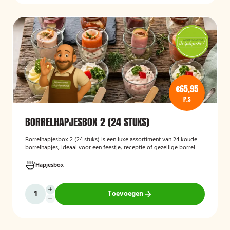
€65,95
P.S
BORRELHAPJESBOX 2 (24 STUKS)
Borrelhapjesbox 2 (24 stuks) is een luxe assortiment van 24 koude
borrelhapjes, ideaal voor een feestje, receptie of gezellige borrel. De
box bevat een gevarieerde selectie verfijnde hapjes die kant-en-
klaar worden geleverd, zodat u uw gasten eenvoudig kunt trakteren
Hapjesbox
op een smaakvolle en feestelijke borrelervaring.
Toevoegen