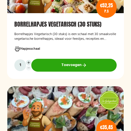
€52,25
P.S
BORRELHAPJES VEGETARISCH (30 STUKS)
Borrelhapjes Vegetarisch (30 stuks)
is een schaal met 30 smaakvolle
vegetarische borrelhapjes, ideaal voor feestjes, recepties en
bijeenkomsten. De hapjes zijn vers bereid en bieden een gevarieerde
selectie die geschikt is voor vegetariërs, zodat gasten kunnen
Hapjesschaal
genieten van een feestelijke en veelzijdige borrelervaring.
Toevoegen
€35,45