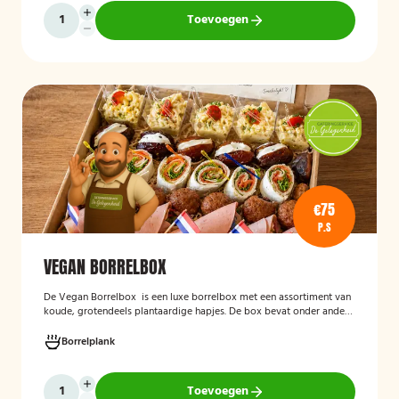
Toevoegen
€75
P.S
VEGAN BORRELBOX
De
Vegan Borrelbox
is een luxe borrelbox met een assortiment van
koude, grotendeels plantaardige hapjes. De box bevat onder andere
wraps met hummus, pinchos met vegan roomkaas en geroosterde
groenten, crostini’s en andere smaakvolle borrelhapjes die direct
Borrelplank
serveerklaar zijn voor een feest, borrel of bijeenkomst.
Toevoegen