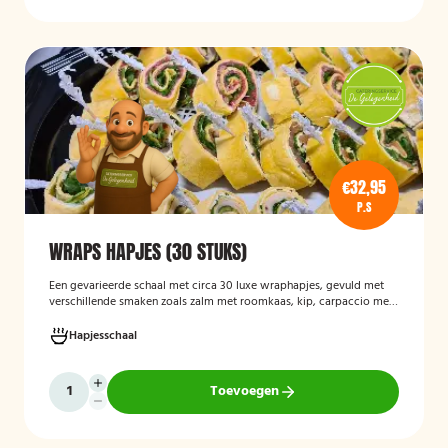
€32,95
P.S
WRAPS HAPJES (30 STUKS)
Een gevarieerde schaal met circa 30 luxe wraphapjes, gevuld met
verschillende smaken zoals zalm met roomkaas, kip, carpaccio met
rucola en pijnboompitten, en hummus met zongedroogde tomaat.
Ideaal als borrelhapje voor feestjes, recepties of zakelijke
Hapjesschaal
bijeenkomsten. De wraps zijn vers bereid en aantrekkelijk
gepresenteerd op een serveerschaal.
Toevoegen