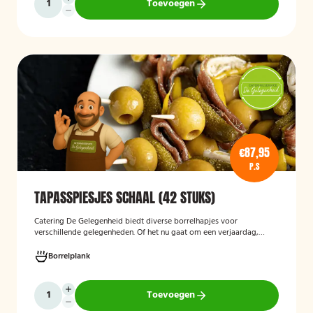
Toevoegen
€87,95
P.S
TAPASSPIESJES SCHAAL (42 STUKS)
Catering De Gelegenheid biedt diverse borrelhapjes voor
verschillende gelegenheden. Of het nu gaat om een verjaardag,
receptie of andere bijeenkomst, wij verzorgen passende hapjes.
Hieronder ziet u een selectie uit ons aanbod. De tapasspiesjesschaal
Borrelplank
is geschikt voor maximaal 6 personen.
Toevoegen