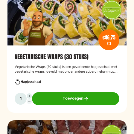
€46,75
P.S
VEGETARISCHE WRAPS (30 STUKS)
Vegetarische Wraps (30 stuks)
is een gevarieerde hapjesschaal met
vegetarische wraps, gevuld met onder andere auberginehummus,
feta, gegrilde groenten, noten, guacamole en kidneybonen. Een
smaakvolle en kleurrijke keuze voor borrels, feesten of zakelijke
Hapjesschaal
bijeenkomsten, geschikt voor gasten die vegetarisch eten.
Toevoegen