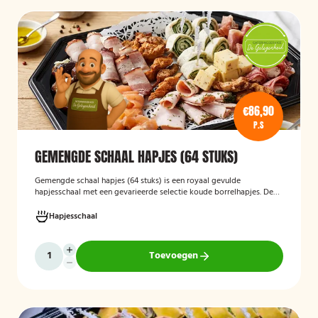
€86,90
P.S
GEMENGDE SCHAAL HAPJES (64 STUKS)
Gemengde schaal hapjes (64 stuks)
is een royaal gevulde
hapjesschaal met een gevarieerde selectie koude borrelhapjes. De
schaal biedt voor ieder wat wils en is ideaal voor verjaardagen,
recepties, bedrijfsborrels en andere feestelijke gelegenheden. Met
Hapjesschaal
64 hapjes is deze schaal geschikt om een grotere groep gasten te
voorzien van smakelijke en gevarieerde snacks.
Toevoegen