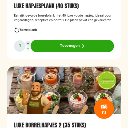
LUXE HAPJESPLANK (40 STUKS)
Een rijk gevulde borrelplank met 40 luxe koude hapjes, ideaal voor
verjaardagen, recepties en borrels. De plank bevat een gevarieerde
selectie verfijnde feesthapjes die kant-en-klaar worden geleverd en
stijlvol worden gepresenteerd, zodat je gasten direct kunnen
Borrelplank
genieten.
Toevoegen
€55
P.S
LUXE BORRELHAPJES 2 (35 STUKS)