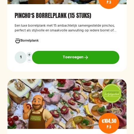
P.S
PINCHO'S BORRELPLANK (15 STUKS)
Een luxe borrelplank met 15 ambachtelijk samengestelde pinchos,
perfect als stijlvolle en smaakvolle aanvulling op iedere borrel of
feestelijke gelegenheid.
Borrelplank
Toevoegen
€104,50
P.S