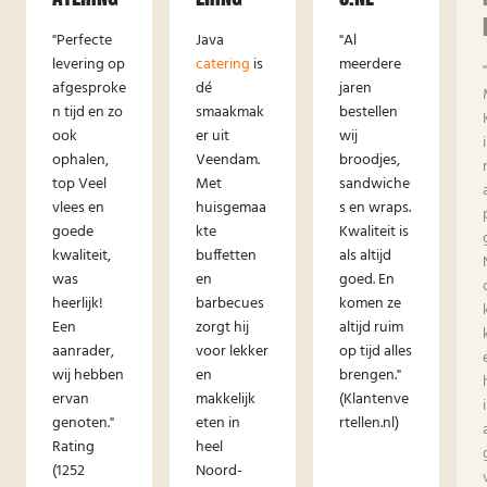
"Perfecte
Java
"Al
levering op
catering
is
meerdere
afgesproke
dé
jaren
n tijd en zo
smaakmak
bestellen
ook
er uit
wij
ophalen,
Veendam.
broodjes,
top Veel
Met
sandwiche
vlees en
huisgemaa
s en wraps.
goede
kte
Kwaliteit is
kwaliteit,
buffetten
als altijd
was
en
goed. En
heerlijk!
barbecues
komen ze
Een
zorgt hij
altijd ruim
aanrader,
voor lekker
op tijd alles
wij hebben
en
brengen."
ervan
makkelijk
(Klantenve
genoten."
eten in
rtellen.nl)
Rating
heel
(1252
Noord-