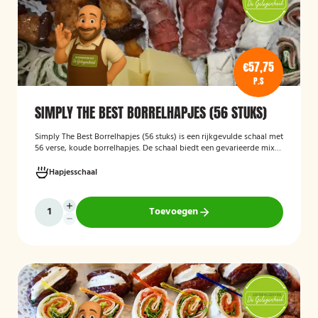
€57,75
P.S
SIMPLY THE BEST BORRELHAPJES (56 STUKS)
Simply The Best Borrelhapjes (56 stuks)
is een rijkgevulde schaal met
56 verse, koude borrelhapjes. De schaal biedt een gevarieerde mix
van feestelijke hapjes en is ideaal voor verjaardagen, bedrijfsborrels,
recepties en andere bijeenkomsten. De hapjes worden kant-en-klaar
Hapjesschaal
geleverd, zodat u zonder voorbereiding uw gasten kunt trakteren op
een smakelijke en verzorgde borrelplank.
Toevoegen