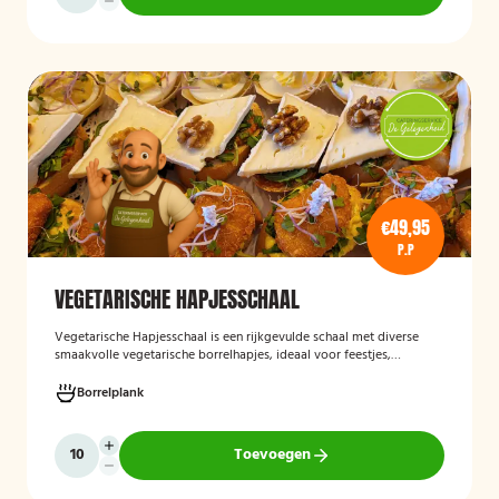
€49,95
P.P
VEGETARISCHE HAPJESSCHAAL
Vegetarische Hapjesschaa
l
is een rijkgevulde schaal met diverse
smaakvolle vegetarische borrelhapjes, ideaal voor feestjes,
recepties, vergaderingen en andere bijeenkomsten. De schaal biedt
een gevarieerde selectie van vegetarische lekkernijen die direct
Borrelplank
klaar zijn om te serveren en geschikt zijn voor gasten die bewust of
volledig vegetarisch eten.
Toevoegen