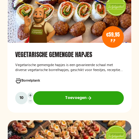
€59,95
P.P
VEGETARISCHE GEMENGDE HAPJES
Vegetarische gemengde hapjes
is een gevarieerde schaal met
diverse vegetarische borrelhapjes, geschikt voor feestjes, recepties
en andere gelegenheden. De selectie bestaat uit verschillende
smaakvolle vegetarische snacks en biedt een afwisselend
Borrelplank
assortiment voor gasten die geen vlees eten.
Toevoegen