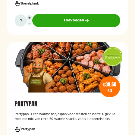
vers bereid en verzorgd gepresenteerd, zodat gasten kunnen
Borrelplank
genieten van een smaakvolle en volledig vegetarische
borrelervaring.
Toevoegen
€39,60
P.S
PARTYPAN
Partypan
is een warme hapjespan voor feesten en borrels, gevuld
met een mix van circa 60 warme snacks, zoals kipborrelsticks,
gehaktballetjes en kipspiesjes. De partypan wordt kant-en-klaar
geleverd en hoeft alleen nog verwarmd te worden, waardoor het
Partypan
een eenvoudige en praktische cateringoplossing is voor