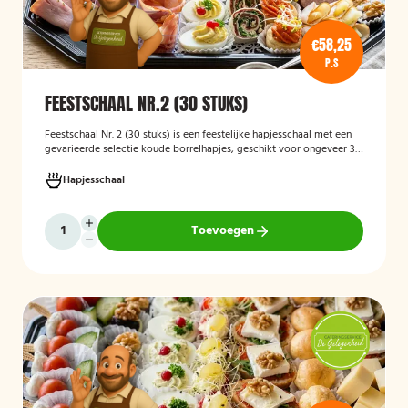
€58,25
P.S
FEESTSCHAAL NR.2 (30 STUKS)
Feestschaal Nr. 2 (30 stuks)
is een feestelijke hapjesschaal met een
gevarieerde selectie koude borrelhapjes, geschikt voor ongeveer 30
stuks. De schaal is bedoeld voor borrels, verjaardagen en andere
feestelijke gelegenheden en biedt een gemakkelijke, kant-en-klare
Hapjesschaal
oplossing voor het serveren van smakelijke hapjes aan uw gasten.
Toevoegen