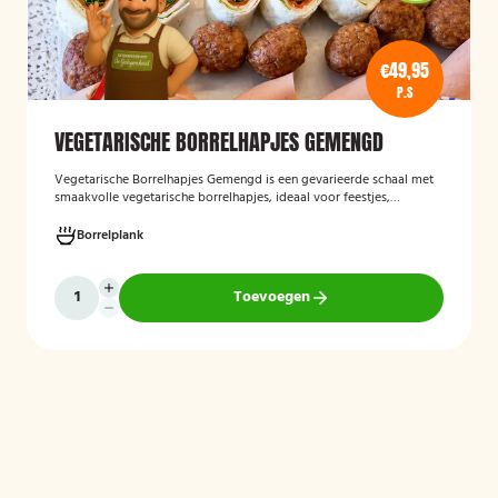
€49,95
P.S
VEGETARISCHE BORRELHAPJES GEMENGD
Vegetarische Borrelhapjes Gemengd
is een gevarieerde schaal met
smaakvolle vegetarische borrelhapjes, ideaal voor feestjes,
recepties en borrels. De hapjes worden vers bereid en bieden een
feestelijke mix van vegetarische lekkernijen die geschikt zijn voor
Borrelplank
zowel vegetariërs als andere gasten.
Toevoegen