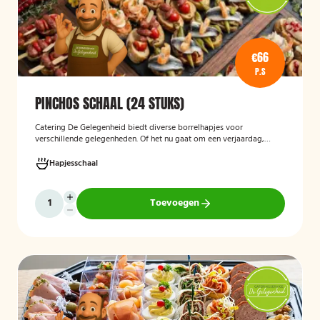
€66
P.S
PINCHOS SCHAAL (24 STUKS)
Catering De Gelegenheid biedt diverse borrelhapjes voor
verschillende gelegenheden. Of het nu gaat om een verjaardag,
receptie of andere bijeenkomst, wij verzorgen passende hapjes.
Hieronder ziet u een selectie uit ons aanbod. De Poncho's schaal is
Hapjesschaal
geschikt voor maximaal 6 personen
Toevoegen