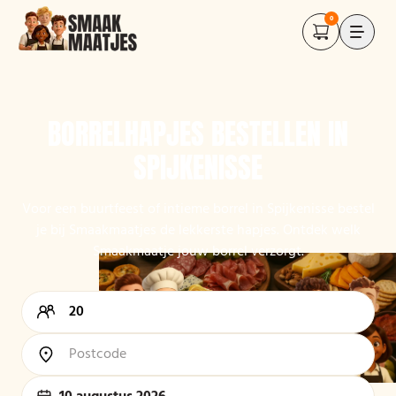
0
BORRELHAPJES BESTELLEN IN
SPIJKENISSE
Voor een buurtfeest of intieme borrel in Spijkenisse bestel
je bij Smaakmaatjes de lekkerste hapjes. Ontdek welk
Smaakmaatje jouw borrel verzorgt.